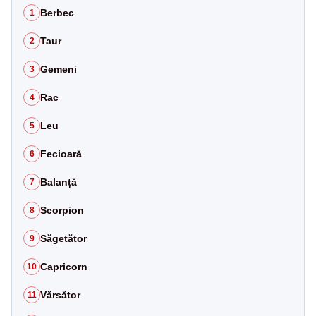
Berbec
1
Taur
2
Gemeni
3
Rac
4
Leu
5
Fecioară
6
Balanță
7
Scorpion
8
Săgetător
9
Capricorn
10
Vărsător
11