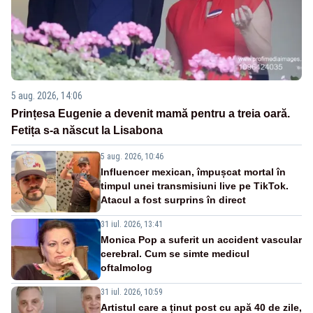
5 aug. 2026, 14:06
Prințesa Eugenie a devenit mamă pentru a treia oară.
Fetița s-a născut la Lisabona
5 aug. 2026, 10:46
Influencer mexican, împușcat mortal în
timpul unei transmisiuni live pe TikTok.
Atacul a fost surprins în direct
31 iul. 2026, 13:41
Monica Pop a suferit un accident vascular
cerebral. Cum se simte medicul
oftalmolog
31 iul. 2026, 10:59
Artistul care a ținut post cu apă 40 de zile,