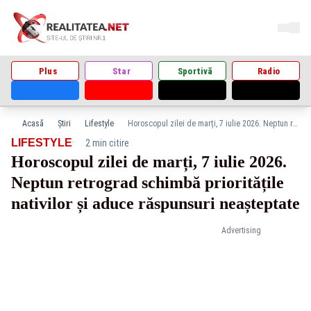
Plus
Star
Sportivă
Radio
Acasă
Știri
Lifestyle
Horoscopul zilei de marți, 7 iulie 2026. Neptun retrograd schimbă prioritățile nativilor și aduce răspunsuri neașteptate
·
LIFESTYLE
2 min citire
Horoscopul zilei de marți, 7 iulie 2026.
Neptun retrograd schimbă prioritățile
nativilor și aduce răspunsuri neașteptate
Advertising