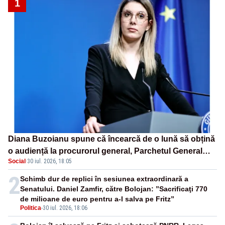
1
Diana Buzoianu spune că încearcă de o lună să obțină
o audiență la procurorul general, Parchetul General
Social
·
30 iul. 2026, 18:05
neagă ca a primit solicitarea
2
Schimb dur de replici în sesiunea extraordinară a
Senatului. Daniel Zamfir, către Bolojan: ”Sacrificaţi 770
de milioane de euro pentru a-l salva pe Fritz”
Politica
-
30 iul. 2026, 18:06