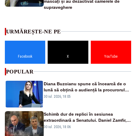
mascați și au dezactivat camerele de
supraveghere
URMĂREȘTE-NE PE
Facebook
X
YouTube
POPULAR
Diana Buzoianu spune că încearcă de o
lună să obțină o audiență la procurorul
general, Parchetul General neagă ca a
30 iul. 2026, 18:05
primit solicitarea
Schimb dur de replici în sesiunea
extraordinară a Senatului. Daniel Zamfir,
către Bolojan: ”Sacrificaţi 770 de milioane
30 iul. 2026, 18:06
de euro pentru a-l salva pe Fritz”