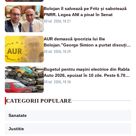
Bolojan îl salvează pe Fritz și sabotează
PNRR. Legea ANI a picat în Senat
30 iul. 2026, 18:21
AUR demască ipocrizia lui Ilie
Bolojan.”George Simion a purtat discuții
cu toți liderii politici”
30 iul. 2026, 18:29
Bugetul pentru mașini electrice din Rabla
Auto 2026, epuizat în 10 zile. Peste 6.700
de dosare depuse
30 iul. 2026, 18:36
CATEGORII POPULARE
Sanatate
Justitie