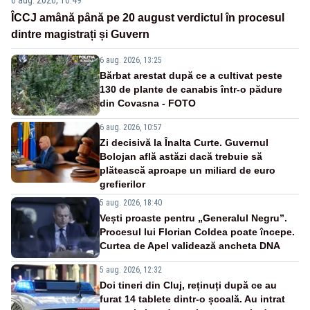
ÎCCJ amână până pe 20 august verdictul în procesul
dintre magistrați și Guvern
6 aug. 2026, 13:25
Bărbat arestat după ce a cultivat peste
130 de plante de canabis într-o pădure
din Covasna - FOTO
6 aug. 2026, 10:57
Zi decisivă la Înalta Curte. Guvernul
Bolojan află astăzi dacă trebuie să
plătească aproape un miliard de euro
grefierilor
5 aug. 2026, 18:40
Vești proaste pentru „Generalul Negru”.
Procesul lui Florian Coldea poate începe.
Curtea de Apel validează ancheta DNA
5 aug. 2026, 12:32
Doi tineri din Cluj, reținuți după ce au
furat 14 tablete dintr-o școală. Au intrat