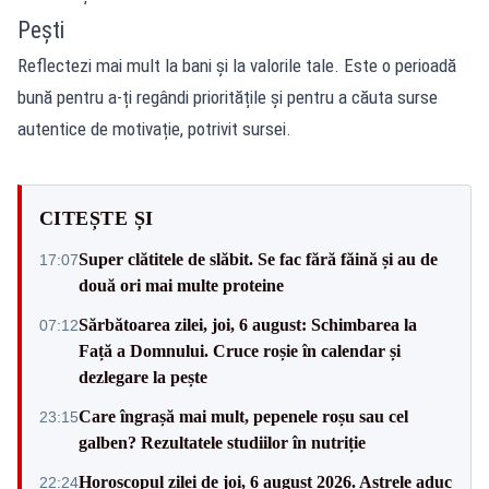
Pești
Reflectezi mai mult la bani și la valorile tale. Este o perioadă
bună pentru a-ți regândi prioritățile și pentru a căuta surse
autentice de motivație,
potrivit sursei.
CITEȘTE ȘI
Super clătitele de slăbit. Se fac fără făină și au de
17:07
două ori mai multe proteine
Sărbătoarea zilei, joi, 6 august: Schimbarea la
07:12
Față a Domnului. Cruce roșie în calendar și
dezlegare la pește
Care îngrașă mai mult, pepenele roșu sau cel
23:15
galben? Rezultatele studiilor în nutriție
Horoscopul zilei de joi, 6 august 2026. Astrele aduc
22:24