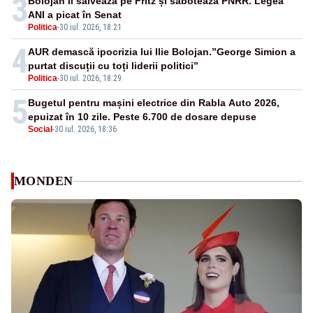
3
Bolojan îl salvează pe Fritz și sabotează PNRR. Legea
ANI a picat în Senat
Politica
-
30 iul. 2026, 18:21
4
AUR demască ipocrizia lui Ilie Bolojan.”George Simion a
purtat discuții cu toți liderii politici”
Politica
-
30 iul. 2026, 18:29
5
Bugetul pentru mașini electrice din Rabla Auto 2026,
epuizat în 10 zile. Peste 6.700 de dosare depuse
Social
-
30 iul. 2026, 18:36
MONDEN