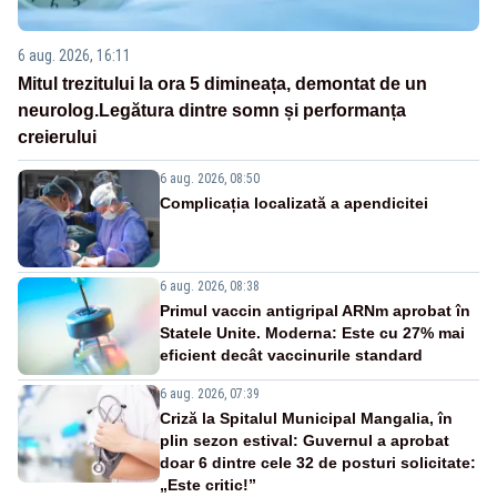
6 aug. 2026, 16:11
Mitul trezitului la ora 5 dimineața, demontat de un
neurolog.Legătura dintre somn și performanța
creierului
6 aug. 2026, 08:50
Complicația localizată a apendicitei
6 aug. 2026, 08:38
Primul vaccin antigripal ARNm aprobat în
Statele Unite. Moderna: Este cu 27% mai
eficient decât vaccinurile standard
6 aug. 2026, 07:39
Criză la Spitalul Municipal Mangalia, în
plin sezon estival: Guvernul a aprobat
doar 6 dintre cele 32 de posturi solicitate:
„Este critic!”