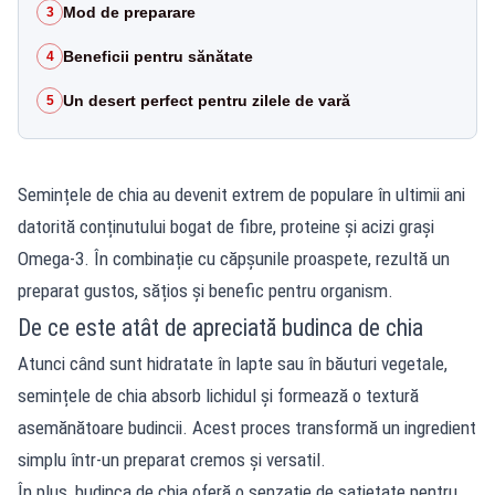
Mod de preparare
3
Beneficii pentru sănătate
4
Un desert perfect pentru zilele de vară
5
Semințele de chia au devenit extrem de populare în ultimii ani
datorită conținutului bogat de fibre, proteine și acizi grași
Omega-3. În combinație cu căpșunile proaspete, rezultă un
preparat gustos, sățios și benefic pentru organism.
De ce este atât de apreciată budinca de chia
Atunci când sunt hidratate în lapte sau în băuturi vegetale,
semințele de chia absorb lichidul și formează o textură
asemănătoare budincii. Acest proces transformă un ingredient
simplu într-un preparat cremos și versatil.
În plus, budinca de chia oferă o senzație de sațietate pentru