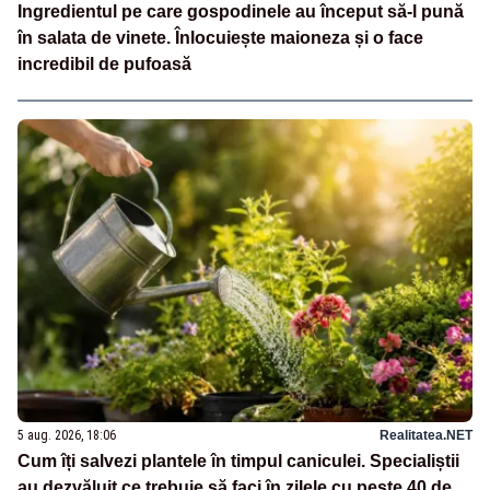
Ingredientul pe care gospodinele au început să-l pună
în salata de vinete. Înlocuiește maioneza și o face
incredibil de pufoasă
5 aug. 2026, 18:06
Realitatea.NET
Cum îți salvezi plantele în timpul caniculei. Specialiștii
au dezvăluit ce trebuie să faci în zilele cu peste 40 de