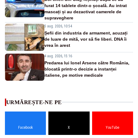
furat 14 tablete dintr-o școală. Au intrat
mascați și au dezactivat camerele de
supraveghere
5 aug. 2026, 10:54
Șefii din industria de armament, acuzați
de luare de mită, vor să fie liberi. DNA îi
vrea în arest
4 aug. 2026, 15:16
Predarea lui Ionel Arsene către România,
blocată printr-o decizie a instanței
italiene, pe motive medicale
URMĂREȘTE-NE PE
Facebook
X
YouTube