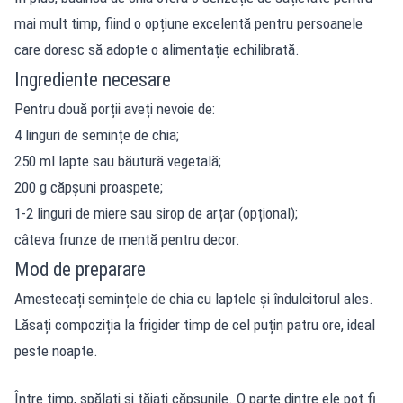
mai mult timp, fiind o opțiune excelentă pentru persoanele
care doresc să adopte o alimentație echilibrată.
Ingrediente necesare
Pentru două porții aveți nevoie de:
4 linguri de semințe de chia;
250 ml lapte sau băutură vegetală;
200 g căpșuni proaspete;
1-2 linguri de miere sau sirop de arțar (opțional);
câteva frunze de mentă pentru decor.
Mod de preparare
Amestecați semințele de chia cu laptele și îndulcitorul ales.
Lăsați compoziția la frigider timp de cel puțin patru ore, ideal
peste noapte.
Între timp, spălați și tăiați căpșunile. O parte dintre ele pot fi