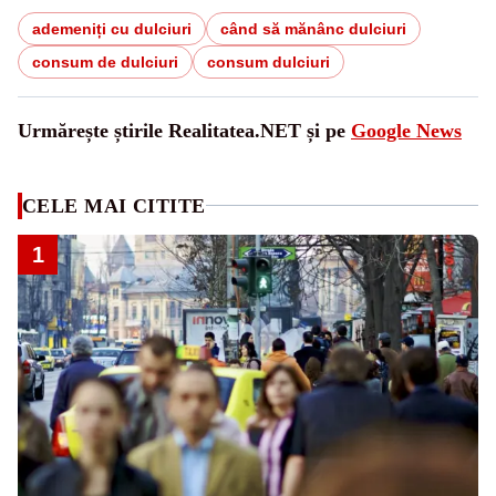
ademeniți cu dulciuri
când să mănânc dulciuri
consum de dulciuri
consum dulciuri
Urmărește știrile Realitatea.NET și pe
Google News
CELE MAI CITITE
1