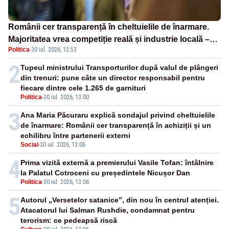
Românii cer transparență în cheltuielile de înarmare.
Majoritatea vrea competiție reală și industrie locală –
Politica
·
30 iul. 2026, 12:53
SONDAJ
2
Tupeul ministrului Transporturilor după valul de plângeri
din trenuri: pune câte un director responsabil pentru
fiecare dintre cele 1.265 de garnituri
Politica
-
30 iul. 2026, 13:00
3
Ana Maria Păcuraru explică sondajul privind cheltuielile
de înarmare: Românii cer transparență în achiziții și un
echilibru între partenerii externi
Social
-
30 iul. 2026, 13:06
4
Prima vizită externă a premierului Vasile Tofan: întâlnire
la Palatul Cotroceni cu președintele Nicușor Dan
Politica
-
30 iul. 2026, 13:06
5
Autorul „Versetelor satanice”, din nou în centrul atenției.
Atacatorul lui Salman Rushdie, condamnat pentru
terorism: ce pedeapsă riscă