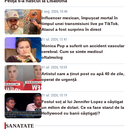
Fetița s-a născut la Lisabona
5 aug. 2026, 10:46
Influencer mexican, împușcat mortal în
timpul unei transmisiuni live pe TikTok.
Atacul a fost surprins în direct
31 iul. 2026, 13:41
Monica Pop a suferit un accident vascular
cerebral. Cum se simte medicul
oftalmolog
31 iul. 2026, 10:59
Artistul care a ținut post cu apă 40 de zile,
operat de urgență
31 iul. 2026, 10:19
Fostul soț al lui Jennifer Lopez a câștigat
un milion de dolari. Ce va face starul de la
Hollywood cu banii câștigați?
SANATATE