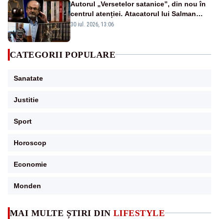
Autorul „Versetelor satanice”, din nou în
centrul atenției. Atacatorul lui Salman
Rushdie, condamnat pentru terorism: ce
30 iul. 2026, 13:06
pedeapsă riscă
CATEGORII POPULARE
Sanatate
Justitie
Sport
Horoscop
Economie
Monden
MAI MULTE ȘTIRI DIN
LIFESTYLE