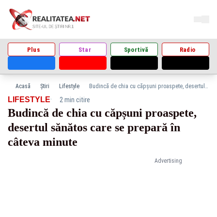
Plus
Star
Sportivă
Radio
Acasă
Știri
Lifestyle
Budincă de chia cu căpșuni proaspete, desertul sănătos care se prepară în câteva minute
·
LIFESTYLE
2 min citire
Budincă de chia cu căpșuni proaspete,
desertul sănătos care se prepară în
câteva minute
Advertising