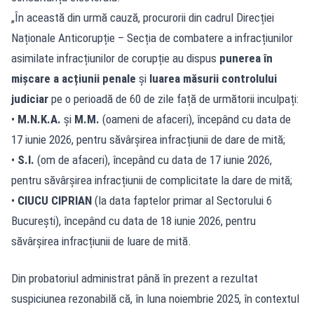
„În această din urmă cauză, procurorii din cadrul Direcției
Naționale Anticorupție – Secția de combatere a infracțiunilor
asimilate infracțiunilor de corupție au dispus
punerea în
mișcare a acțiunii penale
și
luarea măsurii controlului
judiciar
pe o perioadă de 60 de zile față de următorii inculpați:
•
M.N.K.A.
și
M.M.
(oameni de afaceri), începând cu data de
17 iunie 2026, pentru săvârșirea infracțiunii de dare de mită;
•
S.I.
(om de afaceri), începând cu data de 17 iunie 2026,
pentru săvârșirea infracțiunii de complicitate la dare de mită;
•
CIUCU CIPRIAN
(la data faptelor primar al Sectorului 6
București), începând cu data de 18 iunie 2026, pentru
săvârșirea infracțiunii de luare de mită.
Din probatoriul administrat până în prezent a rezultat
suspiciunea rezonabilă că, în luna noiembrie 2025, în contextul