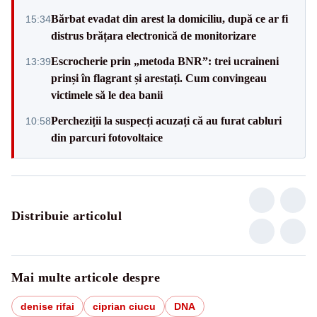
Bărbat evadat din arest la domiciliu, după ce ar fi
15:34
distrus brățara electronică de monitorizare
Escrocherie prin „metoda BNR”: trei ucraineni
13:39
prinși în flagrant și arestați. Cum convingeau
victimele să le dea banii
Percheziții la suspecți acuzați că au furat cabluri
10:58
din parcuri fotovoltaice
Distribuie articolul
Mai multe articole despre
denise rifai
ciprian ciucu
DNA