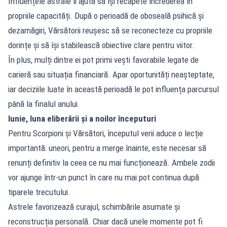
Influențele astrale îi ajută să își recapete încrederea în
propriile capacități. După o perioadă de oboseală psihică și
dezamăgiri, Vărsătorii reușesc să se reconecteze cu propriile
dorințe și să își stabilească obiective clare pentru viitor.
În plus, mulți dintre ei pot primi vești favorabile legate de
carieră sau situația financiară. Apar oportunități neașteptate,
iar deciziile luate în această perioadă le pot influența parcursul
până la finalul anului.
Iunie, luna eliberării și a noilor începuturi
Pentru Scorpioni și Vărsători, începutul verii aduce o lecție
importantă: uneori, pentru a merge înainte, este necesar să
renunți definitiv la ceea ce nu mai funcționează. Ambele zodii
vor ajunge într-un punct în care nu mai pot continua după
tiparele trecutului.
Astrele favorizează curajul, schimbările asumate și
reconstrucția personală. Chiar dacă unele momente pot fi