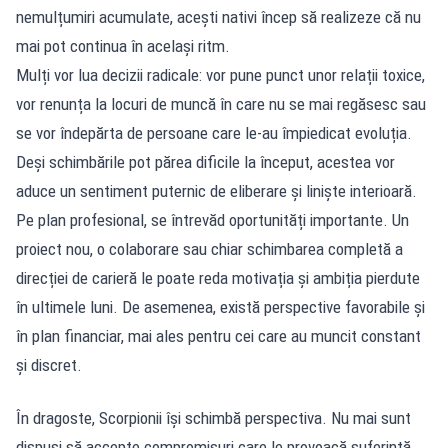
nemulțumiri acumulate, acești nativi încep să realizeze că nu
mai pot continua în același ritm.
Mulți vor lua decizii radicale: vor pune punct unor relații toxice,
vor renunța la locuri de muncă în care nu se mai regăsesc sau
se vor îndepărta de persoane care le-au împiedicat evoluția.
Deși schimbările pot părea dificile la început, acestea vor
aduce un sentiment puternic de eliberare și liniște interioară.
Pe plan profesional, se întrevăd oportunități importante. Un
proiect nou, o colaborare sau chiar schimbarea completă a
direcției de carieră le poate reda motivația și ambiția pierdute
în ultimele luni. De asemenea, există perspective favorabile și
în plan financiar, mai ales pentru cei care au muncit constant
și discret.
În dragoste, Scorpionii își schimbă perspectiva. Nu mai sunt
dispuși să accepte compromisuri care le provoacă suferință,