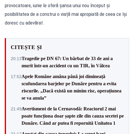
provocatoare, iunie le oferă șansa unui nou început și
posibilitatea de a construi o viață mai apropiată de ceea ce își
doresc cu adevărat.
CITEȘTE ȘI
Tragedie pe DN 67: Un bărbat de 33 de ani a
20:13
murit într-un accident cu un TIR, în Vâlcea
Apele Române amâna până joi dimineață
17:52
scufundarea barjelor pe Dunăre pentru a evita
riscurile. „Dacă există un minim risc, operațiunea
se va anula”
Avertisment de la Cernavodă: Reactorul 2 mai
21:49
poate funcționa doar șapte zile din cauza secetei pe
Dunăre. Când ar putea fi repornită Unitatea 1
Arestat din cauza tupeului: I-a cerut bani
21:17