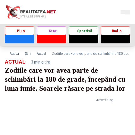
Plus
Star
Sportivă
Radio
Acasă
Știri
Actual
Zodiile care vor avea parte de schimbări la 180 de grade, începând cu luna iunie. Soarele răsare pe strada lor
·
ACTUAL
3 min citire
Zodiile care vor avea parte de
schimbări la 180 de grade, începând cu
luna iunie. Soarele răsare pe strada lor
Advertising