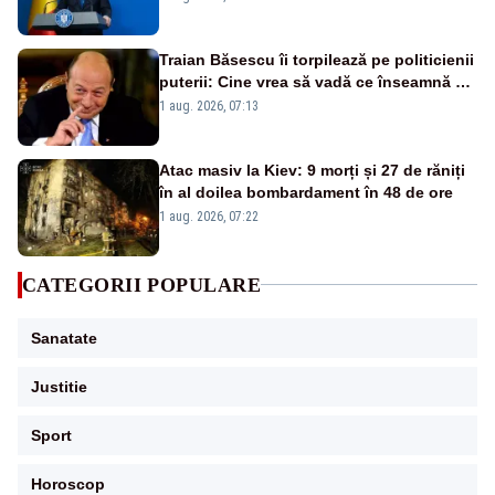
Traian Băsescu îi torpilează pe politicienii
puterii: Cine vrea să vadă ce înseamnă să
fii prost, se uită la România
1 aug. 2026, 07:13
Atac masiv la Kiev: 9 morți și 27 de răniți
în al doilea bombardament în 48 de ore
1 aug. 2026, 07:22
CATEGORII POPULARE
Sanatate
Justitie
Sport
Horoscop