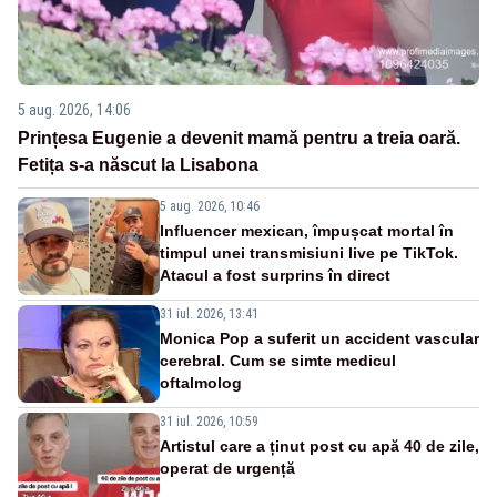
5 aug. 2026, 14:06
Prințesa Eugenie a devenit mamă pentru a treia oară.
Fetița s-a născut la Lisabona
5 aug. 2026, 10:46
Influencer mexican, împușcat mortal în
timpul unei transmisiuni live pe TikTok.
Atacul a fost surprins în direct
31 iul. 2026, 13:41
Monica Pop a suferit un accident vascular
cerebral. Cum se simte medicul
oftalmolog
31 iul. 2026, 10:59
Artistul care a ținut post cu apă 40 de zile,
operat de urgență