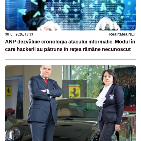
30 iul. 2026, 13:33
Realitatea.NET
ANP dezvăluie cronologia atacului informatic. Modul în
care hackerii au pătruns în rețea rămâne necunoscut