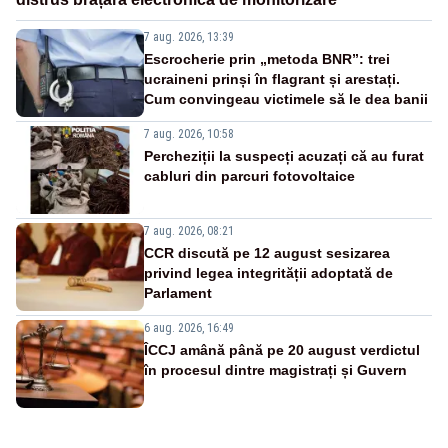
7 aug. 2026, 13:39
Escrocherie prin „metoda BNR”: trei
ucraineni prinși în flagrant și arestați.
Cum convingeau victimele să le dea banii
7 aug. 2026, 10:58
Percheziții la suspecți acuzați că au furat
cabluri din parcuri fotovoltaice
7 aug. 2026, 08:21
CCR discută pe 12 august sesizarea
privind legea integrității adoptată de
Parlament
6 aug. 2026, 16:49
ÎCCJ amână până pe 20 august verdictul
în procesul dintre magistrați și Guvern