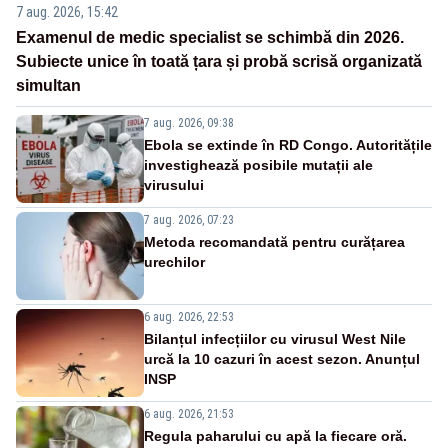
7 aug. 2026, 15:42
Examenul de medic specialist se schimbă din 2026.
Subiecte unice în toată țara și probă scrisă organizată
simultan
7 aug. 2026, 09:38
Ebola se extinde în RD Congo. Autoritățile
investighează posibile mutații ale
virusului
7 aug. 2026, 07:23
Metoda recomandată pentru curățarea
urechilor
6 aug. 2026, 22:53
Bilanțul infecțiilor cu virusul West Nile
urcă la 10 cazuri în acest sezon. Anunțul
INSP
6 aug. 2026, 21:53
Regula paharului cu apă la fiecare oră.