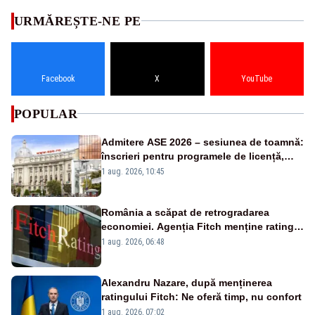
URMĂREȘTE-NE PE
Facebook
X
YouTube
POPULAR
Admitere ASE 2026 – sesiunea de toamnă:
înscrieri pentru programele de licență,
masterat și doctorat
1 aug. 2026, 10:45
România a scăpat de retrogradarea
economiei. Agenția Fitch menține ratingul
„BBB-” cu perspectivă negativă
1 aug. 2026, 06:48
Alexandru Nazare, după menținerea
ratingului Fitch: Ne oferă timp, nu confort
1 aug. 2026, 07:02