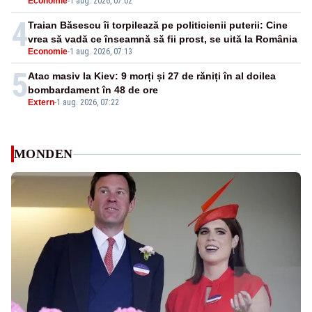
Economie
-
1 aug. 2026, 07:02
4
Traian Băsescu îi torpilează pe politicienii puterii: Cine
vrea să vadă ce înseamnă să fii prost, se uită la România
Economie
-
1 aug. 2026, 07:13
5
Atac masiv la Kiev: 9 morți și 27 de răniți în al doilea
bombardament în 48 de ore
Extern
-
1 aug. 2026, 07:22
MONDEN