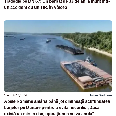
Tragedie pe DN 67: Un bărbat de 33 de ani a murit într-
un accident cu un TIR, în Vâlcea
5 aug. 2026, 17:52
Iulian Budusan
Apele Române amâna până joi dimineață scufundarea
barjelor pe Dunăre pentru a evita riscurile. „Dacă
există un minim risc, operațiunea se va anula”