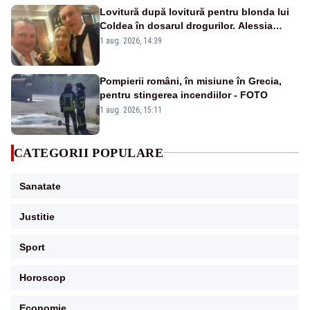
Lovitură după lovitură pentru blonda lui
Coldea în dosarul drogurilor. Alessia
Păcuraru explică decizia magistraților
1 aug. 2026, 14:39
Pompierii români, în misiune în Grecia,
pentru stingerea incendiilor - FOTO
1 aug. 2026, 15:11
CATEGORII POPULARE
Sanatate
Justitie
Sport
Horoscop
Economie