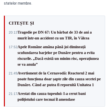
statelor membre.
CITEȘTE ȘI
Tragedie pe DN 67: Un bărbat de 33 de ani a
20:13
murit într-un accident cu un TIR, în Vâlcea
Apele Române amâna până joi dimineață
17:52
scufundarea barjelor pe Dunăre pentru a evita
riscurile. „Dacă există un minim risc, operațiunea
se va anula”
Avertisment de la Cernavodă: Reactorul 2 mai
21:49
poate funcționa doar șapte zile din cauza secetei pe
Dunăre. Când ar putea fi repornită Unitatea 1
Arestat din cauza tupeului: I-a cerut bani
21:17
polițistului care tocmai îl amendase