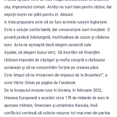
ului, împrumutul comun. Astăzi nu sunt bani pentru război, dar
nepoții noștri vor plăti pentru el. Absurd.
A treia propunere este să se fure activele rusești înghețate.
Este o soluție confortabilă, dar consecințele sunt invizibile. O
povară juridică îndelungată, multitudinea de cazuri și căderea
euro. Asta ne așteaptă dacă alegem această cale.
Așadar, să alegem bunul simț. Să încetăm să finanțăm
războiul imposibil de câștigat și mafia coruptă a războiului
ucrainean și să ne concentrăm forțele pe crearea păcii.
Este timpul să ne întoarcem din impasul de la Bruxelles!”, a
scris Viktor Orban pe pagina de Facebook.
De la începutul invaziei ruse în Ucraina, în februarie 2022,
Uniunea Europeană a acordat circa 178 de miliarde de euro în
ajutoare militare, financiare şi umanitare Kievului, însă
conflictul continuă să solicite resurse tot mai mari din partea