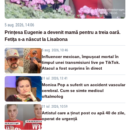
5 aug. 2026, 14:06
Prințesa Eugenie a devenit mamă pentru a treia oară.
Fetița s-a născut la Lisabona
5 aug. 2026, 10:46
Influencer mexican, împușcat mortal în
timpul unei transmisiuni live pe TikTok.
Atacul a fost surprins în direct
31 iul. 2026, 13:41
Monica Pop a suferit un accident vascular
cerebral. Cum se simte medicul
oftalmolog
31 iul. 2026, 10:59
Artistul care a ținut post cu apă 40 de zile,
operat de urgență