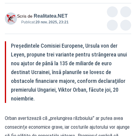
Realitatea.NET
Scris de
Publicat:
20 nov. 2025, 23:21
Preşedintele Comisiei Europene, Ursula von der
Leyen, propune trei variante pentru strângerea unui
nou ajutor de până la 135 de miliarde de euro
destinat Ucrainei, însă planurile se lovesc de
obstacole financiare majore, conform declaraţiilor
premierului Ungariei, Viktor Orban, făcute joi, 20
noiembrie.
Orban avertizează că „prelungirea războiului” ar putea avea
consecinţe economice grave, iar costurile ajutorului vor ajunge
să fie plătite de generaţiile viitoare. Premierul explică că