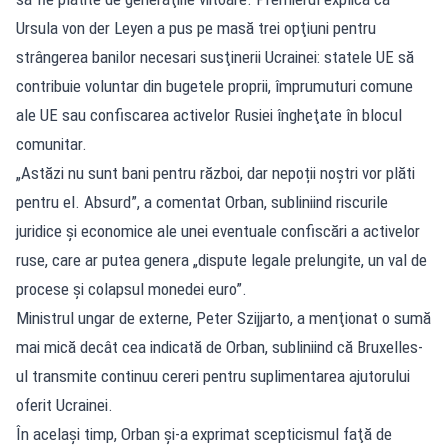
Ursula von der Leyen a pus pe masă trei opţiuni pentru
strângerea banilor necesari susţinerii Ucrainei: statele UE să
contribuie voluntar din bugetele proprii, împrumuturi comune
ale UE sau confiscarea activelor Rusiei îngheţate în blocul
comunitar.
„Astăzi nu sunt bani pentru război, dar nepoții noștri vor plăti
pentru el. Absurd”, a comentat Orban, subliniind riscurile
juridice şi economice ale unei eventuale confiscări a activelor
ruse, care ar putea genera „dispute legale prelungite, un val de
procese şi colapsul monedei euro”.
Ministrul ungar de externe, Peter Szijjarto, a menţionat o sumă
mai mică decât cea indicată de Orban, subliniind că Bruxelles-
ul transmite continuu cereri pentru suplimentarea ajutorului
oferit Ucrainei.
În acelaşi timp, Orban şi-a exprimat scepticismul faţă de