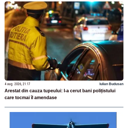
4 aug. 2026, 21:17
Iulian Budusan
Arestat din cauza tupeului: I-a cerut bani polițistului
care tocmai îl amendase