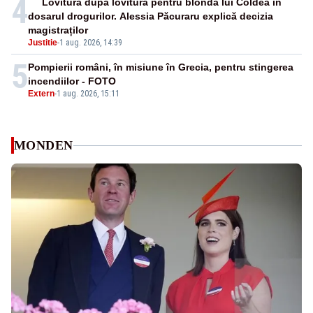
4
Lovitură după lovitură pentru blonda lui Coldea în
dosarul drogurilor. Alessia Păcuraru explică decizia
magistraților
Justitie
-
1 aug. 2026, 14:39
5
Pompierii români, în misiune în Grecia, pentru stingerea
incendiilor - FOTO
Extern
-
1 aug. 2026, 15:11
MONDEN