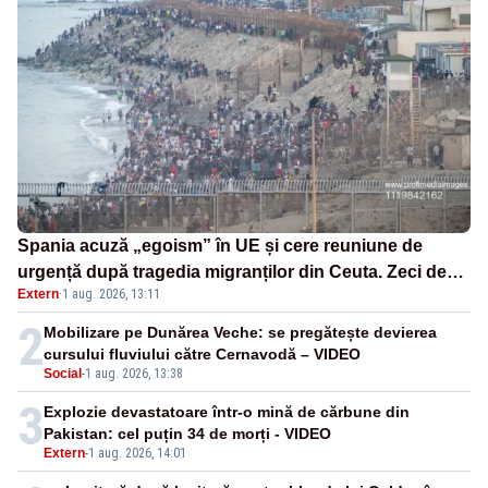
Spania acuză „egoism” în UE și cere reuniune de
urgență după tragedia migranților din Ceuta. Zeci de
Extern
·
1 aug. 2026, 13:11
oameni au murit
2
Mobilizare pe Dunărea Veche: se pregătește devierea
cursului fluviului către Cernavodă – VIDEO
Social
-
1 aug. 2026, 13:38
3
Explozie devastatoare într-o mină de cărbune din
Pakistan: cel puțin 34 de morți - VIDEO
Extern
-
1 aug. 2026, 14:01