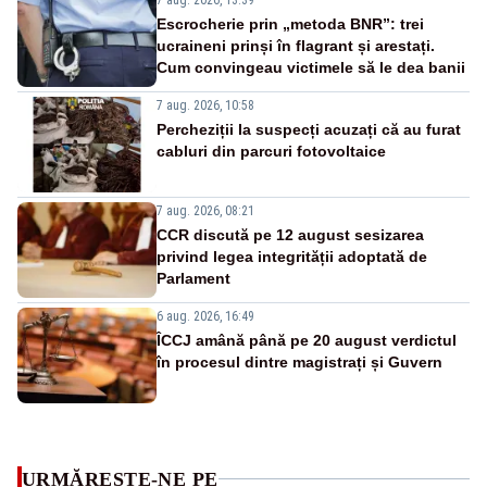
Escrocherie prin „metoda BNR”: trei
ucraineni prinși în flagrant și arestați.
Cum convingeau victimele să le dea banii
7 aug. 2026, 10:58
Percheziții la suspecți acuzați că au furat
cabluri din parcuri fotovoltaice
7 aug. 2026, 08:21
CCR discută pe 12 august sesizarea
privind legea integrității adoptată de
Parlament
6 aug. 2026, 16:49
ÎCCJ amână până pe 20 august verdictul
în procesul dintre magistrați și Guvern
URMĂREȘTE-NE PE