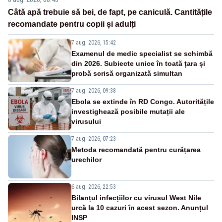
Câtă apă trebuie să bei, de fapt, pe caniculă. Cantitățile
recomandate pentru copii și adulți
7 aug. 2026, 15:42
Examenul de medic specialist se schimbă
din 2026. Subiecte unice în toată țara și
probă scrisă organizată simultan
7 aug. 2026, 09:38
Ebola se extinde în RD Congo. Autoritățile
investighează posibile mutații ale
virusului
7 aug. 2026, 07:23
Metoda recomandată pentru curățarea
urechilor
6 aug. 2026, 22:53
Bilanțul infecțiilor cu virusul West Nile
urcă la 10 cazuri în acest sezon. Anunțul
INSP