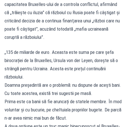
capacitatea Bruxelles-ului de a controla conflictul, afirmând
că „trăieşte cu iluzia” că războiul cu Rusia poate fi câştigat şi
criticând decizia de a continua finanţarea unui „război care nu
poate fi câştigat”, acuzând totodată „mafia ucraineană
coruptă a războiului”.
„135 de miliarde de euro. Aceasta este suma pe care șefa
birocrației de la Bruxelles, Ursula von der Leyen, dorește să o
strângă pentru Ucraina. Acesta este prețul continuării
războiului.
Doamna președintă are o problemă: nu dispune de acești bani.
Cu toate acestea, există trei sugestii pe masă.
Prima este ca banii să fie aruncați de statele membre. În mod
voluntar și cu bucurie, pe cheltuiala propriilor bugete. De parcă
n-ar avea nimic mai bun de făcut.
A doua opțiune este un truc magic binecunoscut al Bruxelles-