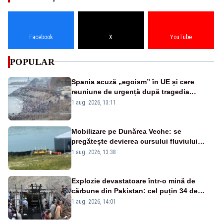
Facebook
X
YouTube
POPULAR
Spania acuză „egoism” în UE și cere
reuniune de urgență după tragedia
migranților din Ceuta. Zeci de oameni au
1 aug. 2026, 13:11
murit
Mobilizare pe Dunărea Veche: se
pregătește devierea cursului fluviului
către Cernavodă – VIDEO
1 aug. 2026, 13:38
Explozie devastatoare într-o mină de
cărbune din Pakistan: cel puțin 34 de
morți - VIDEO
1 aug. 2026, 14:01