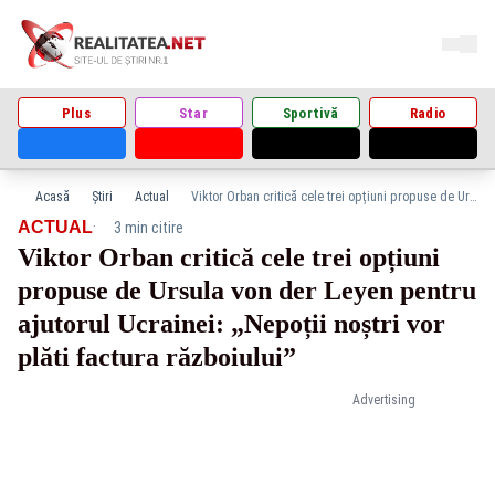
Plus
Star
Sportivă
Radio
Acasă
Știri
Actual
Viktor Orban critică cele trei opțiuni propuse de Ursula von der Leyen pentru ajutorul Ucrainei: „Nepoții noștri vor plăti factura războiului”
·
ACTUAL
3 min citire
Viktor Orban critică cele trei opțiuni
propuse de Ursula von der Leyen pentru
ajutorul Ucrainei: „Nepoții noștri vor
plăti factura războiului”
Advertising