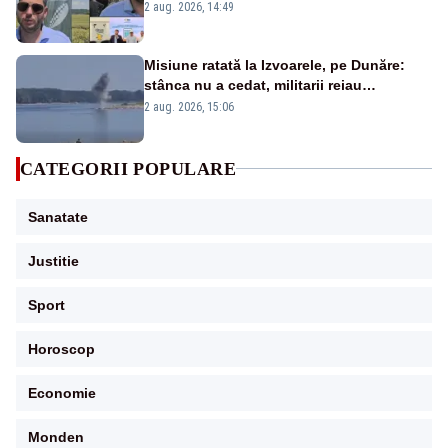
bătut un bărbat prins la furat
2 aug. 2026, 14:49
Misiune ratată la Izvoarele, pe Dunăre:
stânca nu a cedat, militarii reiau
detonările luni – VIDEO
2 aug. 2026, 15:06
CATEGORII POPULARE
Sanatate
Justitie
Sport
Horoscop
Economie
Monden