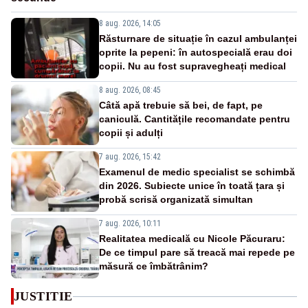
8 aug. 2026, 14:05
Răsturnare de situație în cazul ambulanței
oprite la pepeni: în autospecială erau doi
copii. Nu au fost supravegheați medical
8 aug. 2026, 08:45
Câtă apă trebuie să bei, de fapt, pe
caniculă. Cantitățile recomandate pentru
copii și adulți
7 aug. 2026, 15:42
Examenul de medic specialist se schimbă
din 2026. Subiecte unice în toată țara și
probă scrisă organizată simultan
7 aug. 2026, 10:11
Realitatea medicală cu Nicole Păcuraru:
De ce timpul pare să treacă mai repede pe
măsură ce îmbătrânim?
JUSTITIE