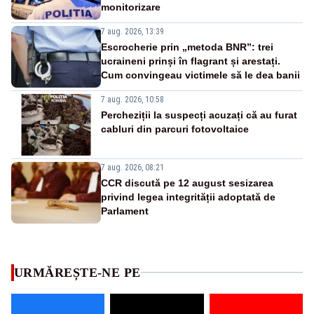
monitorizare
7 aug. 2026, 13:39
Escrocherie prin „metoda BNR”: trei
ucraineni prinși în flagrant și arestați.
Cum convingeau victimele să le dea banii
7 aug. 2026, 10:58
Percheziții la suspecți acuzați că au furat
cabluri din parcuri fotovoltaice
7 aug. 2026, 08:21
CCR discută pe 12 august sesizarea
privind legea integrității adoptată de
Parlament
URMĂREȘTE-NE PE