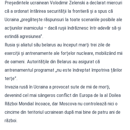
Preşedintele ucrainean Volodimir Zelenski a declarat miercuri
că a ordonat întărirea securităţii la frontieră şi a spus că
Ucraina „pregăteşte răspunsuri la toate scenariile posibile ale
acţiunilor inamicului – dacă ruşii îndrăznesc într-adevăr să-şi
extindă agresiunea”.
Rusia şi aliatul său belarus au început marţi trei zile de
exerciţii şi antrenamente ale forţelor nucleare, mobilizând mii
de oameni. Autorităţile din Belarus au asigurat că
antrenamentul programat „nu este îndreptat împotriva ţărilor
terţe”.
Invazia rusă în Ucraina a provocat sute de mii de morţi,
devenind cel mai sângeros conflict din Europa de la al Doilea
Război Mondial încoace, dar Moscova nu controlează nici o
cincime din teritoriul ucrainean după mai bine de patru ani de
război.