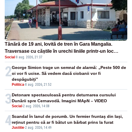
Tânără de 19 ani, lovită de tren în Gara Mangalia.
Traversase cu căștile în urechi liniile printr-un loc
Social
·
8 aug. 2026, 21:37
nepermis
2
George Simion trage un semnal de alarmă: „Peste 500 de
oi vor fi ucise. Să vedem dacă ciobanii vor fi
despăgubiți”
Politica
-
8 aug. 2026, 21:52
3
Detonare spectaculoasă pentru deturnarea cursului
Dunării spre Cernavodă. Imagini MApN – VIDEO
Social
-
2 aug. 2026, 14:08
4
Scandal în lanul de porumb. Un fermier fruntaș din Iași,
reținut pentru că ar fi bătut un bărbat prins la furat
Justitie
-
2 aug. 2026, 14:49