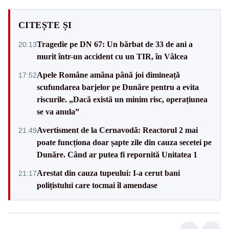
CITEȘTE ȘI
Tragedie pe DN 67: Un bărbat de 33 de ani a
20:13
murit într-un accident cu un TIR, în Vâlcea
Apele Române amâna până joi dimineață
17:52
scufundarea barjelor pe Dunăre pentru a evita
riscurile. „Dacă există un minim risc, operațiunea
se va anula”
Avertisment de la Cernavodă: Reactorul 2 mai
21:49
poate funcționa doar șapte zile din cauza secetei pe
Dunăre. Când ar putea fi repornită Unitatea 1
Arestat din cauza tupeului: I-a cerut bani
21:17
polițistului care tocmai îl amendase