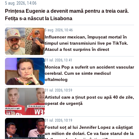
5 aug. 2026, 14:06
Prințesa Eugenie a devenit mamă pentru a treia oară.
Fetița s-a născut la Lisabona
5 aug. 2026, 10:46
Influencer mexican, împușcat mortal în
timpul unei transmisiuni live pe TikTok.
Atacul a fost surprins în direct
31 iul. 2026, 13:41
Monica Pop a suferit un accident vascular
cerebral. Cum se simte medicul
oftalmolog
31 iul. 2026, 10:59
Artistul care a ținut post cu apă 40 de zile,
operat de urgență
31 iul. 2026, 10:19
Fostul soț al lui Jennifer Lopez a câștigat
un milion de dolari. Ce va face starul de la