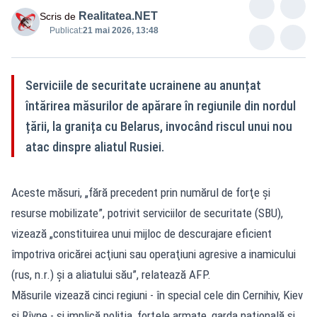
Realitatea.NET
Scris de
Publicat:
21 mai 2026, 13:48
Serviciile de securitate ucrainene au anunțat
întărirea măsurilor de apărare în regiunile din nordul
țării, la granița cu Belarus, invocând riscul unui nou
atac dinspre aliatul Rusiei.
Aceste măsuri, „fără precedent prin numărul de forţe şi
resurse mobilizate”, potrivit serviciilor de securitate (SBU),
vizează „constituirea unui mijloc de descurajare eficient
împotriva oricărei acţiuni sau operaţiuni agresive a inamicului
(rus, n.r.) şi a aliatului său”, relatează AFP.
Măsurile vizează cinci regiuni - în special cele din Cernihiv, Kiev
şi Rîvne - și implică poliţia, forţele armate, garda naţională şi