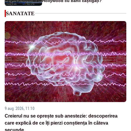
Hollywood cu banii câștigați?
SANATATE
9 aug. 2026, 11:10
Creierul nu se oprește sub anestezie: descoperirea
care explică de ce îți pierzi conștiența în câteva
secunde