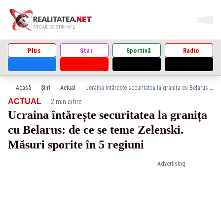
Plus
Star
Sportivă
Radio
Acasă
Știri
Actual
Ucraina întărește securitatea la granița cu Belarus: de ce se teme Zelenski. Măsuri sporite în 5 regiuni
·
ACTUAL
2 min citire
Ucraina întărește securitatea la granița
cu Belarus: de ce se teme Zelenski.
Măsuri sporite în 5 regiuni
Advertising