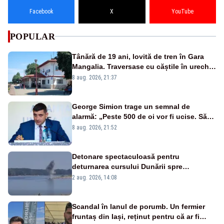
Facebook
X
YouTube
POPULAR
Tânără de 19 ani, lovită de tren în Gara
Mangalia. Traversase cu căștile în urechi
liniile printr-un loc nepermis
8 aug. 2026, 21:37
George Simion trage un semnal de
alarmă: „Peste 500 de oi vor fi ucise. Să
vedem dacă ciobanii vor fi despăgubiți”
8 aug. 2026, 21:52
Detonare spectaculoasă pentru
deturnarea cursului Dunării spre
Cernavodă. Imagini MApN – VIDEO
2 aug. 2026, 14:08
Scandal în lanul de porumb. Un fermier
fruntaș din Iași, reținut pentru că ar fi