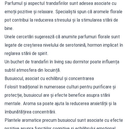
Parfumul și aspectul trandafirilor sunt adesea asociate cu
emoții pozitive și relaxare. Specialiștii spun că aromele florale
pot contribui la reducerea stresului și la stimularea stării de
bine.
Unele cercetări sugerează că anumite parfumuri florale sunt
legate de creșterea nivelului de serotonină, hormon implicat în
reglarea stării de spirit.
Un buchet de trandafiri în living sau dormitor poate influența
subtil atmosfera din locuință.
Busuiocul, asociat cu echilibrul și concentrarea
Folosit tradițional în numeroase culturi pentru purificare și
protecție, busuiocul are și efecte benefice asupra stării
mentale. Aroma sa poate ajuta la reducerea anxietății și la
îmbunătățirea concentrării.
Plantele aromatice precum busuiocul sunt asociate cu efecte
pozitive asupra funcțiilor cognitive și echilibrului emoțional.