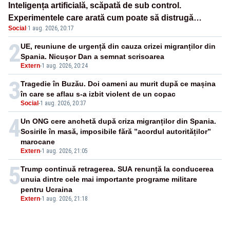
Inteligența artificială, scăpată de sub control.
Experimentele care arată cum poate să distrugă
Social
·
1 aug. 2026, 20:17
omenirea
2
UE, reuniune de urgență din cauza crizei migranților din
Spania. Nicușor Dan a semnat scrisoarea
Extern
-
1 aug. 2026, 20:24
3
Tragedie în Buzău. Doi oameni au murit după ce mașina
în care se aflau s-a izbit violent de un copac
Social
-
1 aug. 2026, 20:37
4
Un ONG cere anchetă după criza migranților din Spania.
Sosirile în masă, imposibile fără ”acordul autorităților”
marocane
Extern
-
1 aug. 2026, 21:05
5
Trump continuă retragerea. SUA renunță la conducerea
unuia dintre cele mai importante programe militare
pentru Ucraina
Extern
-
1 aug. 2026, 21:18