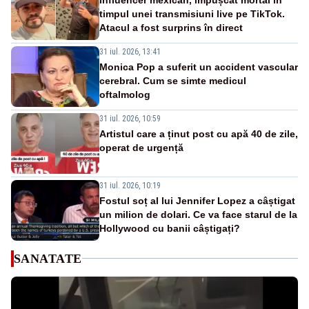
timpul unei transmisiuni live pe TikTok.
Atacul a fost surprins în direct
31 iul. 2026, 13:41
Monica Pop a suferit un accident vascular
cerebral. Cum se simte medicul
oftalmolog
31 iul. 2026, 10:59
Artistul care a ținut post cu apă 40 de zile,
operat de urgență
31 iul. 2026, 10:19
Fostul soț al lui Jennifer Lopez a câștigat
un milion de dolari. Ce va face starul de la
Hollywood cu banii câștigați?
SANATATE