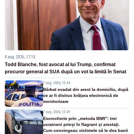
8 aug. 2026, 17:10
Todd Blanche, fost avocat al lui Trump, confirmat
procuror general al SUA după un vot la limită în Senat
7 aug. 2026, 15:34
Bărbat evadat din arest la domiciliu, după
ce ar fi distrus brățara electronică de
monitorizare
7 aug. 2026, 13:39
Escrocherie prin „metoda BNR”: trei
ucraineni prinși în flagrant și arestați.
Cum convingeau victimele să le dea banii