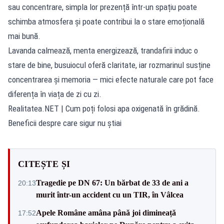
sau concentrare, simpla lor prezență într-un spațiu poate
schimba atmosfera și poate contribui la o stare emoțională
mai bună.
Lavanda calmează, menta energizează, trandafirii induc o
stare de bine, busuiocul oferă claritate, iar rozmarinul susține
concentrarea și memoria — mici efecte naturale care pot face
diferența în viața de zi cu zi.
Realitatea.NET
| Cum poți folosi apa oxigenată în grădină.
Beneficii despre care sigur nu știai
CITEȘTE ȘI
Tragedie pe DN 67: Un bărbat de 33 de ani a
20:13
murit într-un accident cu un TIR, în Vâlcea
Apele Române amâna până joi dimineață
17:52