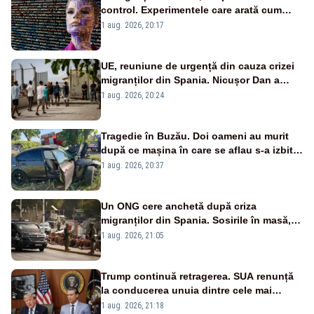
control. Experimentele care arată cum
poate să distrugă omenirea
1 aug. 2026, 20:17
UE, reuniune de urgență din cauza crizei
migranților din Spania. Nicușor Dan a
semnat scrisoarea
1 aug. 2026, 20:24
Tragedie în Buzău. Doi oameni au murit
după ce mașina în care se aflau s-a izbit
violent de un copac
1 aug. 2026, 20:37
Un ONG cere anchetă după criza
migranților din Spania. Sosirile în masă,
imposibile fără ”acordul autorităților”
1 aug. 2026, 21:05
marocane
Trump continuă retragerea. SUA renunță
la conducerea unuia dintre cele mai
importante programe militare pentru
1 aug. 2026, 21:18