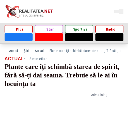
Plus
Star
Sportivă
Radio
Acasă
Știri
Actual
Plante care îți schimbă starea de spirit, fără să-ți dai seama. Trebuie să le ai în locuința ta
·
ACTUAL
3 min citire
Plante care îți schimbă starea de spirit,
fără să-ți dai seama. Trebuie să le ai în
locuința ta
Advertising