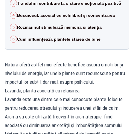
Trandafirii contribuie la o stare emoțională pozitivă
3
Busuiocul, asociat cu echilibrul și concentrarea
4
Rozmarinul stimulează memoria și atenția
5
Cum influențează plantele starea de bine
6
Natura oferă astfel mici efecte benefice asupra emoțiilor și
nivelului de energie, iar unele plante sunt recunoscute pentru
impactul lor subtil, dar real, asupra psihicului.
Lavanda, planta asociată cu relaxarea
Lavanda este una dintre cele mai cunoscute plante folosite
pentru reducerea stresului și inducerea unei stări de calm.
Aroma sa este utilizată frecvent în aromaterapie, fiind
asociată cu diminuarea anxietății și îmbunătățirea somnului.
Mai multe studii au arătat că mirosul de lavandă poate