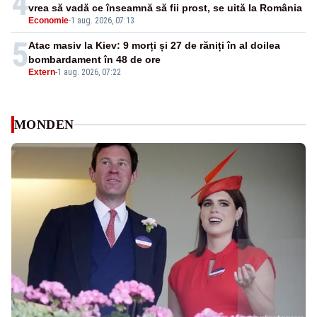
4
vrea să vadă ce înseamnă să fii prost, se uită la România
Economie
-
1 aug. 2026, 07:13
5
Atac masiv la Kiev: 9 morți și 27 de răniți în al doilea
bombardament în 48 de ore
Extern
-
1 aug. 2026, 07:22
MONDEN