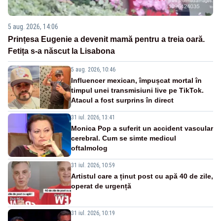
5 aug. 2026, 14:06
Prințesa Eugenie a devenit mamă pentru a treia oară.
Fetița s-a născut la Lisabona
5 aug. 2026, 10:46
Influencer mexican, împușcat mortal în
timpul unei transmisiuni live pe TikTok.
Atacul a fost surprins în direct
31 iul. 2026, 13:41
Monica Pop a suferit un accident vascular
cerebral. Cum se simte medicul
oftalmolog
31 iul. 2026, 10:59
Artistul care a ținut post cu apă 40 de zile,
operat de urgență
31 iul. 2026, 10:19