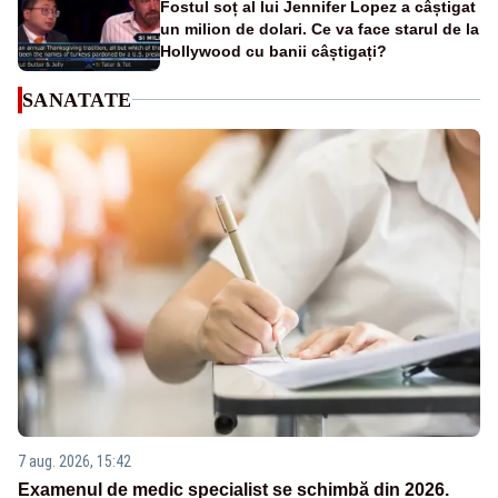
Fostul soț al lui Jennifer Lopez a câștigat
un milion de dolari. Ce va face starul de la
Hollywood cu banii câștigați?
SANATATE
7 aug. 2026, 15:42
Examenul de medic specialist se schimbă din 2026.