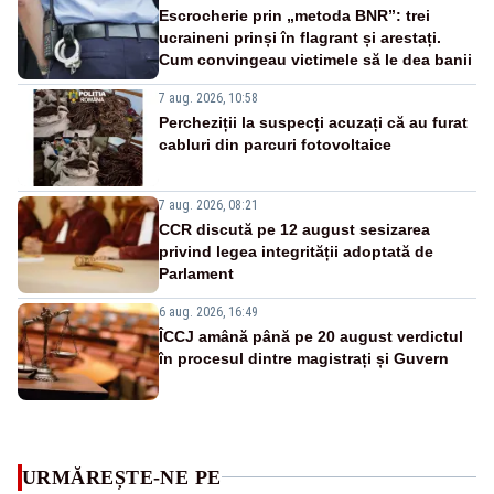
Escrocherie prin „metoda BNR”: trei
ucraineni prinși în flagrant și arestați.
Cum convingeau victimele să le dea banii
7 aug. 2026, 10:58
Percheziții la suspecți acuzați că au furat
cabluri din parcuri fotovoltaice
7 aug. 2026, 08:21
CCR discută pe 12 august sesizarea
privind legea integrității adoptată de
Parlament
6 aug. 2026, 16:49
ÎCCJ amână până pe 20 august verdictul
în procesul dintre magistrați și Guvern
URMĂREȘTE-NE PE