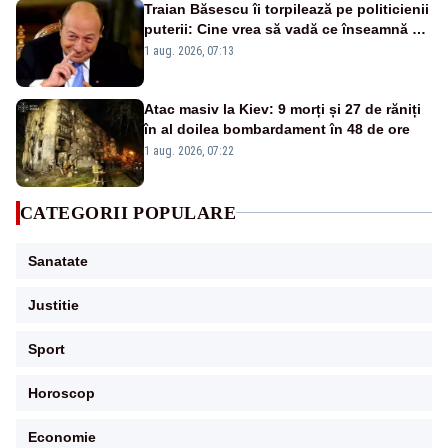
Traian Băsescu îi torpilează pe politicienii
puterii: Cine vrea să vadă ce înseamnă să
fii prost, se uită la România
1 aug. 2026, 07:13
Atac masiv la Kiev: 9 morți și 27 de răniți
în al doilea bombardament în 48 de ore
1 aug. 2026, 07:22
CATEGORII POPULARE
Sanatate
Justitie
Sport
Horoscop
Economie