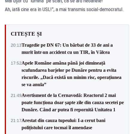
Măi ușor cu “lumina” pe scări, că se ard neoanele!
Ah, iată cine era în USL!”, a mai transmis social-democratul.
CITEȘTE ȘI
Tragedie pe DN 67: Un bărbat de 33 de ani a
20:13
murit într-un accident cu un TIR, în Vâlcea
Apele Române amâna până joi dimineață
17:52
scufundarea barjelor pe Dunăre pentru a evita
riscurile. „Dacă există un minim risc, operațiunea
se va anula”
Avertisment de la Cernavodă: Reactorul 2 mai
21:49
poate funcționa doar șapte zile din cauza secetei pe
Dunăre. Când ar putea fi repornită Unitatea 1
Arestat din cauza tupeului: I-a cerut bani
21:17
polițistului care tocmai îl amendase