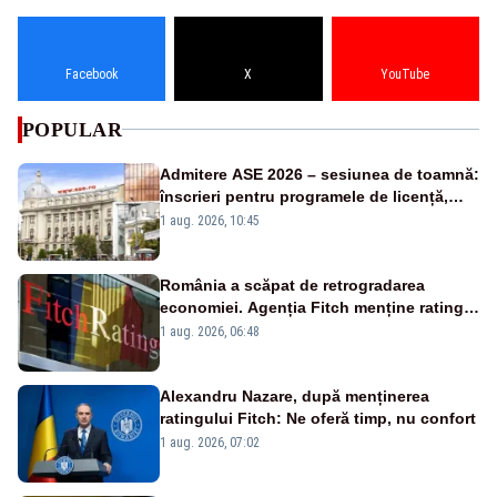
Facebook
X
YouTube
POPULAR
Admitere ASE 2026 – sesiunea de toamnă:
înscrieri pentru programele de licență,
masterat și doctorat
1 aug. 2026, 10:45
România a scăpat de retrogradarea
economiei. Agenția Fitch menține ratingul
„BBB-” cu perspectivă negativă
1 aug. 2026, 06:48
Alexandru Nazare, după menținerea
ratingului Fitch: Ne oferă timp, nu confort
1 aug. 2026, 07:02