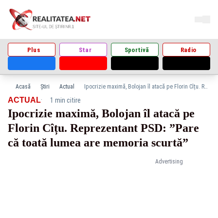
Plus
Star
Sportivă
Radio
Acasă
Știri
Actual
Ipocrizie maximă, Bolojan îl atacă pe Florin Cîțu. Reprezentant PSD: ”Pare că toată lumea are memoria scurtă”
·
ACTUAL
1 min citire
Ipocrizie maximă, Bolojan îl atacă pe
Florin Cîțu. Reprezentant PSD: ”Pare
că toată lumea are memoria scurtă”
Advertising