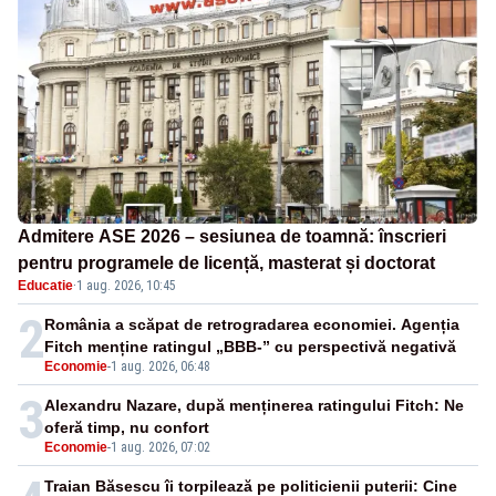
Admitere ASE 2026 – sesiunea de toamnă: înscrieri
pentru programele de licență, masterat și doctorat
Educatie
·
1 aug. 2026, 10:45
2
România a scăpat de retrogradarea economiei. Agenția
Fitch menține ratingul „BBB-” cu perspectivă negativă
Economie
-
1 aug. 2026, 06:48
3
Alexandru Nazare, după menținerea ratingului Fitch: Ne
oferă timp, nu confort
Economie
-
1 aug. 2026, 07:02
Traian Băsescu îi torpilează pe politicienii puterii: Cine