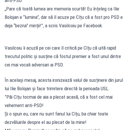
anti-PSD.
„Pare că toată lumea are memoria scurtă! Eu înțeleg ca Ilie
Bolojan e “lumina”, dar să îl acuze pe Cîțu că a fost pro PSD e
deja “bezna” minții!”, a scris Vasilcoiu pe Facebook.
Vasilcoiu îi acuză pe cei care îl critică pe Cîțu că uită rapid
trecutul politic și susține că fostul premier a fost unul dintre
cei mai vocali adversari ai PSD.
În același mesaj, acesta ironizează valul de susținere din jurul
lui Ilie Bolojan și face trimitere directă la perioada USL.
”Păi Cîțu tocmai de aia a plecat acasă, că a fost cel mai
vehement anti-PSD!
Și o spun eu, care nu sunt fanul lui Cîțu, ba chiar toate
dezvăluirile despre el au plecat de la mine!