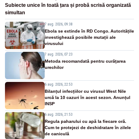
Subiecte unice în toată țara și probă scrisă organizată
simultan
7 aug. 2026, 09:38
Ebola se extinde în RD Congo. Autoritățile
investighează posibile mutații ale
virusului
7 aug. 2026, 07:23
Metoda recomandată pentru curățarea
urechilor
6 aug. 2026, 22:53
Bilanțul infecțiilor cu virusul West Nile
urcă la 10 cazuri în acest sezon. Anunțul
INSP
6 aug. 2026, 21:53
Regula paharului cu apă la fiecare oră.
Cum te protejezi de deshidratare în zilele
de caniculă