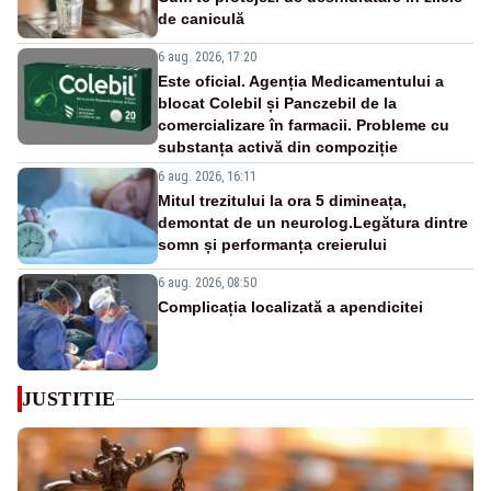
de caniculă
6 aug. 2026, 17:20
Este oficial. Agenția Medicamentului a
blocat Colebil și Panczebil de la
comercializare în farmacii. Probleme cu
substanța activă din compoziție
6 aug. 2026, 16:11
Mitul trezitului la ora 5 dimineața,
demontat de un neurolog.Legătura dintre
somn și performanța creierului
6 aug. 2026, 08:50
Complicația localizată a apendicitei
JUSTITIE