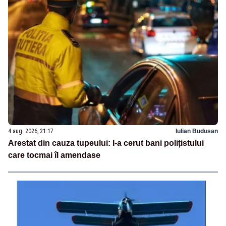
4 aug. 2026, 21:17
Iulian Budusan
Arestat din cauza tupeului: I-a cerut bani polițistului
care tocmai îl amendase