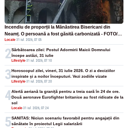
Incendiu de proporții la Mănăstirea Bisericani din
Neamț. O persoană a fost găsită carbonizată - FOTO/
Locale
·
31 iul. 2026, 07:05
VIDEO
2
Sărbătoarea zilei: Postul Adormirii Maicii Domnului
începe astăzi, 31 iulie
Lifestyle
-
31 iul. 2026, 07:10
3
Horoscopul zilei, vineri, 31 iulie 2026. O zi a deciziilor
inspirate și a noilor începuturi. Vezi zodiile vizate
Lifestyle
-
31 iul. 2026, 07:20
4
Alertă aeriană la graniță pentru a treia oară în 24 de ore.
Două aeronave Eurofighter britanice au fost ridicate de la
sol
Locale
-
31 iul. 2026, 07:24
5
SANITAS: Niciun scenariu favorabil pentru angajații din
sănătate în proiectul Legii salarizării