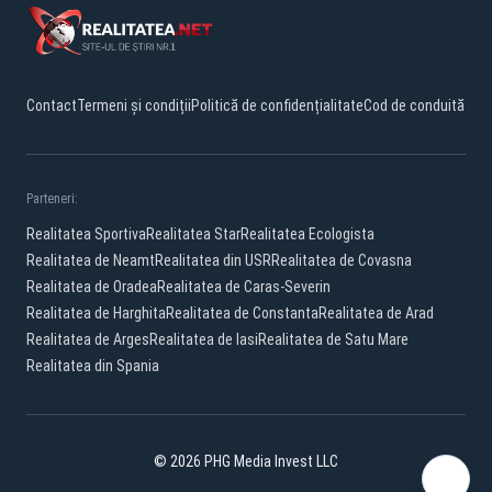
Contact
Termeni și condiții
Politică de confidențialitate
Cod de conduită
Parteneri:
Realitatea Sportiva
Realitatea Star
Realitatea Ecologista
Realitatea de Neamt
Realitatea din USR
Realitatea de Covasna
Realitatea de Oradea
Realitatea de Caras-Severin
Realitatea de Harghita
Realitatea de Constanta
Realitatea de Arad
Realitatea de Arges
Realitatea de Iasi
Realitatea de Satu Mare
Realitatea din Spania
© 2026 PHG Media Invest LLC
Facebook
YouTube
X
TikTok