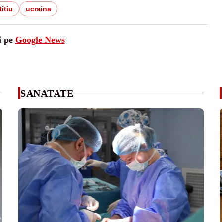
itiu
ucraina
i pe
Google News
SANATATE