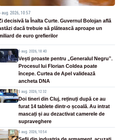
6 aug. 2026, 10:57
Zi decisivă la Înalta Curte. Guvernul Bolojan află
astăzi dacă trebuie să plătească aproape un
miliard de euro grefierilor
5 aug. 2026, 18:40
Vești proaste pentru „Generalul Negru”.
Procesul lui Florian Coldea poate
începe. Curtea de Apel validează
ancheta DNA
5 aug. 2026, 12:32
Doi tineri din Cluj, reținuți după ce au
furat 14 tablete dintr-o școală. Au intrat
mascați și au dezactivat camerele de
supraveghere
5 aug. 2026, 10:54
Șefii din industria de armament, acuzați