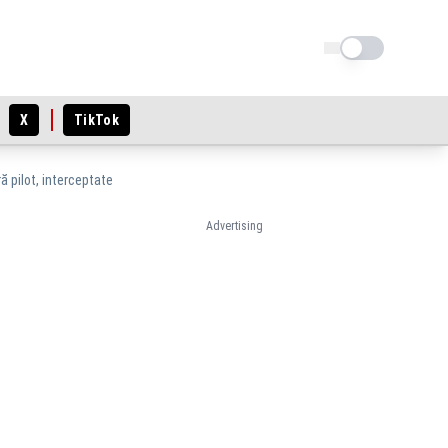
Schimba tema
X
TikTok
ă pilot, interceptate
Advertising