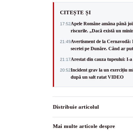
CITEȘTE ȘI
Apele Române amâna până joi d
17:52
riscurile. „Dacă există un mini
Avertisment de la Cernavodă: R
21:49
secetei pe Dunăre. Când ar put
Arestat din cauza tupeului: I-a
21:17
Incident grav la un exercițiu 
20:52
după un salt ratat VIDEO
Distribuie articolul
Mai multe articole despre