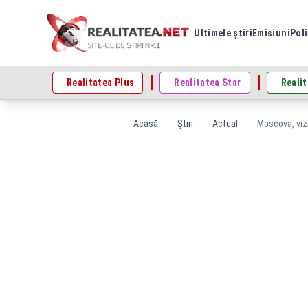
Ultimele știri
Emisiuni
Poli
Realitatea Plus
Realitatea Star
Realit
Acasă
Știri
Actual
Moscova, viza