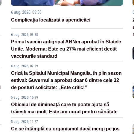
6 aug. 2026, 08:50
Complicația localizată a apendicitei
6 aug. 2026, 08:38
Primul vaccin antigripal ARNm aprobat în Statele
Unite. Moderna: Este cu 27% mai eficient decât
vaccinurile standard
6 aug. 2026, 07:39
Criză la Spitalul Municipal Mangalia, în plin sezon
estival: Guvernul a aprobat doar 6 dintre cele 32
l
de posturi solicitate: „Este critic!”
5 aug. 2026, 16:39
Obiceiul de dimineață care te poate ajuta să
trăiești mai mult. Este aur curat pentru sănătate
5 aug. 2026, 11:27
Ce se întâmplă cu organismul dacă mergi pe jos