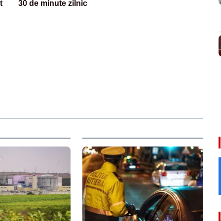
t
30 de minute zilnic