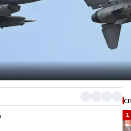
CE
1
5