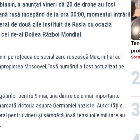
ianin, a anunțat vineri că 20 de drone au fost
nă rusă începând de la ora 00:00, momentul intrării
teral de două zile instituit de Rusia cu ocazia
 cel de-al Doilea Război Mondial.
Ten
prot
nin pe rețeaua de socializare rusească Max, inițial au
Socia
dem
 apropierea Moscovei, însă numărul a fost actualizat pe
în 
gătirilor pentru 9 mai, una dintre cele mai importante
marcată victoria asupra Germaniei naziste. Autoritățile
ral pentru vineri și sâmbătă, însă tensiunile militare au
.