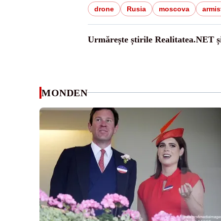
drone
Rusia
moscova
armist
Urmărește știrile Realitatea.NET ș
MONDEN