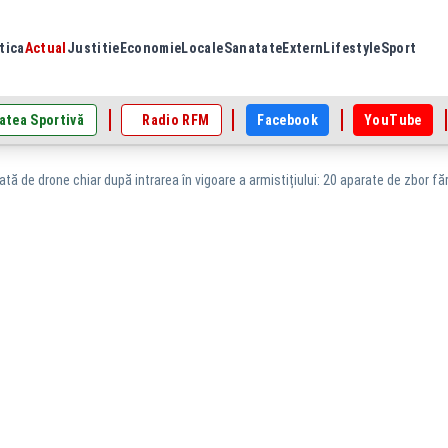
tica
Actual
Justitie
Economie
Locale
Sanatate
Extern
Lifestyle
Sport
atea Sportivă
Radio RFM
Facebook
YouTube
tă de drone chiar după intrarea în vigoare a armistițiului: 20 aparate de zbor făr