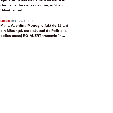
4
Germania din cauza căldurii, în 2026.
Bilanț record
5
Locale
-
30 iul. 2026, 11:44
Maria Valentina Mogoș, o fată de 13 ani
din Mărunței, este căutată de Poliție: al
doilea mesaj RO-ALERT transmis în
județul Olt