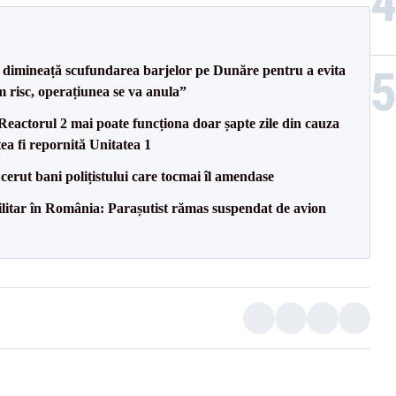
imineață scufundarea barjelor pe Dunăre pentru a evita
m risc, operațiunea se va anula”
eactorul 2 mai poate funcționa doar șapte zile din cauza
ea fi repornită Unitatea 1
 cerut bani polițistului care tocmai îl amendase
militar în România: Parașutist rămas suspendat de avion