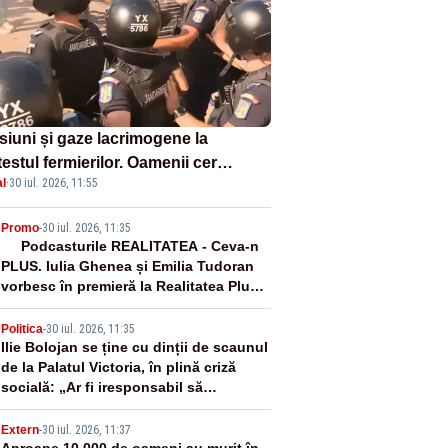
siuni și gaze lacrimogene la
estul fermierilor. Oamenii cer
l
·
30 iul. 2026, 11:55
isia șefului ANSVSA și s-au mutat
Piața Victoria– LIVE TEXT
2
Promo
-
30 iul. 2026, 11:35
Podcasturile REALITATEA - Ceva-n
PLUS. Iulia Ghenea și Emilia Tudoran
vorbesc în premieră la Realitatea Plus -
VIDEO
3
Politica
-
30 iul. 2026, 11:35
Ilie Bolojan se ține cu dinții de scaunul
de la Palatul Victoria, în plină criză
socială: „Ar fi iresponsabil să
demisionez!”
Extern
-
30 iul. 2026, 11:37
Aproape 10.000 de oameni au murit în