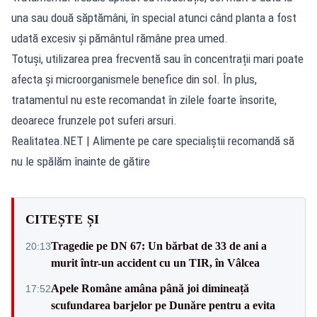
una sau două săptămâni, în special atunci când planta a fost
udată excesiv și pământul rămâne prea umed.
Totuși, utilizarea prea frecventă sau în concentrații mari poate
afecta și microorganismele benefice din sol. În plus,
tratamentul nu este recomandat în zilele foarte însorite,
deoarece frunzele pot suferi arsuri.
Realitatea.NET
| Alimente pe care specialiștii recomandă să
nu le spălăm înainte de gătire
CITEȘTE ȘI
Tragedie pe DN 67: Un bărbat de 33 de ani a
20:13
murit într-un accident cu un TIR, în Vâlcea
Apele Române amâna până joi dimineață
17:52
scufundarea barjelor pe Dunăre pentru a evita