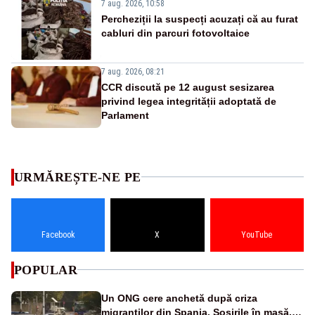
7 aug. 2026, 10:58
Percheziții la suspecți acuzați că au furat
cabluri din parcuri fotovoltaice
7 aug. 2026, 08:21
CCR discută pe 12 august sesizarea
privind legea integrității adoptată de
Parlament
URMĂREȘTE-NE PE
Facebook
X
YouTube
POPULAR
Un ONG cere anchetă după criza
migranților din Spania. Sosirile în masă,