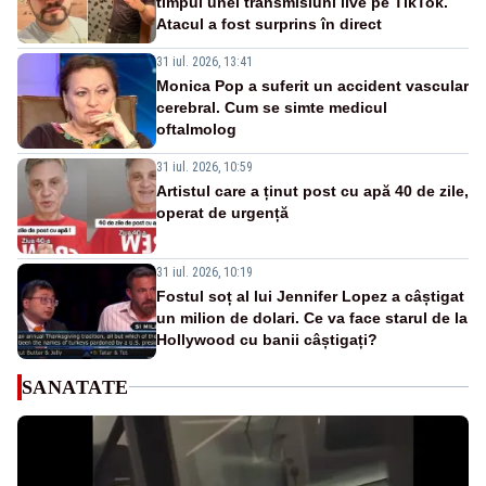
timpul unei transmisiuni live pe TikTok.
Atacul a fost surprins în direct
31 iul. 2026, 13:41
Monica Pop a suferit un accident vascular
cerebral. Cum se simte medicul
oftalmolog
31 iul. 2026, 10:59
Artistul care a ținut post cu apă 40 de zile,
operat de urgență
31 iul. 2026, 10:19
Fostul soț al lui Jennifer Lopez a câștigat
un milion de dolari. Ce va face starul de la
Hollywood cu banii câștigați?
SANATATE