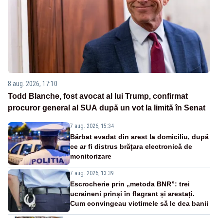
8 aug. 2026, 17:10
Todd Blanche, fost avocat al lui Trump, confirmat
procuror general al SUA după un vot la limită în Senat
7 aug. 2026, 15:34
Bărbat evadat din arest la domiciliu, după
ce ar fi distrus brățara electronică de
monitorizare
7 aug. 2026, 13:39
Escrocherie prin „metoda BNR”: trei
ucraineni prinși în flagrant și arestați.
Cum convingeau victimele să le dea banii