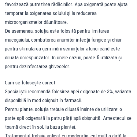
favorizează putrezirea rădăcinilor. Apa oxigenată poate ajuta
temporar la oxigenarea solului și la reducerea
microorganismelor dăunătoare.
De asemenea, soluția este folosită pentru limitarea
mucegaiului, combaterea anumitor infecții fungice și chiar
pentru stimularea germinării semințelor atunci când este
diluată corespunzător. În unele cazuri, poate fi utilizată și
pentru dezinfectarea ghivecelor.
Cum se folosește corect
Specialiștii recomandă folosirea apei oxigenate de 3%, varianta
disponibilă în mod obișnuit în farmacii.
Pentru plante, soluția trebuie diluată înainte de utilizare: o
parte apă oxigenată la patru părți apă obișnuită. Amestecul se
toarnă direct în sol, la baza plantei.
Tratamentul trebuie aplicat cu moderație, cel mult o dată la