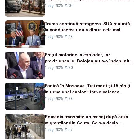
imposibile fără ”acordul autorităților”
1 aug. 2026, 21:05
marocane
Trump continuă retragerea. SUA renunță
la conducerea unuia dintre cele mai
importante programe militare pentru
1 aug. 2026, 21:18
Ucraina
Prețul motorinei a explodat, iar
previziunea lui Bolojan nu s-a îndeplinit.
Ce spunea premierul demis în urmă cu
1 aug. 2026, 21:30
doar o lună
Panică în Moscova. Trei morți și 15 răniți
în urma unei explozii într-o cafenea
1 aug. 2026, 21:38
România transmite un mesaj după criza
migranților din Ceuta. Ce s-a decis
împreună cu statele UE
1 aug. 2026, 21:57