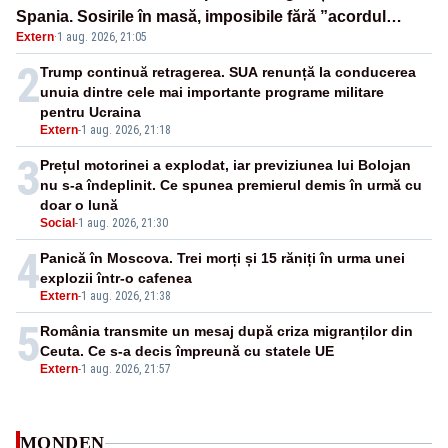
Spania. Sosirile în masă, imposibile fără ”acordul
Extern
·
1 aug. 2026, 21:05
autorităților” marocane
2
Trump continuă retragerea. SUA renunță la conducerea
unuia dintre cele mai importante programe militare
pentru Ucraina
Extern
-
1 aug. 2026, 21:18
3
Prețul motorinei a explodat, iar previziunea lui Bolojan
nu s-a îndeplinit. Ce spunea premierul demis în urmă cu
doar o lună
Social
-
1 aug. 2026, 21:30
4
Panică în Moscova. Trei morți și 15 răniți în urma unei
explozii într-o cafenea
Extern
-
1 aug. 2026, 21:38
5
România transmite un mesaj după criza migranților din
Ceuta. Ce s-a decis împreună cu statele UE
Extern
-
1 aug. 2026, 21:57
MONDEN