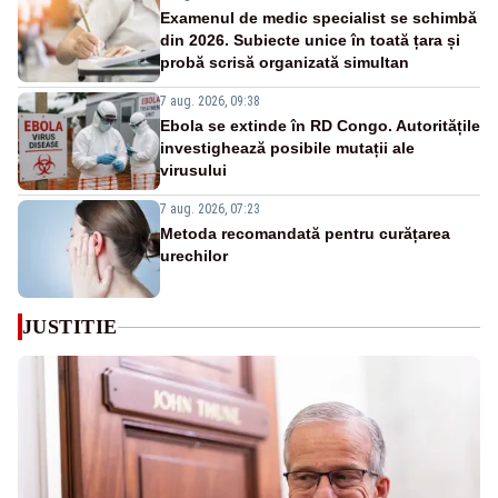
Examenul de medic specialist se schimbă
din 2026. Subiecte unice în toată țara și
probă scrisă organizată simultan
7 aug. 2026, 09:38
Ebola se extinde în RD Congo. Autoritățile
investighează posibile mutații ale
virusului
7 aug. 2026, 07:23
Metoda recomandată pentru curățarea
urechilor
JUSTITIE