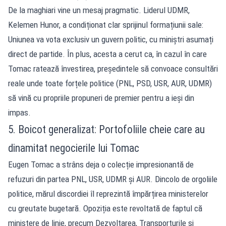
De la maghiari vine un mesaj pragmatic. Liderul UDMR,
Kelemen Hunor, a condiționat clar sprijinul formațiunii sale:
Uniunea va vota exclusiv un guvern politic, cu miniștri asumați
direct de partide. În plus, acesta a cerut ca, în cazul în care
Tomac ratează învestirea, președintele să convoace consultări
reale unde toate forțele politice (PNL, PSD, USR, AUR, UDMR)
să vină cu propriile propuneri de premier pentru a ieși din
impas.
5. Boicot generalizat: Portofoliile cheie care au
dinamitat negocierile lui Tomac
Eugen Tomac a strâns deja o colecție impresionantă de
refuzuri din partea PNL, USR, UDMR și AUR. Dincolo de orgoliile
politice, mărul discordiei îl reprezintă împărțirea ministerelor
cu greutate bugetară. Opoziția este revoltată de faptul că
ministere de linie, precum Dezvoltarea, Transporturile și