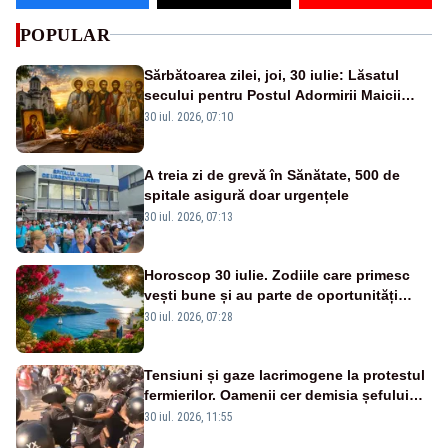
POPULAR
Sărbătoarea zilei, joi, 30 iulie: Lăsatul
secului pentru Postul Adormirii Maicii
Domnului și Sfântul Valentin
30 iul. 2026, 07:10
A treia zi de grevă în Sănătate, 500 de
spitale asigură doar urgențele
30 iul. 2026, 07:13
Horoscop 30 iulie. Zodiile care primesc
vești bune și au parte de oportunități
neașteptate
30 iul. 2026, 07:28
Tensiuni și gaze lacrimogene la protestul
fermierilor. Oamenii cer demisia șefului
ANSVSA și s-au mutat în Piața Victoria–
30 iul. 2026, 11:55
LIVE TEXT