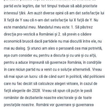
partid este legitim, dar tot timpul trebuie să aibă prioritate
interesul ţării. Am auzit diverse opinii că am dat satisfacţie lui
X faţă de Y sau că n-am dat satisfacţie lui X faţă de Y. Nu
este mandatul meu. Mandatul meu este: 1. Să păstrez
direcţia pro-vestică a României şi 2. să previn o cădere
economică bruscă dacă partidele nu mai discută între ele, nu
mai au dialog. Şi atunci am ales o persoană cea mai potrivită,
aşa cum consider eu, pentru a discuta şi cu unii şi cu alţii,
pentru a aduce împreună să guverneze România, în condiţiile
în care niciun partid nu a venit cu o soluţie alternativă. Vreau
să mai spun un lucru: că de când sunt în politică, văd politicieni
care nu fac decât să calculeze alegeri viitoare, în cazul de
faţă alegerile din 2028. Vreau să spun că puţin le pasă
românilor de dezbaterile noastre electorale şi de toate
prestaţiile noastre. Românii vor guvernare şi guvernarea