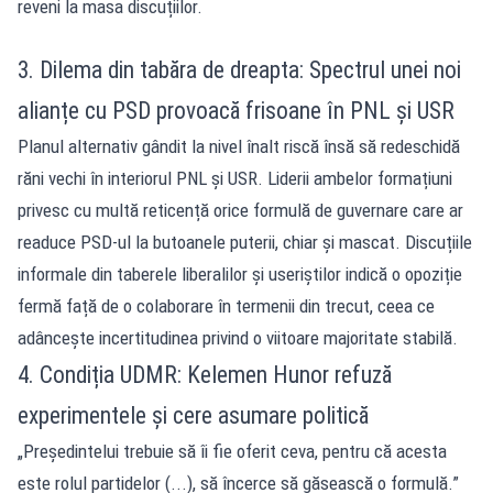
reveni la masa discuțiilor.
3. Dilema din tabăra de dreapta: Spectrul unei noi
alianțe cu PSD provoacă frisoane în PNL și USR
Planul alternativ gândit la nivel înalt riscă însă să redeschidă
răni vechi în interiorul PNL și USR. Liderii ambelor formațiuni
privesc cu multă reticență orice formulă de guvernare care ar
readuce PSD-ul la butoanele puterii, chiar și mascat. Discuțiile
informale din taberele liberalilor și useriștilor indică o opoziție
fermă față de o colaborare în termenii din trecut, ceea ce
adâncește incertitudinea privind o viitoare majoritate stabilă.
4. Condiția UDMR: Kelemen Hunor refuză
experimentele și cere asumare politică
„Președintelui trebuie să îi fie oferit ceva, pentru că acesta
este rolul partidelor (...), să încerce să găsească o formulă.”