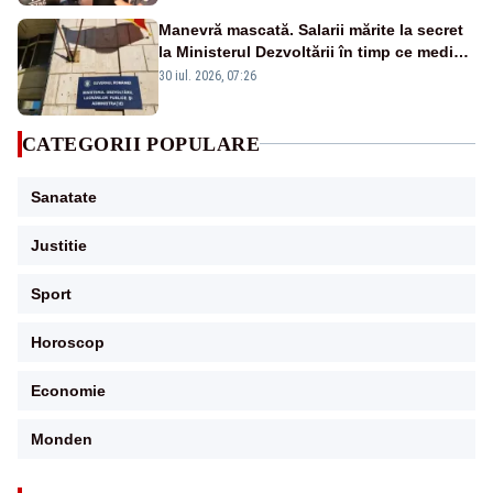
Manevră mascată. Salarii mărite la secret
la Ministerul Dezvoltării în timp ce medicii
ies în stradă
30 iul. 2026, 07:26
CATEGORII POPULARE
Sanatate
Justitie
Sport
Horoscop
Economie
Monden