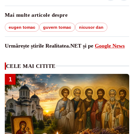
Mai multe articole despre
eugen tomac
guvern tomac
nicusor dan
Urmărește știrile Realitatea.NET și pe
Google News
CELE MAI CITITE
1