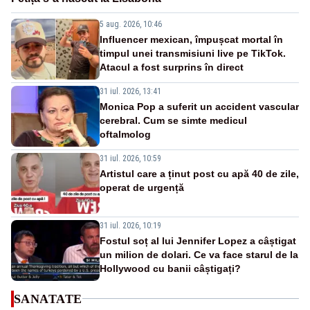
5 aug. 2026, 10:46
Influencer mexican, împușcat mortal în
timpul unei transmisiuni live pe TikTok.
Atacul a fost surprins în direct
31 iul. 2026, 13:41
Monica Pop a suferit un accident vascular
cerebral. Cum se simte medicul
oftalmolog
31 iul. 2026, 10:59
Artistul care a ținut post cu apă 40 de zile,
operat de urgență
31 iul. 2026, 10:19
Fostul soț al lui Jennifer Lopez a câștigat
un milion de dolari. Ce va face starul de la
Hollywood cu banii câștigați?
SANATATE