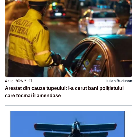
4 aug. 2026, 21:17
Iulian Budusan
Arestat din cauza tupeului: I-a cerut bani polițistului
care tocmai îl amendase