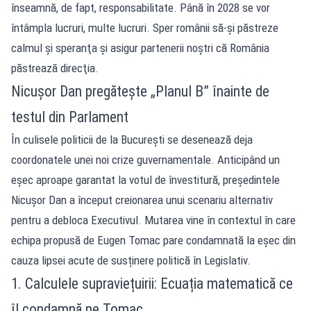
înseamnă, de fapt, responsabilitate. Până în 2028 se vor
întâmpla lucruri, multe lucruri. Sper românii să-şi păstreze
calmul şi speranţa şi asigur partenerii noştri că România
păstrează direcţia.
Nicușor Dan pregătește „Planul B” înainte de
testul din Parlament
În culisele politicii de la București se desenează deja
coordonatele unei noi crize guvernamentale. Anticipând un
eșec aproape garantat la votul de învestitură, președintele
Nicușor Dan a început creionarea unui scenariu alternativ
pentru a debloca Executivul. Mutarea vine în contextul în care
echipa propusă de Eugen Tomac pare condamnată la eșec din
cauza lipsei acute de susținere politică în Legislativ.
1. Calculele supraviețuirii: Ecuația matematică ce
îl condamnă pe Tomac