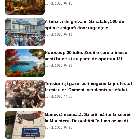
Domnului și Sfântul Valentin
30 iul. 2026, 07:10
A treia zi de grevă în Sănătate, 500 de
spitale asigură doar urgențele
30 iul. 2026, 07:13
Horoscop 30 iulie. Zodiile care primesc
vești bune și au parte de oportunități
neașteptate
30 iul. 2026, 07:28
Tensiuni și gaze lacrimogene la protestul
fermierilor. Oamenii cer demisia șefului
ANSVSA și s-au mutat în Piața Victoria–
30 iul. 2026, 11:55
LIVE TEXT
Manevră mascată. Salarii mărite la secret
la Ministerul Dezvoltării în timp ce medicii
ies în stradă
30 iul. 2026, 07:26