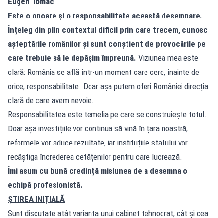
Eugen Tomac
Este o onoare și o responsabilitate această desemnare.
Înțeleg din plin contextul dificil prin care trecem, cunosc
așteptările românilor și sunt conștient de provocările pe
care trebuie să le depășim împreună.
Viziunea mea este
clară: România se află într-un moment care cere, înainte de
orice, responsabilitate. Doar așa putem oferi României direcția
clară de care avem nevoie.
Responsabilitatea este temelia pe care se construiește totul.
Doar așa investițiile vor continua să vină în țara noastră,
reformele vor aduce rezultate, iar instituțiile statului vor
recâștiga încrederea cetățenilor pentru care lucrează.
Îmi asum cu bună credință misiunea de a desemna o
echipă profesionistă.
ȘTIREA INIȚIALĂ
Sunt discutate atât varianta unui cabinet tehnocrat, cât și cea