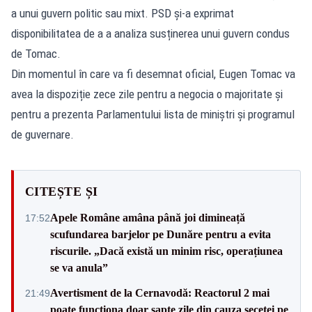
a unui guvern politic sau mixt. PSD și-a exprimat
disponibilitatea de a a analiza susținerea unui guvern condus
de Tomac.
Din momentul în care va fi desemnat oficial, Eugen Tomac va
avea la dispoziție zece zile pentru a negocia o majoritate și
pentru a prezenta Parlamentului lista de miniștri și programul
de guvernare.
CITEȘTE ȘI
Apele Române amâna până joi dimineață
17:52
scufundarea barjelor pe Dunăre pentru a evita
riscurile. „Dacă există un minim risc, operațiunea
se va anula”
Avertisment de la Cernavodă: Reactorul 2 mai
21:49
poate funcționa doar șapte zile din cauza secetei pe