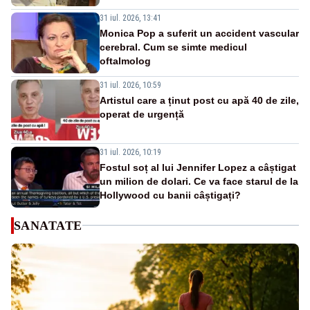
31 iul. 2026, 13:41
Monica Pop a suferit un accident vascular
cerebral. Cum se simte medicul
oftalmolog
31 iul. 2026, 10:59
Artistul care a ținut post cu apă 40 de zile,
operat de urgență
31 iul. 2026, 10:19
Fostul soț al lui Jennifer Lopez a câștigat
un milion de dolari. Ce va face starul de la
Hollywood cu banii câștigați?
SANATATE