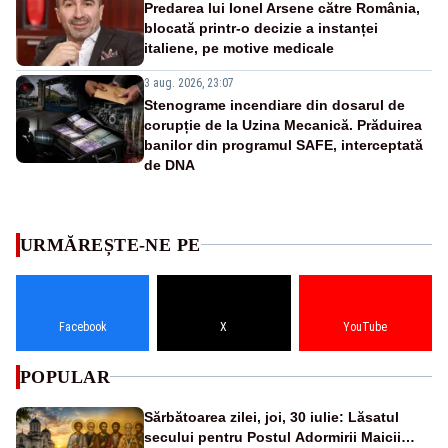
Predarea lui Ionel Arsene către România,
blocată printr-o decizie a instanței
italiene, pe motive medicale
3 aug. 2026, 23:07
Stenograme incendiare din dosarul de
corupție de la Uzina Mecanică. Prăduirea
banilor din programul SAFE, interceptată
de DNA
URMĂREȘTE-NE PE
Facebook
X
YouTube
POPULAR
Sărbătoarea zilei, joi, 30 iulie: Lăsatul
secului pentru Postul Adormirii Maicii