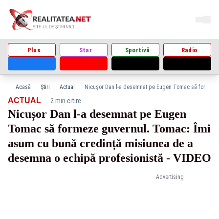
Plus
Star
Sportivă
Radio
Acasă
Știri
Actual
Nicușor Dan l-a desemnat pe Eugen Tomac să formeze guvernul. Tomac: Îmi asum cu bună credință misiunea de a desemna o echipă profesionistă - VIDEO
·
ACTUAL
2 min citire
Nicușor Dan l-a desemnat pe Eugen
Tomac să formeze guvernul. Tomac: Îmi
asum cu bună credință misiunea de a
desemna o echipă profesionistă - VIDEO
Advertising