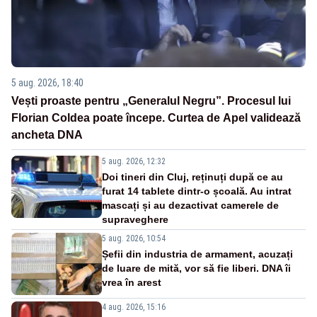
5 aug. 2026, 18:40
Vești proaste pentru „Generalul Negru”. Procesul lui
Florian Coldea poate începe. Curtea de Apel validează
ancheta DNA
5 aug. 2026, 12:32
Doi tineri din Cluj, reținuți după ce au
furat 14 tablete dintr-o școală. Au intrat
mascați și au dezactivat camerele de
supraveghere
5 aug. 2026, 10:54
Șefii din industria de armament, acuzați
de luare de mită, vor să fie liberi. DNA îi
vrea în arest
4 aug. 2026, 15:16