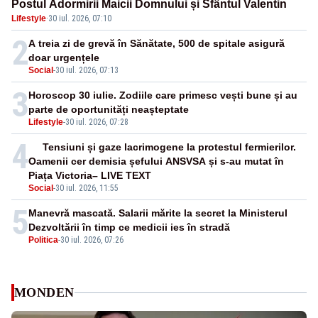
Postul Adormirii Maicii Domnului și Sfântul Valentin
Lifestyle
·
30 iul. 2026, 07:10
2
A treia zi de grevă în Sănătate, 500 de spitale asigură
doar urgențele
Social
-
30 iul. 2026, 07:13
3
Horoscop 30 iulie. Zodiile care primesc vești bune și au
parte de oportunități neașteptate
Lifestyle
-
30 iul. 2026, 07:28
4
Tensiuni și gaze lacrimogene la protestul fermierilor.
Oamenii cer demisia șefului ANSVSA și s-au mutat în
Piața Victoria– LIVE TEXT
Social
-
30 iul. 2026, 11:55
5
Manevră mascată. Salarii mărite la secret la Ministerul
Dezvoltării în timp ce medicii ies în stradă
Politica
-
30 iul. 2026, 07:26
MONDEN