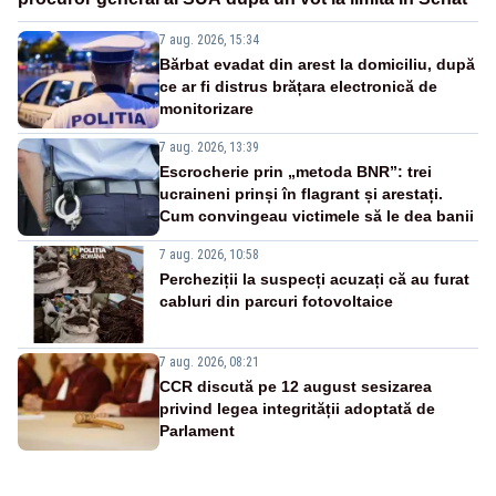
7 aug. 2026, 15:34
Bărbat evadat din arest la domiciliu, după
ce ar fi distrus brățara electronică de
monitorizare
7 aug. 2026, 13:39
Escrocherie prin „metoda BNR”: trei
ucraineni prinși în flagrant și arestați.
Cum convingeau victimele să le dea banii
7 aug. 2026, 10:58
Percheziții la suspecți acuzați că au furat
cabluri din parcuri fotovoltaice
7 aug. 2026, 08:21
CCR discută pe 12 august sesizarea
privind legea integrității adoptată de
Parlament