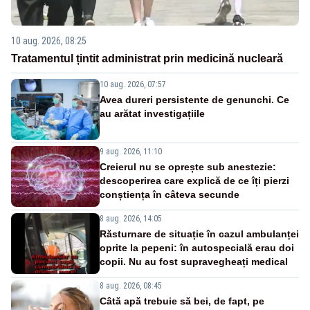
10 aug. 2026, 08:25
Tratamentul țintit administrat prin medicină nucleară
10 aug. 2026, 07:57
Avea dureri persistente de genunchi. Ce
au arătat investigațiile
9 aug. 2026, 11:10
Creierul nu se oprește sub anestezie:
descoperirea care explică de ce îți pierzi
conștiența în câteva secunde
8 aug. 2026, 14:05
Răsturnare de situație în cazul ambulanței
oprite la pepeni: în autospecială erau doi
copii. Nu au fost supravegheați medical
8 aug. 2026, 08:45
Câtă apă trebuie să bei, de fapt, pe