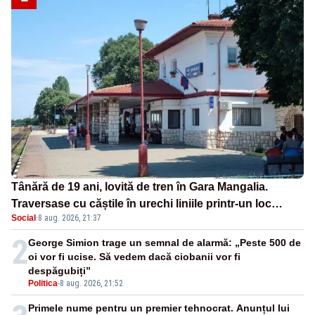
Tânără de 19 ani, lovită de tren în Gara Mangalia.
Traversase cu căștile în urechi liniile printr-un loc
Social
·
8 aug. 2026, 21:37
nepermis
2
George Simion trage un semnal de alarmă: „Peste 500 de
oi vor fi ucise. Să vedem dacă ciobanii vor fi
despăgubiți”
Politica
-
8 aug. 2026, 21:52
Primele nume pentru un premier tehnocrat. Anunțul lui