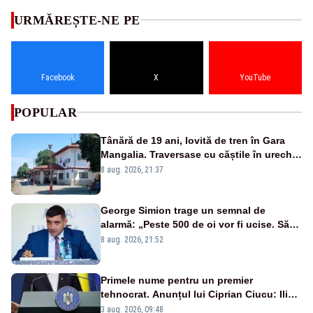
URMĂREȘTE-NE PE
Facebook
X
YouTube
POPULAR
Tânără de 19 ani, lovită de tren în Gara
Mangalia. Traversase cu căștile în urechi
liniile printr-un loc nepermis
8 aug. 2026, 21:37
George Simion trage un semnal de
alarmă: „Peste 500 de oi vor fi ucise. Să
vedem dacă ciobanii vor fi despăgubiți”
8 aug. 2026, 21:52
Primele nume pentru un premier
tehnocrat. Anunțul lui Ciprian Ciucu: Ilie
Bolojan, scos din joc
3 aug. 2026, 09:48