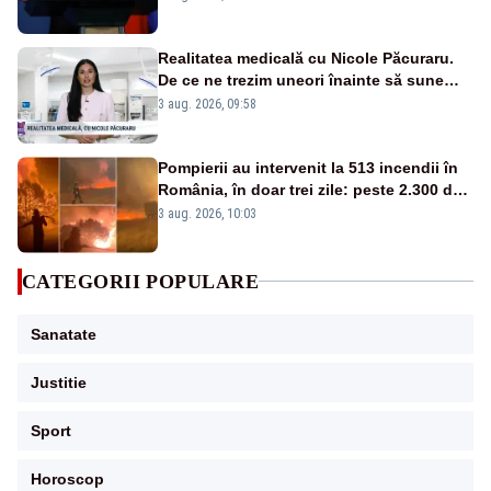
Realitatea medicală cu Nicole Păcuraru.
De ce ne trezim uneori înainte să sune
alarma?
3 aug. 2026, 09:58
Pompierii au intervenit la 513 incendii în
România, în doar trei zile: peste 2.300 de
hectare de teren au fost afectate
3 aug. 2026, 10:03
CATEGORII POPULARE
Sanatate
Justitie
Sport
Horoscop