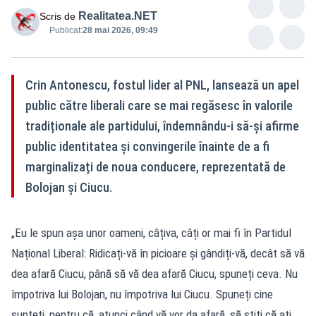
Realitatea.NET
Scris de
Publicat:
28 mai 2026, 09:49
Crin Antonescu, fostul lider al PNL, lansează un apel
public către liberali care se mai regăsesc în valorile
tradiționale ale partidului, îndemnându-i să-și afirme
public identitatea și convingerile înainte de a fi
marginalizați de noua conducere, reprezentată de
Bolojan și Ciucu.
„Eu le spun așa unor oameni, câțiva, câți or mai fi în Partidul
Național Liberal: Ridicați-vă în picioare și gândiți-vă, decât să vă
dea afară Ciucu, până să vă dea afară Ciucu, spuneți ceva. Nu
împotriva lui Bolojan, nu împotriva lui Ciucu. Spuneți cine
sunteți, pentru că, atunci când vă vor da afară, să știți că ați