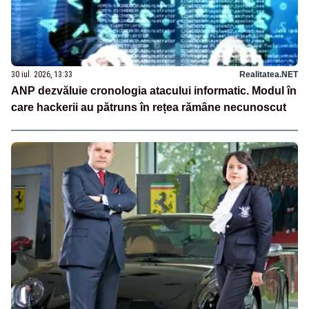
30 iul. 2026, 13:33
Realitatea.NET
ANP dezvăluie cronologia atacului informatic. Modul în
care hackerii au pătruns în rețea rămâne necunoscut