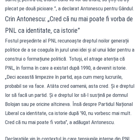
plecat pe două picioare.”, a declarat Antonescu pentru Gândul.
Crin Antonescu: „Cred că nu mai poate fi vorba de
PNL ca identitate, ca istorie”
Fostul președinte al PNL recunoaște dreptul noilor generații
politice de a se coagula în jurul unei idei și al unui lider pentru a
construi o formațiune politică. Totuși, el atrage atenția că
PNL, în forma în care a existat după 1990, a devenit istorie.
„Deci această limpezire în partid, așa cum merg lucrurile,
probabil se va face. Atâta cred oamenii, asta cred. Și e dreptul
lor să facă un partid. Și e dreptul lor să-l susțină pe domnul
Bolojan sau pe oricine altcineva. Însă despre Partidul Național
Liberal ca identitate, ca istorie după ’90, nu vorbesc mai mult.
Cred că nu mai poate fi vorba”, a adăugat Antonescu.
Declarațiile vin în contextul în care tensiunile interne din PNL