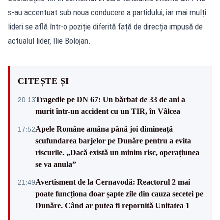
s-au accentuat sub noua conducere a partidului, iar mai mulți
lideri se află într-o poziție diferită față de direcția impusă de
actualul lider, Ilie Bolojan.
CITEȘTE ȘI
Tragedie pe DN 67: Un bărbat de 33 de ani a
20:13
murit într-un accident cu un TIR, în Vâlcea
Apele Române amâna până joi dimineață
17:52
scufundarea barjelor pe Dunăre pentru a evita
riscurile. „Dacă există un minim risc, operațiunea
se va anula”
Avertisment de la Cernavodă: Reactorul 2 mai
21:49
poate funcționa doar șapte zile din cauza secetei pe
Dunăre. Când ar putea fi repornită Unitatea 1