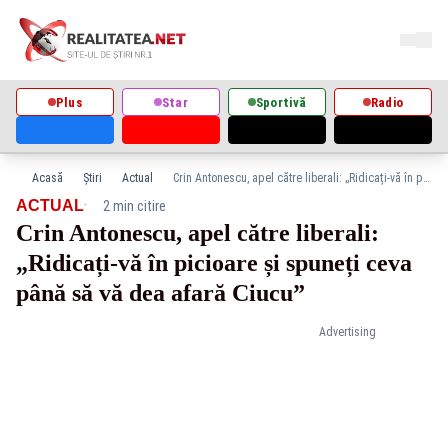
Plus
Star
Sportivă
Radio
Acasă
Știri
Actual
Crin Antonescu, apel către liberali: „Ridicați-vă în picioare și spuneți ceva până să vă dea afară Ciucu”
·
ACTUAL
2 min citire
Crin Antonescu, apel către liberali:
„Ridicați-vă în picioare și spuneți ceva
până să vă dea afară Ciucu”
Advertising