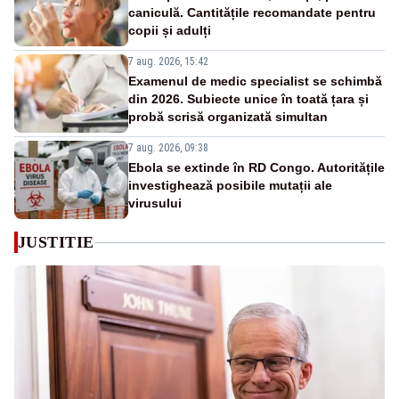
caniculă. Cantitățile recomandate pentru
copii și adulți
7 aug. 2026, 15:42
Examenul de medic specialist se schimbă
din 2026. Subiecte unice în toată țara și
probă scrisă organizată simultan
7 aug. 2026, 09:38
Ebola se extinde în RD Congo. Autoritățile
investighează posibile mutații ale
virusului
JUSTITIE