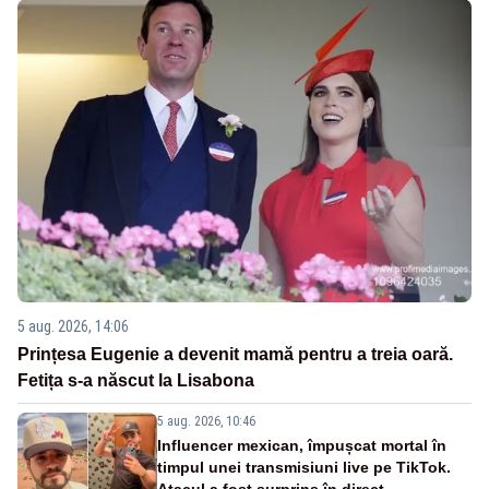
5 aug. 2026, 14:06
Prințesa Eugenie a devenit mamă pentru a treia oară.
Fetița s-a născut la Lisabona
5 aug. 2026, 10:46
Influencer mexican, împușcat mortal în
timpul unei transmisiuni live pe TikTok.
Atacul a fost surprins în direct