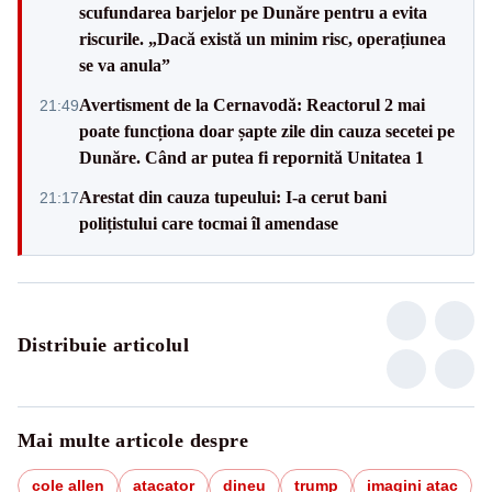
scufundarea barjelor pe Dunăre pentru a evita
riscurile. „Dacă există un minim risc, operațiunea
se va anula”
Avertisment de la Cernavodă: Reactorul 2 mai
21:49
poate funcționa doar șapte zile din cauza secetei pe
Dunăre. Când ar putea fi repornită Unitatea 1
Arestat din cauza tupeului: I-a cerut bani
21:17
polițistului care tocmai îl amendase
Distribuie articolul
Mai multe articole despre
cole allen
atacator
dineu
trump
imagini atac