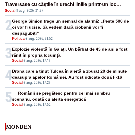
Traversase cu căștile în urechi liniile printr-un loc
Social
·
8 aug. 2026, 21:37
nepermis
2
George Simion trage un semnal de alarmă: „Peste 500 de
oi vor fi ucise. Să vedem dacă ciobanii vor fi
despăgubiți”
Politica
-
8 aug. 2026, 21:52
3
Explozie violentă în Galați. Un bărbat de 43 de ani a fost
rănit în propria locuință
Social
-
2 aug. 2026, 17:19
4
Drona care a ținut Tulcea în alertă a zburat 20 de minute
deasupra apelor României. Au fost ridicate două F-16
Social
-
2 aug. 2026, 17:29
5
Românii se pregătesc pentru cel mai sumbru
scenariu, odată cu alerta energetică
Social
-
2 aug. 2026, 17:52
MONDEN