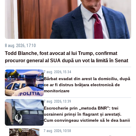
8 aug. 2026, 17:10
Todd Blanche, fost avocat al lui Trump, confirmat
procuror general al SUA după un vot la limită în Senat
7 aug. 2026, 15:34
Bărbat evadat din arest la domiciliu, după
ce ar fi distrus brățara electronică de
monitorizare
7 aug. 2026, 13:39
Escrocherie prin „metoda BNR”: trei
ucraineni prinși în flagrant și arestați.
Cum convingeau victimele să le dea banii
7 aug. 2026, 10:58