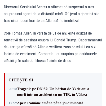
Directorul Serviciului Secret a afirmat că suspectul a tras
asupra unui agent de la distanță mică. Ofițerul a ripostat și a
tras cinci focuri înainte ca Allen să fie imobilizat.
Cole Tomas Allen
, în vârstă de 31 de ani, este acuzat de
tentativă de asasinat asupra lui Donald Trump. Departamentul
de Justiție afirmă că Allen a verificat zona hotelului cu o zi
înainte de eveniment. Camerele l-au surprins pe coridoarele
clădirii și în sala de fitness înainte de dineu.
CITEȘTE ȘI
Tragedie pe DN 67: Un bărbat de 33 de ani a
20:13
murit într-un accident cu un TIR, în Vâlcea
Apele Române amâna până joi dimineață
17:52