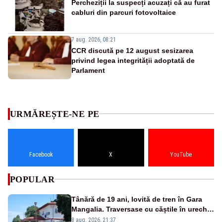
Percheziții la suspecți acuzați că au furat
cabluri din parcuri fotovoltaice
7 aug. 2026, 08:21
CCR discută pe 12 august sesizarea
privind legea integrității adoptată de
Parlament
URMĂREȘTE-NE PE
Facebook
X
YouTube
POPULAR
Tânără de 19 ani, lovită de tren în Gara
Mangalia. Traversase cu căștile în urechi
liniile printr-un loc nepermis
8 aug. 2026, 21:37