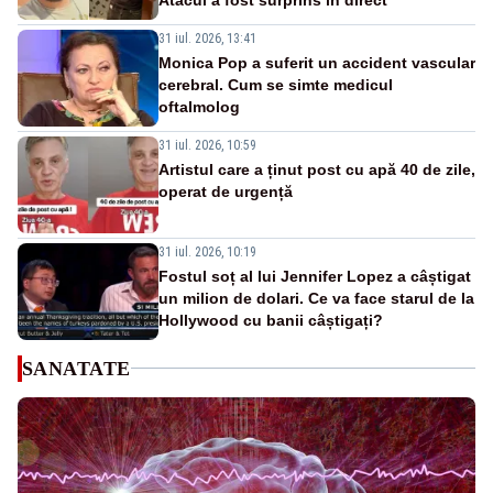
31 iul. 2026, 13:41
Monica Pop a suferit un accident vascular
cerebral. Cum se simte medicul
oftalmolog
31 iul. 2026, 10:59
Artistul care a ținut post cu apă 40 de zile,
operat de urgență
31 iul. 2026, 10:19
Fostul soț al lui Jennifer Lopez a câștigat
un milion de dolari. Ce va face starul de la
Hollywood cu banii câștigați?
SANATATE