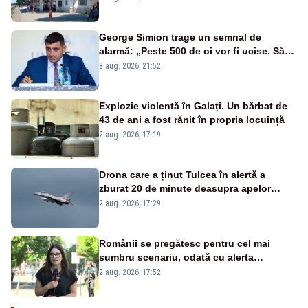
George Simion trage un semnal de
alarmă: „Peste 500 de oi vor fi ucise. Să
vedem dacă ciobanii vor fi despăgubiți”
8 aug. 2026, 21:52
Explozie violentă în Galați. Un bărbat de
43 de ani a fost rănit în propria locuință
2 aug. 2026, 17:19
Drona care a ținut Tulcea în alertă a
zburat 20 de minute deasupra apelor
României. Au fost ridicate două F-16
2 aug. 2026, 17:29
Românii se pregătesc pentru cel mai
sumbru scenariu, odată cu alerta
energetică
2 aug. 2026, 17:52