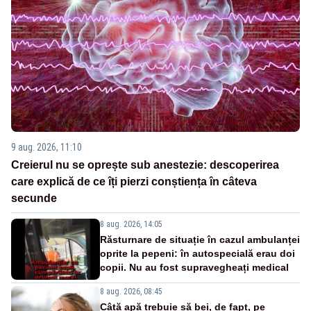
9 aug. 2026, 11:10
Creierul nu se oprește sub anestezie: descoperirea
care explică de ce îți pierzi conștiența în câteva
secunde
8 aug. 2026, 14:05
Răsturnare de situație în cazul ambulanței
oprite la pepeni: în autospecială erau doi
copii. Nu au fost supravegheați medical
8 aug. 2026, 08:45
Câtă apă trebuie să bei, de fapt, pe