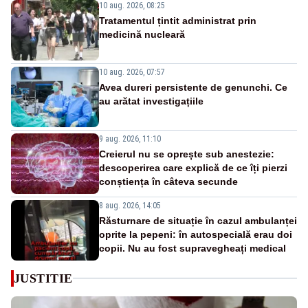
10 aug. 2026, 08:25
Tratamentul țintit administrat prin
medicină nucleară
10 aug. 2026, 07:57
Avea dureri persistente de genunchi. Ce
au arătat investigațiile
9 aug. 2026, 11:10
Creierul nu se oprește sub anestezie:
descoperirea care explică de ce îți pierzi
conștiența în câteva secunde
8 aug. 2026, 14:05
Răsturnare de situație în cazul ambulanței
oprite la pepeni: în autospecială erau doi
copii. Nu au fost supravegheați medical
JUSTITIE