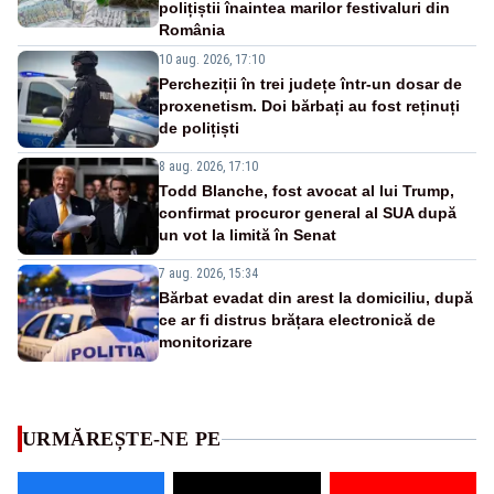
polițiștii înaintea marilor festivaluri din
România
10 aug. 2026, 17:10
Percheziții în trei județe într-un dosar de
proxenetism. Doi bărbați au fost reținuți
de polițiști
8 aug. 2026, 17:10
Todd Blanche, fost avocat al lui Trump,
confirmat procuror general al SUA după
un vot la limită în Senat
7 aug. 2026, 15:34
Bărbat evadat din arest la domiciliu, după
ce ar fi distrus brățara electronică de
monitorizare
URMĂREȘTE-NE PE