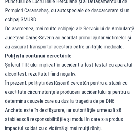
Punctului de Lucru Băile Herculane și ai Detașamentului de
Pompieri Caransebeș, cu autospeciale de descarcerare și un
echipaj SMURD.
De asemenea, mai multe echipaje ale Serviciului de Ambulanță
Județean Caraș-Severin au acordat primul ajutor victimelor și
au asigurat transportul acestora către unitățile medicale.
Polițiștii continuă cercetările
Șoferul TIR-ului implicat în accident a fost testat cu aparatul
alcooltest, rezultatul fiind negativ.
În prezent, polițiștii desfășoară cercetări pentru a stabili cu
exactitate circumstanțele producerii accidentului și pentru a
determina cauzele care au dus la tragedia de pe DN6.
Ancheta este în desfășurare, iar autoritățile urmează să
stabilească responsabilitățile și modul în care s-a produs
impactul soldat cu o victimă și mai mulți răniți.