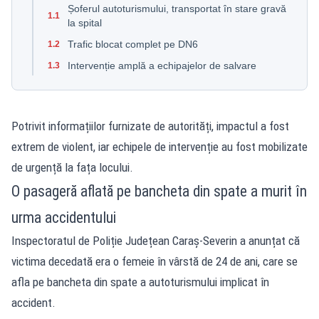
Șoferul autoturismului, transportat în stare gravă
1.1
la spital
Trafic blocat complet pe DN6
1.2
Intervenție amplă a echipajelor de salvare
1.3
Potrivit informațiilor furnizate
de autorități, impactul a fost
extrem de violent, iar echipele de intervenție au fost mobilizate
de urgență la fața locului.
O pasageră aflată pe bancheta din spate a murit în
urma accidentului
Inspectoratul de Poliție Județean Caraș-Severin a anunțat că
victima decedată era o femeie în vârstă de 24 de ani, care se
afla pe bancheta din spate a autoturismului implicat în
accident.