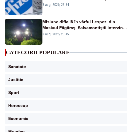
cu Pfizer
3 aug. 2026, 23:34
Misiune dificilă în vârful Lespezi din
Masivul Făgăraş. Salvamontiștii intervin
pentru recuperarea a doi tineri
3 aug. 2026, 23:45
CATEGORII POPULARE
Sanatate
Justitie
Sport
Horoscop
Economie
Monden