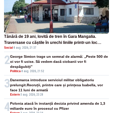
Tânără de 19 ani, lovită de tren în Gara Mangalia.
Traversase cu căștile în urechi liniile printr-un loc
Social
·
8 aug. 2026, 21:37
nepermis
2
George Simion trage un semnal de alarmă: „Peste 500 de
oi vor fi ucise. Să vedem dacă ciobanii vor fi
despăgubiți”
Politica
-
8 aug. 2026, 21:52
3
Danemarca introduce serviciul militar obligatoriu
prelungit.Recruții, printre care și prințesa Isabella, vor
face 11 luni de armată
Extern
-
3 aug. 2026, 23:28
4
Polonia atacă în instanță decizia privind amenda de 1,3
miliarde euro în procesul cu Pfizer