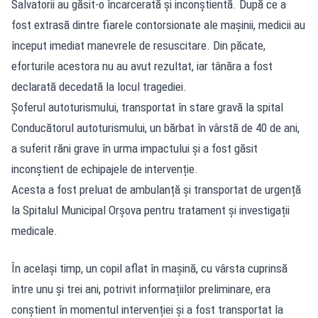
Salvatorii au găsit-o încarcerată și inconștientă. După ce a
fost extrasă dintre fiarele contorsionate ale mașinii, medicii au
început imediat manevrele de resuscitare. Din păcate,
eforturile acestora nu au avut rezultat, iar tânăra a fost
declarată decedată la locul tragediei.
Șoferul autoturismului, transportat în stare gravă la spital
Conducătorul autoturismului, un bărbat în vârstă de 40 de ani,
a suferit răni grave în urma impactului și a fost găsit
inconștient de echipajele de intervenție.
Acesta a fost preluat de ambulanță și transportat de urgență
la Spitalul Municipal Orșova pentru tratament și investigații
medicale.
În același timp, un copil aflat în mașină, cu vârsta cuprinsă
între unu și trei ani, potrivit informațiilor preliminare, era
conștient în momentul intervenției și a fost transportat la