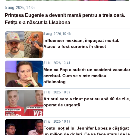
5 aug. 2026, 14:06
Prințesa Eugenie a devenit mamă pentru a treia oară.
Fetița s-a născut la Lisabona
5 aug. 2026, 10:46
Influencer mexican, împușcat mortal.
Atacul a fost surprins în direct
31 iul. 2026, 13:41
Monica Pop a suferit un accident vascular
cerebral. Cum se simte medicul
oftalmolog
31 iul. 2026, 10:59
Artistul care a ținut post cu apă 40 de zile,
operat de urgență
31 iul. 2026, 10:19
Fostul soț al lui Jennifer Lopez a câștigat
un milion de dolari. Ce va face starul de la