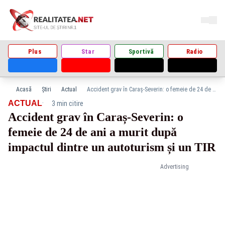
Plus
Star
Sportivă
Radio
Acasă
Știri
Actual
Accident grav în Caraș-Severin: o femeie de 24 de ani a murit după impactul dintre un autoturism și un TIR
·
ACTUAL
3 min citire
Accident grav în Caraș-Severin: o
femeie de 24 de ani a murit după
impactul dintre un autoturism și un TIR
Advertising