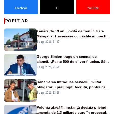
Facebook
X
YouTube
POPULAR
Tânără de 19 ani, lovită de tren în Gara
Mangalia. Traversase cu căștile în urechi
liniile printr-un loc nepermis
8 aug. 2026, 21:37
George Simion trage un semnal de
alarmă: „Peste 500 de oi vor fi ucise. Să
vedem dacă ciobanii vor fi despăgubiți”
8 aug. 2026, 21:52
Danemarca introduce serviciul militar
obligatoriu prelungit.Recruții, printre care
și prințesa Isabella, vor face 11 luni de
3 aug. 2026, 23:28
armată
Polonia atacă în instanță decizia privind
amenda de 1,3 miliarde euro în procesul