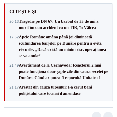
CITEȘTE ȘI
Tragedie pe DN 67: Un bărbat de 33 de ani a
20:13
murit într-un accident cu un TIR, în Vâlcea
Apele Române amâna până joi dimineață
17:52
scufundarea barjelor pe Dunăre pentru a evita
riscurile. „Dacă există un minim risc, operațiunea
se va anula”
Avertisment de la Cernavodă: Reactorul 2 mai
21:49
poate funcționa doar șapte zile din cauza secetei pe
Dunăre. Când ar putea fi repornită Unitatea 1
Arestat din cauza tupeului: I-a cerut bani
21:17
polițistului care tocmai îl amendase