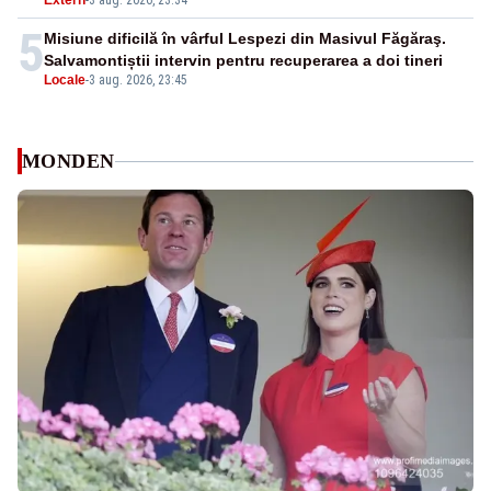
Extern
-
3 aug. 2026, 23:34
5
Misiune dificilă în vârful Lespezi din Masivul Făgăraş.
Salvamontiștii intervin pentru recuperarea a doi tineri
Locale
-
3 aug. 2026, 23:45
MONDEN