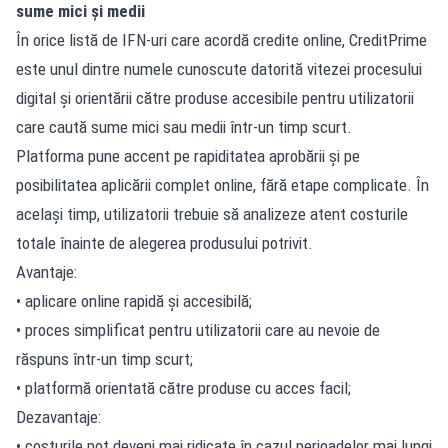
sume mici și medii
În orice listă de IFN-uri care acordă credite online, CreditPrime
este unul dintre numele cunoscute datorită vitezei procesului
digital și orientării către produse accesibile pentru utilizatorii
care caută sume mici sau medii într-un timp scurt.
Platforma pune accent pe rapiditatea aprobării și pe
posibilitatea aplicării complet online, fără etape complicate. În
același timp, utilizatorii trebuie să analizeze atent costurile
totale înainte de alegerea produsului potrivit.
Avantaje:
• aplicare online rapidă și accesibilă;
• proces simplificat pentru utilizatorii care au nevoie de
răspuns într-un timp scurt;
• platformă orientată către produse cu acces facil;
Dezavantaje:
• costurile pot deveni mai ridicate în cazul perioadelor mai lungi