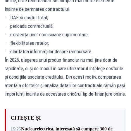
online, este recomandat să compari mai multe elemente
înainte de semnarea contractului:
· DAE și costul total;
· perioada contractuală;
· existența unor comisioane suplimentare;
· flexibilitatea ratelor;
· claritatea informațiilor despre rambursare.
În 2026, alegerea unui produs financiar nu mai ține doar de
rapiditate, ci și de modul în care utilizatorul înțelege costurile
și condițiile asociate creditului. Din acest motiv, compararea
atentă a ofertelor și analiza detaliilor contractuale rămân pași
importanți înainte de accesarea oricărui tip de finanțare online.
CITEȘTE ȘI
Nuclearelectrica, interesată să cumpere 300 de
15:25