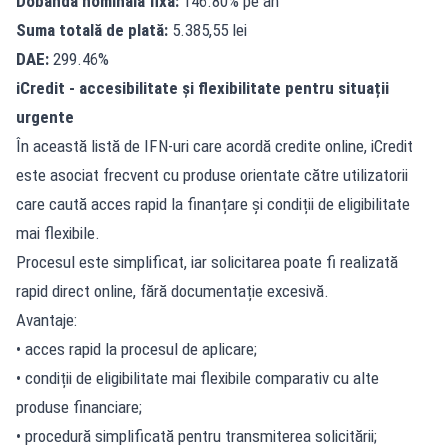
Dobândă nominală fixă:
146.80% pe an
Suma totală de plată:
5.385,55 lei
DAE:
299.46%
iCredit - accesibilitate și flexibilitate pentru situații
urgente
În această listă de IFN-uri care acordă credite online, iCredit
este asociat frecvent cu produse orientate către utilizatorii
care caută acces rapid la finanțare și condiții de eligibilitate
mai flexibile.
Procesul este simplificat, iar solicitarea poate fi realizată
rapid direct online, fără documentație excesivă.
Avantaje:
• acces rapid la procesul de aplicare;
• condiții de eligibilitate mai flexibile comparativ cu alte
produse financiare;
• procedură simplificată pentru transmiterea solicitării;