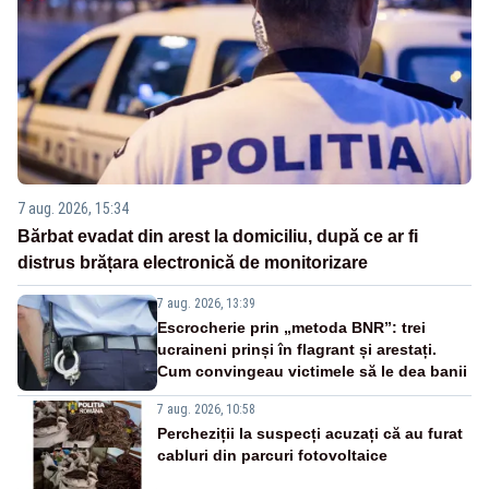
7 aug. 2026, 15:34
Bărbat evadat din arest la domiciliu, după ce ar fi
distrus brățara electronică de monitorizare
7 aug. 2026, 13:39
Escrocherie prin „metoda BNR”: trei
ucraineni prinși în flagrant și arestați.
Cum convingeau victimele să le dea banii
7 aug. 2026, 10:58
Percheziții la suspecți acuzați că au furat
cabluri din parcuri fotovoltaice