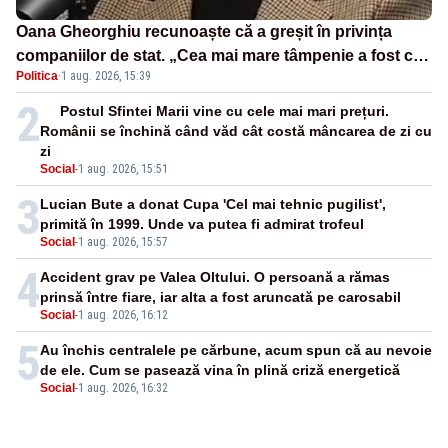
Oana Gheorghiu recunoaște că a greșit în privința
companiilor de stat. „Cea mai mare tâmpenie a fost că
Politica
·
1 aug. 2026, 15:39
eu am crezut că lucrurile sunt deschise”
2
Postul Sfintei Marii vine cu cele mai mari prețuri.
Românii se închină când văd cât costă mâncarea de zi cu
zi
Social
-
1 aug. 2026, 15:51
3
Lucian Bute a donat Cupa 'Cel mai tehnic pugilist',
primită în 1999. Unde va putea fi admirat trofeul
Social
-
1 aug. 2026, 15:57
4
Accident grav pe Valea Oltului. O persoană a rămas
prinsă între fiare, iar alta a fost aruncată pe carosabil
Social
-
1 aug. 2026, 16:12
5
Au închis centralele pe cărbune, acum spun că au nevoie
de ele. Cum se pasează vina în plină criză energetică
Social
-
1 aug. 2026, 16:32