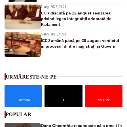
7 aug. 2026, 08:21
CCR discută pe 12 august sesizarea
privind legea integrității adoptată de
Parlament
6 aug. 2026, 16:49
ÎCCJ amână până pe 20 august verdictul
în procesul dintre magistrați și Guvern
URMĂREȘTE-NE PE
Facebook
X
YouTube
POPULAR
Oana Gheorghiu recunoaște că a greșit în