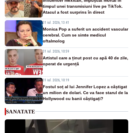
Influencer mexican, împușcat mortal în
timpul unei transmisiuni live pe TikTok.
Atacul a fost surprins în direct
31 iul. 2026, 13:41
Monica Pop a suferit un accident vascular
cerebral. Cum se simte medicul
oftalmolog
31 iul. 2026, 10:59
Artistul care a ținut post cu apă 40 de zile,
operat de urgență
31 iul. 2026, 10:19
Fostul soț al lui Jennifer Lopez a câștigat
un milion de dolari. Ce va face starul de la
Hollywood cu banii câștigați?
SANATATE