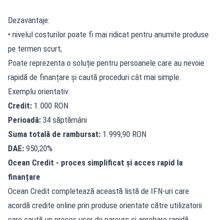
Dezavantaje:
• nivelul costurilor poate fi mai ridicat pentru anumite produse
pe termen scurt;
Poate reprezenta o soluție pentru persoanele care au nevoie
rapidă de finanțare și caută proceduri cât mai simple.
Exemplu orientativ:
Credit:
1.000 RON
Perioadă:
34 săptămâni
Suma totală de rambursat:
1.999,90 RON
DAE:
950,20%
Ocean Credit - proces simplificat și acces rapid la
finanțare
Ocean Credit completează această listă de IFN-uri care
acordă credite online prin produse orientate către utilizatorii
care caută un proces ușor de parcurs și aprobare rapidă.