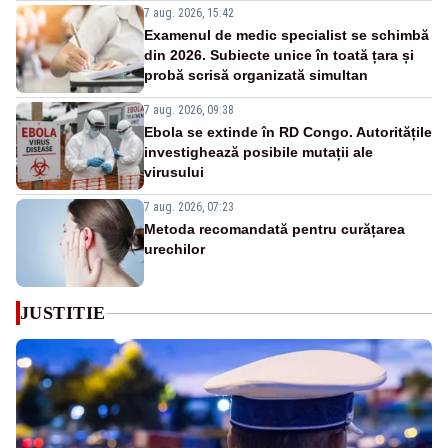
7 aug. 2026, 15:42
Examenul de medic specialist se schimbă
din 2026. Subiecte unice în toată țara și
probă scrisă organizată simultan
7 aug. 2026, 09:38
Ebola se extinde în RD Congo. Autoritățile
investighează posibile mutații ale
virusului
7 aug. 2026, 07:23
Metoda recomandată pentru curățarea
urechilor
JUSTITIE