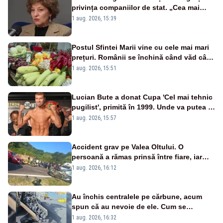
privința companiilor de stat. „Cea mai
mare tâmpenie a fost că eu am crezut că
1 aug. 2026, 15:39
lucrurile sunt deschise”
Postul Sfintei Marii vine cu cele mai mari
prețuri. Românii se închină când văd cât
costă mâncarea de zi cu zi
1 aug. 2026, 15:51
Lucian Bute a donat Cupa 'Cel mai tehnic
pugilist', primită în 1999. Unde va putea fi
admirat trofeul
1 aug. 2026, 15:57
Accident grav pe Valea Oltului. O
persoană a rămas prinsă între fiare, iar
alta a fost aruncată pe carosabil
1 aug. 2026, 16:12
Au închis centralele pe cărbune, acum
spun că au nevoie de ele. Cum se
pasează vina în plină criză energetică
1 aug. 2026, 16:32