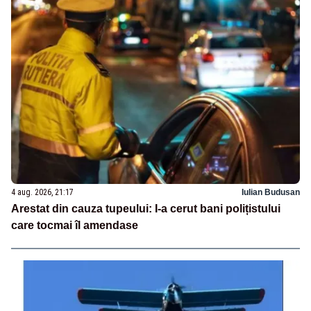
4 aug. 2026, 21:17
Iulian Budusan
Arestat din cauza tupeului: I-a cerut bani polițistului
care tocmai îl amendase