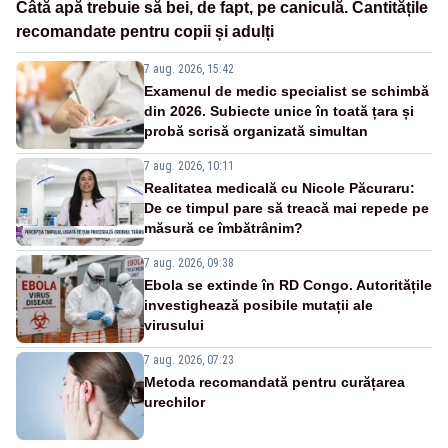
Câtă apă trebuie să bei, de fapt, pe caniculă. Cantitățile
recomandate pentru copii și adulți
7 aug. 2026, 15:42
Examenul de medic specialist se schimbă
din 2026. Subiecte unice în toată țara și
probă scrisă organizată simultan
7 aug. 2026, 10:11
Realitatea medicală cu Nicole Păcuraru:
De ce timpul pare să treacă mai repede pe
măsură ce îmbătrânim?
7 aug. 2026, 09:38
Ebola se extinde în RD Congo. Autoritățile
investighează posibile mutații ale
virusului
7 aug. 2026, 07:23
Metoda recomandată pentru curățarea
urechilor