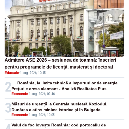
Admitere ASE 2026 – sesiunea de toamnă: înscrieri
pentru programele de licență, masterat și doctorat
Educatie
·
1 aug. 2026, 10:45
2
România, la limita tehnică a importurilor de energie.
Prețurile cresc alarmant - Analiză Realitatea Plus
Economie
-
1 aug. 2026, 09:46
3
Măsuri de urgență la Centrala nucleară Kozlodui.
Dunărea a atins minime istorice și în Bulgaria
Economie
-
1 aug. 2026, 10:05
4
Valul de foc lovește România: cod portocaliu de