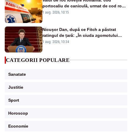
portocaliu de caniculă, urmat de cod roșu
duminică. Temperaturile urcă spre 40°C
1 aug. 2026, 10:15
Nicușor Dan, după ce Fitch a păstrat
ratingul de țară: „În ciuda zgomotului
politic, România funcționează”
1 aug. 2026, 10:34
CATEGORII POPULARE
Sanatate
Justitie
Sport
Horoscop
Economie