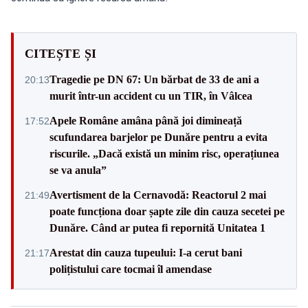
CITEȘTE ȘI
Tragedie pe DN 67: Un bărbat de 33 de ani a
20:13
murit într-un accident cu un TIR, în Vâlcea
Apele Române amâna până joi dimineață
17:52
scufundarea barjelor pe Dunăre pentru a evita
riscurile. „Dacă există un minim risc, operațiunea
se va anula”
Avertisment de la Cernavodă: Reactorul 2 mai
21:49
poate funcționa doar șapte zile din cauza secetei pe
Dunăre. Când ar putea fi repornită Unitatea 1
Arestat din cauza tupeului: I-a cerut bani
21:17
polițistului care tocmai îl amendase