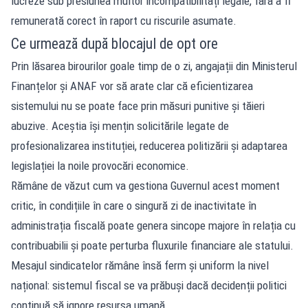
lucreze sub presiunea multor incompatibilități legale, fără a fi
remunerată corect în raport cu riscurile asumate.
Ce urmează după blocajul de opt ore
Prin lăsarea birourilor goale timp de o zi, angajații din Ministerul
Finanțelor și ANAF vor să arate clar că eficientizarea
sistemului nu se poate face prin măsuri punitive și tăieri
abuzive. Aceștia își mențin solicitările legate de
profesionalizarea instituției, reducerea politizării și adaptarea
legislației la noile provocări economice.
Rămâne de văzut cum va gestiona Guvernul acest moment
critic, în condițiile în care o singură zi de inactivitate în
administrația fiscală poate genera sincope majore în relația cu
contribuabilii și poate perturba fluxurile financiare ale statului.
Mesajul sindicatelor rămâne însă ferm și uniform la nivel
național: sistemul fiscal se va prăbuși dacă decidenții politici
continuă să ignore resursa umană.