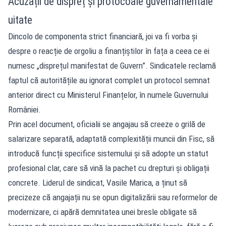
Acuzații de dispreț și protocoale guvernamentale
uitate
Dincolo de componenta strict financiară, joi va fi vorba și
despre o reacție de orgoliu a finanțiștilor în fața a ceea ce ei
numesc „disprețul manifestat de Guvern”. Sindicatele reclamă
faptul că autoritățile au ignorat complet un protocol semnat
anterior direct cu Ministerul Finanțelor, în numele Guvernului
României.
Prin acel document, oficialii se angajau să creeze o grilă de
salarizare separată, adaptată complexității muncii din Fisc, să
introducă funcții specifice sistemului și să adopte un statut
profesional clar, care să vină la pachet cu drepturi și obligații
concrete. Liderul de sindicat, Vasile Marica, a ținut să
precizeze că angajații nu se opun digitalizării sau reformelor de
modernizare, ci apără demnitatea unei bresle obligate să