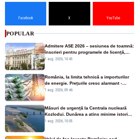
Facebook
X
YouTube
POPULAR
Admitere ASE 2026 – sesiunea de toamnă:
înscrieri pentru programele de licență,
masterat și doctorat
1 aug. 2026, 10:45
România, la limita tehnică a importurilor
de energie. Prețurile cresc alarmant -
Analiză Realitatea Plus
1 aug. 2026, 09:46
Măsuri de urgență la Centrala nucleară
Kozlodui. Dunărea a atins minime istorice
și în Bulgaria
1 aug. 2026, 10:05
Valul de foc lovește România: cod