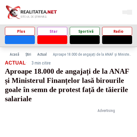
Plus
Star
Sportivă
Radio
Acasă
Știri
Actual
Aproape 18.000 de angajați de la ANAF și Ministerul Finanțelor lasă birourile goale în semn de protest față de tăierile salariale
·
ACTUAL
3 min citire
Aproape 18.000 de angajați de la ANAF
și Ministerul Finanțelor lasă birourile
goale în semn de protest față de tăierile
salariale
Advertising