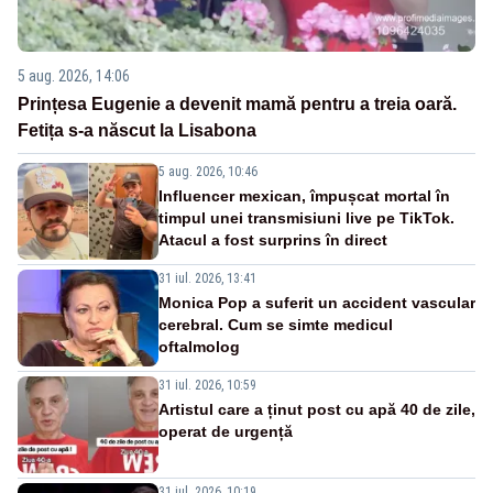
5 aug. 2026, 14:06
Prințesa Eugenie a devenit mamă pentru a treia oară.
Fetița s-a născut la Lisabona
5 aug. 2026, 10:46
Influencer mexican, împușcat mortal în
timpul unei transmisiuni live pe TikTok.
Atacul a fost surprins în direct
31 iul. 2026, 13:41
Monica Pop a suferit un accident vascular
cerebral. Cum se simte medicul
oftalmolog
31 iul. 2026, 10:59
Artistul care a ținut post cu apă 40 de zile,
operat de urgență
31 iul. 2026, 10:19