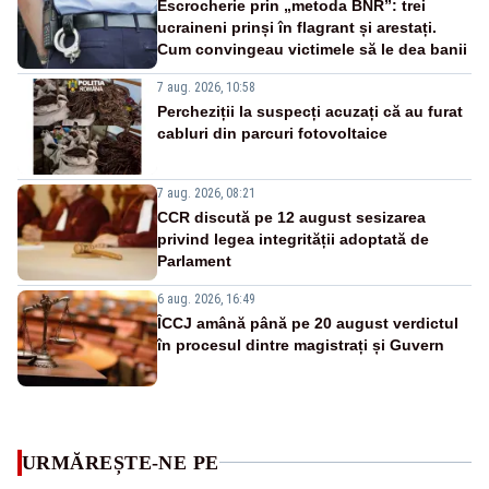
Escrocherie prin „metoda BNR”: trei
ucraineni prinși în flagrant și arestați.
Cum convingeau victimele să le dea banii
7 aug. 2026, 10:58
Percheziții la suspecți acuzați că au furat
cabluri din parcuri fotovoltaice
7 aug. 2026, 08:21
CCR discută pe 12 august sesizarea
privind legea integrității adoptată de
Parlament
6 aug. 2026, 16:49
ÎCCJ amână până pe 20 august verdictul
în procesul dintre magistrați și Guvern
URMĂREȘTE-NE PE