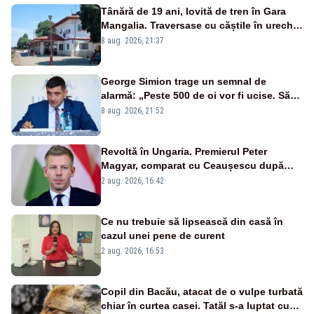
Tânără de 19 ani, lovită de tren în Gara
Mangalia. Traversase cu căștile în urechi
liniile printr-un loc nepermis
8 aug. 2026, 21:37
George Simion trage un semnal de
alarmă: „Peste 500 de oi vor fi ucise. Să
vedem dacă ciobanii vor fi despăgubiți”
8 aug. 2026, 21:52
Revoltă în Ungaria. Premierul Peter
Magyar, comparat cu Ceaușescu după
anunțul referitor la criza energetică
2 aug. 2026, 16:42
Ce nu trebuie să lipsească din casă în
cazul unei pene de curent
2 aug. 2026, 16:53
Copil din Bacău, atacat de o vulpe turbată
chiar în curtea casei. Tatăl s-a luptat cu