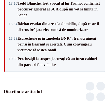
Todd Blanche, fost avocat al lui Trump, confirmat
17:10
procuror general al SUA după un vot la limită în
Senat
Bărbat evadat din arest la domiciliu, după ce ar fi
15:34
distrus brățara electronică de monitorizare
Escrocherie prin „metoda BNR”: trei ucraineni
13:39
prinși în flagrant și arestați. Cum convingeau
victimele să le dea banii
Percheziții la suspecți acuzați că au furat cabluri
10:58
din parcuri fotovoltaice
Distribuie articolul