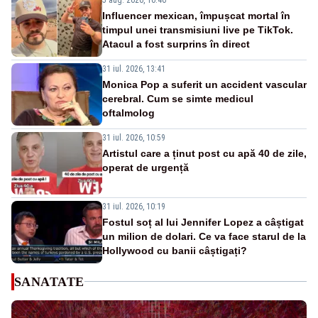
Influencer mexican, împușcat mortal în
timpul unei transmisiuni live pe TikTok.
Atacul a fost surprins în direct
31 iul. 2026, 13:41
Monica Pop a suferit un accident vascular
cerebral. Cum se simte medicul
oftalmolog
31 iul. 2026, 10:59
Artistul care a ținut post cu apă 40 de zile,
operat de urgență
31 iul. 2026, 10:19
Fostul soț al lui Jennifer Lopez a câștigat
un milion de dolari. Ce va face starul de la
Hollywood cu banii câștigați?
SANATATE