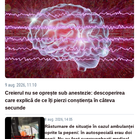
9 aug. 2026, 11:10
Creierul nu se oprește sub anestezie: descoperirea
care explică de ce îți pierzi conștiența în câteva
secunde
8 aug. 2026, 14:05
Răsturnare de situație în cazul ambulanței
oprite la pepeni: în autospecială erau doi
copii. Nu au fost supravegheați medical