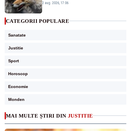
animalul ca să-i salveze viața
2 aug. 2026, 17:06
CATEGORII POPULARE
Sanatate
Justitie
Sport
Horoscop
Economie
Monden
MAI MULTE ȘTIRI DIN
JUSTITIE