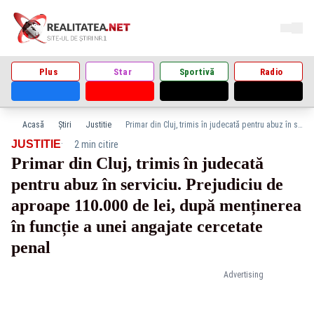
Plus
Star
Sportivă
Radio
Acasă
Știri
Justitie
Primar din Cluj, trimis în judecată pentru abuz în serviciu. Prejudiciu de aproape 110.000 de lei, după menținerea în funcție a unei angajate cercetate penal
·
JUSTITIE
2 min citire
Primar din Cluj, trimis în judecată
pentru abuz în serviciu. Prejudiciu de
aproape 110.000 de lei, după menținerea
în funcție a unei angajate cercetate
penal
Advertising