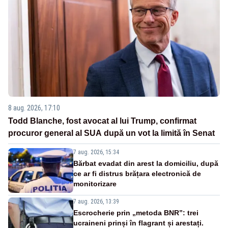
8 aug. 2026, 17:10
Todd Blanche, fost avocat al lui Trump, confirmat
procuror general al SUA după un vot la limită în Senat
7 aug. 2026, 15:34
Bărbat evadat din arest la domiciliu, după
ce ar fi distrus brățara electronică de
monitorizare
7 aug. 2026, 13:39
Escrocherie prin „metoda BNR”: trei
ucraineni prinși în flagrant și arestați.