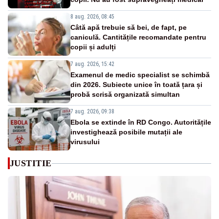
8 aug. 2026, 08:45
Câtă apă trebuie să bei, de fapt, pe
caniculă. Cantitățile recomandate pentru
copii și adulți
7 aug. 2026, 15:42
Examenul de medic specialist se schimbă
din 2026. Subiecte unice în toată țara și
probă scrisă organizată simultan
7 aug. 2026, 09:38
Ebola se extinde în RD Congo. Autoritățile
investighează posibile mutații ale
virusului
JUSTITIE