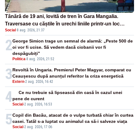
Tânără de 19 ani, lovită de tren în Gara Mangalia.
Traversase cu căștile în urechi liniile printr-un loc
Social
·
8 aug. 2026, 21:37
nepermis
2
George Simion trage un semnal de alarmă: „Peste 500 de
oi vor fi ucise. Să vedem dacă ciobanii vor fi
despăgubiți”
Politica
-
8 aug. 2026, 21:52
3
Revoltă în Ungaria. Premierul Peter Magyar, comparat cu
Ceaușescu după anunțul referitor la criza energetică
Extern
-
2 aug. 2026, 16:42
4
Ce nu trebuie să lipsească din casă în cazul unei
pene de curent
Social
-
2 aug. 2026, 16:53
5
Copil din Bacău, atacat de o vulpe turbată chiar în curtea
casei. Tatăl s-a luptat cu animalul ca să-i salveze viața
Social
-
2 aug. 2026, 17:06