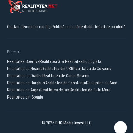
Contact
Termeni și condiții
Politică de confidențialitate
Cod de conduită
Parteneri:
Realitatea Sportiva
Realitatea Star
Realitatea Ecologista
Realitatea de Neamt
Realitatea din USR
Realitatea de Covasna
Realitatea de Oradea
Realitatea de Caras-Severin
Realitatea de Harghita
Realitatea de Constanta
Realitatea de Arad
Realitatea de Arges
Realitatea de Iasi
Realitatea de Satu Mare
Realitatea din Spania
© 2026 PHG Media Invest LLC
Facebook
YouTube
X
TikTok