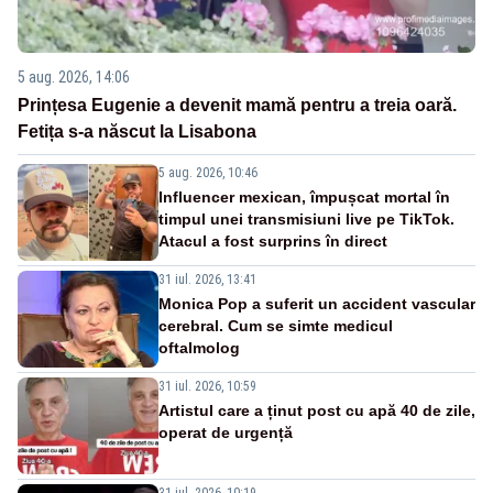
5 aug. 2026, 14:06
Prințesa Eugenie a devenit mamă pentru a treia oară.
Fetița s-a născut la Lisabona
5 aug. 2026, 10:46
Influencer mexican, împușcat mortal în
timpul unei transmisiuni live pe TikTok.
Atacul a fost surprins în direct
31 iul. 2026, 13:41
Monica Pop a suferit un accident vascular
cerebral. Cum se simte medicul
oftalmolog
31 iul. 2026, 10:59
Artistul care a ținut post cu apă 40 de zile,
operat de urgență
31 iul. 2026, 10:19