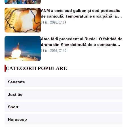
ANM a emis cod galben și cod portocaliu
de caniculă. Temperaturile urcă până la 38
de grade, iar nopțile devin tropicale
31 iul. 2026, 07:39
Atac fără precedent al Rusiei. O fabrică de
drone din Kiev deținută de o companie
americană, distrusă de o rachetă
31 iul. 2026, 07:40
rusească
CATEGORII POPULARE
Sanatate
Justitie
Sport
Horoscop