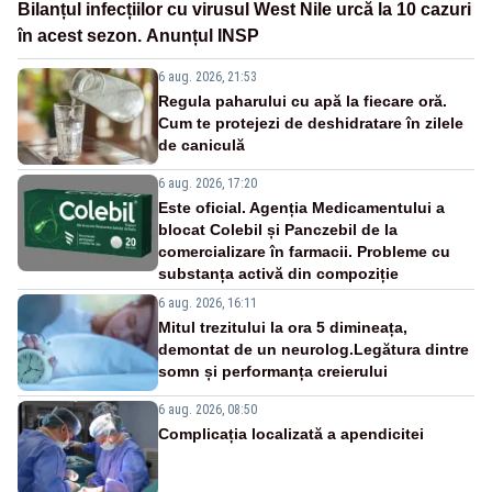
Bilanțul infecțiilor cu virusul West Nile urcă la 10 cazuri
în acest sezon. Anunțul INSP
6 aug. 2026, 21:53
Regula paharului cu apă la fiecare oră.
Cum te protejezi de deshidratare în zilele
de caniculă
6 aug. 2026, 17:20
Este oficial. Agenția Medicamentului a
blocat Colebil și Panczebil de la
comercializare în farmacii. Probleme cu
substanța activă din compoziție
6 aug. 2026, 16:11
Mitul trezitului la ora 5 dimineața,
demontat de un neurolog.Legătura dintre
somn și performanța creierului
6 aug. 2026, 08:50
Complicația localizată a apendicitei