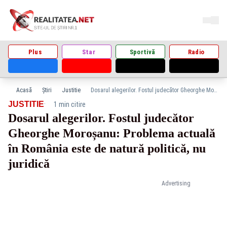
Plus
Star
Sportivă
Radio
Acasă
Știri
Justitie
Dosarul alegerilor. Fostul judecător Gheorghe Moroșanu: Problema actuală în România este de natură politică, nu juridică
·
JUSTITIE
1 min citire
Dosarul alegerilor. Fostul judecător
Gheorghe Moroșanu: Problema actuală
în România este de natură politică, nu
juridică
Advertising