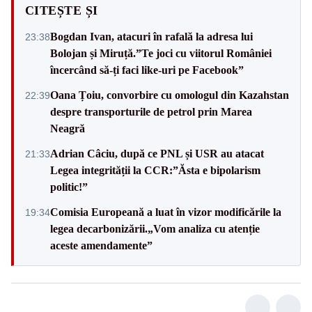
CITEȘTE ȘI
Bogdan Ivan, atacuri în rafală la adresa lui
23:38
Bolojan și Miruță.”Te joci cu viitorul României
încercând să-ți faci like-uri pe Facebook”
Oana Țoiu, convorbire cu omologul din Kazahstan
22:39
despre transporturile de petrol prin Marea
Neagră
Adrian Câciu, după ce PNL și USR au atacat
21:33
Legea integrității la CCR:”Ăsta e bipolarism
politic!”
Comisia Europeană a luat în vizor modificările la
19:34
legea decarbonizării.„Vom analiza cu atenție
aceste amendamente”