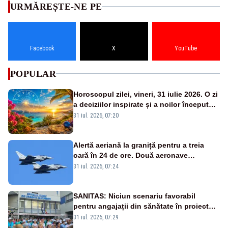
URMĂREȘTE-NE PE
Facebook
X
YouTube
POPULAR
Horoscopul zilei, vineri, 31 iulie 2026. O zi
a deciziilor inspirate și a noilor începuturi.
Vezi zodiile vizate
31 iul. 2026, 07:20
Alertă aeriană la graniță pentru a treia
oară în 24 de ore. Două aeronave
Eurofighter britanice au fost ridicate de la
31 iul. 2026, 07:24
sol
SANITAS: Niciun scenariu favorabil
pentru angajații din sănătate în proiectul
Legii salarizării
31 iul. 2026, 07:29