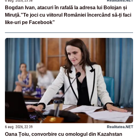
6 aug. 2026, 23:38
Realitatea.NET
Bogdan Ivan, atacuri în rafală la adresa lui Bolojan și
Miruță.”Te joci cu viitorul României încercând să-ți faci
like-uri pe Facebook”
6 aug. 2026, 22:39
Realitatea.NET
Oana Țoiu, convorbire cu omologul din Kazahstan