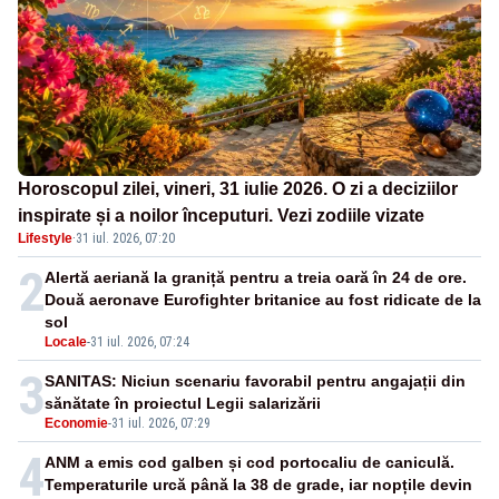
Horoscopul zilei, vineri, 31 iulie 2026. O zi a deciziilor
inspirate și a noilor începuturi. Vezi zodiile vizate
Lifestyle
·
31 iul. 2026, 07:20
2
Alertă aeriană la graniță pentru a treia oară în 24 de ore.
Două aeronave Eurofighter britanice au fost ridicate de la
sol
Locale
-
31 iul. 2026, 07:24
3
SANITAS: Niciun scenariu favorabil pentru angajații din
sănătate în proiectul Legii salarizării
Economie
-
31 iul. 2026, 07:29
4
ANM a emis cod galben și cod portocaliu de caniculă.
Temperaturile urcă până la 38 de grade, iar nopțile devin