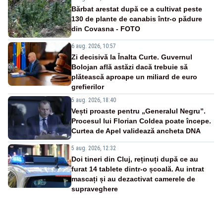
Bărbat arestat după ce a cultivat peste
130 de plante de canabis într-o pădure
din Covasna - FOTO
6 aug. 2026, 10:57
Zi decisivă la Înalta Curte. Guvernul
Bolojan află astăzi dacă trebuie să
plătească aproape un miliard de euro
grefierilor
5 aug. 2026, 18:40
Vești proaste pentru „Generalul Negru”.
Procesul lui Florian Coldea poate începe.
Curtea de Apel validează ancheta DNA
5 aug. 2026, 12:32
Doi tineri din Cluj, reținuți după ce au
furat 14 tablete dintr-o școală. Au intrat
mascați și au dezactivat camerele de
supraveghere