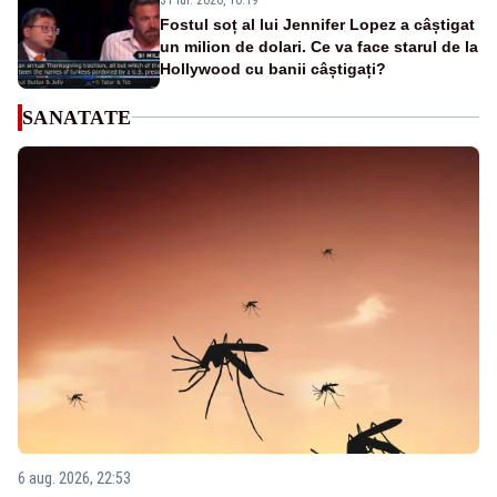
Fostul soț al lui Jennifer Lopez a câștigat
un milion de dolari. Ce va face starul de la
Hollywood cu banii câștigați?
SANATATE
6 aug. 2026, 22:53