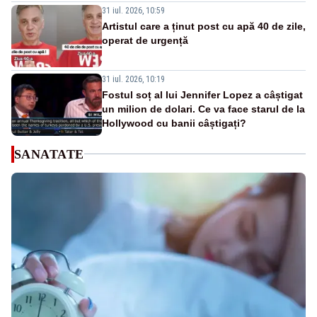
31 iul. 2026, 10:59
Artistul care a ținut post cu apă 40 de zile,
operat de urgență
31 iul. 2026, 10:19
Fostul soț al lui Jennifer Lopez a câștigat
un milion de dolari. Ce va face starul de la
Hollywood cu banii câștigați?
SANATATE