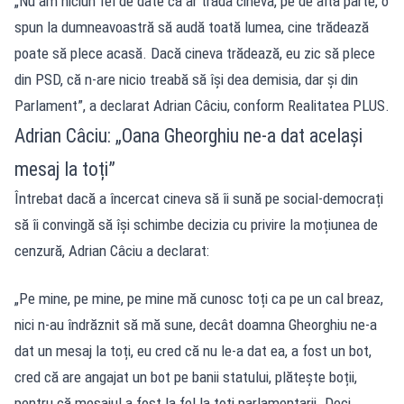
„Nu am niciun fel de date că ar trăda cineva, pe de altă parte, o
spun la dumneavoastră să audă toată lumea, cine trădează
poate să plece acasă. Dacă cineva trădează, eu zic să plece
din PSD, că n-are nicio treabă să își dea demisia, dar și din
Parlament”, a declarat Adrian Câciu, conform Realitatea PLUS.
Adrian Câciu: „Oana Gheorghiu ne-a dat același
mesaj la toți”
Întrebat dacă a încercat cineva să îi sună pe social-democrați
să îi convingă să își schimbe decizia cu privire la moțiunea de
cenzură, Adrian Câciu a declarat:
„Pe mine, pe mine, pe mine mă cunosc toți ca pe un cal breaz,
nici n-au îndrăznit să mă sune, decât doamna Gheorghiu ne-a
dat un mesaj la toți, eu cred că nu le-a dat ea, a fost un bot,
cred că are angajat un bot pe banii statului, plătește boții,
pentru că mesajul a fost la fel la toți parlamentarii. Deci