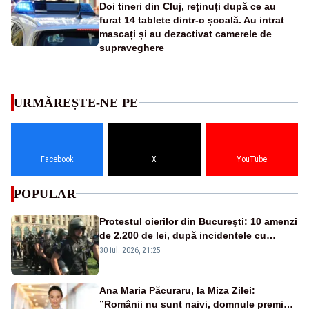
Doi tineri din Cluj, reținuți după ce au
furat 14 tablete dintr-o școală. Au intrat
mascați și au dezactivat camerele de
supraveghere
URMĂREȘTE-NE PE
Facebook
X
YouTube
POPULAR
Protestul oierilor din Bucureşti: 10 amenzi
de 2.200 de lei, după incidentele cu
jandarmii
30 iul. 2026, 21:25
Ana Maria Păcuraru, la Miza Zilei:
”Românii nu sunt naivi, domnule premier