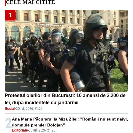
CELE MAI CITITE
1
Protestul oierilor din Bucureşti: 10 amenzi de 2.200 de
lei, după incidentele cu jandarmii
Social
·
30 iul. 2026, 21:25
2
Ana Maria Păcuraru, la Miza Zilei: ”Românii nu sunt naivi,
domnule premier Bolojan”
Editoriale
-
30 iul. 2026, 21:26