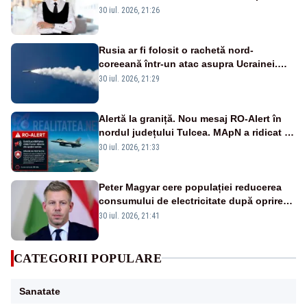
Bolojan”
30 iul. 2026, 21:26
Rusia ar fi folosit o rachetă nord-
coreeană într-un atac asupra Ucrainei.
Este pentru prima dată în acest an
30 iul. 2026, 21:29
Alertă la graniță. Nou mesaj RO-Alert în
nordul județului Tulcea. MApN a ridicat de
la sol două avioane F-16
30 iul. 2026, 21:33
Peter Magyar cere populației reducerea
consumului de electricitate după oprirea
centralei nucleare Paks, pe fondul secetei
30 iul. 2026, 21:41
CATEGORII POPULARE
Sanatate