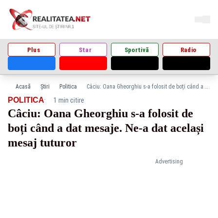
Plus
Star
Sportivă
Radio
Acasă
Știri
Politica
Câciu: Oana Gheorghiu s-a folosit de boți când a dat mesaje. Ne-a dat același mesaj tuturor
·
POLITICA
1 min citire
Câciu: Oana Gheorghiu s-a folosit de
boți când a dat mesaje. Ne-a dat același
mesaj tuturor
Advertising