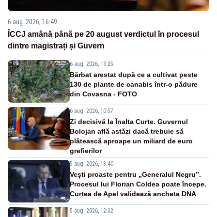
6 aug. 2026, 16:49
ÎCCJ amână până pe 20 august verdictul în procesul
dintre magistrați și Guvern
6 aug. 2026, 13:25
Bărbat arestat după ce a cultivat peste
130 de plante de canabis într-o pădure
din Covasna - FOTO
6 aug. 2026, 10:57
Zi decisivă la Înalta Curte. Guvernul
Bolojan află astăzi dacă trebuie să
plătească aproape un miliard de euro
grefierilor
5 aug. 2026, 18:40
Vești proaste pentru „Generalul Negru”.
Procesul lui Florian Coldea poate începe.
Curtea de Apel validează ancheta DNA
5 aug. 2026, 12:32