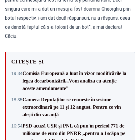
singura care mi-a dat un mesaj a fost doamna Gheorghiu prin
botul respectiv, i-am dat două răspunsuri, nu a răspuns, ceea
ce denotă faptul că s-a folosit de un bot”, a mai declarat
Câciu.
CITEȘTE ȘI
Comisia Europeană a luat în vizor modificările la
19:34
legea decarbonizării.„Vom analiza cu atenție
aceste amendamente”
Camera Deputaților se reunește în sesiune
18:35
extraordinară pe 11 și 12 august. Pentru ce vin
aleșii din vacanță
PSD acuză USR și PNL că pun în pericol 771 de
16:54
milioane de euro din PNRR „pentru a-l scăpa pe