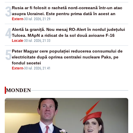
3
Rusia ar fi folosit o rachetă nord-coreeană într-un atac
asupra Ucrainei. Este pentru prima dată în acest an
Extern
-
30 iul. 2026, 21:29
4
Alertă la graniță. Nou mesaj RO-Alert în nordul județului
Tulcea. MApN a ridicat de la sol două avioane F-16
Locale
-
30 iul. 2026, 21:33
5
Peter Magyar cere populației reducerea consumului de
electricitate după oprirea centralei nucleare Paks, pe
fondul secetei
Extern
-
30 iul. 2026, 21:41
MONDEN