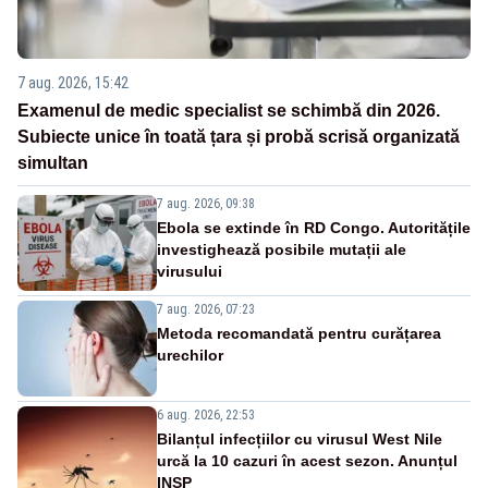
7 aug. 2026, 15:42
Examenul de medic specialist se schimbă din 2026.
Subiecte unice în toată țara și probă scrisă organizată
simultan
7 aug. 2026, 09:38
Ebola se extinde în RD Congo. Autoritățile
investighează posibile mutații ale
virusului
7 aug. 2026, 07:23
Metoda recomandată pentru curățarea
urechilor
6 aug. 2026, 22:53
Bilanțul infecțiilor cu virusul West Nile
urcă la 10 cazuri în acest sezon. Anunțul
INSP