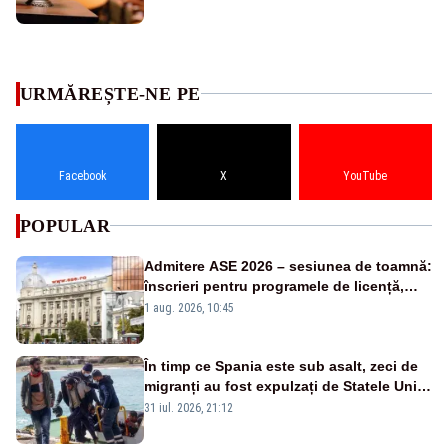
URMĂREȘTE-NE PE
Facebook
X
YouTube
POPULAR
Admitere ASE 2026 – sesiunea de toamnă:
înscrieri pentru programele de licență,
masterat și doctorat
1 aug. 2026, 10:45
În timp ce Spania este sub asalt, zeci de
migranți au fost expulzați de Statele Unite
în Africa în numai 48 de ore
31 iul. 2026, 21:12