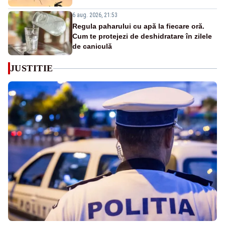
6 aug. 2026, 21:53
Regula paharului cu apă la fiecare oră.
Cum te protejezi de deshidratare în zilele
de caniculă
JUSTITIE