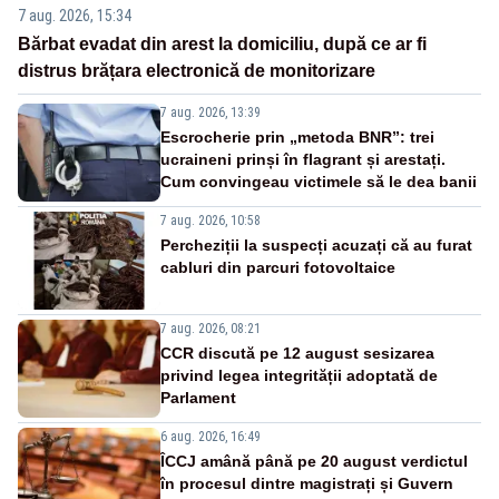
7 aug. 2026, 15:34
Bărbat evadat din arest la domiciliu, după ce ar fi
distrus brățara electronică de monitorizare
7 aug. 2026, 13:39
Escrocherie prin „metoda BNR”: trei
ucraineni prinși în flagrant și arestați.
Cum convingeau victimele să le dea banii
7 aug. 2026, 10:58
Percheziții la suspecți acuzați că au furat
cabluri din parcuri fotovoltaice
7 aug. 2026, 08:21
CCR discută pe 12 august sesizarea
privind legea integrității adoptată de
Parlament
6 aug. 2026, 16:49
ÎCCJ amână până pe 20 august verdictul
în procesul dintre magistrați și Guvern