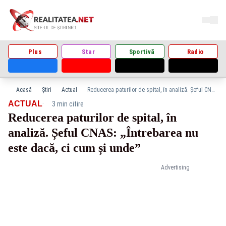
Plus
Star
Sportivă
Radio
Acasă
Știri
Actual
Reducerea paturilor de spital, în analiză. Șeful CNAS: „Întrebarea nu este dacă, ci cum și unde”
·
ACTUAL
3 min citire
Reducerea paturilor de spital, în
analiză. Șeful CNAS: „Întrebarea nu
este dacă, ci cum și unde”
Advertising