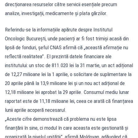
direcționarea resurselor către servicii esențiale precum
analize, investigații, medicamente și plata gărzilor.
Referindu-se la informațiile apărute despre Institutul
Oncologic București, unde pacienți ar fi fost trimiși acasă din
lipsă de fonduri, șeful CNAS afirmă că „această afirmație nu
reflectă realitatea”. El prezintă datele financiare ale
institutului: un stoc de 811.020 lei la 31 martie, un act adițional
de 12,27 milioane lei la 1 aprilie, o solicitare de suplimentare la
20 aprilie până la 13,9 milioane lei și un nou act adițional de
12,18 milioane lei aprobat la 29 aprilie. Consumul mediu lunar
raportat este de 11,18 milioane lei, ceea ce arată că finanțarea
lunii aprilie acoperă necesarul.
„Aceste cifre demonstrează că problema nu este lipsa
finanțării în sine, ci modul în care aceasta este gestionată și
organizată la nivelul unității”, afirmă Moldovan, adăugând că