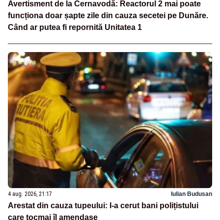
Avertisment de la Cernavodă: Reactorul 2 mai poate
funcționa doar șapte zile din cauza secetei pe Dunăre.
Când ar putea fi repornită Unitatea 1
4 aug. 2026, 21:17
Iulian Budusan
Arestat din cauza tupeului: I-a cerut bani polițistului
care tocmai îl amendase