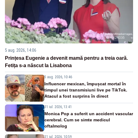
5 aug. 2026, 14:06
Prințesa Eugenie a devenit mamă pentru a treia oară.
Fetița s-a născut la Lisabona
5 aug. 2026, 10:46
Influencer mexican, împușcat mortal în
timpul unei transmisiuni live pe TikTok.
Atacul a fost surprins în direct
31 iul. 2026, 13:41
Monica Pop a suferit un accident vascular
cerebral. Cum se simte medicul
oftalmolog
31 iul. 2026, 10:59