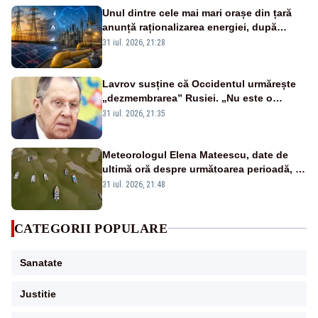
Unul dintre cele mai mari orașe din țară
anunță raționalizarea energiei, după
intrarea în stare de alertă energetică
31 iul. 2026, 21:28
Lavrov susține că Occidentul urmărește
„dezmembrarea” Rusiei. „Nu este o
glumă, s-a unit împotriva noastră”
31 iul. 2026, 21:35
Meteorologul Elena Mateescu, date de
ultimă oră despre următoarea perioadă, în
contextul alertei energetice provocate de
31 iul. 2026, 21:48
secetă
CATEGORII POPULARE
Sanatate
Justitie