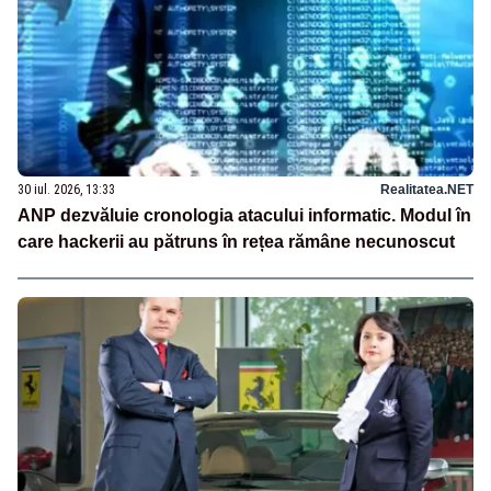
30 iul. 2026, 13:33
Realitatea.NET
ANP dezvăluie cronologia atacului informatic. Modul în
care hackerii au pătruns în rețea rămâne necunoscut