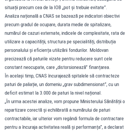
situații precum cea de la IOB „pot și trebuie evitate”.
Analiza națională a CNAS se bazează pe indicatori obiectivi
precum gradul de ocupare, durata medie de spitalizare,
numărul de cazuri externate, indicele de complexitate, rata de
utilizare a capacității, structura pe specialități, distribuția
personalului și eficiența utilizării fondurilor. Moldovan
precizează că paturile vizate pentru reducere sunt cele
constant neocupate, care „distorsionează” finanțarea.
În același timp, CNAS încurajează spitalele să contracteze
paturi de paliație, un domeniu „grav subdimensionat”, cu un
deficit estimat la 3.000 de paturi la nivel național.
„În urma acestei analize, vom propune Ministerului Sănătății o
repartizare corectă și echilibrată a numărului de paturi
contractabile, iar ulterior vom regândi formula de contractare
pentru a încuraja activitatea reală și performanța”, a declarat