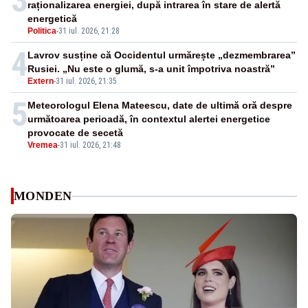
3
raționalizarea energiei, după intrarea în stare de alertă
energetică
Politica
-
31 iul. 2026, 21:28
4
Lavrov susține că Occidentul urmărește „dezmembrarea”
Rusiei. „Nu este o glumă, s-a unit împotriva noastră”
Extern
-
31 iul. 2026, 21:35
5
Meteorologul Elena Mateescu, date de ultimă oră despre
următoarea perioadă, în contextul alertei energetice
provocate de secetă
Vremea
-
31 iul. 2026, 21:48
MONDEN