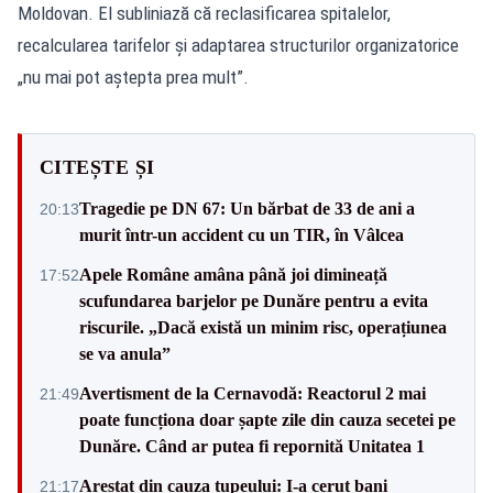
Moldovan. El subliniază că reclasificarea spitalelor,
recalcularea tarifelor și adaptarea structurilor organizatorice
„nu mai pot aștepta prea mult”.
CITEȘTE ȘI
Tragedie pe DN 67: Un bărbat de 33 de ani a
20:13
murit într-un accident cu un TIR, în Vâlcea
Apele Române amâna până joi dimineață
17:52
scufundarea barjelor pe Dunăre pentru a evita
riscurile. „Dacă există un minim risc, operațiunea
se va anula”
Avertisment de la Cernavodă: Reactorul 2 mai
21:49
poate funcționa doar șapte zile din cauza secetei pe
Dunăre. Când ar putea fi repornită Unitatea 1
Arestat din cauza tupeului: I-a cerut bani
21:17