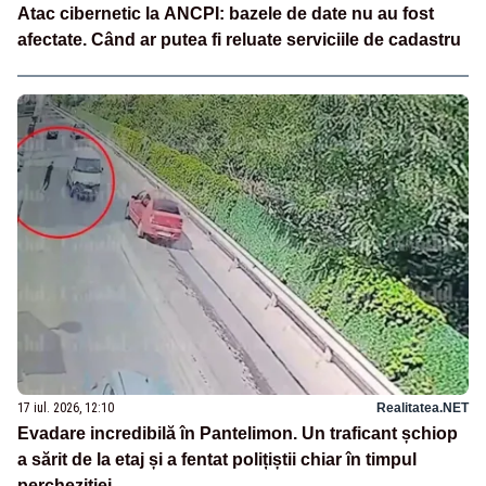
Atac cibernetic la ANCPI: bazele de date nu au fost
afectate. Când ar putea fi reluate serviciile de cadastru
17 iul. 2026, 12:10
Realitatea.NET
Evadare incredibilă în Pantelimon. Un traficant șchiop
a sărit de la etaj și a fentat polițiștii chiar în timpul
percheziției