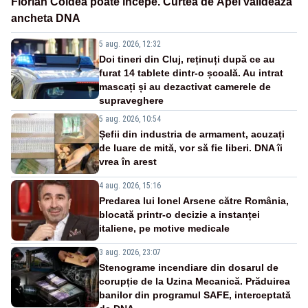
Florian Coldea poate începe. Curtea de Apel validează
ancheta DNA
5 aug. 2026, 12:32
Doi tineri din Cluj, reținuți după ce au
furat 14 tablete dintr-o școală. Au intrat
mascați și au dezactivat camerele de
supraveghere
5 aug. 2026, 10:54
Șefii din industria de armament, acuzați
de luare de mită, vor să fie liberi. DNA îi
vrea în arest
4 aug. 2026, 15:16
Predarea lui Ionel Arsene către România,
blocată printr-o decizie a instanței
italiene, pe motive medicale
3 aug. 2026, 23:07
Stenograme incendiare din dosarul de
corupție de la Uzina Mecanică. Prăduirea
banilor din programul SAFE, interceptată