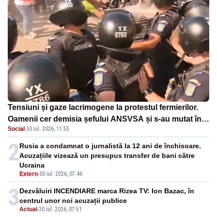
Tensiuni și gaze lacrimogene la protestul fermierilor.
Oamenii cer demisia șefului ANSVSA și s-au mutat în
Social
·
30 iul. 2026, 11:55
Piața Victoria– LIVE TEXT
2
Rusia a condamnat o jurnalistă la 12 ani de închisoare.
Acuzațiile vizează un presupus transfer de bani către
Ucraina
Extern
-
30 iul. 2026, 07:46
3
Dezvăluiri INCENDIARE marca Rizea TV: Ion Bazac, în
centrul unor noi acuzații publice
Actual
-
30 iul. 2026, 07:51