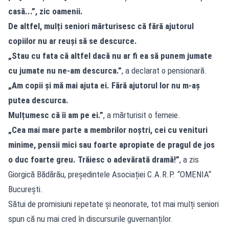
casă...”, zic oamenii.
De altfel, mulți seniori mărturisesc că fără ajutorul
copiilor nu ar reuși să se descurce.
„Stau cu fata că altfel dacă nu ar fi ea să punem jumate
cu jumate nu ne-am descurca.”
, a declarat o pensionară.
„Am copii și mă mai ajuta ei. Fără ajutorul lor nu m-aș
putea descurca.
Mulțumesc că îi am pe ei.”
, a mărturisit
o femeie.
„Cea mai mare parte a membrilor noștri, cei cu venituri
minime, pensii mici sau foarte apropiate de pragul de jos
o duc foarte greu. Trăiesc o adevărată dramă!”
, a zis
Giorgică Bădărău, președintele Asociației C.A.R.P. “OMENIA“
București.
Sătui de promisiuni
repetate și neonorate, tot mai mulți seniori
spun că nu mai cred în discursurile guvernanților.