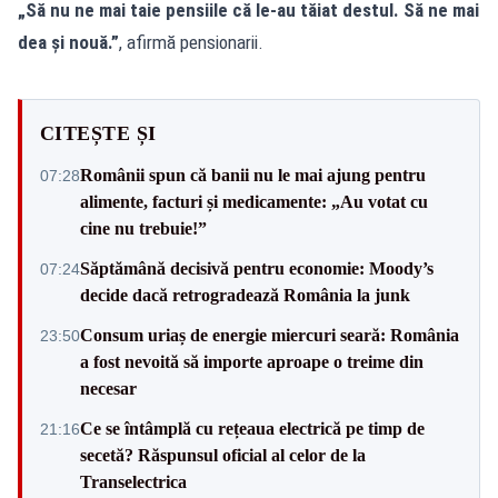
„Să nu ne mai taie pensiile că le-au tăiat destul. Să ne mai
dea și nouă.”
, afirmă pensionarii.
CITEȘTE ȘI
Românii spun că banii nu le mai ajung pentru
07:28
alimente, facturi și medicamente: „Au votat cu
cine nu trebuie!”
Săptămână decisivă pentru economie: Moody’s
07:24
decide dacă retrogradează România la junk
Consum uriaș de energie miercuri seară: România
23:50
a fost nevoită să importe aproape o treime din
necesar
Ce se întâmplă cu rețeaua electrică pe timp de
21:16
secetă? Răspunsul oficial al celor de la
Transelectrica