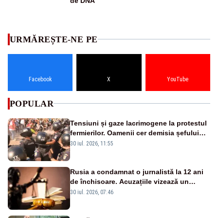
de DNA
URMĂREȘTE-NE PE
Facebook
X
YouTube
POPULAR
Tensiuni și gaze lacrimogene la protestul
fermierilor. Oamenii cer demisia șefului
ANSVSA și s-au mutat în Piața Victoria–
30 iul. 2026, 11:55
LIVE TEXT
Rusia a condamnat o jurnalistă la 12 ani
de închisoare. Acuzațiile vizează un
presupus transfer de bani către Ucraina
30 iul. 2026, 07:46