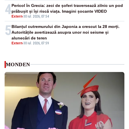
4
Pericol în Grecia: zeci de șoferi traversează zilnic un pod
prăbușit și își riscă viața. Imagini șocante VIDEO
Extern
-
30 iul. 2026, 07:54
5
Bilanțul cutremurului din Japonia a crescut la 28 morți.
Autoritățile avertizează asupra unor noi seisme și
alunecări de teren
Extern
-
30 iul. 2026, 07:59
MONDEN