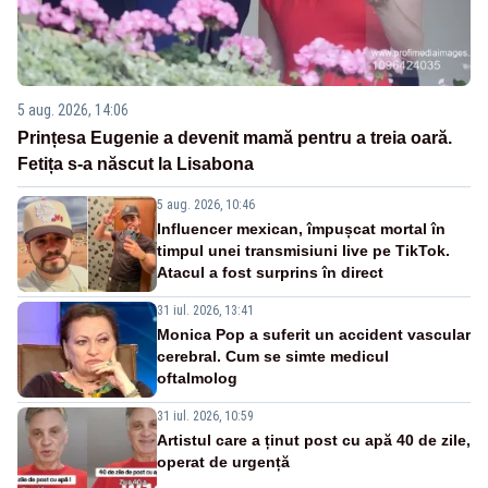
5 aug. 2026, 14:06
Prințesa Eugenie a devenit mamă pentru a treia oară.
Fetița s-a născut la Lisabona
5 aug. 2026, 10:46
Influencer mexican, împușcat mortal în
timpul unei transmisiuni live pe TikTok.
Atacul a fost surprins în direct
31 iul. 2026, 13:41
Monica Pop a suferit un accident vascular
cerebral. Cum se simte medicul
oftalmolog
31 iul. 2026, 10:59
Artistul care a ținut post cu apă 40 de zile,
operat de urgență