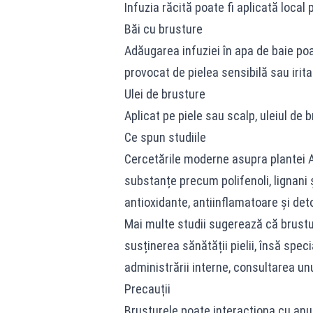
Infuzia răcită poate fi aplicată local 
Băi cu brusture
Adăugarea infuziei în apa de baie po
provocat de pielea sensibilă sau irita
Ulei de brusture
Aplicat pe piele sau scalp, uleiul de 
Ce spun studiile
Cercetările moderne asupra plantei A
substanțe precum polifenoli, lignani 
antioxidante, antiinflamatoare și deto
Mai multe studii sugerează că brustur
susținerea sănătății pielii, însă spec
administrării interne, consultarea un
Precauții
Brusturele poate interacționa cu a