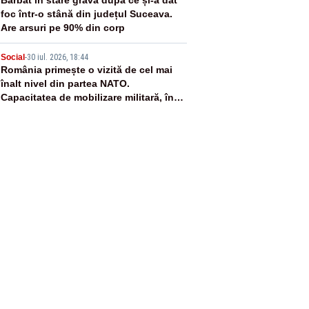
4
foc într-o stână din județul Suceava.
Are arsuri pe 90% din corp
5
Social
-
30 iul. 2026, 18:44
România primește o vizită de cel mai
înalt nivel din partea NATO.
Capacitatea de mobilizare militară, în
centrul discuțiilor