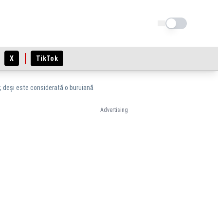
Schimba tema
X
TikTok
r, deși este considerată o buruiană
Advertising