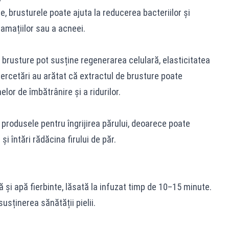
e, brusturele poate ajuta la reducerea bacteriilor și
lamațiilor sau a acneei.
 brusture pot susține regenerarea celulară, elasticitatea
 cercetări au arătat că extractul de brusture poate
lor de îmbătrânire și a ridurilor.
n produsele pentru îngrijirea părului, deoarece poate
i întări rădăcina firului de păr.
 și apă fierbinte, lăsată la infuzat timp de 10–15 minute.
usținerea sănătății pielii.