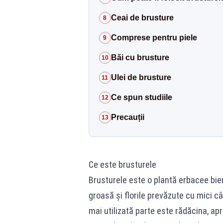
Ceai de brusture
8
Comprese pentru piele
9
Băi cu brusture
10
Ulei de brusture
11
Ce spun studiile
12
Precauții
13
Ce este brusturele
Brusturele este o plantă erbacee bie
groasă și florile prevăzute cu mici câ
mai utilizată parte este rădăcina, ap