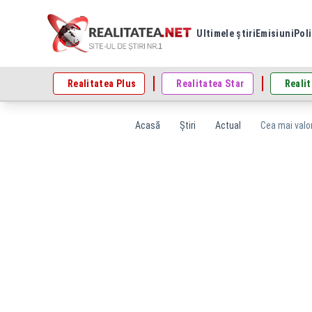
Ultimele știri
Emisiuni
Poli
Realitatea Plus
Realitatea Star
Realit
Acasă
Știri
Actual
Cea mai valor