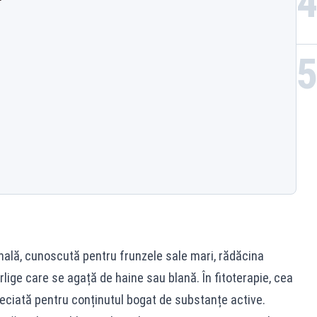
nală, cunoscută pentru frunzele sale mari, rădăcina
rlige care se agață de haine sau blană. În fitoterapie, cea
reciată pentru conținutul bogat de substanțe active.