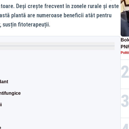
atoare. Deși crește frecvent în zonele rurale și este
astă plantă are numeroase beneficii atât pentru
, susțin fitoterapeuții.
Bolo
PNR
Polit
dant
ntifungice
i
e