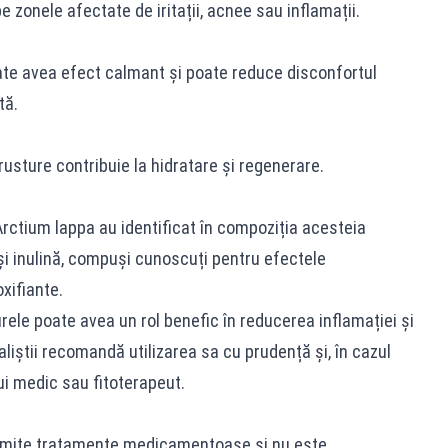
pe zonele afectate de iritații, acnee sau inflamații.
ate avea efect calmant și poate reduce disconfortul
tă.
brusture contribuie la hidratare și regenerare.
rctium lappa au identificat în compoziția acesteia
și inulină, compuși cunoscuți pentru efectele
xifiante.
ele poate avea un rol benefic în reducerea inflamației și
ialiștii recomandă utilizarea sa cu prudență și, în cazul
ui medic sau fitoterapeut.
numite tratamente medicamentoase și nu este