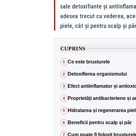
sale detoxifiante și antiinflam
adesea trecut cu vederea, ace
piele, cât și pentru scalp și păr
CUPRINS
Ce este brusturele
1
Detoxifierea organismului
2
Efect antiinflamator și antioxi
3
Proprietăți antibacteriene și a
4
Hidratarea și regenerarea pieli
5
Beneficii pentru scalp și păr
6
Cum poate fi folosit brusturel
7