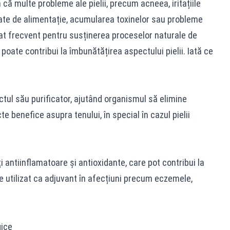
 că multe probleme ale pielii, precum acneea, iritațiile
nțate de alimentație, acumularea toxinelor sau probleme
at frecvent pentru susținerea proceselor naturale de
poate contribui la îmbunătățirea aspectului pielii. Iată ce
tul său purificator, ajutând organismul să elimine
e benefice asupra tenului, în special în cazul pielii
 antiinflamatoare și antioxidante, care pot contribui la
te utilizat ca adjuvant în afecțiuni precum eczemele,
gice