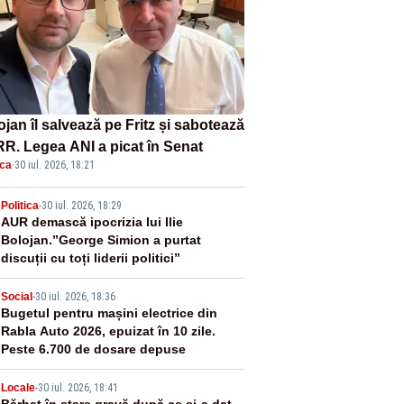
jan îl salvează pe Fritz și sabotează
R. Legea ANI a picat în Senat
ica
·
30 iul. 2026, 18:21
2
Politica
-
30 iul. 2026, 18:29
AUR demască ipocrizia lui Ilie
Bolojan.”George Simion a purtat
discuții cu toți liderii politici”
3
Social
-
30 iul. 2026, 18:36
Bugetul pentru mașini electrice din
Rabla Auto 2026, epuizat în 10 zile.
Peste 6.700 de dosare depuse
Locale
-
30 iul. 2026, 18:41
Bărbat în stare gravă după ce și-a dat