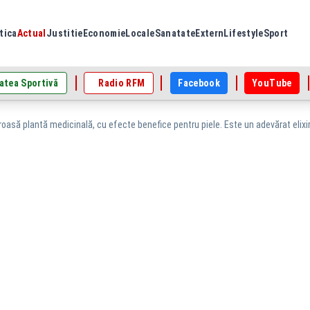
tica
Actual
Justitie
Economie
Locale
Sanatate
Extern
Lifestyle
Sport
atea Sportivă
Radio RFM
Facebook
YouTube
oasă plantă medicinală, cu efecte benefice pentru piele. Este un adevărat elixi