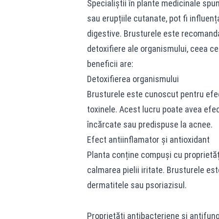
Specialiștii în plante medicinale spun
sau erupțiile cutanate, pot fi influe
digestive. Brusturele este recomand
detoxifiere ale organismului, ceea ce 
beneficii are:
Detoxifierea organismului
Brusturele este cunoscut pentru efec
toxinele. Acest lucru poate avea efect
încărcate sau predispuse la acnee.
Efect antiinflamator și antioxidant
Planta conține compuși cu proprietăți
calmarea pielii iritate. Brusturele es
dermatitele sau psoriazisul.
Proprietăți antibacteriene și antifun