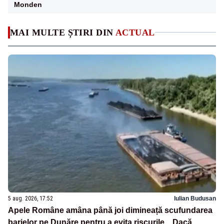
Monden
MAI MULTE ȘTIRI DIN
ACTUAL
5 aug. 2026, 17:52
Iulian Budusan
Apele Române amâna până joi dimineață scufundarea
barjelor pe Dunăre pentru a evita riscurile. „Dacă