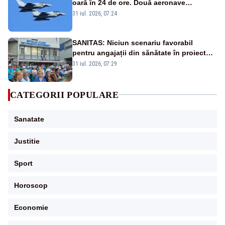
oară în 24 de ore. Două aeronave
Eurofighter britanice au fost ridicate de la
31 iul. 2026, 07:24
sol
SANITAS: Niciun scenariu favorabil
pentru angajații din sănătate în proiectul
Legii salarizării
31 iul. 2026, 07:29
CATEGORII POPULARE
Sanatate
Justitie
Sport
Horoscop
Economie