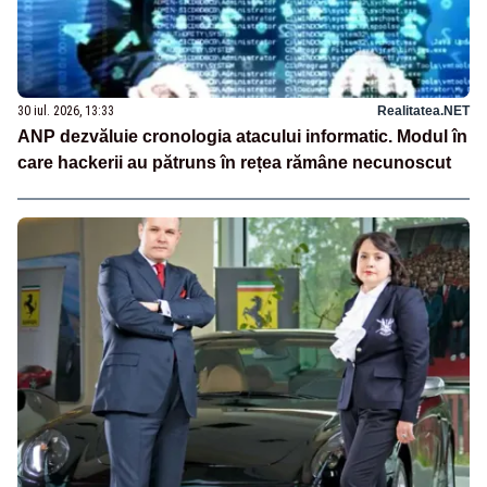
30 iul. 2026, 13:33
Realitatea.NET
ANP dezvăluie cronologia atacului informatic. Modul în
care hackerii au pătruns în rețea rămâne necunoscut