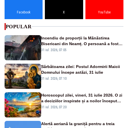
Facebook
X
YouTube
POPULAR
Incendiu de proporții la Mănăstirea
Bisericani din Neamț. O persoană a fost
găsită carbonizată - FOTO/ VIDEO
31 iul. 2026, 07:05
Sărbătoarea zilei: Postul Adormirii Maicii
Domnului începe astăzi, 31 iulie
31 iul. 2026, 07:10
Horoscopul zilei, vineri, 31 iulie 2026. O zi
a deciziilor inspirate și a noilor începuturi.
Vezi zodiile vizate
31 iul. 2026, 07:20
Alertă aeriană la graniță pentru a treia