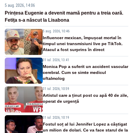
5 aug. 2026, 14:06
Prințesa Eugenie a devenit mamă pentru a treia oară.
Fetița s-a născut la Lisabona
5 aug. 2026, 10:46
Influencer mexican, împușcat mortal în
timpul unei transmisiuni live pe TikTok.
Atacul a fost surprins în direct
31 iul. 2026, 13:41
Monica Pop a suferit un accident vascular
cerebral. Cum se simte medicul
oftalmolog
31 iul. 2026, 10:59
Artistul care a ținut post cu apă 40 de zile,
operat de urgență
31 iul. 2026, 10:19
Fostul soț al lui Jennifer Lopez a câștigat
un milion de dolari. Ce va face starul de la