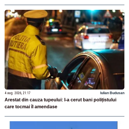
4 aug. 2026, 21:17
Iulian Budusan
Arestat din cauza tupeului: I-a cerut bani polițistului
care tocmai îl amendase