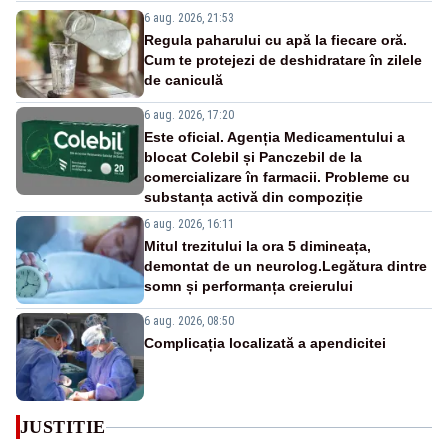
6 aug. 2026, 21:53
Regula paharului cu apă la fiecare oră.
Cum te protejezi de deshidratare în zilele
de caniculă
6 aug. 2026, 17:20
Este oficial. Agenția Medicamentului a
blocat Colebil și Panczebil de la
comercializare în farmacii. Probleme cu
substanța activă din compoziție
6 aug. 2026, 16:11
Mitul trezitului la ora 5 dimineața,
demontat de un neurolog.Legătura dintre
somn și performanța creierului
6 aug. 2026, 08:50
Complicația localizată a apendicitei
JUSTITIE