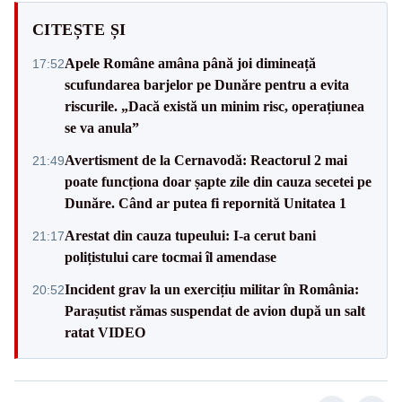
CITEȘTE ȘI
Apele Române amâna până joi dimineață
17:52
scufundarea barjelor pe Dunăre pentru a evita
riscurile. „Dacă există un minim risc, operațiunea
se va anula”
Avertisment de la Cernavodă: Reactorul 2 mai
21:49
poate funcționa doar șapte zile din cauza secetei pe
Dunăre. Când ar putea fi repornită Unitatea 1
Arestat din cauza tupeului: I-a cerut bani
21:17
polițistului care tocmai îl amendase
Incident grav la un exercițiu militar în România:
20:52
Parașutist rămas suspendat de avion după un salt
ratat VIDEO