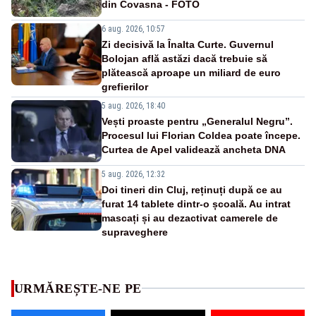
din Covasna - FOTO
6 aug. 2026, 10:57
Zi decisivă la Înalta Curte. Guvernul
Bolojan află astăzi dacă trebuie să
plătească aproape un miliard de euro
grefierilor
5 aug. 2026, 18:40
Vești proaste pentru „Generalul Negru”.
Procesul lui Florian Coldea poate începe.
Curtea de Apel validează ancheta DNA
5 aug. 2026, 12:32
Doi tineri din Cluj, reținuți după ce au
furat 14 tablete dintr-o școală. Au intrat
mascați și au dezactivat camerele de
supraveghere
URMĂREȘTE-NE PE