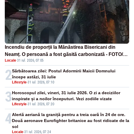
Incendiu de proporții la Mănăstirea Bisericani din
Neamț. O persoană a fost găsită carbonizată - FOTO/
Locale
·
31 iul. 2026, 07:05
VIDEO
2
Sărbătoarea zilei: Postul Adormirii Maicii Domnului
începe astăzi, 31 iulie
Lifestyle
-
31 iul. 2026, 07:10
3
Horoscopul zilei, vineri, 31 iulie 2026. O zi a deciziilor
inspirate și a noilor începuturi. Vezi zodiile vizate
Lifestyle
-
31 iul. 2026, 07:20
4
Alertă aeriană la graniță pentru a treia oară în 24 de ore.
Două aeronave Eurofighter britanice au fost ridicate de la
sol
Locale
-
31 iul. 2026, 07:24