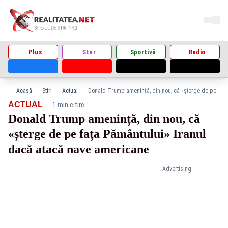
Plus
Star
Sportivă
Radio
Acasă
Știri
Actual
Donald Trump amenință, din nou, că «șterge de pe fața Pământului» Iranul dacă atacă nave americane
·
ACTUAL
1 min citire
Donald Trump amenință, din nou, că
«șterge de pe fața Pământului» Iranul
dacă atacă nave americane
Advertising