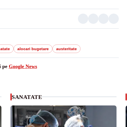
atate
alocari bugetare
austeritate
i pe
Google News
SANATATE