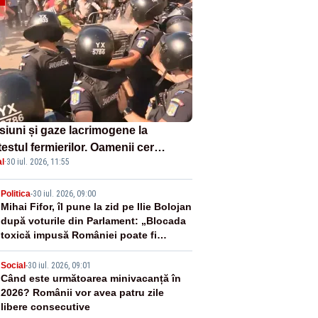
siuni și gaze lacrimogene la
estul fermierilor. Oamenii cer
l
·
30 iul. 2026, 11:55
isia șefului ANSVSA și s-au mutat
Piața Victoria– LIVE TEXT
2
Politica
-
30 iul. 2026, 09:00
Mihai Fifor, îl pune la zid pe Ilie Bolojan
după voturile din Parlament: „Blocada
toxică impusă României poate fi
spartă”
3
Social
-
30 iul. 2026, 09:01
Când este următoarea minivacanță în
2026? Românii vor avea patru zile
libere consecutive