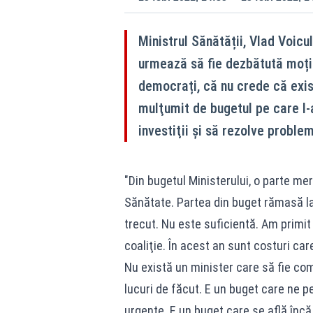
Ministrul Sănătății, Vlad Voicu
urmează să fie dezbătută moți
democrați, că nu crede că exis
mulţumit de bugetul pe care l-a
investiţii și să rezolve proble
"Din bugetul Ministerului, o parte me
Sănătate. Partea din buget rămasă la
trecut. Nu este suficientă. Am primit 
coaliţie. În acest an sunt costuri care
Nu există un minister care să fie co
lucuri de făcut. E un buget care ne p
urgente. E un buget care se află încă 