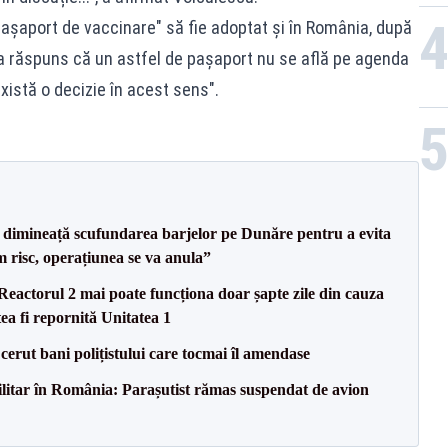
pașaport de vaccinare" să fie adoptat și în România, după
 a răspuns că un astfel de pașaport nu se află pe agenda
există o decizie în acest sens".
imineață scufundarea barjelor pe Dunăre pentru a evita
m risc, operațiunea se va anula”
eactorul 2 mai poate funcționa doar șapte zile din cauza
ea fi repornită Unitatea 1
 cerut bani polițistului care tocmai îl amendase
militar în România: Parașutist rămas suspendat de avion