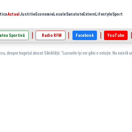
tica
Actual
Justitie
Economie
Locale
Sanatate
Extern
Lifestyle
Sport
atea Sportivă
Radio RFM
Facebook
YouTube
cu, despre bugetul alocat Sănătății: "Lucrurile își vor găsi o soluție. Nu există 