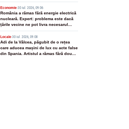
4
Economie
-
30 iul. 2026, 09:06
România a rămas fără energie electrică
nucleară. Expert: problema este dacă
țările vecine ne pot livra necesarul
lipsă
5
Locale
-
30 iul. 2026, 09:08
Adi de la Vâlcea, păgubit de o rețea
care aducea mașini de lux cu acte false
din Spania. Artistul a rămas fără două
autoturisme și 10.000 de euro