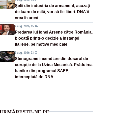
Șefii din industria de armament, acuzați
de luare de mită, vor să fie liberi. DNA îi
vrea în arest
4 aug. 2026, 15:16
Predarea lui Ionel Arsene către România,
blocată printr-o decizie a instanței
italiene, pe motive medicale
3 aug. 2026, 23:07
Stenograme incendiare din dosarul de
corupție de la Uzina Mecanică. Prăduirea
banilor din programul SAFE,
interceptată de DNA
URMĂREȘTE-NE PE