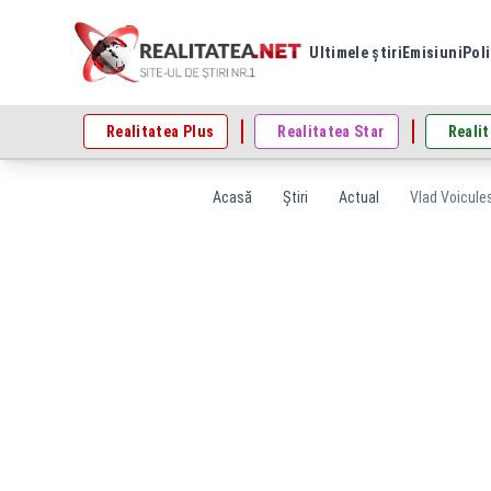
Ultimele știri
Emisiuni
Poli
Realitatea Plus
Realitatea Star
Realit
Acasă
Știri
Actual
Vlad Voicules