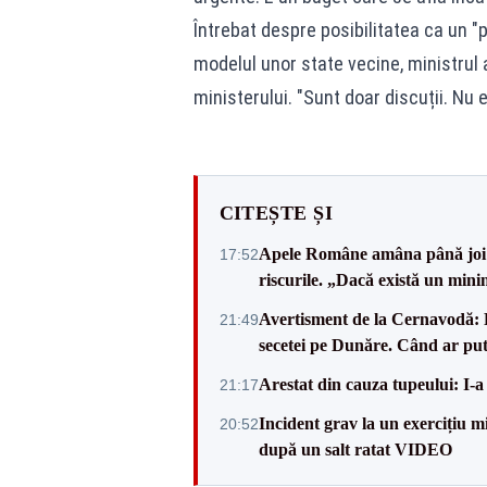
Întrebat despre posibilitatea ca un "
modelul unor state vecine, ministrul
ministerului. "Sunt doar discuții. Nu 
CITEȘTE ȘI
Apele Române amâna până joi d
17:52
riscurile. „Dacă există un mini
Avertisment de la Cernavodă: R
21:49
secetei pe Dunăre. Când ar put
Arestat din cauza tupeului: I-a
21:17
Incident grav la un exercițiu 
20:52
după un salt ratat VIDEO