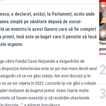
lescu, a declarat, astăzi, la Parlament, acolo unde
unea simplă pe sănătate depusă de social-
tă un ministru în acest Guvern care să fie complet
 primit, însă este un buget care îi permite să facă
mele urgente.
Ten
prot
Socia
dem
în 
rge către Fondul Casei Naţionale a Asigurărilor de
 dispoziţia ministerului este un pic mai mare decât anul
asigurări că se vor găsi soluţii. Am avut discuţii şi în
 nu se vor repeta în 2022. Lucrurile își vor găsi o soluție.
mplet mulțumit de bugetul primit. Avem foarte multe
ermite să facem investiții și să rezolvăm chestiunile
în discuție...", a afirmat Voiculescu.