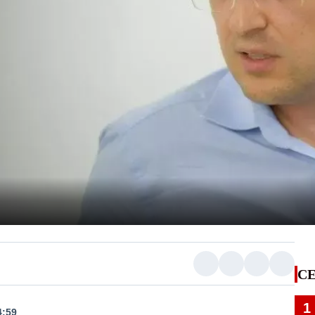
CE
1
4:59