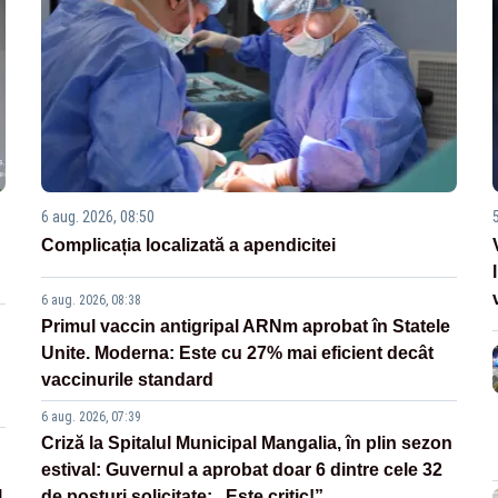
6 aug. 2026, 08:50
Complicația localizată a apendicitei
6 aug. 2026, 08:38
Primul vaccin antigripal ARNm aprobat în Statele
Unite. Moderna: Este cu 27% mai eficient decât
vaccinurile standard
6 aug. 2026, 07:39
Criză la Spitalul Municipal Mangalia, în plin sezon
estival: Guvernul a aprobat doar 6 dintre cele 32
l
de posturi solicitate: „Este critic!”