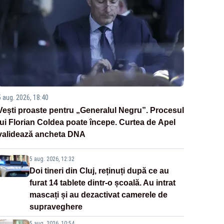
5 aug. 2026, 18:40
Vești proaste pentru „Generalul Negru”. Procesul
lui Florian Coldea poate începe. Curtea de Apel
validează ancheta DNA
5 aug. 2026, 12:32
Doi tineri din Cluj, reținuți după ce au
furat 14 tablete dintr-o școală. Au intrat
mascați și au dezactivat camerele de
supraveghere
5 aug. 2026, 10:54