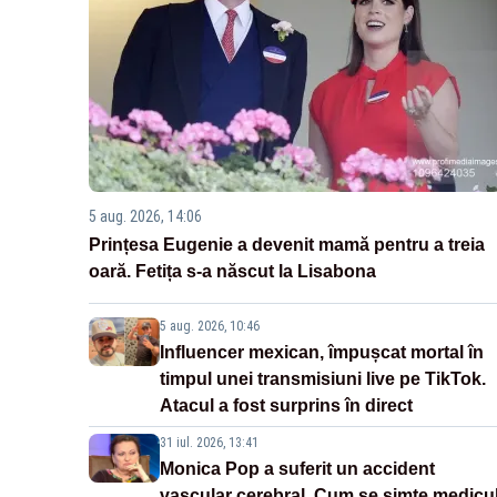
5 aug. 2026, 14:06
Prințesa Eugenie a devenit mamă pentru a treia
oară. Fetița s-a născut la Lisabona
5 aug. 2026, 10:46
Influencer mexican, împușcat mortal în
timpul unei transmisiuni live pe TikTok.
Atacul a fost surprins în direct
31 iul. 2026, 13:41
Monica Pop a suferit un accident
vascular cerebral. Cum se simte medicu