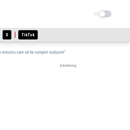
Schimba tema
X
TikTok
un ministru care să fie complet mulțumit"
Advertising