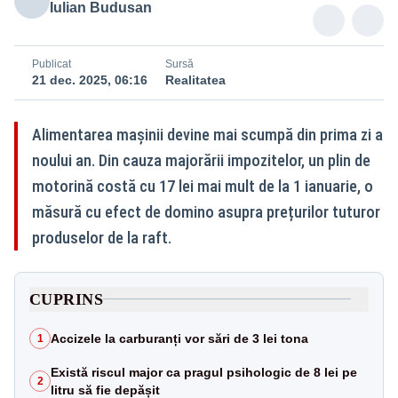
Iulian Budusan
Publicat
Sursă
21 dec. 2025, 06:16
Realitatea
Alimentarea mașinii devine mai scumpă din prima zi a
noului an. Din cauza majorării impozitelor, un plin de
motorină costă cu 17 lei mai mult de la 1 ianuarie, o
măsură cu efect de domino asupra prețurilor tuturor
produselor de la raft.
CUPRINS
Accizele la carburanți vor sări de 3 lei tona
1
Există riscul major ca pragul psihologic de 8 lei pe
2
litru să fie depășit