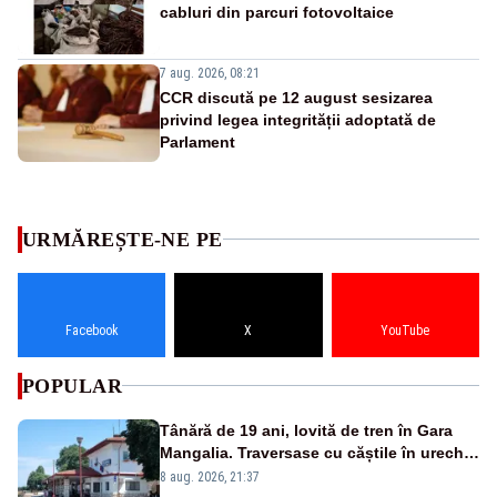
cabluri din parcuri fotovoltaice
7 aug. 2026, 08:21
CCR discută pe 12 august sesizarea
privind legea integrității adoptată de
Parlament
URMĂREȘTE-NE PE
Facebook
X
YouTube
POPULAR
Tânără de 19 ani, lovită de tren în Gara
Mangalia. Traversase cu căștile în urechi
liniile printr-un loc nepermis
8 aug. 2026, 21:37