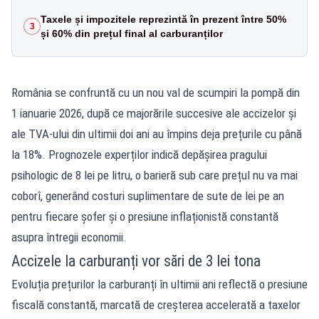
Taxele și impozitele reprezintă în prezent între 50%
3
și 60% din prețul final al carburanților
România se confruntă cu un nou val de scumpiri la pompă din
1 ianuarie 2026, după ce majorările succesive ale accizelor și
ale TVA-ului din ultimii doi ani au împins deja prețurile cu până
la 18%. Prognozele experților indică depășirea pragului
psihologic de 8 lei pe litru, o barieră sub care prețul nu va mai
coborî, generând costuri suplimentare de sute de lei pe an
pentru fiecare șofer și o presiune inflaționistă constantă
asupra întregii economii.
Accizele la carburanți vor sări de 3 lei tona
Evoluția prețurilor la carburanți în ultimii ani reflectă o presiune
fiscală constantă, marcată de creșterea accelerată a taxelor