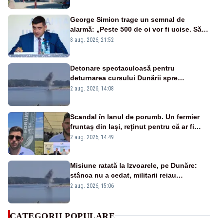
George Simion trage un semnal de
alarmă: „Peste 500 de oi vor fi ucise. Să
vedem dacă ciobanii vor fi despăgubiți”
8 aug. 2026, 21:52
Detonare spectaculoasă pentru
deturnarea cursului Dunării spre
Cernavodă. Imagini MApN – VIDEO
2 aug. 2026, 14:08
Scandal în lanul de porumb. Un fermier
fruntaș din Iași, reținut pentru că ar fi
bătut un bărbat prins la furat
2 aug. 2026, 14:49
Misiune ratată la Izvoarele, pe Dunăre:
stânca nu a cedat, militarii reiau
detonările luni – VIDEO
2 aug. 2026, 15:06
CATEGORII POPULARE