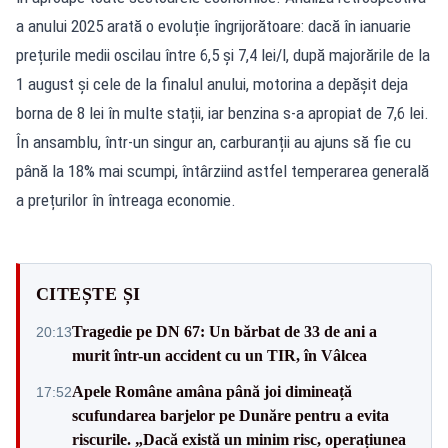
a anului 2025 arată o evoluție îngrijorătoare: dacă în ianuarie
prețurile medii oscilau între 6,5 și 7,4 lei/l, după majorările de la
1 august și cele de la finalul anului, motorina a depășit deja
borna de 8 lei în multe stații, iar benzina s-a apropiat de 7,6 lei.
În ansamblu, într-un singur an, carburanții au ajuns să fie cu
până la 18% mai scumpi, întârziind astfel temperarea generală
a prețurilor în întreaga economie.
CITEȘTE ȘI
Tragedie pe DN 67: Un bărbat de 33 de ani a
20:13
murit într-un accident cu un TIR, în Vâlcea
Apele Române amâna până joi dimineață
17:52
scufundarea barjelor pe Dunăre pentru a evita
riscurile. „Dacă există un minim risc, operațiunea