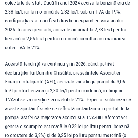
colectate de stat. Dacă în anul 2024 acciza la benzină era de
2,38 lei/l, iar la motorină de 2,32 lei/l, sub un TVA de 19%,
configurația s-a modificat drastic începând cu vara anului
2025. În acea perioadă, accizele au urcat la 2,78 lei/l pentru
benzină și 2,55 lei/l pentru motorină, simultan cu majorarea
cotei TVA la 21%.
Această tendință va continua și în 2026, când, potrivit
declarațiilor lui Dumitru Chisăliță, președintele Asociației
Energia Inteligentă (AEI), accizele vor atinge pragul de 3,06
lei/l pentru benzină și 2,80 lei/l pentru motorină, în timp ce
TVA-ul se va menține la nivelul de 21%. Expertul subliniază că
aceste ajustări fiscale se reflectă instantaneu în prețul de la
pompă, astfel că majorarea accizei și a TVA-ului aferent vor
genera o scumpire estimată la 0,28 lei pe litru pentru benzină
(o creștere de 3,8%) și de 0,25 lei pe litru pentru motorină (o