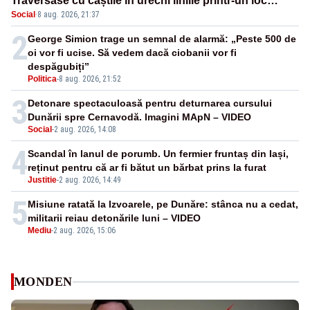
Traversase cu căștile în urechi liniile printr-un loc
Social
·
8 aug. 2026, 21:37
nepermis
2
George Simion trage un semnal de alarmă: „Peste 500 de
oi vor fi ucise. Să vedem dacă ciobanii vor fi
despăgubiți”
Politica
-
8 aug. 2026, 21:52
3
Detonare spectaculoasă pentru deturnarea cursului
Dunării spre Cernavodă. Imagini MApN – VIDEO
Social
-
2 aug. 2026, 14:08
4
Scandal în lanul de porumb. Un fermier fruntaș din Iași,
reținut pentru că ar fi bătut un bărbat prins la furat
Justitie
-
2 aug. 2026, 14:49
5
Misiune ratată la Izvoarele, pe Dunăre: stânca nu a cedat,
militarii reiau detonările luni – VIDEO
Mediu
-
2 aug. 2026, 15:06
MONDEN