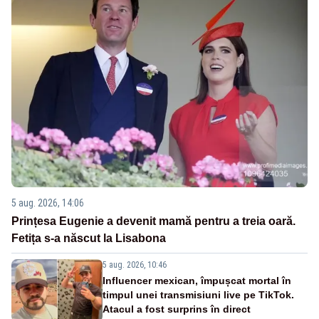
5 aug. 2026, 14:06
Prințesa Eugenie a devenit mamă pentru a treia oară.
Fetița s-a născut la Lisabona
5 aug. 2026, 10:46
Influencer mexican, împușcat mortal în
timpul unei transmisiuni live pe TikTok.
Atacul a fost surprins în direct