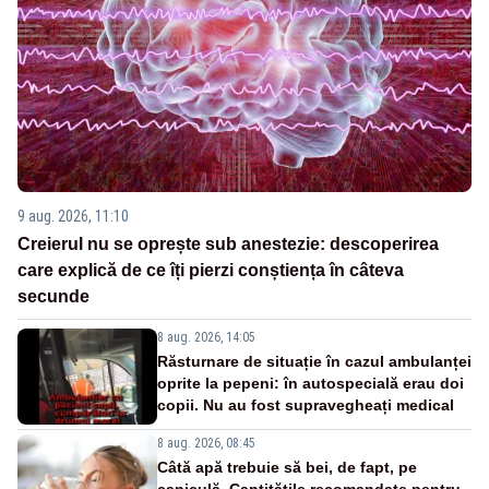
9 aug. 2026, 11:10
Creierul nu se oprește sub anestezie: descoperirea
care explică de ce îți pierzi conștiența în câteva
secunde
8 aug. 2026, 14:05
Răsturnare de situație în cazul ambulanței
oprite la pepeni: în autospecială erau doi
copii. Nu au fost supravegheați medical
8 aug. 2026, 08:45
Câtă apă trebuie să bei, de fapt, pe