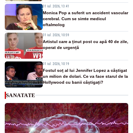
31 iul. 2026, 13:41
Monica Pop a suferit un accident vascular
cerebral. Cum se simte medicul
oftalmolog
31 iul. 2026, 10:59
Artistul care a ținut post cu apă 40 de zile,
operat de urgență
31 iul. 2026, 10:19
Fostul soț al lui Jennifer Lopez a câștigat
un milion de dolari. Ce va face starul de la
Hollywood cu banii câștigați?
SANATATE