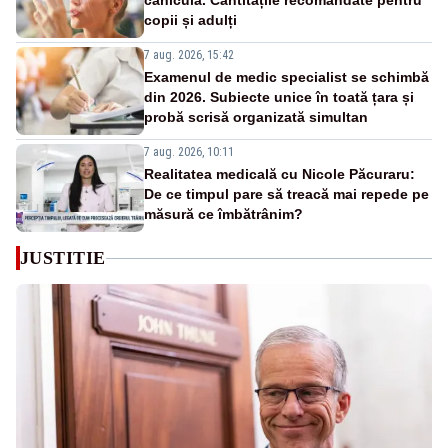
caniculă. Cantitățile recomandate pentru
copii și adulți
7 aug. 2026, 15:42
Examenul de medic specialist se schimbă
din 2026. Subiecte unice în toată țara și
probă scrisă organizată simultan
7 aug. 2026, 10:11
Realitatea medicală cu Nicole Păcuraru:
De ce timpul pare să treacă mai repede pe
măsură ce îmbătrânim?
JUSTITIE