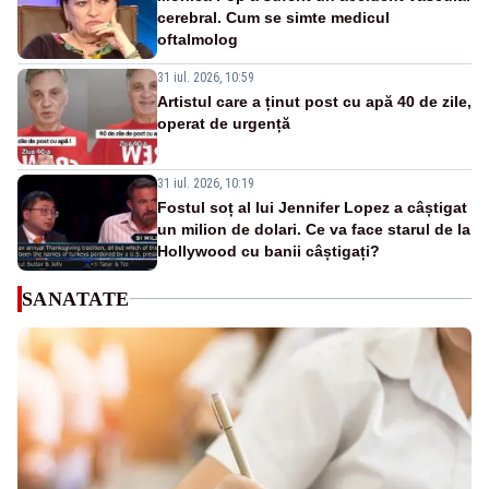
cerebral. Cum se simte medicul
oftalmolog
31 iul. 2026, 10:59
Artistul care a ținut post cu apă 40 de zile,
operat de urgență
31 iul. 2026, 10:19
Fostul soț al lui Jennifer Lopez a câștigat
un milion de dolari. Ce va face starul de la
Hollywood cu banii câștigați?
SANATATE