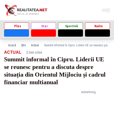
Plus
Star
Sportivă
Radio
Acasă
Știri
Actual
Summit informal în Cipru. Liderii UE se reunesc pentru a discuta despre situația din Orientul Mijlociu și cadrul financiar multianual
·
ACTUAL
2 min citire
Summit informal în Cipru. Liderii UE
se reunesc pentru a discuta despre
situația din Orientul Mijlociu și cadrul
financiar multianual
Advertising