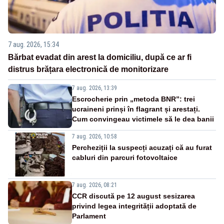
7 aug. 2026, 15:34
Bărbat evadat din arest la domiciliu, după ce ar fi
distrus brățara electronică de monitorizare
7 aug. 2026, 13:39
Escrocherie prin „metoda BNR”: trei
ucraineni prinși în flagrant și arestați.
Cum convingeau victimele să le dea banii
7 aug. 2026, 10:58
Percheziții la suspecți acuzați că au furat
cabluri din parcuri fotovoltaice
7 aug. 2026, 08:21
CCR discută pe 12 august sesizarea
privind legea integrității adoptată de
Parlament