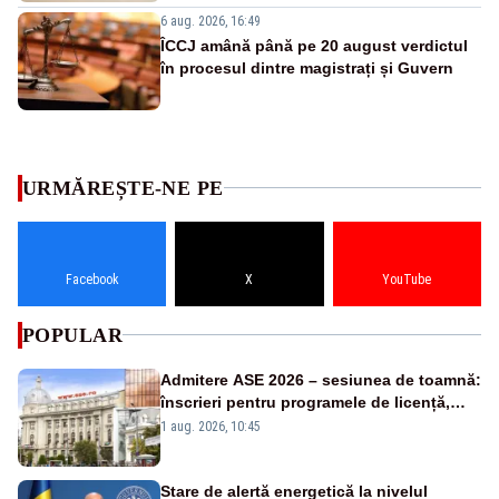
6 aug. 2026, 16:49
ÎCCJ amână până pe 20 august verdictul
în procesul dintre magistrați și Guvern
URMĂREȘTE-NE PE
Facebook
X
YouTube
POPULAR
Admitere ASE 2026 – sesiunea de toamnă:
înscrieri pentru programele de licență,
masterat și doctorat
1 aug. 2026, 10:45
Stare de alertă energetică la nivelul