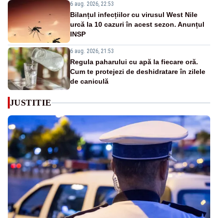
6 aug. 2026, 22:53
Bilanțul infecțiilor cu virusul West Nile
urcă la 10 cazuri în acest sezon. Anunțul
INSP
6 aug. 2026, 21:53
Regula paharului cu apă la fiecare oră.
Cum te protejezi de deshidratare în zilele
de caniculă
JUSTITIE