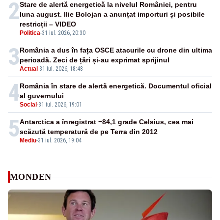
2
Stare de alertă energetică la nivelul României, pentru
luna august. Ilie Bolojan a anunțat importuri și posibile
restricții – VIDEO
Politica
-
31 iul. 2026, 20:30
3
România a dus în fața OSCE atacurile cu drone din ultima
perioadă. Zeci de țări și-au exprimat sprijinul
Actual
-
31 iul. 2026, 18:48
4
România în stare de alertă energetică. Documentul oficial
al guvernului
Social
-
31 iul. 2026, 19:01
5
Antarctica a înregistrat −84,1 grade Celsius, cea mai
scăzută temperatură de pe Terra din 2012
Mediu
-
31 iul. 2026, 19:04
MONDEN