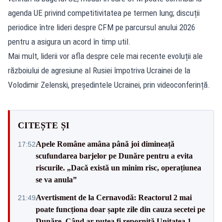
agenda UE privind competitivitatea pe termen lung; discuții
periodice între lideri despre CFM pe parcursul anului 2026
pentru a asigura un acord în timp util.
Mai mult, liderii vor afla despre cele mai recente evoluții ale
războiului de agresiune al Rusiei împotriva Ucrainei de la
Volodimir Zelenski, președintele Ucrainei, prin videoconferință.
CITEȘTE ȘI
Apele Române amâna până joi dimineață
17:52
scufundarea barjelor pe Dunăre pentru a evita
riscurile. „Dacă există un minim risc, operațiunea
se va anula”
Avertisment de la Cernavodă: Reactorul 2 mai
21:49
poate funcționa doar șapte zile din cauza secetei pe
Dunăre. Când ar putea fi repornită Unitatea 1