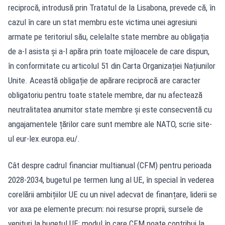
reciprocă, introdusă prin Tratatul de la Lisabona, prevede că, în
cazul în care un stat membru este victima unei agresiuni
armate pe teritoriul său, celelalte state membre au obligația
de a-l asista și a-l apăra prin toate mijloacele de care dispun,
în conformitate cu articolul 51 din Carta Organizației Națiunilor
Unite. Această obligație de apărare reciprocă are caracter
obligatoriu pentru toate statele membre, dar nu afectează
neutralitatea anumitor state membre și este consecventă cu
angajamentele țărilor care sunt membre ale NATO, scrie site-
ul eur-lex.europa.eu/.
Cât despre cadrul financiar multianual (CFM) pentru perioada
2028-2034, bugetul pe termen lung al UE, în special în vederea
corelării ambițiilor UE cu un nivel adecvat de finanțare, liderii se
vor axa pe elemente precum: noi resurse proprii, sursele de
venituri la bugetul UE; modul în care CFM poate contribui la