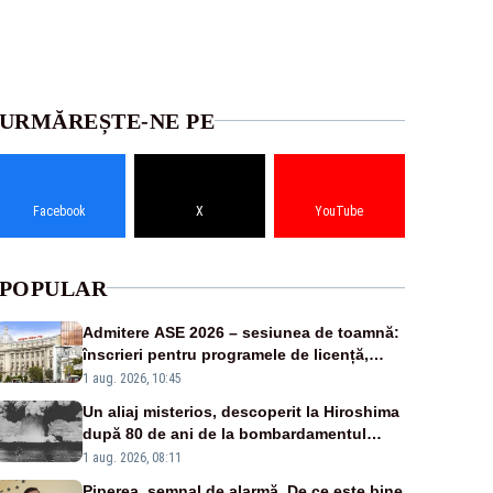
URMĂREȘTE-NE PE
Facebook
X
YouTube
POPULAR
Admitere ASE 2026 – sesiunea de toamnă:
înscrieri pentru programele de licență,
masterat și doctorat
1 aug. 2026, 10:45
Un aliaj misterios, descoperit la Hiroshima
după 80 de ani de la bombardamentul
nuclear
1 aug. 2026, 08:11
Piperea, semnal de alarmă. De ce este bine