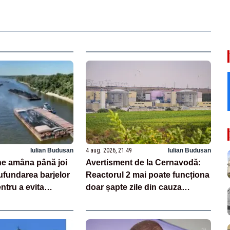
Iulian Budusan
4 aug. 2026, 21:49
Iulian Budusan
e amâna până joi
Avertisment de la Cernavodă:
ufundarea barjelor
Reactorul 2 mai poate funcționa
ntru a evita
doar șapte zile din cauza
acă există un minim
secetei pe Dunăre. Când ar
unea se va anula”
putea fi repornită Unitatea 1