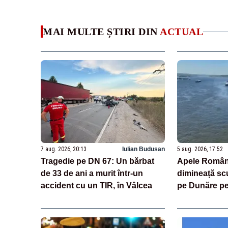
MAI MULTE ȘTIRI DIN
ACTUAL
7 aug. 2026, 20:13
Iulian Budusan
5 aug. 2026, 17:52
Tragedie pe DN 67: Un bărbat
Apele Român
de 33 de ani a murit într-un
dimineață sc
accident cu un TIR, în Vâlcea
pe Dunăre pe
riscurile. „D
risc, operați