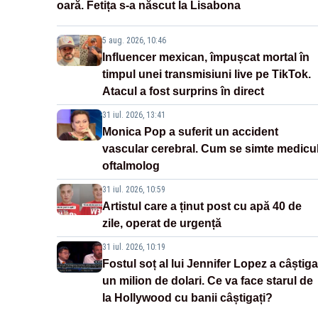
oară. Fetița s-a născut la Lisabona
5 aug. 2026, 10:46
Influencer mexican, împușcat mortal în
timpul unei transmisiuni live pe TikTok.
Atacul a fost surprins în direct
31 iul. 2026, 13:41
Monica Pop a suferit un accident
vascular cerebral. Cum se simte medicu
oftalmolog
31 iul. 2026, 10:59
Artistul care a ținut post cu apă 40 de
zile, operat de urgență
31 iul. 2026, 10:19
Fostul soț al lui Jennifer Lopez a câștiga
un milion de dolari. Ce va face starul de
la Hollywood cu banii câștigați?