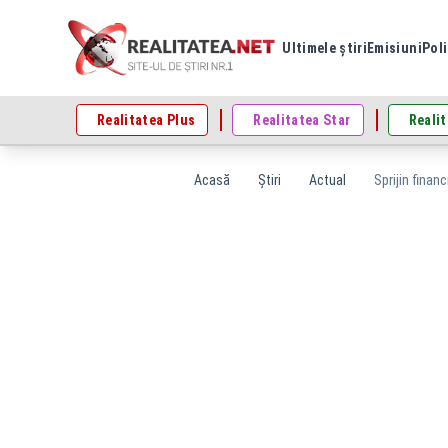
Ultimele știri
Emisiuni
Poli
Realitatea Plus
Realitatea Star
Realit
Acasă
Știri
Actual
Sprijin finan