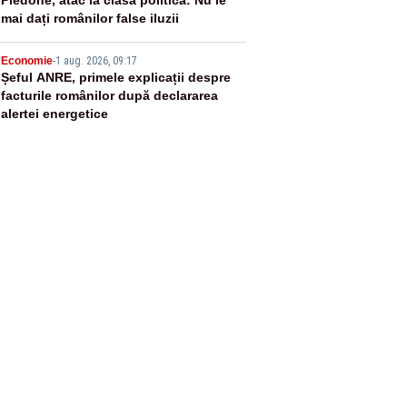
4
mai dați românilor false iluzii
5
Economie
-
1 aug. 2026, 09:17
Șeful ANRE, primele explicații despre
facturile românilor după declararea
alertei energetice