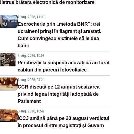
distrus brățara electronică de monitorizare
7 aug. 2026, 13:39
Escrocherie prin „metoda BNR”: trei
ucraineni prinși în flagrant și arestați.
Cum convingeau victimele să le dea
banii
7 aug. 2026, 10:58
Percheziții la suspecți acuzați că au furat
cabluri din parcuri fotovoltaice
7 aug. 2026, 08:21
CCR discută pe 12 august sesizarea
privind legea integrității adoptată de
Parlament
6 aug. 2026, 16:49
ÎCCJ amână până pe 20 august verdictul
în procesul dintre magistrați și Guvern