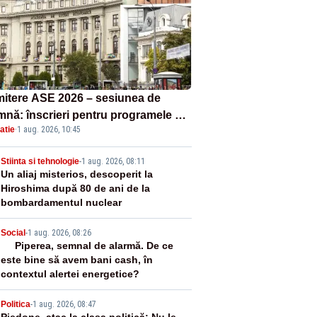
itere ASE 2026 – sesiunea de
mnă: înscrieri pentru programele de
atie
·
1 aug. 2026, 10:45
nță, masterat și doctorat
2
Stiinta si tehnologie
-
1 aug. 2026, 08:11
Un aliaj misterios, descoperit la
Hiroshima după 80 de ani de la
bombardamentul nuclear
3
Social
-
1 aug. 2026, 08:26
Piperea, semnal de alarmă. De ce
este bine să avem bani cash, în
contextul alertei energetice?
Politica
-
1 aug. 2026, 08:47
Piedone, atac la clasa politică: Nu le