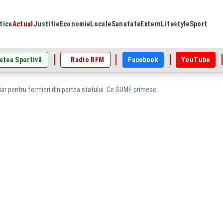
tica
Actual
Justitie
Economie
Locale
Sanatate
Extern
Lifestyle
Sport
atea Sportivă
Radio RFM
Facebook
YouTube
ciar pentru fermieri din partea statului. Ce SUME primesc