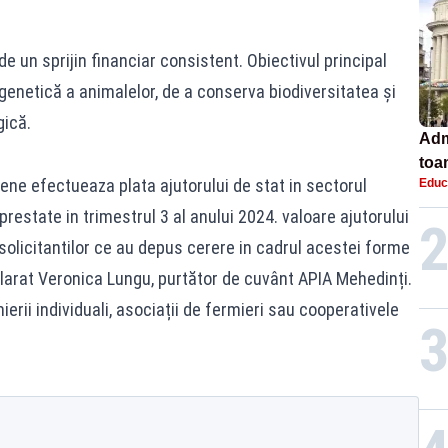
e un sprijin financiar consistent. Obiectivul principal
genetică a animalelor, de a conserva biodiversitatea și
gică.
Adm
toa
tene efectueaza plata ajutorului de stat in sectorul
Educ
lice
prestate in trimestrul 3 al anului 2024. valoare ajutorului
 solicitantilor ce au depus cerere in cadrul acestei forme
clarat Veronica Lungu, purtător de cuvânt APIA Mehedinți.
ierii individuali, asociații de fermieri sau cooperativele