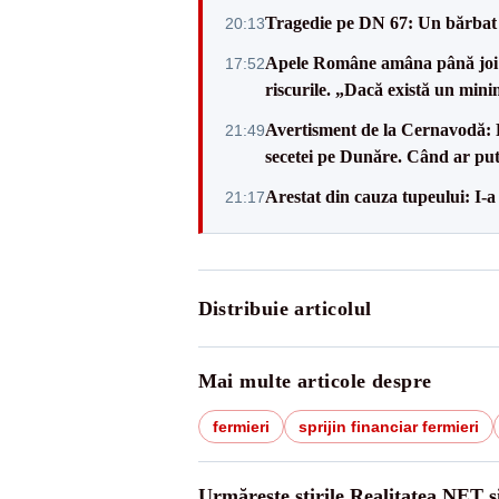
Tragedie pe DN 67: Un bărbat d
20:13
Apele Române amâna până joi d
17:52
riscurile. „Dacă există un mini
Avertisment de la Cernavodă: R
21:49
secetei pe Dunăre. Când ar put
Arestat din cauza tupeului: I-a
21:17
Distribuie articolul
Mai multe articole despre
fermieri
sprijin financiar fermieri
Urmărește știrile Realitatea.NET ș