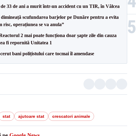
e 33 de ani a murit într-un accident cu un TIR, în Vâlcea
imineață scufundarea barjelor pe Dunăre pentru a evita
m risc, operațiunea se va anula”
eactorul 2 mai poate funcționa doar șapte zile din cauza
ea fi repornită Unitatea 1
 cerut bani polițistului care tocmai îl amendase
stat
ajutoare stat
crescatori animale
i pe
Google News