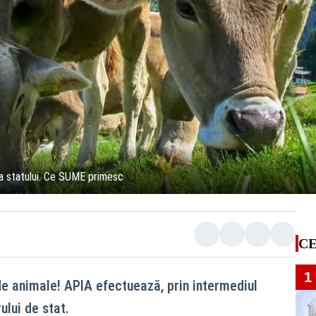
tea statului. Ce SUME primesc
CE
1
de animale! APIA efectuează, prin intermediul
rului de stat.