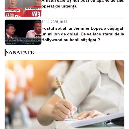
Artistul care a ținut post cu apă 40 de zile,
operat de urgență
31 iul. 2026, 10:19
Fostul soț al lui Jennifer Lopez a câștigat
un milion de dolari. Ce va face starul de la
Hollywood cu banii câștigați?
SANATATE