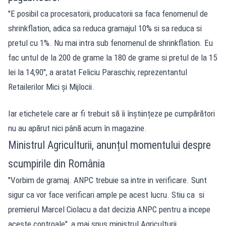
"E posibil ca procesatorii, producatorii sa faca fenomenul de
shrinkflation, adica sa reduca gramajul 10% si sa reduca si
pretul cu 1%. Nu mai intra sub fenomenul de shrinkflation. Eu
fac untul de la 200 de grame la 180 de grame si pretul de la 15
lei la 14,90", a aratat Feliciu Paraschiv, reprezentantul
Retailerilor Mici și Mijlocii.
Iar etichetele care ar fi trebuit să îi înștiințeze pe cumpărători
nu au apărut nici până acum în magazine.
Ministrul Agriculturii, anunțul momentului despre
scumpirile din România
"Vorbim de gramaj. ANPC trebuie sa intre in verificare. Sunt
sigur ca vor face verificari ample pe acest lucru. Stiu ca si
premierul Marcel Ciolacu a dat decizia ANPC pentru a incepe
aceste controale", a mai spus ministrul Agriculturii.