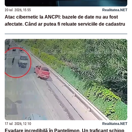
20 iul. 2026, 15:55
Realitatea.NET
Atac cibernetic la ANCPI: bazele de date nu au fost
afectate. Când ar putea fi reluate serviciile de cadastru
17 iul. 2026, 12:10
Realitatea.NET
Evadare incredibilă în Pantelimon. Un traficant șchiop