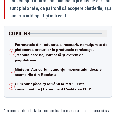
noi scumpiri ar urma să aibă loc la produsele care nu
sunt plafonate, ca patronii să acopere pierderile, așa
cum s-a întâmplat și în trecut.
CUPRINS
Patronatele din industria alimentară, nemulțumite de
plafonarea prețurilor la produsele românești:
1
„Măsura este nejustificată şi extrem de
păgubitoare!”
Ministrul Agriculturii, anunțul momentului despre
2
scumpirile din România
Cum sunt păcăliți românii la raft? Fenta
3
comercianților | Experiment Realitatea PLUS
"In momentul de fata, noi am luat o masura foarte buna si s-a