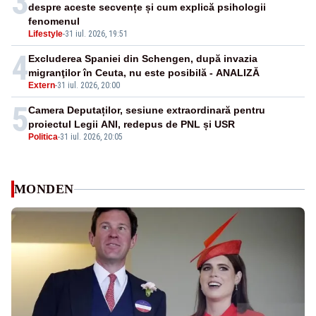
3
despre aceste secvențe și cum explică psihologii
fenomenul
Lifestyle
-
31 iul. 2026, 19:51
4
Excluderea Spaniei din Schengen, după invazia
migranţilor în Ceuta, nu este posibilă - ANALIZĂ
Extern
-
31 iul. 2026, 20:00
5
Camera Deputaților, sesiune extraordinară pentru
proiectul Legii ANI, redepus de PNL și USR
Politica
-
31 iul. 2026, 20:05
MONDEN