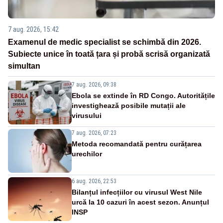
7 aug. 2026, 15:42
Examenul de medic specialist se schimbă din 2026.
Subiecte unice în toată țara și probă scrisă organizată
simultan
7 aug. 2026, 09:38
Ebola se extinde în RD Congo. Autoritățile
investighează posibile mutații ale
virusului
7 aug. 2026, 07:23
Metoda recomandată pentru curățarea
urechilor
6 aug. 2026, 22:53
Bilanțul infecțiilor cu virusul West Nile
urcă la 10 cazuri în acest sezon. Anunțul
INSP