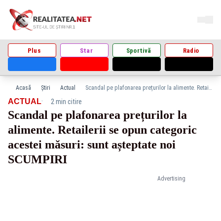
Plus
Star
Sportivă
Radio
Acasă
Știri
Actual
Scandal pe plafonarea prețurilor la alimente. Retailerii se opun categoric acestei măsuri: sunt așteptate noi SCUMPIRI
·
ACTUAL
2 min citire
Scandal pe plafonarea prețurilor la
alimente. Retailerii se opun categoric
acestei măsuri: sunt așteptate noi
SCUMPIRI
Advertising