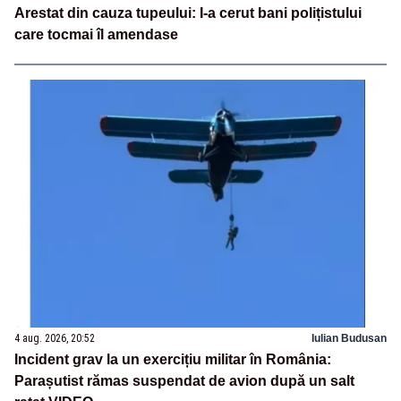
Arestat din cauza tupeului: I-a cerut bani polițistului
care tocmai îl amendase
4 aug. 2026, 20:52
Iulian Budusan
Incident grav la un exercițiu militar în România:
Parașutist rămas suspendat de avion după un salt