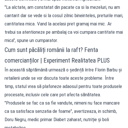
"La alctate, am constatat din pacate ca si la mezeluri, nu am
cantarit dar se vede si la cosul zilnic bineinteles, preturile mari,
cantitatea mica. Vand la acelasi pret gramaj mai mic. Ar
trebui sa atentioneze pe ambalaj ca voi cumpara cantitate mai
mica", spune un cumparator.
Cum sunt păcăliți românii la raft? Fenta
comercianților | Experiment Realitatea PLUS
În această săptămână urmează o ședință între Florin Barbu și
retailerii unde se vor discuta toate aceste probleme. Între
timp, statul vrea să plafoneze adaosul pentru toate produsele
procesate, inclusiv cele care pot afecta sănătatea.
"Produsele se fac ca sa fie vandute, nimeni nu face mancare
ca sa satisfaca senzatia de foame", avertizeaza, in schimb,
Doru Negru, medic primar Diabet zaharat, nutriție și boli
metabolice.