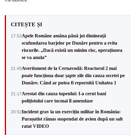
CITEȘTE ȘI
Apele Române amâna până joi dimineață
17:52
scufundarea barjelor pe Dunăre pentru a evita
riscurile. „Dacă există un minim risc, operațiunea
se va anula”
Avertisment de la Cernavodă: Reactorul 2 mai
21:49
poate funcționa doar șapte zile din cauza secetei pe
Dunăre. Când ar putea fi repornită Unitatea 1
Arestat din cauza tupeului: I-a cerut bani
21:17
polițistului care tocmai îl amendase
Incident grav la un exercițiu militar în România:
20:52
Parașutist rămas suspendat de avion după un salt
ratat VIDEO