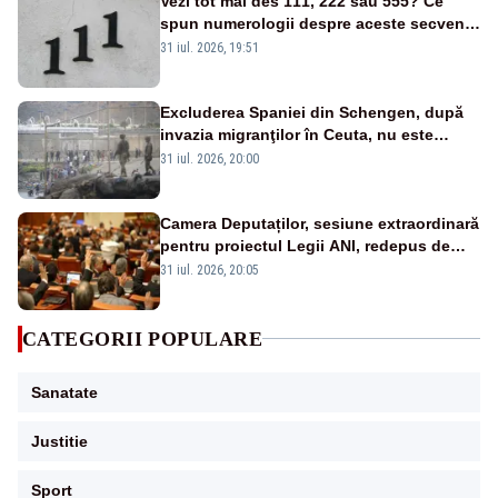
Vezi tot mai des 111, 222 sau 555? Ce
spun numerologii despre aceste secvențe
și cum explică psihologii fenomenul
31 iul. 2026, 19:51
Excluderea Spaniei din Schengen, după
invazia migranţilor în Ceuta, nu este
posibilă - ANALIZĂ
31 iul. 2026, 20:00
Camera Deputaților, sesiune extraordinară
pentru proiectul Legii ANI, redepus de
PNL și USR
31 iul. 2026, 20:05
CATEGORII POPULARE
Sanatate
Justitie
Sport