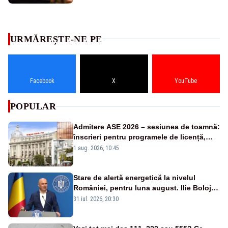
URMĂREȘTE-NE PE
Facebook
X
YouTube
POPULAR
Admitere ASE 2026 – sesiunea de toamnă:
înscrieri pentru programele de licență,
masterat și doctorat
1 aug. 2026, 10:45
Stare de alertă energetică la nivelul
României, pentru luna august. Ilie Bolojan
a anunțat importuri și posibile restricții –
31 iul. 2026, 20:30
VIDEO