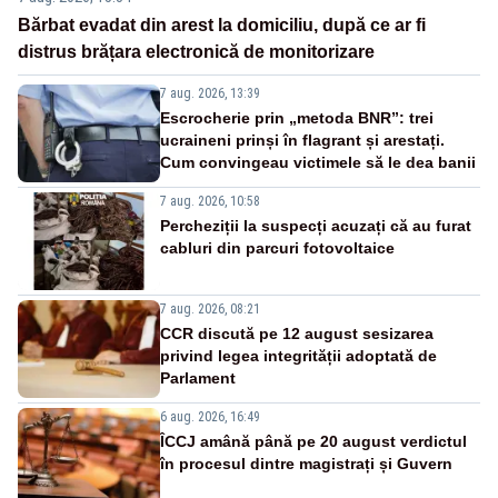
Bărbat evadat din arest la domiciliu, după ce ar fi
distrus brățara electronică de monitorizare
7 aug. 2026, 13:39
Escrocherie prin „metoda BNR”: trei
ucraineni prinși în flagrant și arestați.
Cum convingeau victimele să le dea banii
7 aug. 2026, 10:58
Percheziții la suspecți acuzați că au furat
cabluri din parcuri fotovoltaice
7 aug. 2026, 08:21
CCR discută pe 12 august sesizarea
privind legea integrității adoptată de
Parlament
6 aug. 2026, 16:49
ÎCCJ amână până pe 20 august verdictul
în procesul dintre magistrați și Guvern