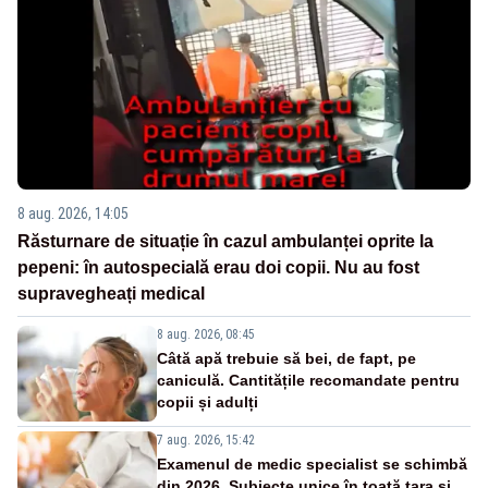
8 aug. 2026, 14:05
Răsturnare de situație în cazul ambulanței oprite la
pepeni: în autospecială erau doi copii. Nu au fost
supravegheați medical
8 aug. 2026, 08:45
Câtă apă trebuie să bei, de fapt, pe
caniculă. Cantitățile recomandate pentru
copii și adulți
7 aug. 2026, 15:42
Examenul de medic specialist se schimbă
din 2026. Subiecte unice în toată țara și