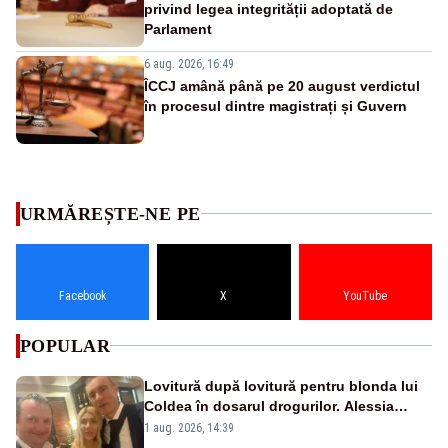
privind legea integrității adoptată de
Parlament
6 aug. 2026, 16:49
ÎCCJ amână până pe 20 august verdictul
în procesul dintre magistrați și Guvern
URMĂREȘTE-NE PE
Facebook
X
YouTube
POPULAR
Lovitură după lovitură pentru blonda lui
Coldea în dosarul drogurilor. Alessia
Păcuraru explică decizia magistraților
1 aug. 2026, 14:39