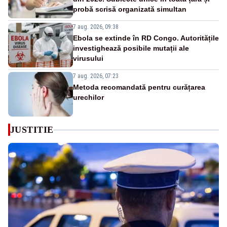
probă scrisă organizată simultan
7 aug. 2026, 09:38
Ebola se extinde în RD Congo. Autoritățile
investighează posibile mutații ale
virusului
7 aug. 2026, 07:23
Metoda recomandată pentru curățarea
urechilor
JUSTITIE