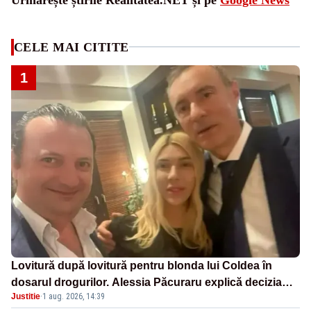
CELE MAI CITITE
1
Lovitură după lovitură pentru blonda lui Coldea în
dosarul drogurilor. Alessia Păcuraru explică decizia
Justitie
·
1 aug. 2026, 14:39
magistraților