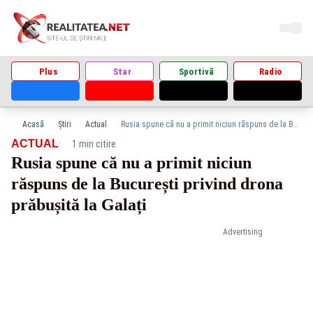
Plus
Star
Sportivă
Radio
Acasă
Știri
Actual
Rusia spune că nu a primit niciun răspuns de la București privind drona prăbușită la Galați
·
ACTUAL
1 min citire
Rusia spune că nu a primit niciun
răspuns de la București privind drona
prăbușită la Galați
Advertising