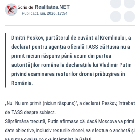
Realitatea.NET
Scris de
Publicat:
1 iun. 2026, 17:54
Dmitri Peskov, purtătorul de cuvânt al Kremlinului, a
declarat pentru agenția oficială TASS că Rusia nu a
primit niciun răspuns până acum din partea
autorităților române la declarațiile lui Vladimir Putin
privind examinarea resturilor dronei prăbușirea în
România.
„Nu. Nu am primit (niciun răspuns)", a declarat Peskov, întrebat
de TASS despre subiect.
Săptămâna trecută, Putin afirmase că, dacă Moscova va primi
date obiective, inclusiv resturile dronei, va efectua o anchetă și
va putea evalua ce s-a întâmplat la Galați.