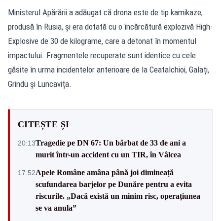
Ministerul Apărării a adăugat că drona este de tip kamikaze,
produsă în Rusia, și era dotată cu o încărcătură explozivă High-
Explosive de 30 de kilograme, care a detonat în momentul
impactului. Fragmentele recuperate sunt identice cu cele
găsite în urma incidentelor anterioare de la Ceatalchioi, Galați,
Grindu și Luncavița.
CITEȘTE ȘI
Tragedie pe DN 67: Un bărbat de 33 de ani a
20:13
murit într-un accident cu un TIR, în Vâlcea
Apele Române amâna până joi dimineață
17:52
scufundarea barjelor pe Dunăre pentru a evita
riscurile. „Dacă există un minim risc, operațiunea
se va anula”