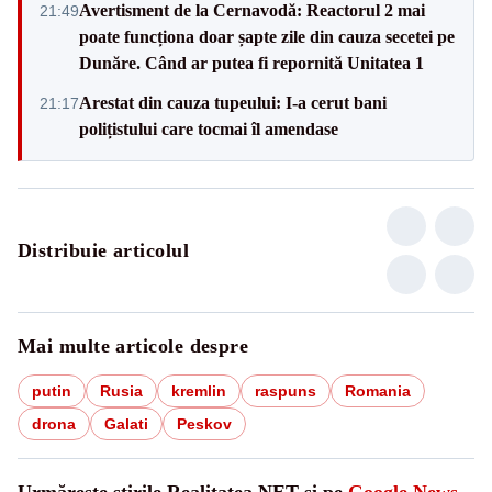
Avertisment de la Cernavodă: Reactorul 2 mai
21:49
poate funcționa doar șapte zile din cauza secetei pe
Dunăre. Când ar putea fi repornită Unitatea 1
Arestat din cauza tupeului: I-a cerut bani
21:17
polițistului care tocmai îl amendase
Distribuie articolul
Mai multe articole despre
putin
Rusia
kremlin
raspuns
Romania
drona
Galati
Peskov
Urmărește știrile Realitatea.NET și pe
Google News