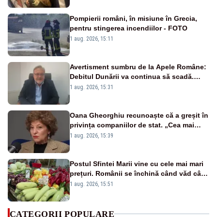
Pompierii români, în misiune în Grecia,
pentru stingerea incendiilor - FOTO
1 aug. 2026, 15:11
Avertisment sumbru de la Apele Române:
Debitul Dunării va continua să scadă.
Cernavodă s-ar putea închide în 4 zile
1 aug. 2026, 15:31
Oana Gheorghiu recunoaște că a greșit în
privința companiilor de stat. „Cea mai
mare tâmpenie a fost că eu am crezut că
1 aug. 2026, 15:39
lucrurile sunt deschise”
Postul Sfintei Marii vine cu cele mai mari
prețuri. Românii se închină când văd cât
costă mâncarea de zi cu zi
1 aug. 2026, 15:51
CATEGORII POPULARE