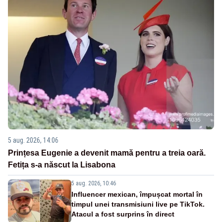
5 aug. 2026, 14:06
Prințesa Eugenie a devenit mamă pentru a treia oară.
Fetița s-a născut la Lisabona
5 aug. 2026, 10:46
Influencer mexican, împușcat mortal în
timpul unei transmisiuni live pe TikTok.
Atacul a fost surprins în direct