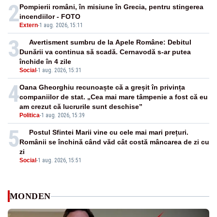
2
Pompierii români, în misiune în Grecia, pentru stingerea
incendiilor - FOTO
Extern
-
1 aug. 2026, 15:11
3
Avertisment sumbru de la Apele Române: Debitul
Dunării va continua să scadă. Cernavodă s-ar putea
închide în 4 zile
Social
-
1 aug. 2026, 15:31
4
Oana Gheorghiu recunoaște că a greșit în privința
companiilor de stat. „Cea mai mare tâmpenie a fost că eu
am crezut că lucrurile sunt deschise”
Politica
-
1 aug. 2026, 15:39
5
Postul Sfintei Marii vine cu cele mai mari prețuri.
Românii se închină când văd cât costă mâncarea de zi cu
zi
Social
-
1 aug. 2026, 15:51
MONDEN