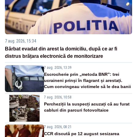
7 aug. 2026, 15:34
Bărbat evadat din arest la domiciliu, după ce ar fi
distrus brățara electronică de monitorizare
7 aug. 2026, 13:39
Escrocherie prin „metoda BNR”: trei
ucraineni prinși în flagrant și arestați.
Cum convingeau victimele să le dea banii
7 aug. 2026, 10:58
Percheziții la suspecți acuzați că au furat
cabluri din parcuri fotovoltaice
7 aug. 2026, 08:21
CCR discută pe 12 august sesizarea