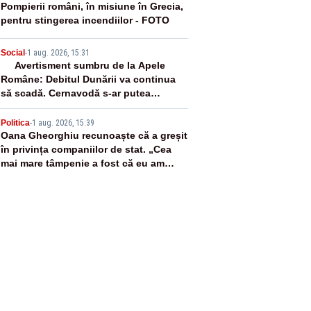
3
Pompierii români, în misiune în Grecia,
pentru stingerea incendiilor - FOTO
4
Social
-
1 aug. 2026, 15:31
Avertisment sumbru de la Apele
Române: Debitul Dunării va continua
să scadă. Cernavodă s-ar putea
închide în 4 zile
5
Politica
-
1 aug. 2026, 15:39
Oana Gheorghiu recunoaște că a greșit
în privința companiilor de stat. „Cea
mai mare tâmpenie a fost că eu am
crezut că lucrurile sunt deschise”