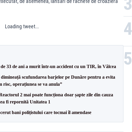
xecutat, de asemenea, lansări de rachete de croazieră
Loading tweet...
e 33 de ani a murit într-un accident cu un TIR, în Vâlcea
imineață scufundarea barjelor pe Dunăre pentru a evita
m risc, operațiunea se va anula”
eactorul 2 mai poate funcționa doar șapte zile din cauza
ea fi repornită Unitatea 1
 cerut bani polițistului care tocmai îl amendase