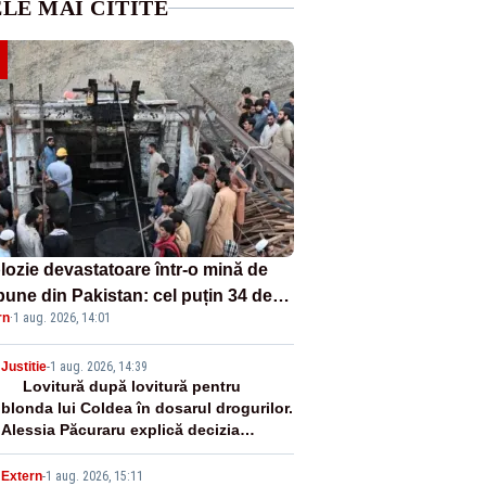
LE MAI CITITE
lozie devastatoare într-o mină de
bune din Pakistan: cel puțin 34 de
rn
·
1 aug. 2026, 14:01
ți - VIDEO
2
Justitie
-
1 aug. 2026, 14:39
Lovitură după lovitură pentru
blonda lui Coldea în dosarul drogurilor.
Alessia Păcuraru explică decizia
magistraților
Extern
-
1 aug. 2026, 15:11