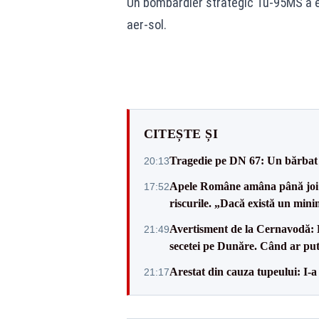
Un bombardier strategic Tu-95MS a e
aer-sol.
CITEȘTE ȘI
Tragedie pe DN 67: Un bărbat d
20:13
Apele Române amâna până joi d
17:52
riscurile. „Dacă există un mini
Avertisment de la Cernavodă: R
21:49
secetei pe Dunăre. Când ar put
Arestat din cauza tupeului: I-a
21:17