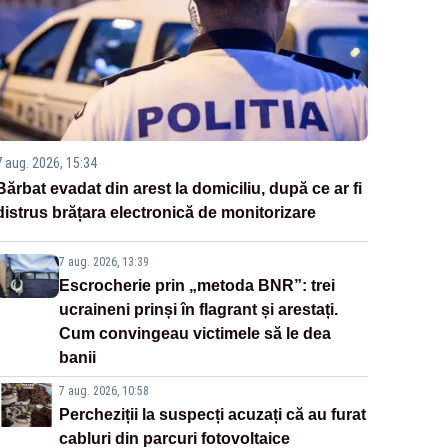
7 aug. 2026, 15:34
Bărbat evadat din arest la domiciliu, după ce ar fi
distrus brățara electronică de monitorizare
7 aug. 2026, 13:39
Escrocherie prin „metoda BNR”: trei
ucraineni prinși în flagrant și arestați.
Cum convingeau victimele să le dea
banii
7 aug. 2026, 10:58
Percheziții la suspecți acuzați că au furat
cabluri din parcuri fotovoltaice