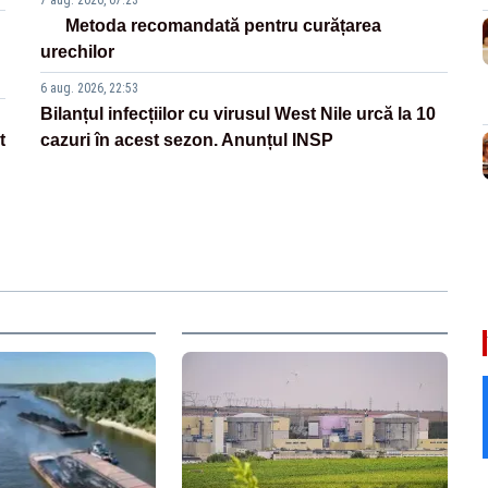
7 aug. 2026, 07:23
Metoda recomandată pentru curățarea
urechilor
6 aug. 2026, 22:53
Bilanțul infecțiilor cu virusul West Nile urcă la 10
t
cazuri în acest sezon. Anunțul INSP