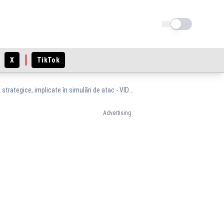
Schimba tema
X
TikTok
Rusia a efectuat exerciții ale forțelor nucleare: rachete balistice, hipersonice și bombardiere strategice, implicate în simulări de atac - VIDEO
Advertising