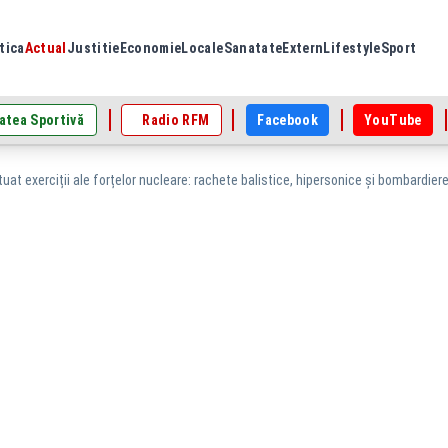
tica
Actual
Justitie
Economie
Locale
Sanatate
Extern
Lifestyle
Sport
atea Sportivă
Radio RFM
Facebook
YouTube