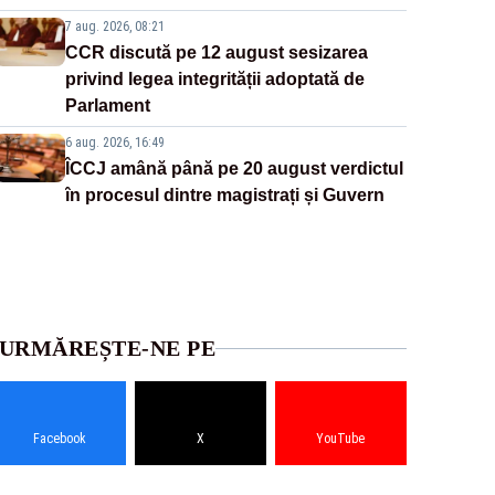
7 aug. 2026, 08:21
CCR discută pe 12 august sesizarea
privind legea integrității adoptată de
Parlament
6 aug. 2026, 16:49
ÎCCJ amână până pe 20 august verdictul
în procesul dintre magistrați și Guvern
URMĂREȘTE-NE PE
Facebook
X
YouTube