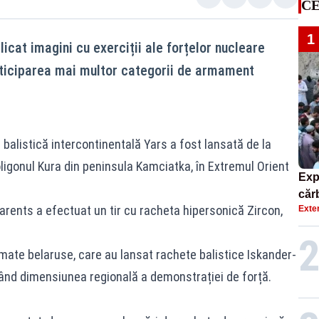
CE
1
licat imagini cu exerciții ale forțelor nucleare
rticiparea mai multor categorii de armament
ă balistică intercontinentală Yars a fost lansată de la
ligonul Kura din peninsula Kamciatka, în Extremul Orient
Exp
căr
arents a efectuat un tir cu racheta hipersonică Zircon,
Exte
mor
.
armate belaruse, care au lansat rachete balistice Iskander-
irând dimensiunea regională a demonstrației de forță.