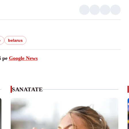
e
belarus
i pe
Google News
SANATATE