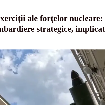
xerciții ale forțelor nucleare: 
mbardiere strategice, implicat