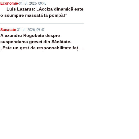
4
Economie
-
31 iul. 2026, 09:45
Luis Lazarus: „Acciza dinamică este
o scumpire mascată la pompă!”
5
Sanatate
-
31 iul. 2026, 09:47
Alexandru Rogobete despre
suspendarea grevei din Sănătate:
„Este un gest de responsabilitate față
de pacienți”