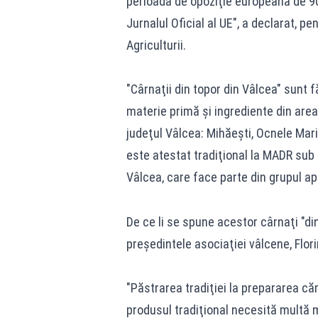
perioada de opoziţie europeană de 90 
Jurnalul Oficial al UE", a declarat, p
Agriculturii.
"Cârnaţii din topor din Vâlcea" sunt f
materie primă şi ingrediente din are
judeţul Vâlcea: Mihăeşti, Ocnele Mari,
este atestat tradiţional la MADR sub 
Vâlcea, care face parte din grupul ap
De ce li se spune acestor cârnaţi "din
preşedintele asociaţiei vâlcene, Florin
"Păstrarea tradiţiei la prepararea că
produsul tradiţional necesită multă