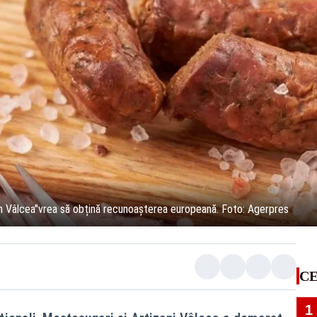
din Vâlcea"vrea să obțină recunoașterea europeană. Foto: Agerpres
CE
1