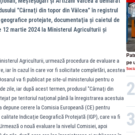
ţionali, Meşteşugari şi Artizani Vâlcea a demarat
usului "Cârnaţi din topor din Vâlcea" în registrul
r geografice protejate, documentaţia şi caietul de
e 12 martie 2024 la Ministerul Agriculturii şi
Patr
isterul Agriculturii, urmează procedura de evaluare a
pe 
Socia
, iar în cazul în care vor fi solicitate completări, acestea
Dosarul va fi publicat pe site-ul ministerului pentru o
de zile, iar după acest termen, produsul "Cârnaţi din
ejat pe teritoriul naţional până la înregistrarea acestuia
 va depune cerere la Comisia Europeană (CE) pentru
alitate Indicaţie Geografică Protejată (IGP), care va fi
 Urmează o nouă evaluare la nivelul Comisiei, apoi