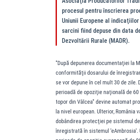
Asociaţia Producătorilor Tradi
procesul pentru înscrierea prod
Uniunii Europene al indicaţiilo
sarcini fiind depuse din data d
Dezvoltării Rurale (MADR).
"După depunerea documentaţiei la Min
conformităţii dosarului de înregistrare
se vor depune în cel mult 30 de zile. 
perioadă de opoziţie naţională de 60 
topor din Vâlcea" devine automat prot
la nivel european. Ulterior, România
dobândirea protecţiei pe sistemul de c
înregistrată în sistemul 'eAmbrosia'.