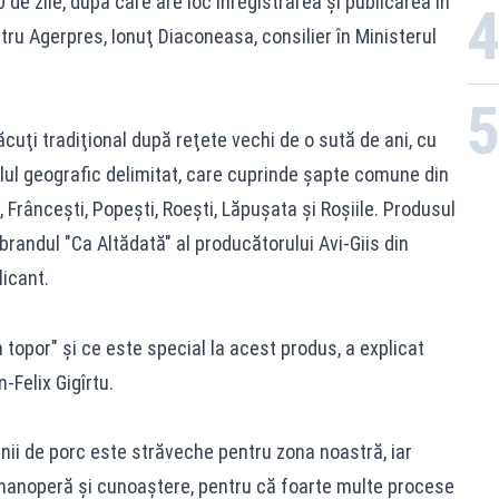
de zile, după care are loc înregistrarea şi publicarea în
entru Agerpres, Ionuţ Diaconeasa, consilier în Ministerul
ăcuţi tradiţional după reţete vechi de o sută de ani, cu
alul geografic delimitat, care cuprinde şapte comune din
 Frânceşti, Popeşti, Roeşti, Lăpuşata şi Roşiile. Produsul
brandul "Ca Altădată" al producătorului Avi-Giis din
licant.
 topor" şi ce este special la acest produs, a explicat
-Felix Gigîrtu.
rnii de porc este străveche pentru zona noastră, iar
 manoperă şi cunoaştere, pentru că foarte multe procese