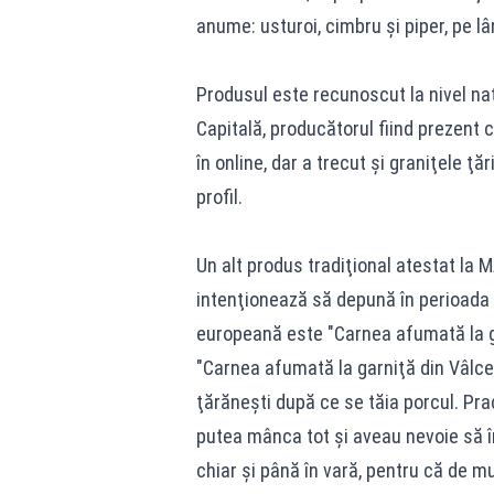
anume: usturoi, cimbru şi piper, pe l
Produsul este recunoscut la nivel naţ
Capitală, producătorul fiind prezent c
în online, dar a trecut şi graniţele ţă
profil.
Un alt produs tradiţional atestat la 
intenţionează să depună în perioada
europeană este "Carnea afumată la g
"Carnea afumată la garniţă din Vâlce
ţărăneşti după ce se tăia porcul. Pra
putea mânca tot şi aveau nevoie să 
chiar şi până în vară, pentru că de m