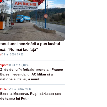
onul unei benzinării a pus lacătul
ușă: ”Nu mai fac față”
l
·
31 iul. 2026, 09:22
2
Sport
-
31 iul. 2026, 09:27
Zi de doliu în fotbalul mondial! Franco
Baresi, legenda lui AC Milan și a
naționalei Italiei, a murit
3
Extern
-
31 iul. 2026, 09:32
Exod la Moscova. Rușii părăsesc țara
de teama lui Putin