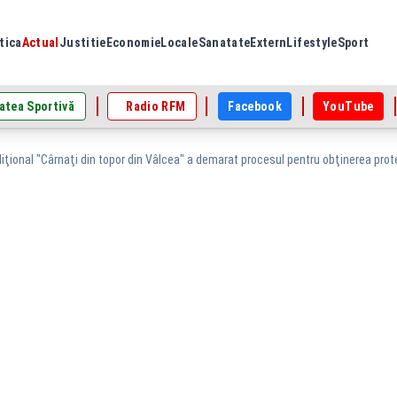
tica
Actual
Justitie
Economie
Locale
Sanatate
Extern
Lifestyle
Sport
atea Sportivă
Radio RFM
Facebook
YouTube