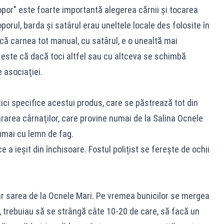
opor" este foarte importantă alegerea cărnii şi tocarea
porul, barda şi satârul erau uneltele locale des folosite în
acă carnea tot manual, cu satârul, e o unealtă mai
 este că dacă toci altfel sau cu altceva se schimbă
e asociaţiei.
tici specifice acestui produs, care se păstrează tot din
rarea cârnaţilor, care provine numai de la Salina Ocnele
numai cu lemn de fag.
a ieșit din închisoare. Fostul polițist se ferește de ochii
ar sarea de la Ocnele Mari. Pe vremea bunicilor se mergea
, trebuiau să se strângă câte 10-20 de care, să facă un