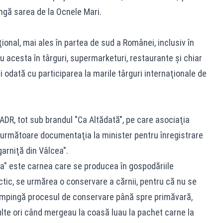
ângă sarea de la Ocnele Mari.
ional, mai ales în partea de sud a Românei, inclusiv în
u acesta în târguri, supermarketuri, restaurante şi chiar
rii odată cu participarea la marile târguri internaţionale de
MADR, tot sub brandul "Ca Altădată", pe care asociaţia
 următoare documentaţia la minister pentru înregistrare
arniţă din Vâlcea".
a" este carnea care se producea în gospodăriile
ctic, se urmărea o conservare a cărnii, pentru că nu se
împingă procesul de conservare până spre primăvară,
ulte ori când mergeau la coasă luau la pachet carne la