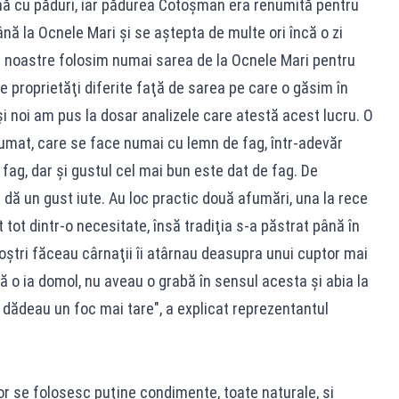
onă cu păduri, iar pădurea Cotoşman era renumită pentru
ână la Ocnele Mari şi se aştepta de multe ori încă o zi
le noastre folosim numai sarea de la Ocnele Mari pentru
e proprietăţi diferite faţă de sarea pe care o găsim în
i noi am pus la dosar analizele care atestă acest lucru. O
fumat, care se face numai cu lemn de fag, într-adevăr
 fag, dar şi gustul cel mai bun este dat de fag. De
 dă un gust iute. Au loc practic două afumări, una la rece
t tot dintr-o necesitate, însă tradiţia s-a păstrat până în
noştri făceau cârnaţii îi atârnau deasupra unui cuptor mai
să o ia domol, nu aveau o grabă în sensul acesta şi abia la
e dădeau un foc mai tare", a explicat reprezentantul
r se folosesc puţine condimente, toate naturale, şi