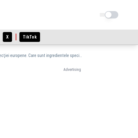
Schimba tema
X
TikTok
Produsul tradiţional "Cârnaţi din topor din Vâlcea" a demarat procesul pentru obţinerea protecţiei europene. Care sunt ingredientele speciale ce fac diferența
Advertising