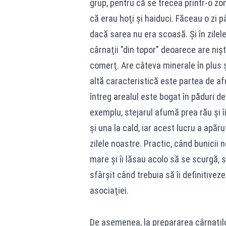
grup, pentru că se trecea printr-o z
că erau hoţi şi haiduci. Făceau o zi p
dacă sarea nu era scoasă. Şi în zile
cârnaţii "din topor" deoarece are nişt
comerţ. Are câteva minerale în plus ş
altă caracteristică este partea de a
întreg arealul este bogat în păduri de
exemplu, stejarul afumă prea rău şi îi
şi una la cald, iar acest lucru a apăru
zilele noastre. Practic, când bunicii 
mare şi îi lăsau acolo să se scurgă, 
sfârşit când trebuia să îi definitivez
asociaţiei.
De asemenea, la prepararea cârnaţilo