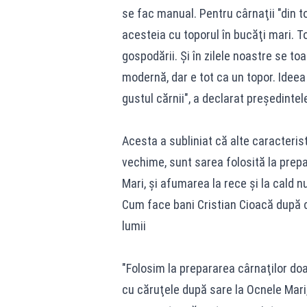
se fac manual. Pentru cârnaţii "din t
acesteia cu toporul în bucăţi mari. To
gospodării. Şi în zilele noastre se to
modernă, dar e tot ca un topor. Ideea
gustul cărnii", a declarat preşedintel
Acesta a subliniat că alte caracteris
vechime, sunt sarea folosită la prepa
Mari, şi afumarea la rece şi la cald 
Cum face bani Cristian Cioacă după ce 
lumii
"Folosim la prepararea cârnaţilor do
cu căruţele după sare la Ocnele Mari