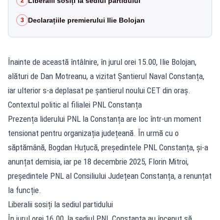
Liberalii sosiți la sediul partidului
2
Declarațiile premierului Ilie Bolojan
3
Înainte de această întâlnire, în jurul orei 15.00, Ilie Bolojan,
alături de Dan Motreanu, a vizitat Șantierul Naval Constanța,
iar ulterior s-a deplasat pe șantierul noului CET din oraș.
Contextul politic al filialei PNL Constanța
Prezența liderului PNL la Constanța are loc într-un moment
tensionat pentru organizația județeană. În urmă cu o
săptămână, Bogdan Huțucă, președintele PNL Constanța, și-a
anunțat demisia, iar pe 18 decembrie 2025, Florin Mitroi,
președintele PNL al Consiliului Județean Constanța, a renunțat
la funcție.
Liberalii sosiți la sediul partidului
În jurul orei 16.00, la sediul PNL Constanța au început să