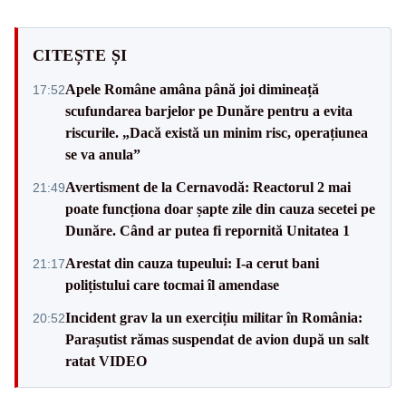
CITEȘTE ȘI
Apele Române amâna până joi dimineață
17:52
scufundarea barjelor pe Dunăre pentru a evita
riscurile. „Dacă există un minim risc, operațiunea
se va anula”
Avertisment de la Cernavodă: Reactorul 2 mai
21:49
poate funcționa doar șapte zile din cauza secetei pe
Dunăre. Când ar putea fi repornită Unitatea 1
Arestat din cauza tupeului: I-a cerut bani
21:17
polițistului care tocmai îl amendase
Incident grav la un exercițiu militar în România:
20:52
Parașutist rămas suspendat de avion după un salt
ratat VIDEO