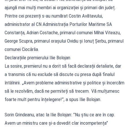
ajungă mai mulți membri ai organizației și primari din județ.
Printre cei prezenți s-au numărat Costin Avătavului,
administrator al CN Administrația Porturilor Maritime SA
Constanța, Adrian Costache, primarul comunei Mihai Viteazu,
George Scupra, primarul orașului Ovidiu și Ionuț Șerbu, primarul
comunei Ciocârlia.
Declarațiile premierului Ilie Bolojan
La sosire, premierul nu a dorit să facă declarații detaliate, dar
a transmis că nu exclude să discute cu presa după finalul
întâlnirii. „Avem probleme administrative și politice și încercăm
să le rezolvăm, dacă ne permiteți să trecem. Vă mulțumesc
foarte mult pentru înțelegere!”, a spus Ilie Bolojan.
Sorin Grindeanu, atac la Ilie Bolojan: ”Nu știu ce are în cap.
Avem un ministru care și-a dovedit clar incompetența”