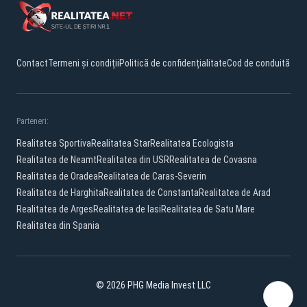
Contact
Termeni și condiții
Politică de confidențialitate
Cod de conduită
Parteneri:
Realitatea Sportiva
Realitatea Star
Realitatea Ecologista
Realitatea de Neamt
Realitatea din USR
Realitatea de Covasna
Realitatea de Oradea
Realitatea de Caras-Severin
Realitatea de Harghita
Realitatea de Constanta
Realitatea de Arad
Realitatea de Arges
Realitatea de Iasi
Realitatea de Satu Mare
Realitatea din Spania
© 2026 PHG Media Invest LLC
Facebook
YouTube
X
TikTok