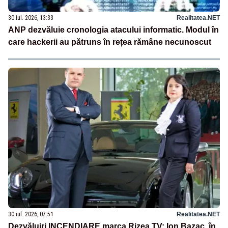
30 iul. 2026, 13:33
Realitatea.NET
ANP dezvăluie cronologia atacului informatic. Modul în
care hackerii au pătruns în rețea rămâne necunoscut
30 iul. 2026, 07:51
Realitatea.NET
Dezvăluiri INCENDIARE marca Rizea TV: Ion Bazac, în