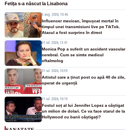
Fetița s-a născut la Lisabona
5 aug. 2026, 10:46
Influencer mexican, împușcat mortal în
timpul unei transmisiuni live pe TikTok.
Atacul a fost surprins în direct
31 iul. 2026, 13:41
Monica Pop a suferit un accident vascular
cerebral. Cum se simte medicul
oftalmolog
31 iul. 2026, 10:59
Artistul care a ținut post cu apă 40 de zile,
operat de urgență
31 iul. 2026, 10:19
Fostul soț al lui Jennifer Lopez a câștigat
un milion de dolari. Ce va face starul de la
Hollywood cu banii câștigați?
SANATATE