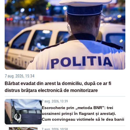
7 aug. 2026, 15:34
Bărbat evadat din arest la domiciliu, după ce ar fi
distrus brățara electronică de monitorizare
7 aug. 2026, 13:39
Escrocherie prin „metoda BNR”: trei
ucraineni prinși în flagrant și arestați.
Cum convingeau victimele să le dea banii
7 aug. 2026, 10:58