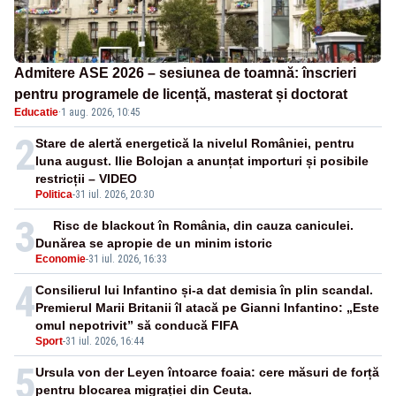
Admitere ASE 2026 – sesiunea de toamnă: înscrieri
pentru programele de licență, masterat și doctorat
Educatie
·
1 aug. 2026, 10:45
2
Stare de alertă energetică la nivelul României, pentru
luna august. Ilie Bolojan a anunțat importuri și posibile
restricții – VIDEO
Politica
-
31 iul. 2026, 20:30
3
Risc de blackout în România, din cauza caniculei.
Dunărea se apropie de un minim istoric
Economie
-
31 iul. 2026, 16:33
4
Consilierul lui Infantino și-a dat demisia în plin scandal.
Premierul Marii Britanii îl atacă pe Gianni Infantino: „Este
omul nepotrivit” să conducă FIFA
Sport
-
31 iul. 2026, 16:44
5
Ursula von der Leyen întoarce foaia: cere măsuri de forță
pentru blocarea migrației din Ceuta.