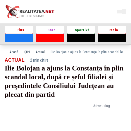
Plus
Star
Sportivă
Radio
Acasă
Știri
Actual
Ilie Bolojan a ajuns la Constanța în plin scandal local, după ce șeful filialei și președintele Consiliului Județean au plecat din partid
·
ACTUAL
2 min citire
Ilie Bolojan a ajuns la Constanța în plin
scandal local, după ce șeful filialei și
președintele Consiliului Județean au
plecat din partid
Advertising