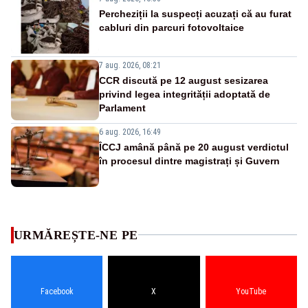
Percheziții la suspecți acuzați că au furat
cabluri din parcuri fotovoltaice
7 aug. 2026, 08:21
CCR discută pe 12 august sesizarea
privind legea integrității adoptată de
Parlament
6 aug. 2026, 16:49
ÎCCJ amână până pe 20 august verdictul
în procesul dintre magistrați și Guvern
URMĂREȘTE-NE PE
Facebook
X
YouTube