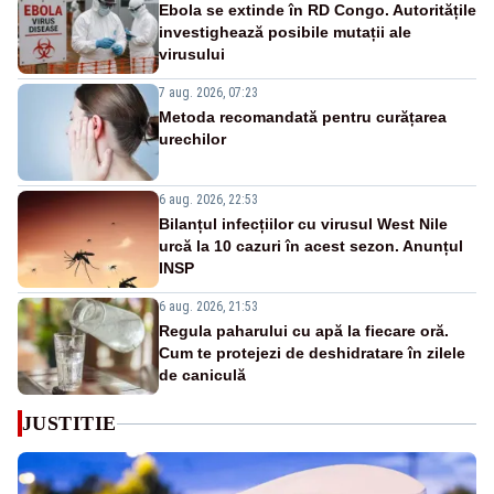
Ebola se extinde în RD Congo. Autoritățile
investighează posibile mutații ale
virusului
7 aug. 2026, 07:23
Metoda recomandată pentru curățarea
urechilor
6 aug. 2026, 22:53
Bilanțul infecțiilor cu virusul West Nile
urcă la 10 cazuri în acest sezon. Anunțul
INSP
6 aug. 2026, 21:53
Regula paharului cu apă la fiecare oră.
Cum te protejezi de deshidratare în zilele
de caniculă
JUSTITIE