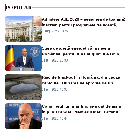
POPULAR
Admitere ASE 2026 – sesiunea de toamnă:
înscrieri pentru programele de licență,
masterat și doctorat
1 aug. 2026, 10:45
Stare de alertă energetică la nivelul
României, pentru luna august. Ilie Bolojan
a anunțat importuri și posibile restricții –
31 iul. 2026, 20:30
VIDEO
Risc de blackout în România, din cauza
caniculei. Dunărea se apropie de un
minim istoric
31 iul. 2026, 16:33
Consilierul lui Infantino și-a dat demisia
în plin scandal. Premierul Marii Britanii îl
atacă pe Gianni Infantino: „Este omul
31 iul. 2026, 16:44
nepotrivit” să conducă FIFA