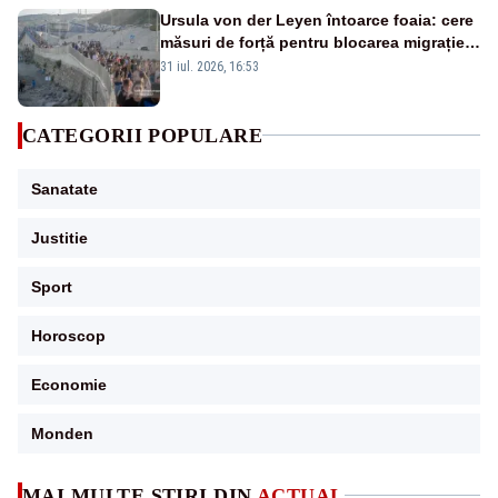
Ursula von der Leyen întoarce foaia: cere
măsuri de forță pentru blocarea migrației
din Ceuta.
31 iul. 2026, 16:53
CATEGORII POPULARE
Sanatate
Justitie
Sport
Horoscop
Economie
Monden
MAI MULTE ȘTIRI DIN
ACTUAL