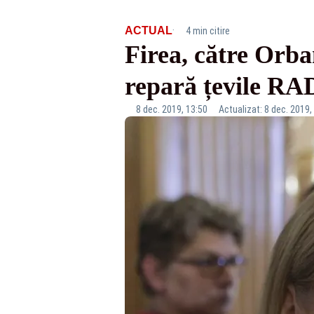
·
ACTUAL
4 min citire
Firea, către Orba
repară țevile R
8 dec. 2019, 13:50
Actualizat: 8 dec. 2019,