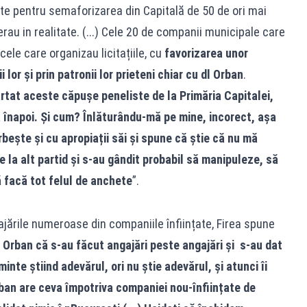
ate pentru semaforizarea din Capitală de 50 de ori mai
rau in realitate. (...) Cele 20 de companii municipale care
 cele care organizau licitațiile, cu
favorizarea unor
 lor și prin patronii lor prieteni chiar cu dl Orban
.
ărtat aceste căpușe peneliste de la Primăria Capitalei,
înapoi. Și cum? Înlăturându-mă pe mine, incorect, așa
rbește și cu apropiații săi și spune că știe că nu mă
 la alt partid și s-au gândit probabil să manipuleze, să
 facă tot felul de anchete
”.
jările numeroase din companiile înființate, Firea spune
 Orban că s-au făcut angajări peste angajări și s-au dat
nte știind adevărul, ori nu știe adevărul, și atunci îi
ban are ceva împotriva companiei nou-înființate de