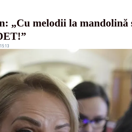
n: „Cu melodii la mandolină ș
ADET!”
 15:13