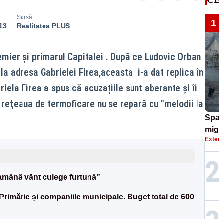
Sursă
1
13
Realitatea PLUS
emier şi primarul Capitalei . După ce Ludovic Orban
 la adresa Gabrielei Firea,aceasta i-a dat replica în
iela Firea a spus că acuzațiile sunt aberante și îi
 reţeaua de termoficare nu se repară cu "melodii la
Spa
migr
Exte
ulti
ajun
eamănă vânt culege furtună”
 Primărie și companiile municipale. Buget total de 600