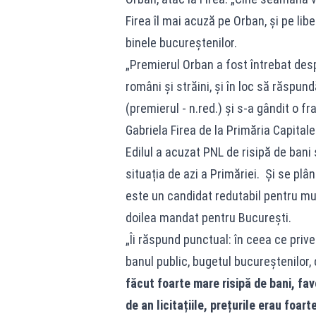
Firea îl mai acuză pe Orban, și pe libe
binele bucureștenilor.
„Premierul Orban a fost întrebat despre
români și străini, și în loc să răspund
(premierul - n.red.) și s-a gândit o 
Gabriela Firea de la Primăria Capitalei
Edilul a acuzat PNL de risipă de bani 
situația de azi a Primăriei. Și se pl
este un candidat redutabil pentru mun
doilea mandat pentru București.
„Îi răspund punctual: în ceea ce priv
banul public, bugetul bucureștenilor,
făcut foarte mare risipă de bani, fa
de an licitațiile, prețurile erau foart