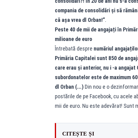
consolidări?! În 20 de ani nu s-a cons
compania de consolidări și să rămână
că așa vrea dl Orban!”
.
Peste 40 de mii de angajați în Primăr
milioane de euro
Întrebată despre
număriul angajaților
Primăria Capitalei sunt 850 de angaja
care erau și anterior, nu i -a angajat 
subordonatelor este de maximum 600 
dl Orban (...)
Din nou e o dezinformar
postările de pe Facebook, cu acele ab
mii de euro. Nu este adevărat! Sunt m
CITEȘTE ȘI