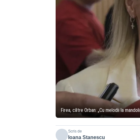
Firea, către Orban: „Cu melodii la mandol
Scris de
Ioana Stanescu