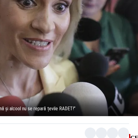
ină și alcool nu se repară țevile RADET!”
CE