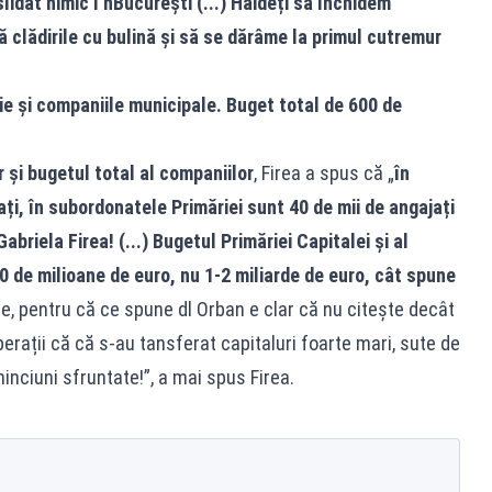
lidat nimic î nBucurești (...) Haideți să închidem
 clădirile cu bulină și să se dărâme la primul cutremur
ie și companiile municipale. Buget total de 600 de
 și bugetul total al companiilor
, Firea a spus că „
în
ți, în subordonatele Primăriei sunt 40 de mii de angajați
Gabriela Firea! (...) Bugetul Primăriei Capitalei și al
de milioane de euro, nu 1-2 miliarde de euro, cât spune
e, pentru că ce spune dl Orban e clar că nu citește decât
erații că că s-au tansferat capitaluri foarte mari, sute de
inciuni sfruntate!”, a mai spus Firea.