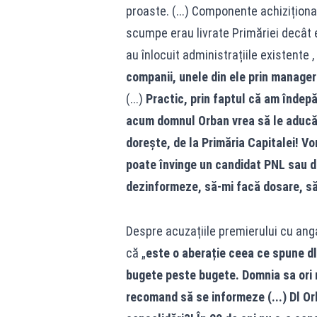
proaste. (...) Componente achizițion
scumpe erau livrate Primăriei decât e
au înlocuit administrațiile existente ,
companii, unele din ele prin managerii
(...)
Practic, prin faptul că am îndep
acum domnul Orban vrea să le aducă 
dorește, de la Primăria Capitalei! Vo
poate învinge un candidat PNL sau de
dezinformeze, să-mi facă dosare, să
Despre acuzațiile premierului cu anga
că „
este o aberație ceea ce spune dl
bugete peste bugete. Domnia sa ori mi
recomand să se informeze (...) Dl Or