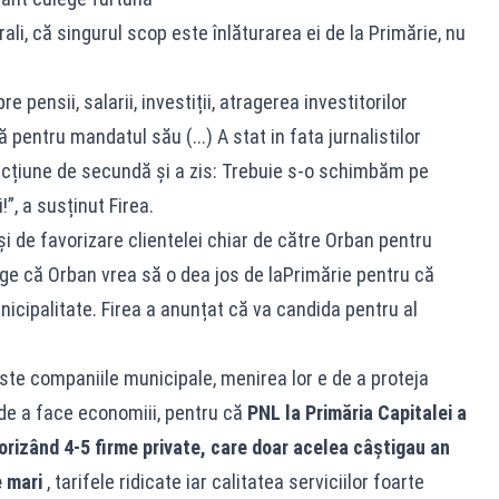
rali, că singurul scop este înlăturarea ei de la Primărie, nu
 pensii, salarii, investiții, atragerea investitorilor
ă pentru mandatul său (...) A stat in fata jurnalistilor
fracțiune de secundă și a zis: Trebuie s-o schimbăm pe
!”, a susținut Firea.
și de favorizare clientelei chiar de către Orban pentru
ânge că Orban vrea să o dea jos de laPrimărie pentru că
icipalitate. Firea a anunțat că va candida pentru al
este companiile municipale, menirea lor e de a proteja
 de a face economiii, pentru că
PNL la Primăria Capitalei a
vorizând 4-5 firme private, care doar acelea câștigau an
e mari
, tarifele ridicate iar calitatea serviciilor foarte