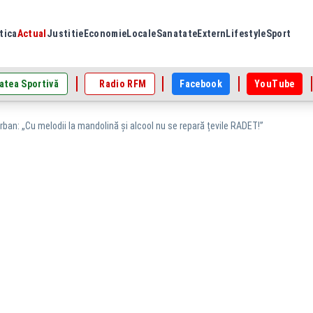
tica
Actual
Justitie
Economie
Locale
Sanatate
Extern
Lifestyle
Sport
atea Sportivă
Radio RFM
Facebook
YouTube
Orban: „Cu melodii la mandolină și alcool nu se repară țevile RADET!”