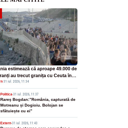
nia estimează că aproape 49.000 de
anți au trecut granița cu Ceuta în
rn
·
31 iul. 2026, 11:34
mele 24 de ore. Bilanțul morților a
s la 19
2
Politica
-
31 iul. 2026, 11:37
Rareș Bogdan:”România, capturată de
Motreanu și Dogioiu. Bolojan se
sfătuiește cu ei”
Extern
-
31 iul. 2026, 11:43