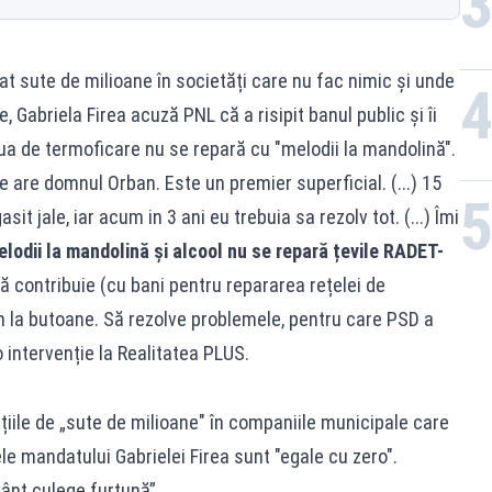
t sute de milioane în societăți care nu fac nimic și unde
e, Gabriela Firea acuză PNL că a risipit banul public și îi
ua de termoficare nu se repară cu "melodii la mandolină".
e are domnul Orban. Este un premier superficial. (...) 15
t jale, iar acum in 3 ani eu trebuia sa rezolv tot. (...) Îmi
lodii la mandolină și alcool nu se repară țevile RADET-
să contribuie (cu bani pentru repararea rețelei de
cum la butoane. Să rezolve problemele, pentru care PSD a
-o intervenție la Realitatea PLUS.
ițiile de „sute de milioane" în companiile municipale care
ele mandatului Gabrielei Firea sunt "egale cu zero".
vânt culege furtună”