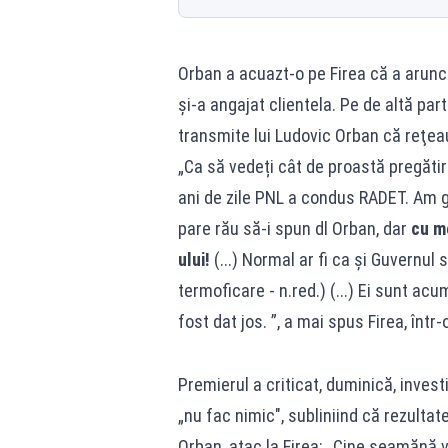
Orban a acuazt-o pe Firea că a arunca
și-a angajat clientela. Pe de altă part
transmite lui Ludovic Orban că reţea
„Ca să vedeți cât de proastă pregătir
ani de zile PNL a condus RADET. Am gasi
pare rău să-i spun dl Orban, dar
cu me
ului!
(...) Normal ar fi ca și Guvernul 
termoficare - n.red.) (...) Ei sunt a
fost dat jos. ”, a mai spus Firea, într
Premierul a criticat, duminică, invest
„nu fac nimic", subliniind că rezultat
Orban, atac la Firea: „Cine seamănă 