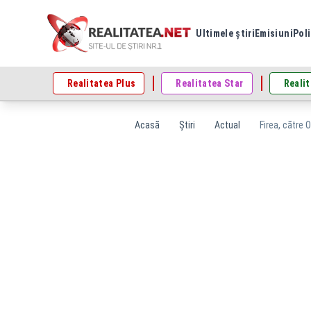
Ultimele știri
Emisiuni
Poli
Realitatea Plus
Realitatea Star
Realit
Acasă
Știri
Actual
Firea, către 