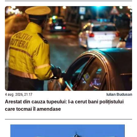
4 aug. 2026, 21:17
Iulian Budusan
Arestat din cauza tupeului: I-a cerut bani polițistului
care tocmai îl amendase