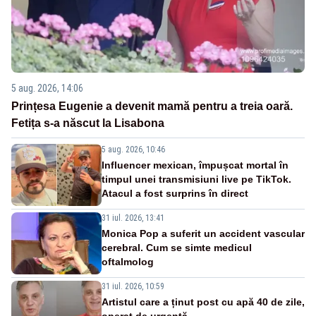
5 aug. 2026, 14:06
Prințesa Eugenie a devenit mamă pentru a treia oară.
Fetița s-a născut la Lisabona
5 aug. 2026, 10:46
Influencer mexican, împușcat mortal în
timpul unei transmisiuni live pe TikTok.
Atacul a fost surprins în direct
31 iul. 2026, 13:41
Monica Pop a suferit un accident vascular
cerebral. Cum se simte medicul
oftalmolog
31 iul. 2026, 10:59
Artistul care a ținut post cu apă 40 de zile,
operat de urgență