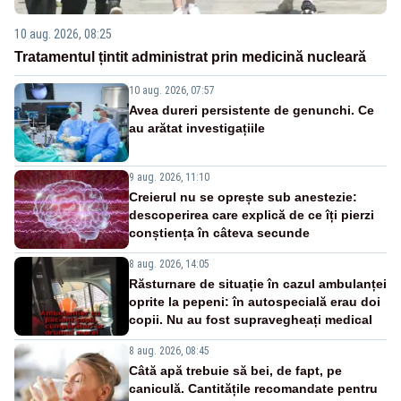
10 aug. 2026, 08:25
Tratamentul țintit administrat prin medicină nucleară
10 aug. 2026, 07:57
Avea dureri persistente de genunchi. Ce
au arătat investigațiile
9 aug. 2026, 11:10
Creierul nu se oprește sub anestezie:
descoperirea care explică de ce îți pierzi
conștiența în câteva secunde
8 aug. 2026, 14:05
Răsturnare de situație în cazul ambulanței
oprite la pepeni: în autospecială erau doi
copii. Nu au fost supravegheați medical
8 aug. 2026, 08:45
Câtă apă trebuie să bei, de fapt, pe
caniculă. Cantitățile recomandate pentru