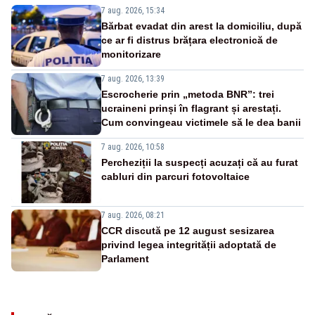
7 aug. 2026, 15:34
Bărbat evadat din arest la domiciliu, după
ce ar fi distrus brățara electronică de
monitorizare
7 aug. 2026, 13:39
Escrocherie prin „metoda BNR”: trei
ucraineni prinși în flagrant și arestați.
Cum convingeau victimele să le dea banii
7 aug. 2026, 10:58
Percheziții la suspecți acuzați că au furat
cabluri din parcuri fotovoltaice
7 aug. 2026, 08:21
CCR discută pe 12 august sesizarea
privind legea integrității adoptată de
Parlament