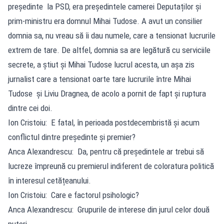
președinte la PSD, era președintele camerei Deputaților și
prim-ministru era domnul Mihai Tudose. A avut un consilier
domnia sa, nu vreau să îi dau numele, care a tensionat lucrurile
extrem de tare. De altfel, domnia sa are legătură cu serviciile
secrete, a știut și Mihai Tudose lucrul acesta, un așa zis
jurnalist care a tensionat oarte tare lucrurile între Mihai
Tudose și Liviu Dragnea, de acolo a pornit de fapt și ruptura
dintre cei doi.
Ion Cristoiu: E fatal, în perioada postdecembristă și acum
conflictul dintre președinte și premier?
Anca Alexandrescu: Da, pentru că președintele ar trebui să
lucreze împreună cu premierul indiferent de coloratura politică
în interesul cetățeanului.
Ion Cristoiu: Care e factorul psihologic?
Anca Alexandrescu: Grupurile de interese din jurul celor două
puteri