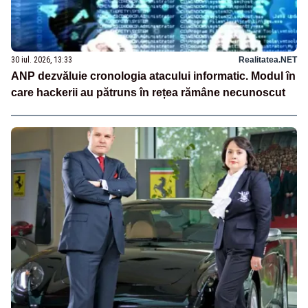
30 iul. 2026, 13:33
Realitatea.NET
ANP dezvăluie cronologia atacului informatic. Modul în
care hackerii au pătruns în rețea rămâne necunoscut