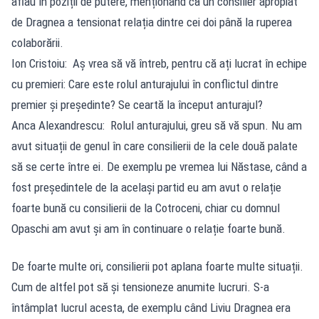
aflau în poziții de putere, menționând că un consilier apropiat
de Dragnea a tensionat relația dintre cei doi până la ruperea
colaborării.
Ion Cristoiu: Aș vrea să vă întreb, pentru că ați lucrat în echipe
cu premieri: Care este rolul anturajului în conflictul dintre
premier și președinte? Se ceartă la început anturajul?
Anca Alexandrescu: Rolul anturajului, greu să vă spun. Nu am
avut situații de genul în care consilierii de la cele două palate
să se certe între ei. De exemplu pe vremea lui Năstase, când a
fost președintele de la același partid eu am avut o relație
foarte bună cu consilierii de la Cotroceni, chiar cu domnul
Opaschi am avut și am în continuare o relație foarte bună.
De foarte multe ori, consilierii pot aplana foarte multe situații.
Cum de altfel pot să și tensioneze anumite lucruri. S-a
întâmplat lucrul acesta, de exemplu când Liviu Dragnea era