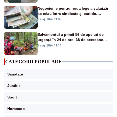
Negocierile pentru noua lege a salarizării
se reiau între sindicate și partide:
proiectul riscă să nu fie adoptat până la
3 aug. 2026, 11:05
termenul PNRR din 31 august
Salvamontul a primit 56 de apeluri de
urgență în 24 de ore: 38 de persoane
salvate, trei evacuate cu elicopterul
3 aug. 2026, 11:14
SMURD
CATEGORII POPULARE
Sanatate
Justitie
Sport
Horoscop