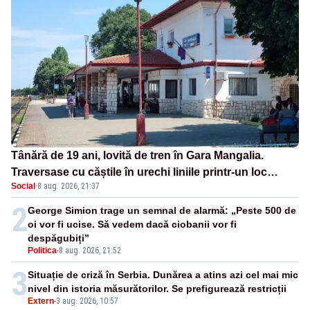
Tânără de 19 ani, lovită de tren în Gara Mangalia.
Traversase cu căștile în urechi liniile printr-un loc
Social
·
8 aug. 2026, 21:37
nepermis
2
George Simion trage un semnal de alarmă: „Peste 500 de
oi vor fi ucise. Să vedem dacă ciobanii vor fi
despăgubiți”
Politica
-
8 aug. 2026, 21:52
3
Situație de criză în Serbia. Dunărea a atins azi cel mai mic
nivel din istoria măsurătorilor. Se prefigurează restricții
Extern
-
3 aug. 2026, 10:57