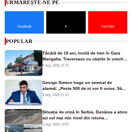
URMĂREȘTE-NE PE
Facebook
X
YouTube
POPULAR
Tânără de 19 ani, lovită de tren în Gara
Mangalia. Traversase cu căștile în urechi
liniile printr-un loc nepermis
8 aug. 2026, 21:37
George Simion trage un semnal de
alarmă: „Peste 500 de oi vor fi ucise. Să
vedem dacă ciobanii vor fi despăgubiți”
8 aug. 2026, 21:52
Situație de criză în Serbia. Dunărea a atins
azi cel mai mic nivel din istoria
măsurătorilor. Se prefigurează restricții
3 aug. 2026, 10:57