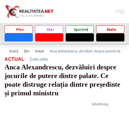
Plus
Star
Sportivă
Radio
Acasă
Știri
Actual
Anca Alexandrescu, dezvăluiri despre jocurile de putere dintre palate. Ce poate distruge relația dintre președinte și primul ministru
·
ACTUAL
2 min citire
Anca Alexandrescu, dezvăluiri despre
jocurile de putere dintre palate. Ce
poate distruge relația dintre președinte
și primul ministru
Advertising