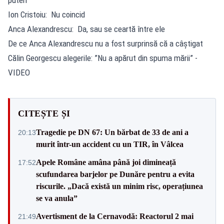
Ion Cristoiu: Nu coincid
Anca Alexandrescu: Da, sau se ceartă între ele
De ce Anca Alexandrescu nu a fost surprinsă că a câștigat
Călin Georgescu alegerile: ”Nu a apărut din spuma mării” -
VIDEO
CITEȘTE ȘI
Tragedie pe DN 67: Un bărbat de 33 de ani a
20:13
murit într-un accident cu un TIR, în Vâlcea
Apele Române amâna până joi dimineață
17:52
scufundarea barjelor pe Dunăre pentru a evita
riscurile. „Dacă există un minim risc, operațiunea
se va anula”
Avertisment de la Cernavodă: Reactorul 2 mai
21:49