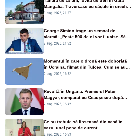
Tânără de 19 ani, lovită de tren în Gara
Mangalia. Traversase cu căștile în urechi
liniile printr-un loc nepermis
8 aug. 2026, 21:37
George Simion trage un semnal de
alarmă: „Peste 500 de oi vor fi ucise. Să
vedem dacă ciobanii vor fi despăgubiți”
8 aug. 2026, 21:52
Momentul în care o dronă este doborâtă
în Ucraina, filmat din Tulcea. Cum se aude
sunetul războiului la graniță - VIDEO
2 aug. 2026, 16:32
exclusiv
Revoltă în Ungaria. Premierul Peter
Magyar, comparat cu Ceaușescu după
anunțul referitor la criza energetică
2 aug. 2026, 16:42
Ce nu trebuie să lipsească din casă în
cazul unei pene de curent
2 aug. 2026, 16:53