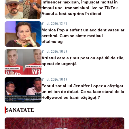
Influencer mexican, împușcat mortal în
timpul unei transmisiuni live pe TikTok.
Atacul a fost surprins în direct
31 iul. 2026, 13:41
Monica Pop a suferit un accident vascular
cerebral. Cum se simte medicul
oftalmolog
31 iul. 2026, 10:59
Artistul care a ținut post cu apă 40 de zile,
operat de urgență
31 iul. 2026, 10:19
Fostul soț al lui Jennifer Lopez a câștigat
un milion de dolari. Ce va face starul de la
Hollywood cu banii câștigați?
SANATATE