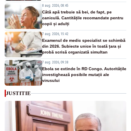
8 aug. 2026, 08:45
Câtă apă trebuie să bei, de fapt, pe
caniculă. Cantitățile recomandate pentru
copii și adulți
7 aug. 2026, 15:42
Examenul de medic specialist se schimbă
din 2026. Subiecte unice în toată țara și
probă scrisă organizată simultan
7 aug. 2026, 09:38
Ebola se extinde în RD Congo. Autoritățile
investighează posibile mutații ale
virusului
JUSTITIE