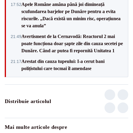
Apele Române amâna până joi dimineață
17:52
scufundarea barjelor pe Dunăre pentru a evita
riscurile. „Dacă există un minim risc, operațiunea
se va anula”
Avertisment de la Cernavodă: Reactorul 2 mai
21:49
poate funcționa doar șapte zile din cauza secetei pe
Dunăre. Când ar putea fi repornită Unitatea 1
Arestat din cauza tupeului: I-a cerut bani
21:17
polițistului care tocmai îl amendase
Distribuie articolul
Mai multe articole despre