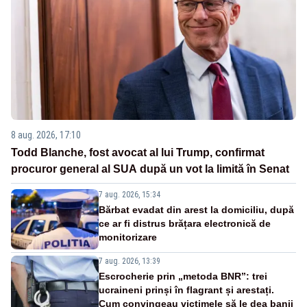
8 aug. 2026, 17:10
Todd Blanche, fost avocat al lui Trump, confirmat
procuror general al SUA după un vot la limită în Senat
7 aug. 2026, 15:34
Bărbat evadat din arest la domiciliu, după
ce ar fi distrus brățara electronică de
monitorizare
7 aug. 2026, 13:39
Escrocherie prin „metoda BNR”: trei
ucraineni prinși în flagrant și arestați.
Cum convingeau victimele să le dea banii