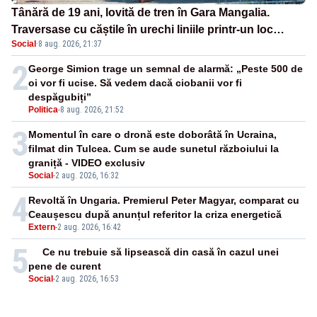
Tânără de 19 ani, lovită de tren în Gara Mangalia.
Traversase cu căștile în urechi liniile printr-un loc
Social
·
8 aug. 2026, 21:37
nepermis
2
George Simion trage un semnal de alarmă: „Peste 500 de
oi vor fi ucise. Să vedem dacă ciobanii vor fi
despăgubiți”
Politica
-
8 aug. 2026, 21:52
3
Momentul în care o dronă este doborâtă în Ucraina,
filmat din Tulcea. Cum se aude sunetul războiului la
graniță - VIDEO exclusiv
Social
-
2 aug. 2026, 16:32
4
Revoltă în Ungaria. Premierul Peter Magyar, comparat cu
Ceaușescu după anunțul referitor la criza energetică
Extern
-
2 aug. 2026, 16:42
5
Ce nu trebuie să lipsească din casă în cazul unei
pene de curent
Social
-
2 aug. 2026, 16:53