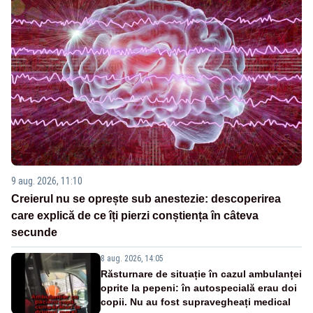
9 aug. 2026, 11:10
Creierul nu se oprește sub anestezie: descoperirea
care explică de ce îți pierzi conștiența în câteva
secunde
8 aug. 2026, 14:05
Răsturnare de situație în cazul ambulanței
oprite la pepeni: în autospecială erau doi
copii. Nu au fost supravegheați medical