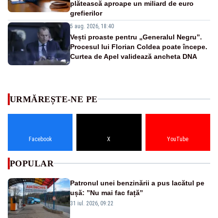
plătească aproape un miliard de euro
grefierilor
5 aug. 2026, 18:40
Vești proaste pentru „Generalul Negru”.
Procesul lui Florian Coldea poate începe.
Curtea de Apel validează ancheta DNA
URMĂREȘTE-NE PE
Facebook
X
YouTube
POPULAR
Patronul unei benzinării a pus lacătul pe
ușă: ”Nu mai fac față”
31 iul. 2026, 09:22