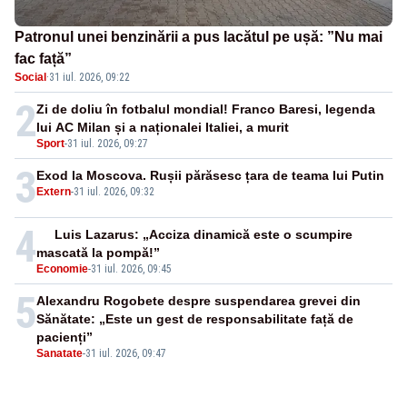
Patronul unei benzinării a pus lacătul pe ușă: ”Nu mai
fac față”
Social
·
31 iul. 2026, 09:22
2
Zi de doliu în fotbalul mondial! Franco Baresi, legenda
lui AC Milan și a naționalei Italiei, a murit
Sport
-
31 iul. 2026, 09:27
3
Exod la Moscova. Rușii părăsesc țara de teama lui Putin
Extern
-
31 iul. 2026, 09:32
4
Luis Lazarus: „Acciza dinamică este o scumpire
mascată la pompă!”
Economie
-
31 iul. 2026, 09:45
5
Alexandru Rogobete despre suspendarea grevei din
Sănătate: „Este un gest de responsabilitate față de
pacienți”
Sanatate
-
31 iul. 2026, 09:47