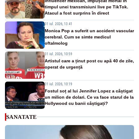
Influencer mexican, împușcat mortal în
timpul unei transmisiuni live pe TikTok.
Atacul a fost surprins în direct
31 iul. 2026, 13:41
Monica Pop a suferit un accident vascular
cerebral. Cum se simte medicul
oftalmolog
31 iul. 2026, 10:59
Artistul care a ținut post cu apă 40 de zile,
operat de urgență
31 iul. 2026, 10:19
Fostul soț al lui Jennifer Lopez a câștigat
un milion de dolari. Ce va face starul de la
Hollywood cu banii câștigați?
SANATATE