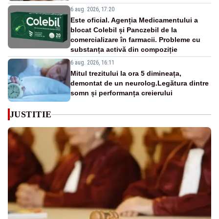
6 aug. 2026, 17:20
Este oficial. Agenția Medicamentului a
blocat Colebil și Panczebil de la
comercializare în farmacii. Probleme cu
substanța activă din compoziție
6 aug. 2026, 16:11
Mitul trezitului la ora 5 dimineața,
demontat de un neurolog.Legătura dintre
somn și performanța creierului
JUSTITIE