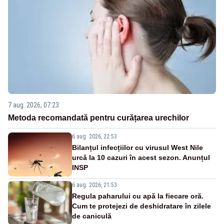
7 aug. 2026, 07:23
Metoda recomandată pentru curățarea urechilor
6 aug. 2026, 22:53
Bilanțul infecțiilor cu virusul West Nile
urcă la 10 cazuri în acest sezon. Anunțul
INSP
6 aug. 2026, 21:53
Regula paharului cu apă la fiecare oră.
Cum te protejezi de deshidratare în zilele
de caniculă