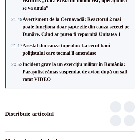
riscurile. „Dacă există un minim risc, operațiunea
se va anula”
Avertisment de la Cernavodă: Reactorul 2 mai
21:49
poate funcționa doar șapte zile din cauza secetei pe
Dunăre. Când ar putea fi repornită Unitatea 1
Arestat din cauza tupeului: I-a cerut bani
21:17
polițistului care tocmai îl amendase
Incident grav la un exercițiu militar în România:
20:52
Parașutist rămas suspendat de avion după un salt
ratat VIDEO
Distribuie articolul