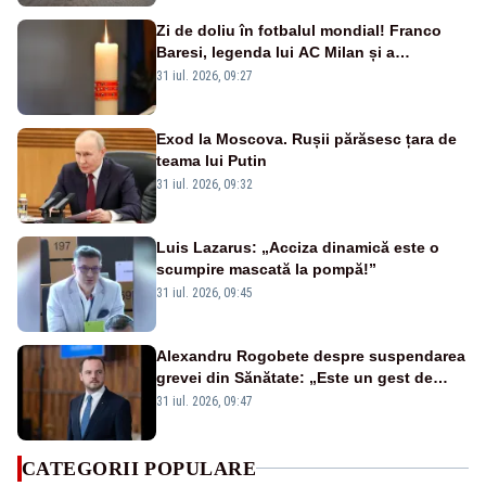
Zi de doliu în fotbalul mondial! Franco
Baresi, legenda lui AC Milan și a
naționalei Italiei, a murit
31 iul. 2026, 09:27
Exod la Moscova. Rușii părăsesc țara de
teama lui Putin
31 iul. 2026, 09:32
Luis Lazarus: „Acciza dinamică este o
scumpire mascată la pompă!”
31 iul. 2026, 09:45
Alexandru Rogobete despre suspendarea
grevei din Sănătate: „Este un gest de
responsabilitate față de pacienți”
31 iul. 2026, 09:47
CATEGORII POPULARE