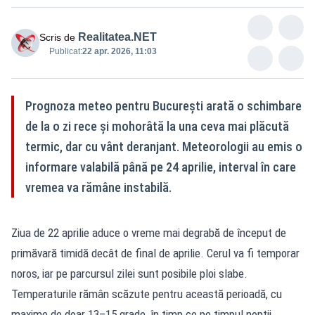
Realitatea.NET
Scris de
Publicat:
22 apr. 2026, 11:03
Prognoza meteo pentru București arată o schimbare
de la o zi rece și mohorâtă la una ceva mai plăcută
termic, dar cu vânt deranjant. Meteorologii au emis o
informare valabilă până pe 24 aprilie, interval în care
vremea va rămâne instabilă.
Ziua de 22 aprilie aduce o vreme mai degrabă de început de
primăvară timidă decât de final de aprilie. Cerul va fi temporar
noros, iar pe parcursul zilei sunt posibile ploi slabe.
Temperaturile rămân scăzute pentru această perioadă, cu
maxime de doar 13–15 grade, în timp ce pe timpul nopții