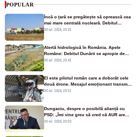
POPULAR
Încă o țară se pregătește să oprească cea
mai mare centrală nucleară. Debitul
Dunării a ajuns la un nivel critic
30 iul. 2026, 20:25
Alertă hidrologică în România. Apele
Române: Debitul Dunării se apropie de
minimul istoric
30 iul. 2026, 20:42
El este pilotul român care a doborât cele
două drone. Mesajul emoționant transmis
românilor - VIDEO
30 iul. 2026, 20:52
Dungaciu, despre o posibilă alianță cu
PSD: „Îmi vine greu să cred că AUR are
încredere că PSD se va ține de cuvânt”
30 iul. 2026, 20:50