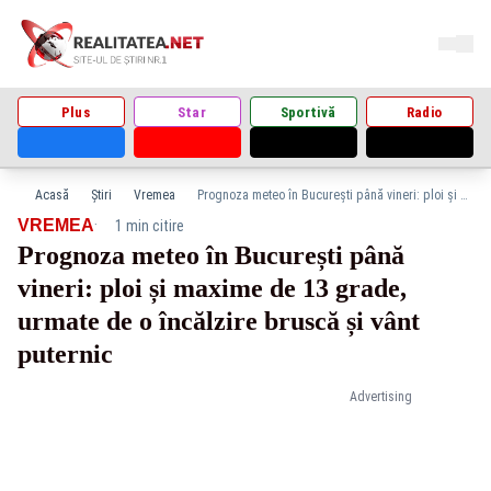
Plus
Star
Sportivă
Radio
Acasă
Știri
Vremea
Prognoza meteo în București până vineri: ploi și maxime de 13 grade, urmate de o încălzire bruscă și vânt puternic
·
VREMEA
1 min citire
Prognoza meteo în București până
vineri: ploi și maxime de 13 grade,
urmate de o încălzire bruscă și vânt
puternic
Advertising