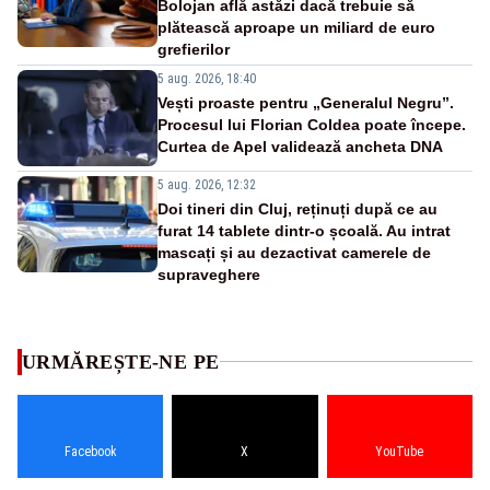
Bolojan află astăzi dacă trebuie să
plătească aproape un miliard de euro
grefierilor
5 aug. 2026, 18:40
Vești proaste pentru „Generalul Negru”.
Procesul lui Florian Coldea poate începe.
Curtea de Apel validează ancheta DNA
5 aug. 2026, 12:32
Doi tineri din Cluj, reținuți după ce au
furat 14 tablete dintr-o școală. Au intrat
mascați și au dezactivat camerele de
supraveghere
URMĂREȘTE-NE PE
Facebook
X
YouTube