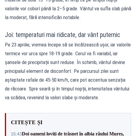
valorile vor coborî până la 2–5 grade. Vântul va sufla slab până
la moderat, fără intensificări notabile.
Joi: temperaturi mai ridicate, dar vânt puternic
Pe 23 aprilie, vremea începe să se încălzească ușor, iar valorile
termice vor urca spre 18-19 grade. Cerul va fi variabil, iar
șansele de precipitații sunt reduse. În schimb, vântul devine
principalul element de disconfort. Pe parcursul zilei sunt
așteptate rafale de 45-50 km/h, care pot accentua senzația
de răcoare. Spre seară și în timpul nopții, intensitatea vântului
va scădea, revenind la valori slabe și moderate.
CITEȘTE ȘI
Doi oameni loviți de trăsnet în albia râului Mureș,
15:43