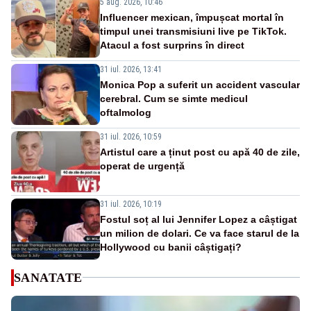
5 aug. 2026, 10:46
Influencer mexican, împușcat mortal în
timpul unei transmisiuni live pe TikTok.
Atacul a fost surprins în direct
31 iul. 2026, 13:41
Monica Pop a suferit un accident vascular
cerebral. Cum se simte medicul
oftalmolog
31 iul. 2026, 10:59
Artistul care a ținut post cu apă 40 de zile,
operat de urgență
31 iul. 2026, 10:19
Fostul soț al lui Jennifer Lopez a câștigat
un milion de dolari. Ce va face starul de la
Hollywood cu banii câștigați?
SANATATE