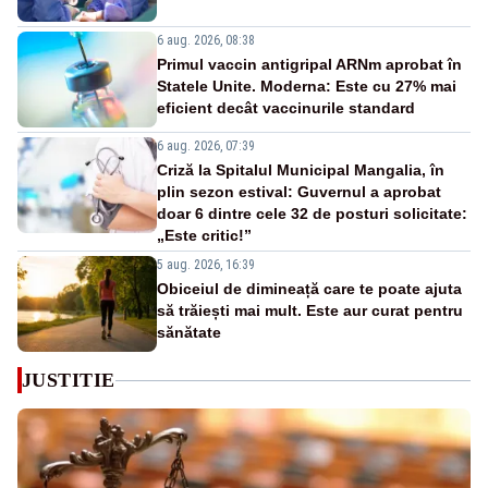
6 aug. 2026, 08:38
Primul vaccin antigripal ARNm aprobat în
Statele Unite. Moderna: Este cu 27% mai
eficient decât vaccinurile standard
6 aug. 2026, 07:39
Criză la Spitalul Municipal Mangalia, în
plin sezon estival: Guvernul a aprobat
doar 6 dintre cele 32 de posturi solicitate:
„Este critic!”
5 aug. 2026, 16:39
Obiceiul de dimineață care te poate ajuta
să trăiești mai mult. Este aur curat pentru
sănătate
JUSTITIE