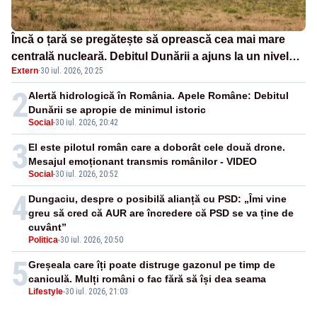
Încă o țară se pregătește să oprească cea mai mare
centrală nucleară. Debitul Dunării a ajuns la un nivel
Extern
·
30 iul. 2026, 20:25
critic
2
Alertă hidrologică în România. Apele Române: Debitul
Dunării se apropie de minimul istoric
Social
-
30 iul. 2026, 20:42
3
El este pilotul român care a doborât cele două drone.
Mesajul emoționant transmis românilor - VIDEO
Social
-
30 iul. 2026, 20:52
4
Dungaciu, despre o posibilă alianță cu PSD: „Îmi vine
greu să cred că AUR are încredere că PSD se va ține de
cuvânt”
Politica
-
30 iul. 2026, 20:50
5
Greșeala care îți poate distruge gazonul pe timp de
caniculă. Mulți români o fac fără să își dea seama
Lifestyle
-
30 iul. 2026, 21:03