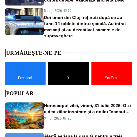
5 aug. 2026, 12:32
Doi tineri din Cluj, reținuți după ce au
furat 14 tablete dintr-o școală. Au intrat
mascați și au dezactivat camerele de
supraveghere
URMĂREȘTE-NE PE
Facebook
X
YouTube
POPULAR
Horoscopul zilei, vineri, 31 iulie 2026. O zi
a deciziilor inspirate și a noilor începuturi.
Vezi zodiile vizate
31 iul. 2026, 07:20
Alertă aeriană la graniță pentru a treia