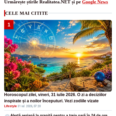
Urmărește știrile Realitatea.NET și pe
Google News
CELE MAI CITITE
1
Horoscopul zilei, vineri, 31 iulie 2026. O zi a deciziilor
inspirate și a noilor începuturi. Vezi zodiile vizate
Lifestyle
·
31 iul. 2026, 07:20
Alertă aeriană la graniță pentru a treia oară în 24 de ore.