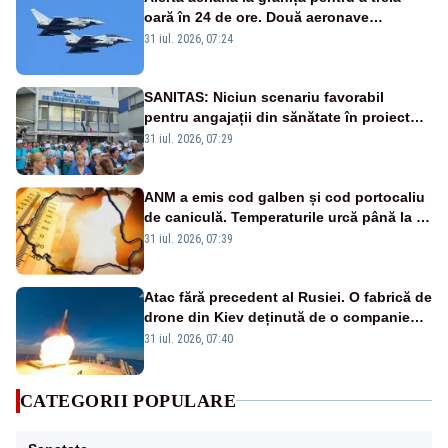
oară în 24 de ore. Două aeronave
Eurofighter britanice au fost ridicate de la
31 iul. 2026, 07:24
sol
SANITAS: Niciun scenariu favorabil
pentru angajații din sănătate în proiectul
Legii salarizării
31 iul. 2026, 07:29
ANM a emis cod galben și cod portocaliu
de caniculă. Temperaturile urcă până la 38
de grade, iar nopțile devin tropicale
31 iul. 2026, 07:39
Atac fără precedent al Rusiei. O fabrică de
drone din Kiev deținută de o companie
americană, distrusă de o rachetă
31 iul. 2026, 07:40
rusească
CATEGORII POPULARE