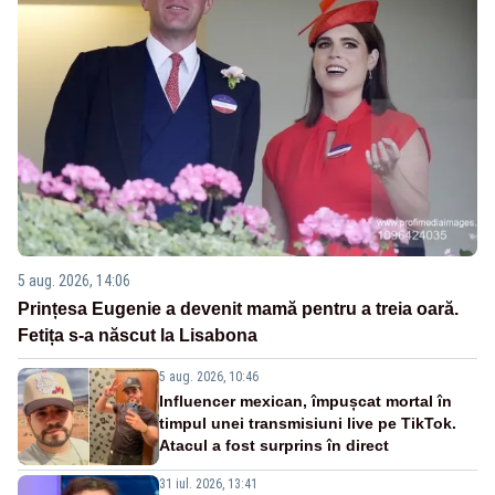
5 aug. 2026, 14:06
Prințesa Eugenie a devenit mamă pentru a treia oară.
Fetița s-a născut la Lisabona
5 aug. 2026, 10:46
Influencer mexican, împușcat mortal în
timpul unei transmisiuni live pe TikTok.
Atacul a fost surprins în direct
31 iul. 2026, 13:41