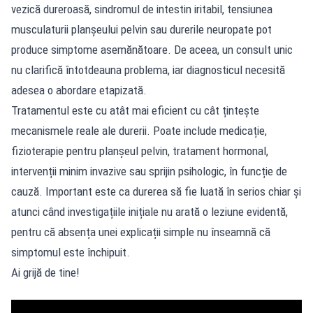
vezică dureroasă, sindromul de intestin iritabil, tensiunea
musculaturii planșeului pelvin sau durerile neuropate pot
produce simptome asemănătoare. De aceea, un consult unic
nu clarifică întotdeauna problema, iar diagnosticul necesită
adesea o abordare etapizată.
Tratamentul este cu atât mai eficient cu cât țintește
mecanismele reale ale durerii. Poate include medicație,
fizioterapie pentru planșeul pelvin, tratament hormonal,
intervenții minim invazive sau sprijin psihologic, în funcție de
cauză. Important este ca durerea să fie luată în serios chiar și
atunci când investigațiile inițiale nu arată o leziune evidentă,
pentru că absența unei explicații simple nu înseamnă că
simptomul este închipuit.
Ai grijă de tine!