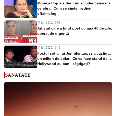
Monica Pop a suferit un accident vascular
cerebral. Cum se simte medicul
oftalmolog
31 iul. 2026, 10:59
Artistul care a ținut post cu apă 40 de zile,
operat de urgență
31 iul. 2026, 10:19
Fostul soț al lui Jennifer Lopez a câștigat
un milion de dolari. Ce va face starul de la
Hollywood cu banii câștigați?
SANATATE