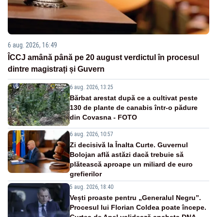
6 aug. 2026, 16:49
ÎCCJ amână până pe 20 august verdictul în procesul
dintre magistrați și Guvern
6 aug. 2026, 13:25
Bărbat arestat după ce a cultivat peste
130 de plante de canabis într-o pădure
din Covasna - FOTO
6 aug. 2026, 10:57
Zi decisivă la Înalta Curte. Guvernul
Bolojan află astăzi dacă trebuie să
plătească aproape un miliard de euro
grefierilor
5 aug. 2026, 18:40
Vești proaste pentru „Generalul Negru”.
Procesul lui Florian Coldea poate începe.
Curtea de Apel validează ancheta DNA