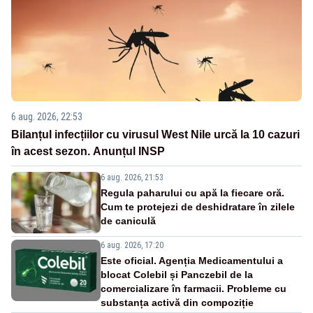
6 aug. 2026, 22:53
Bilanțul infecțiilor cu virusul West Nile urcă la 10 cazuri
în acest sezon. Anunțul INSP
6 aug. 2026, 21:53
Regula paharului cu apă la fiecare oră.
Cum te protejezi de deshidratare în zilele
de caniculă
6 aug. 2026, 17:20
Este oficial. Agenția Medicamentului a
blocat Colebil și Panczebil de la
comercializare în farmacii. Probleme cu
substanța activă din compoziție