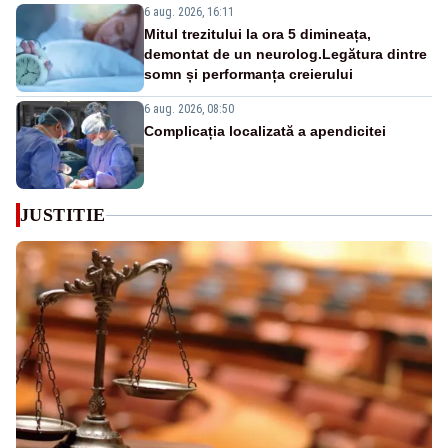
6 aug. 2026, 16:11
Mitul trezitului la ora 5 dimineața,
demontat de un neurolog.Legătura dintre
somn și performanța creierului
6 aug. 2026, 08:50
Complicația localizată a apendicitei
JUSTITIE