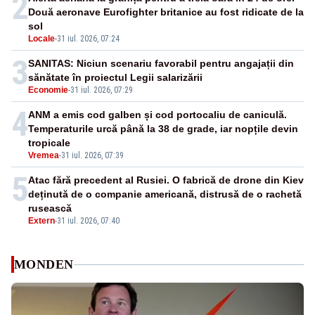
2
Două aeronave Eurofighter britanice au fost ridicate de la
sol
Locale
-
31 iul. 2026, 07:24
3
SANITAS: Niciun scenariu favorabil pentru angajații din
sănătate în proiectul Legii salarizării
Economie
-
31 iul. 2026, 07:29
4
ANM a emis cod galben și cod portocaliu de caniculă.
Temperaturile urcă până la 38 de grade, iar nopțile devin
tropicale
Vremea
-
31 iul. 2026, 07:39
5
Atac fără precedent al Rusiei. O fabrică de drone din Kiev
deținută de o companie americană, distrusă de o rachetă
rusească
Extern
-
31 iul. 2026, 07:40
MONDEN