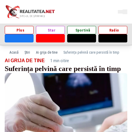
Plus
Star
Sportivă
Radio
Acasă
Știri
Ai grija de tine
Suferința pelvină care persistă în timp
·
AI GRIJA DE TINE
1 min citire
Suferința pelvină care persistă în timp