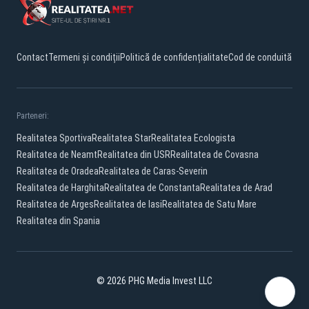
Contact
Termeni și condiții
Politică de confidențialitate
Cod de conduită
Parteneri:
Realitatea Sportiva
Realitatea Star
Realitatea Ecologista
Realitatea de Neamt
Realitatea din USR
Realitatea de Covasna
Realitatea de Oradea
Realitatea de Caras-Severin
Realitatea de Harghita
Realitatea de Constanta
Realitatea de Arad
Realitatea de Arges
Realitatea de Iasi
Realitatea de Satu Mare
Realitatea din Spania
© 2026 PHG Media Invest LLC
Facebook
YouTube
X
TikTok