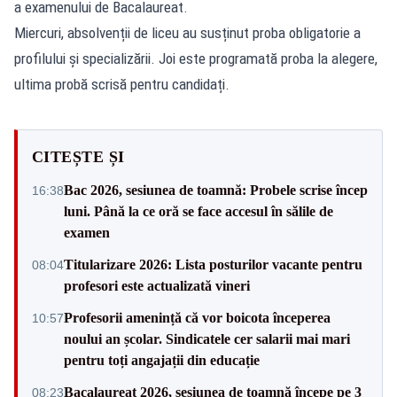
a examenului de Bacalaureat.
Miercuri, absolvenții de liceu au susținut proba obligatorie a
profilului și specializării. Joi este programată proba la alegere,
ultima probă scrisă pentru candidați.
CITEȘTE ȘI
Bac 2026, sesiunea de toamnă: Probele scrise încep
16:38
luni. Până la ce oră se face accesul în sălile de
examen
Titularizare 2026: Lista posturilor vacante pentru
08:04
profesori este actualizată vineri
Profesorii amenință că vor boicota începerea
10:57
noului an școlar. Sindicatele cer salarii mai mari
pentru toți angajații din educație
Bacalaureat 2026, sesiunea de toamnă începe pe 3
08:23