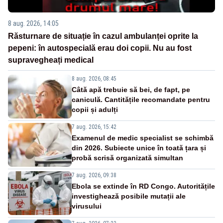
8 aug. 2026, 14:05
Răsturnare de situație în cazul ambulanței oprite la
pepeni: în autospecială erau doi copii. Nu au fost
supravegheați medical
8 aug. 2026, 08:45
Câtă apă trebuie să bei, de fapt, pe
caniculă. Cantitățile recomandate pentru
copii și adulți
7 aug. 2026, 15:42
Examenul de medic specialist se schimbă
din 2026. Subiecte unice în toată țara și
probă scrisă organizată simultan
7 aug. 2026, 09:38
Ebola se extinde în RD Congo. Autoritățile
investighează posibile mutații ale
virusului