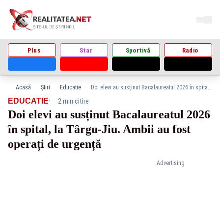
Plus
Star
Sportivă
Radio
Acasă
Știri
Educatie
Doi elevi au susținut Bacalaureatul 2026 în spital, la Târgu-Jiu. Ambii au fost operați de urgență
·
EDUCATIE
2 min citire
Doi elevi au susținut Bacalaureatul 2026
în spital, la Târgu-Jiu. Ambii au fost
operați de urgență
Advertising