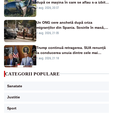
după ce mașina în care se aflau s-a izbit
violent de un copac
1 aug. 2026, 20:37
Un ONG cere anchetă după criza
migranților din Spania. Sosirile în masă,
imposibile fără ”acordul autorităților”
1 aug. 2026, 21:05
marocane
Trump continuă retragerea. SUA renunță
la conducerea unuia dintre cele mai
importante programe militare pentru
1 aug. 2026, 21:18
Ucraina
CATEGORII POPULARE
Sanatate
Justitie
Sport