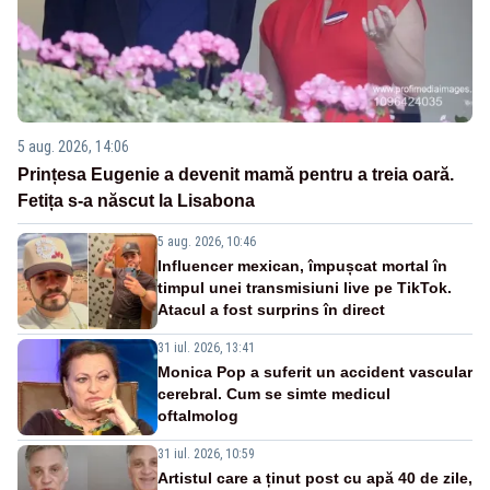
5 aug. 2026, 14:06
Prințesa Eugenie a devenit mamă pentru a treia oară.
Fetița s-a născut la Lisabona
5 aug. 2026, 10:46
Influencer mexican, împușcat mortal în
timpul unei transmisiuni live pe TikTok.
Atacul a fost surprins în direct
31 iul. 2026, 13:41
Monica Pop a suferit un accident vascular
cerebral. Cum se simte medicul
oftalmolog
31 iul. 2026, 10:59
Artistul care a ținut post cu apă 40 de zile,