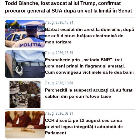
Todd Blanche, fost avocat al lui Trump, confirmat
procuror general al SUA după un vot la limită în Senat
7 aug. 2026, 15:34
Bărbat evadat din arest la domiciliu, după
ce ar fi distrus brățara electronică de
monitorizare
7 aug. 2026, 13:39
Escrocherie prin „metoda BNR”: trei
ucraineni prinși în flagrant și arestați.
Cum convingeau victimele să le dea banii
7 aug. 2026, 10:58
Percheziții la suspecți acuzați că au furat
cabluri din parcuri fotovoltaice
7 aug. 2026, 08:21
CCR discută pe 12 august sesizarea
privind legea integrității adoptată de
Parlament