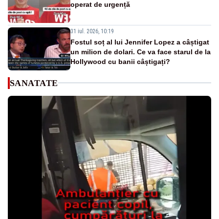
operat de urgență
31 iul. 2026, 10:19
Fostul soț al lui Jennifer Lopez a câștigat
un milion de dolari. Ce va face starul de la
Hollywood cu banii câștigați?
SANATATE