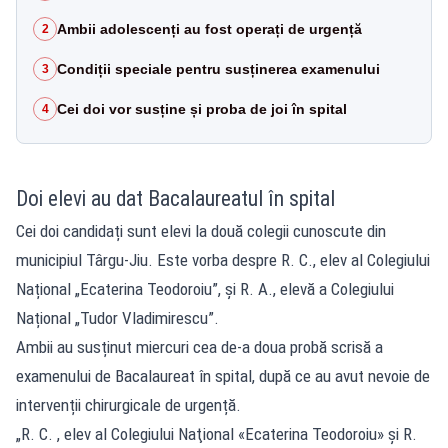
Ambii adolescenți au fost operați de urgență
2
Condiții speciale pentru susținerea examenului
3
Cei doi vor susține și proba de joi în spital
4
Doi elevi au dat Bacalaureatul în spital
Cei doi candidați sunt elevi la două colegii cunoscute din
municipiul Târgu-Jiu. Este vorba despre R. C., elev al Colegiului
Național „Ecaterina Teodoroiu”, și R. A., elevă a Colegiului
Național „Tudor Vladimirescu”.
Ambii au susținut miercuri cea de-a doua probă scrisă a
examenului de Bacalaureat în spital, după ce au avut nevoie de
intervenții chirurgicale de urgență.
„R. C. , elev al Colegiului Naţional «Ecaterina Teodoroiu» şi R.