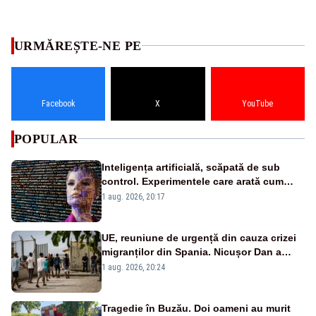
URMĂREȘTE-NE PE
Facebook
X
YouTube
POPULAR
Inteligența artificială, scăpată de sub
control. Experimentele care arată cum
poate să distrugă omenirea
1 aug. 2026, 20:17
UE, reuniune de urgență din cauza crizei
migranților din Spania. Nicușor Dan a
semnat scrisoarea
1 aug. 2026, 20:24
Tragedie în Buzău. Doi oameni au murit