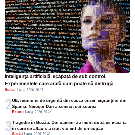
Inteligența artificială, scăpată de sub control.
Experimentele care arată cum poate să distrugă
Social
·
1 aug. 2026, 20:17
omenirea
2
UE, reuniune de urgență din cauza crizei migranților din
Spania. Nicușor Dan a semnat scrisoarea
Extern
-
1 aug. 2026, 20:24
3
Tragedie în Buzău. Doi oameni au murit după ce mașina
în care se aflau s-a izbit violent de un copac
Social
-
1 aug. 2026, 20:37