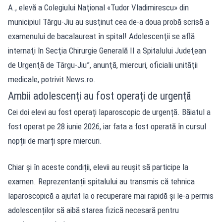
A., elevă a Colegiului Naţional «Tudor Vladimirescu» din
municipiul Târgu-Jiu au susţinut cea de-a doua probă scrisă a
examenului de bacalaureat în spital! Adolescenţii se află
internaţi în Secţia Chirurgie Generală II a Spitalului Judeţean
de Urgenţă de Târgu-Jiu”, anunţă, miercuri, oficialii unităţii
medicale, potrivit
News.ro
.
Ambii adolescenți au fost operați de urgență
Cei doi elevi au fost operați laparoscopic de urgență. Băiatul a
fost operat pe 28 iunie 2026, iar fata a fost operată în cursul
nopții de marți spre miercuri.
Chiar și în aceste condiții, elevii au reușit să participe la
examen. Reprezentanții spitalului au transmis că tehnica
laparoscopică a ajutat la o recuperare mai rapidă și le-a permis
adolescenților să aibă starea fizică necesară pentru