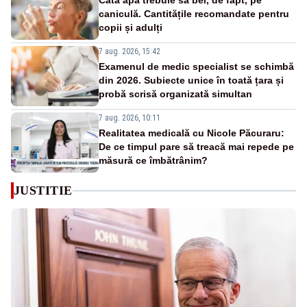
Câtă apă trebuie să bei, de fapt, pe
caniculă. Cantitățile recomandate pentru
copii și adulți
7 aug. 2026, 15:42
Examenul de medic specialist se schimbă
din 2026. Subiecte unice în toată țara și
probă scrisă organizată simultan
7 aug. 2026, 10:11
Realitatea medicală cu Nicole Păcuraru:
De ce timpul pare să treacă mai repede pe
măsură ce îmbătrânim?
JUSTITIE