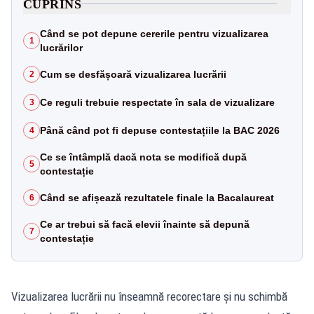
CUPRINS
Când se pot depune cererile pentru vizualizarea
1
lucrărilor
Cum se desfășoară vizualizarea lucrării
2
Ce reguli trebuie respectate în sala de vizualizare
3
Până când pot fi depuse contestațiile la BAC 2026
4
Ce se întâmplă dacă nota se modifică după
5
contestație
Când se afișează rezultatele finale la Bacalaureat
6
Ce ar trebui să facă elevii înainte să depună
7
contestație
Vizualizarea lucrării nu înseamnă recorectare și nu schimbă