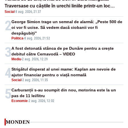
Traversase cu căștile în urechi liniile printr-un loc
Social
·
8 aug. 2026, 21:37
nepermis
2
George Simion trage un semnal de alarmă: „Peste 500 de
oi vor fi ucise. Să vedem dacă ciobanii vor fi
despăgubiți”
Politica
-
8 aug. 2026, 21:52
3
A fost detonată stânca de pe Dunăre pentru a crește
debitul către Cernavodă – VIDEO
Mediu
-
2 aug. 2026, 12:29
4
Strigătul disperat al unei mame: Kaplan are nevoie de
ajutor financiar pentru o viață normală
Social
-
2 aug. 2026, 11:35
5
Carburanții s-au scumpit din nou, motorina este la un
pas de 11 lei/litru
Economie
-
2 aug. 2026, 12:02
MONDEN