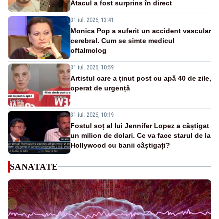
Atacul a fost surprins în direct
31 iul. 2026, 13:41
Monica Pop a suferit un accident vascular
cerebral. Cum se simte medicul
oftalmolog
31 iul. 2026, 10:59
Artistul care a ținut post cu apă 40 de zile,
operat de urgență
31 iul. 2026, 10:19
Fostul soț al lui Jennifer Lopez a câștigat
un milion de dolari. Ce va face starul de la
Hollywood cu banii câștigați?
SANATATE