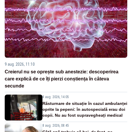
9 aug. 2026, 11:10
Creierul nu se oprește sub anestezie: descoperirea
care explică de ce îți pierzi conștiența în câteva
secunde
8 aug. 2026, 14:05
Răsturnare de situație în cazul ambulanței
oprite la pepeni: în autospecială erau doi
copii. Nu au fost supravegheați medical
8 aug. 2026, 08:45