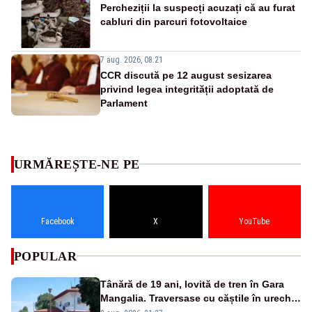
Percheziții la suspecți acuzați că au furat
cabluri din parcuri fotovoltaice
7 aug. 2026, 08:21
CCR discută pe 12 august sesizarea
privind legea integrității adoptată de
Parlament
URMĂREȘTE-NE PE
Facebook
X
YouTube
POPULAR
Tânără de 19 ani, lovită de tren în Gara
Mangalia. Traversase cu căștile în urechi
liniile printr-un loc nepermis