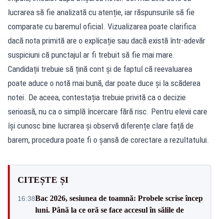
lucrarea să fie analizată cu atenție, iar răspunsurile să fie
comparate cu baremul oficial. Vizualizarea poate clarifica
dacă nota primită are o explicație sau dacă există într-adevăr
suspiciuni că punctajul ar fi trebuit să fie mai mare.
Candidații trebuie să țină cont și de faptul că reevaluarea
poate aduce o notă mai bună, dar poate duce și la scăderea
notei. De aceea, contestația trebuie privită ca o decizie
serioasă, nu ca o simplă încercare fără risc. Pentru elevii care
își cunosc bine lucrarea și observă diferențe clare față de
barem, procedura poate fi o șansă de corectare a rezultatului.
CITEȘTE ȘI
Bac 2026, sesiunea de toamnă: Probele scrise încep
16:38
luni. Până la ce oră se face accesul în sălile de