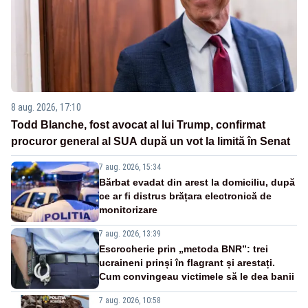
8 aug. 2026, 17:10
Todd Blanche, fost avocat al lui Trump, confirmat
procuror general al SUA după un vot la limită în Senat
7 aug. 2026, 15:34
Bărbat evadat din arest la domiciliu, după
ce ar fi distrus brățara electronică de
monitorizare
7 aug. 2026, 13:39
Escrocherie prin „metoda BNR”: trei
ucraineni prinși în flagrant și arestați.
Cum convingeau victimele să le dea banii
7 aug. 2026, 10:58