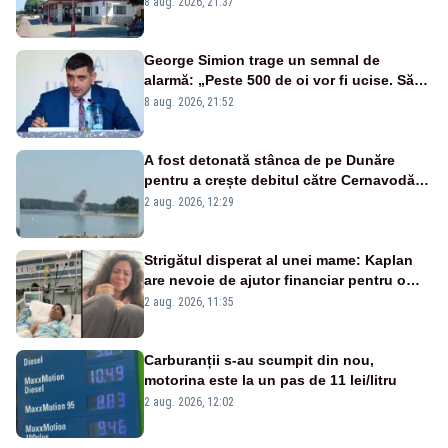
8 aug. 2026, 21:37
George Simion trage un semnal de
alarmă: „Peste 500 de oi vor fi ucise. Să
vedem dacă ciobanii vor fi despăgubiți”
8 aug. 2026, 21:52
A fost detonată stânca de pe Dunăre
pentru a crește debitul către Cernavodă –
VIDEO
2 aug. 2026, 12:29
Strigătul disperat al unei mame: Kaplan
are nevoie de ajutor financiar pentru o
viață normală
2 aug. 2026, 11:35
Carburanții s-au scumpit din nou,
motorina este la un pas de 11 lei/litru
2 aug. 2026, 12:02