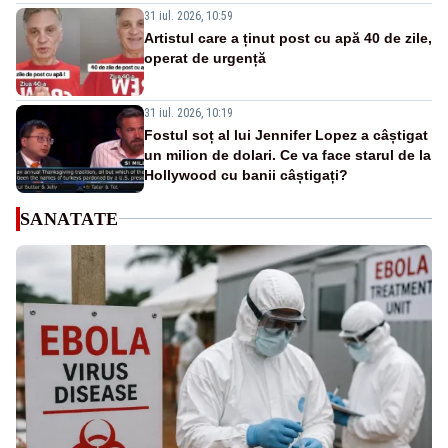
31 iul. 2026, 10:59
Artistul care a ținut post cu apă 40 de zile,
operat de urgență
31 iul. 2026, 10:19
Fostul soț al lui Jennifer Lopez a câștigat
un milion de dolari. Ce va face starul de la
Hollywood cu banii câștigați?
SANATATE