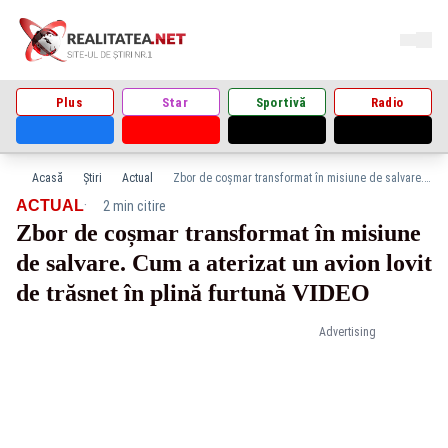
Plus
Star
Sportivă
Radio
Acasă
Știri
Actual
Zbor de coșmar transformat în misiune de salvare. Cum a aterizat un avion lovit de trăsnet în plină furtună VIDEO
·
ACTUAL
2 min citire
Zbor de coșmar transformat în misiune
de salvare. Cum a aterizat un avion lovit
de trăsnet în plină furtună VIDEO
Advertising