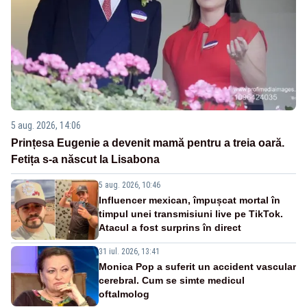
5 aug. 2026, 14:06
Prințesa Eugenie a devenit mamă pentru a treia oară.
Fetița s-a născut la Lisabona
5 aug. 2026, 10:46
Influencer mexican, împușcat mortal în
timpul unei transmisiuni live pe TikTok.
Atacul a fost surprins în direct
31 iul. 2026, 13:41
Monica Pop a suferit un accident vascular
cerebral. Cum se simte medicul
oftalmolog