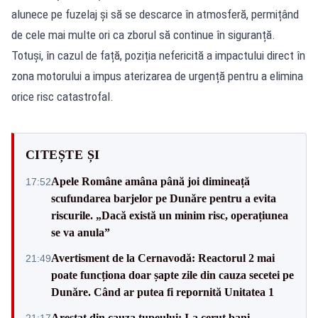
alunece pe fuzelaj și să se descarce în atmosferă, permițând
de cele mai multe ori ca zborul să continue în siguranță.
Totuși, în cazul de față, poziția nefericită a impactului direct în
zona motorului a impus aterizarea de urgență pentru a elimina
orice risc catastrofal.
CITEȘTE ȘI
Apele Române amâna până joi dimineață
17:52
scufundarea barjelor pe Dunăre pentru a evita
riscurile. „Dacă există un minim risc, operațiunea
se va anula”
Avertisment de la Cernavodă: Reactorul 2 mai
21:49
poate funcționa doar șapte zile din cauza secetei pe
Dunăre. Când ar putea fi repornită Unitatea 1
Arestat din cauza tupeului: I-a cerut bani
21:17