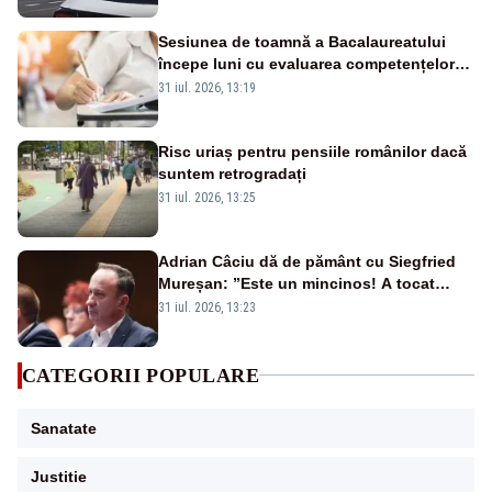
Sesiunea de toamnă a Bacalaureatului
începe luni cu evaluarea competențelor
orale la Limba română
31 iul. 2026, 13:19
Risc uriaș pentru pensiile românilor dacă
suntem retrogradați
31 iul. 2026, 13:25
Adrian Câciu dă de pământ cu Siegfried
Mureșan: ”Este un mincinos! A tocat
fonduri europene la Bruxelles”
31 iul. 2026, 13:23
CATEGORII POPULARE
Sanatate
Justitie