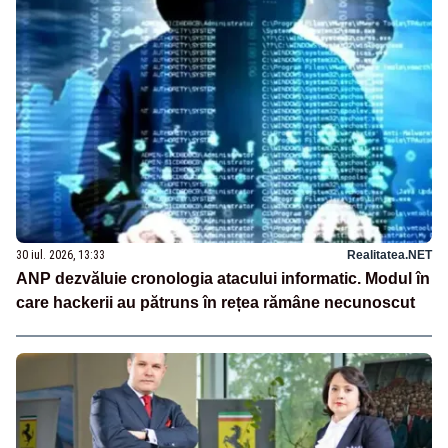
30 iul. 2026, 13:33
Realitatea.NET
ANP dezvăluie cronologia atacului informatic. Modul în
care hackerii au pătruns în rețea rămâne necunoscut