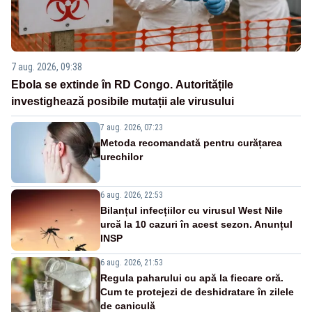
7 aug. 2026, 09:38
Ebola se extinde în RD Congo. Autoritățile
investighează posibile mutații ale virusului
7 aug. 2026, 07:23
Metoda recomandată pentru curățarea
urechilor
6 aug. 2026, 22:53
Bilanțul infecțiilor cu virusul West Nile
urcă la 10 cazuri în acest sezon. Anunțul
INSP
6 aug. 2026, 21:53
Regula paharului cu apă la fiecare oră.
Cum te protejezi de deshidratare în zilele
de caniculă