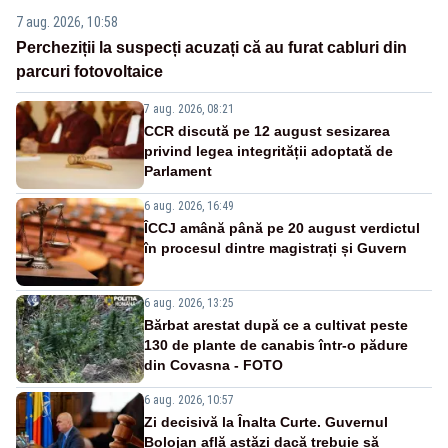
7 aug. 2026, 10:58
Percheziții la suspecți acuzați că au furat cabluri din
parcuri fotovoltaice
7 aug. 2026, 08:21
CCR discută pe 12 august sesizarea
privind legea integrității adoptată de
Parlament
6 aug. 2026, 16:49
ÎCCJ amână până pe 20 august verdictul
în procesul dintre magistrați și Guvern
6 aug. 2026, 13:25
Bărbat arestat după ce a cultivat peste
130 de plante de canabis într-o pădure
din Covasna - FOTO
6 aug. 2026, 10:57
Zi decisivă la Înalta Curte. Guvernul
Bolojan află astăzi dacă trebuie să