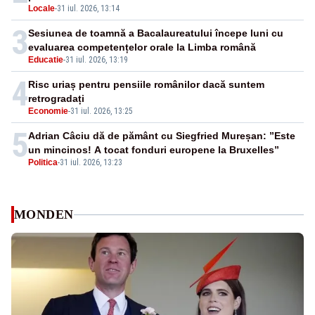
Locale
-
31 iul. 2026, 13:14
3
Sesiunea de toamnă a Bacalaureatului începe luni cu
evaluarea competențelor orale la Limba română
Educatie
-
31 iul. 2026, 13:19
4
Risc uriaș pentru pensiile românilor dacă suntem
retrogradați
Economie
-
31 iul. 2026, 13:25
5
Adrian Câciu dă de pământ cu Siegfried Mureșan: ”Este
un mincinos! A tocat fonduri europene la Bruxelles”
Politica
-
31 iul. 2026, 13:23
MONDEN