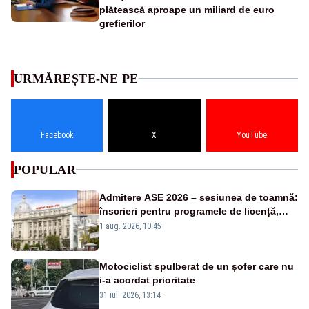
plătească aproape un miliard de euro
grefierilor
URMĂREȘTE-NE PE
Facebook
X
YouTube
POPULAR
Admitere ASE 2026 – sesiunea de toamnă:
înscrieri pentru programele de licență,
masterat și doctorat
1 aug. 2026, 10:45
Motociclist spulberat de un șofer care nu
i-a acordat prioritate
31 iul. 2026, 13:14