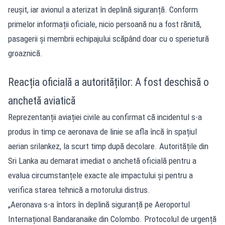
reușit, iar avionul a aterizat în deplină siguranță. Conform
primelor informații oficiale, nicio persoană nu a fost rănită,
pasagerii și membrii echipajului scăpând doar cu o sperietură
groaznică.
Reacția oficială a autorităților: A fost deschisă o
anchetă aviatică
Reprezentanții aviației civile au confirmat că incidentul s-a
produs în timp ce aeronava de linie se afla încă în spațiul
aerian srilankez, la scurt timp după decolare. Autoritățile din
Sri Lanka au demarat imediat o anchetă oficială pentru a
evalua circumstanțele exacte ale impactului și pentru a
verifica starea tehnică a motorului distrus.
„Aeronava s-a întors în deplină siguranță pe Aeroportul
Internațional Bandaranaike din Colombo. Protocolul de urgență