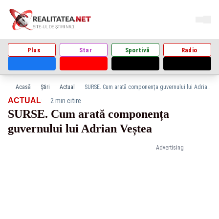
Plus
Star
Sportivă
Radio
Acasă
Știri
Actual
SURSE. Cum arată componența guvernului lui Adrian Veștea
·
ACTUAL
2 min citire
SURSE. Cum arată componența
guvernului lui Adrian Veștea
Advertising