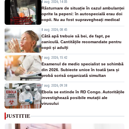
8 aug. 2026, 14:05
Răsturnare de situație în cazul ambulanței
oprite la pepeni: în autospecială erau doi
copii. Nu au fost supravegheați medical
8 aug. 2026, 08:45
Câtă apă trebuie să bei, de fapt, pe
caniculă. Cantitățile recomandate pentru
copii și adulți
7 aug. 2026, 15:42
Examenul de medic specialist se schimbă
din 2026. Subiecte unice în toată țara și
probă scrisă organizată simultan
7 aug. 2026, 09:38
Ebola se extinde în RD Congo. Autoritățile
investighează posibile mutații ale
virusului
JUSTITIE