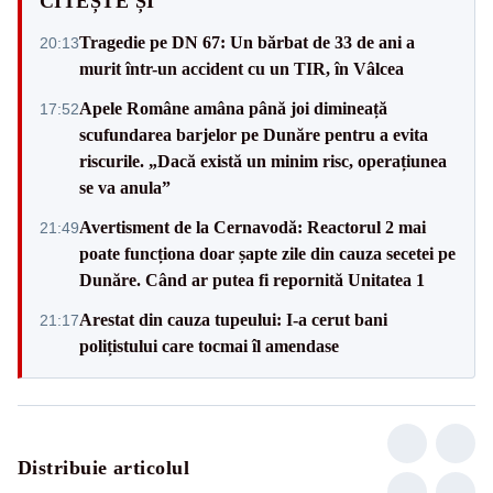
CITEȘTE ȘI
Tragedie pe DN 67: Un bărbat de 33 de ani a
20:13
murit într-un accident cu un TIR, în Vâlcea
Apele Române amâna până joi dimineață
17:52
scufundarea barjelor pe Dunăre pentru a evita
riscurile. „Dacă există un minim risc, operațiunea
se va anula”
Avertisment de la Cernavodă: Reactorul 2 mai
21:49
poate funcționa doar șapte zile din cauza secetei pe
Dunăre. Când ar putea fi repornită Unitatea 1
Arestat din cauza tupeului: I-a cerut bani
21:17
polițistului care tocmai îl amendase
Distribuie articolul