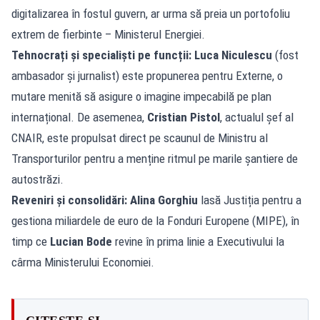
digitalizarea în fostul guvern, ar urma să preia un portofoliu
extrem de fierbinte – Ministerul Energiei.
Tehnocrați și specialiști pe funcții:
Luca Niculescu
(fost
ambasador și jurnalist) este propunerea pentru Externe, o
mutare menită să asigure o imagine impecabilă pe plan
internațional. De asemenea,
Cristian Pistol
, actualul șef al
CNAIR, este propulsat direct pe scaunul de Ministru al
Transporturilor pentru a menține ritmul pe marile șantiere de
autostrăzi.
Reveniri și consolidări:
Alina Gorghiu
lasă Justiția pentru a
gestiona miliardele de euro de la Fonduri Europene (MIPE), în
timp ce
Lucian Bode
revine în prima linie a Executivului la
cârma Ministerului Economiei.