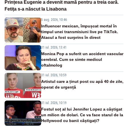
Prințesa Eugenie a devenit mamă pentru a treia oară.
Fetița s-a născut la Lisabona
5 aug. 2026, 10:46
Influencer mexican, împușcat mortal în
timpul unei transmisiuni live pe TikTok.
Atacul a fost surprins în direct
31 iul. 2026, 13:41
Monica Pop a suferit un accident vascular
cerebral. Cum se simte medicul
oftalmolog
31 iul. 2026, 10:59
Artistul care a ținut post cu apă 40 de zile,
operat de urgență
31 iul. 2026, 10:19
Fostul soț al lui Jennifer Lopez a câștigat
un milion de dolari. Ce va face starul de la
Hollywood cu banii câștigați?