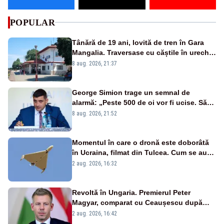
POPULAR
Tânără de 19 ani, lovită de tren în Gara
Mangalia. Traversase cu căștile în urechi
liniile printr-un loc nepermis
8 aug. 2026, 21:37
George Simion trage un semnal de
alarmă: „Peste 500 de oi vor fi ucise. Să
vedem dacă ciobanii vor fi despăgubiți”
8 aug. 2026, 21:52
Momentul în care o dronă este doborâtă
în Ucraina, filmat din Tulcea. Cum se aude
sunetul războiului la graniță - VIDEO
2 aug. 2026, 16:32
exclusiv
Revoltă în Ungaria. Premierul Peter
Magyar, comparat cu Ceaușescu după
anunțul referitor la criza energetică
2 aug. 2026, 16:42