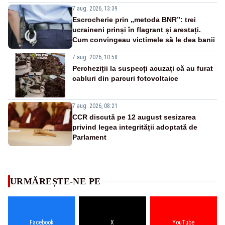
7 aug. 2026, 13:39
Escrocherie prin „metoda BNR”: trei
ucraineni prinși în flagrant și arestați.
Cum convingeau victimele să le dea banii
7 aug. 2026, 10:58
Percheziții la suspecți acuzați că au furat
cabluri din parcuri fotovoltaice
7 aug. 2026, 08:21
CCR discută pe 12 august sesizarea
privind legea integrității adoptată de
Parlament
URMĂREȘTE-NE PE
Facebook
X
YouTube