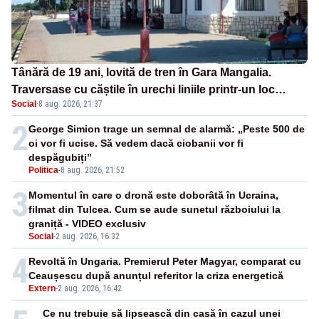
Tânără de 19 ani, lovită de tren în Gara Mangalia.
Traversase cu căștile în urechi liniile printr-un loc
Social
·
8 aug. 2026, 21:37
nepermis
2
George Simion trage un semnal de alarmă: „Peste 500 de
oi vor fi ucise. Să vedem dacă ciobanii vor fi
despăgubiți”
Politica
-
8 aug. 2026, 21:52
3
Momentul în care o dronă este doborâtă în Ucraina,
filmat din Tulcea. Cum se aude sunetul războiului la
graniță - VIDEO exclusiv
Social
-
2 aug. 2026, 16:32
4
Revoltă în Ungaria. Premierul Peter Magyar, comparat cu
Ceaușescu după anunțul referitor la criza energetică
Extern
-
2 aug. 2026, 16:42
Ce nu trebuie să lipsească din casă în cazul unei