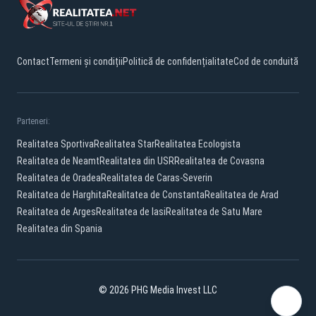
Contact
Termeni și condiții
Politică de confidențialitate
Cod de conduită
Parteneri:
Realitatea Sportiva
Realitatea Star
Realitatea Ecologista
Realitatea de Neamt
Realitatea din USR
Realitatea de Covasna
Realitatea de Oradea
Realitatea de Caras-Severin
Realitatea de Harghita
Realitatea de Constanta
Realitatea de Arad
Realitatea de Arges
Realitatea de Iasi
Realitatea de Satu Mare
Realitatea din Spania
© 2026 PHG Media Invest LLC
Facebook
YouTube
X
TikTok