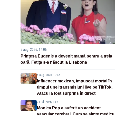
5 aug. 2026, 14:06
Prințesa Eugenie a devenit mamă pentru a treia
oară. Fetița s-a născut la Lisabona
5 aug. 2026, 10:46
Influencer mexican, împușcat mortal în
timpul unei transmisiuni live pe TikTok.
Atacul a fost surprins în direct
31 iul. 2026, 13:41
Monica Pop a suferit un accident
vascular cerebral. Cum se simte medicu