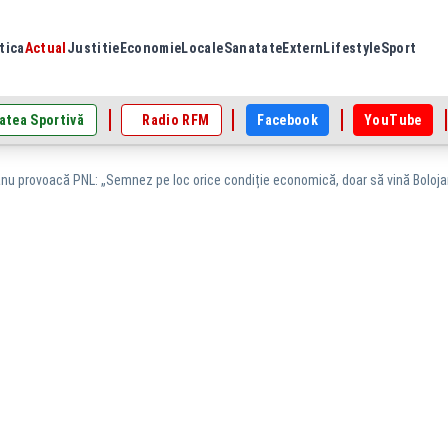
tica
Actual
Justitie
Economie
Locale
Sanatate
Extern
Lifestyle
Sport
atea Sportivă
Radio RFM
Facebook
YouTube
anu provoacă PNL: „Semnez pe loc orice condiție economică, doar să vină Boloja