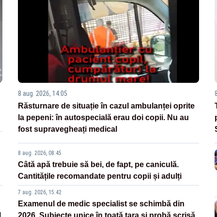
8 aug. 2026, 14:05
Răsturnare de situație în cazul ambulanței oprite
la pepeni: în autospecială erau doi copii. Nu au
fost supravegheați medical
8 aug. 2026, 08:45
Câtă apă trebuie să bei, de fapt, pe caniculă.
Cantitățile recomandate pentru copii și adulți
7 aug. 2026, 15:42
Examenul de medic specialist se schimbă din
l
2026. Subiecte unice în toată țara și probă scrisă