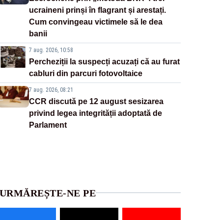
ucraineni prinși în flagrant și arestați.
Cum convingeau victimele să le dea
banii
7 aug. 2026, 10:58
Percheziții la suspecți acuzați că au furat
cabluri din parcuri fotovoltaice
7 aug. 2026, 08:21
CCR discută pe 12 august sesizarea
privind legea integrității adoptată de
Parlament
URMĂREȘTE-NE PE