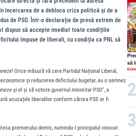
vocare directă și fără precedent la adresa
 în încercarea de a debloca criza politică și de a
ndus de PSD. Într-o declarație de presă extrem de
at dispus să accepte imediat toate condițiile
icitului impuse de liberali, cu condiția ca PNL să
Prem
să 
Exte
neze! Orice măsură vă cere Partidul Național Liberal,
sex
e economice și reducerea deficitului bugetar, eu o semnez
mneze și el și să voteze guvernul minoritar PSD”, a
tă acuzațiile liberalilor conform cărora PSD ar fi
dresa premierului demis, numindu-l principalul vinovat