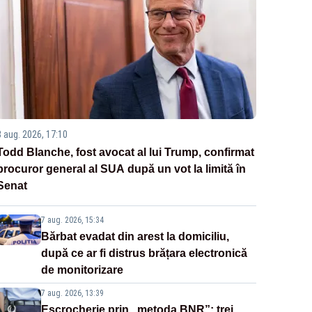
8 aug. 2026, 17:10
Todd Blanche, fost avocat al lui Trump, confirmat
procuror general al SUA după un vot la limită în
Senat
7 aug. 2026, 15:34
Bărbat evadat din arest la domiciliu,
după ce ar fi distrus brățara electronică
de monitorizare
7 aug. 2026, 13:39
Escrocherie prin „metoda BNR”: trei