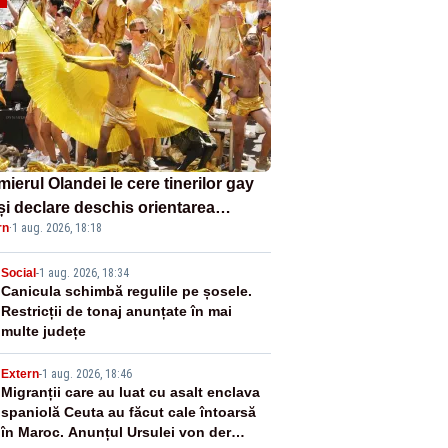
ierul Olandei le cere tinerilor gay
își declare deschis orientarea
rn
·
1 aug. 2026, 18:18
uală. Apel făcut la Amsterdam Pride
2
Social
-
1 aug. 2026, 18:34
Canicula schimbă regulile pe șosele.
Restricții de tonaj anunțate în mai
multe județe
3
Extern
-
1 aug. 2026, 18:46
Migranții care au luat cu asalt enclava
spaniolă Ceuta au făcut cale întoarsă
în Maroc. Anunțul Ursulei von der