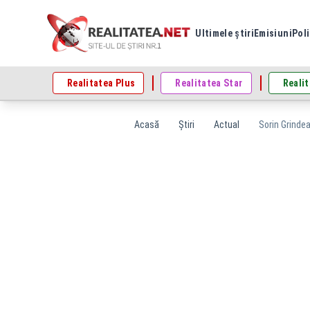
Ultimele știri
Emisiuni
Poli
Realitatea Plus
Realitatea Star
Realit
Acasă
Știri
Actual
Sorin Grinde