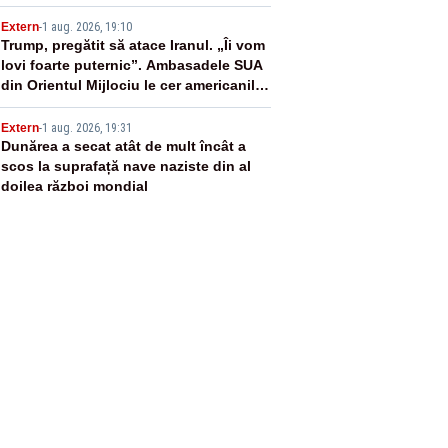
Leyen
4
Extern
-
1 aug. 2026, 19:10
Trump, pregătit să atace Iranul. „Îi vom
lovi foarte puternic”. Ambasadele SUA
din Orientul Mijlociu le cer americanilor
să părăsească urgent zona
5
Extern
-
1 aug. 2026, 19:31
Dunărea a secat atât de mult încât a
scos la suprafață nave naziste din al
doilea război mondial