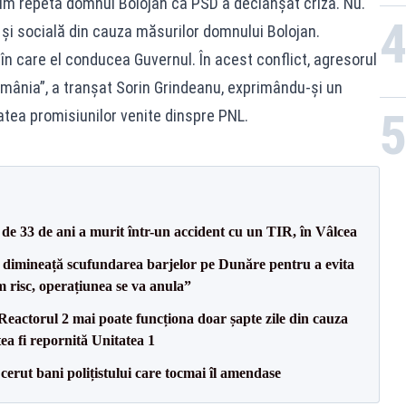
 cum repetă domnul Bolojan că PSD a declanșat criza. Nu.
și socială din cauza măsurilor domnului Bolojan.
 în care el conducea Guvernul. În acest conflict, agresorul
 România”, a tranșat Sorin Grindeanu, exprimându-și un
atea promisiunilor venite dinspre PNL.
e 33 de ani a murit într-un accident cu un TIR, în Vâlcea
imineață scufundarea barjelor pe Dunăre pentru a evita
m risc, operațiunea se va anula”
eactorul 2 mai poate funcționa doar șapte zile din cauza
ea fi repornită Unitatea 1
 cerut bani polițistului care tocmai îl amendase