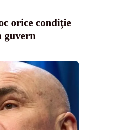
 orice condiție
n guvern