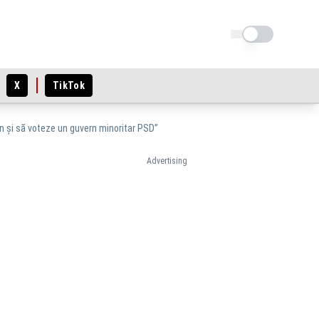
Schimba tema
X
TikTok
n și să voteze un guvern minoritar PSD”
Advertising