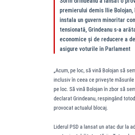
Sorin Grindeanu a lansat o pro
premierului demis Ilie Bolojan,
instala un guvern minoritar co
tensionată, Grindeanu s-a arăt
economice și de reducere a def
asigure voturile în Parlament
„Acum, pe loc, să vină Bolojan să sem
inclusiv în ceea ce privește măsuril
pe loc. Să vină Bolojan în zbor să se
declarat Grindeanu, respingând totoda
provocat actualul blocaj.
Liderul PSD a lansat un atac dur la a