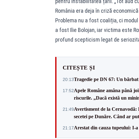
pentru instabilitatea țării. „Tot aud
România era deja în criză economică 
Problema nu a fost coaliția, ci modul
a fost Ilie Bolojan, iar victima este
profund scepticism legat de seriozit
CITEȘTE ȘI
Tragedie pe DN 67: Un bărbat d
20:13
Apele Române amâna până joi d
17:52
riscurile. „Dacă există un mini
Avertisment de la Cernavodă: R
21:49
secetei pe Dunăre. Când ar put
Arestat din cauza tupeului: I-a
21:17