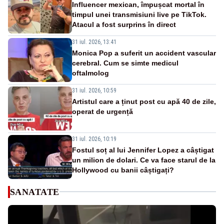
Influencer mexican, împușcat mortal în
timpul unei transmisiuni live pe TikTok.
Atacul a fost surprins în direct
31 iul. 2026, 13:41
Monica Pop a suferit un accident vascular
cerebral. Cum se simte medicul
oftalmolog
31 iul. 2026, 10:59
Artistul care a ținut post cu apă 40 de zile,
operat de urgență
31 iul. 2026, 10:19
Fostul soț al lui Jennifer Lopez a câștigat
un milion de dolari. Ce va face starul de la
Hollywood cu banii câștigați?
SANATATE