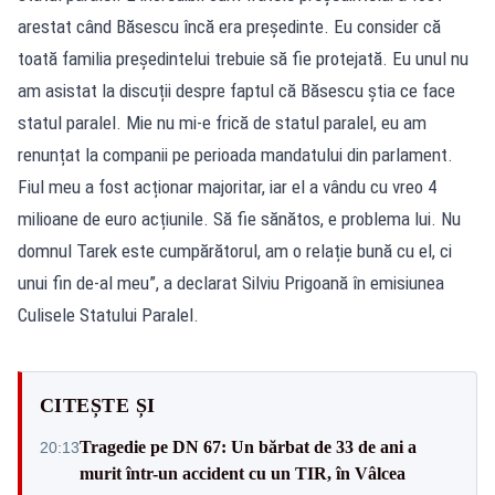
arestat când Băsescu încă era președinte. Eu consider că
toată familia președintelui trebuie să fie protejată. Eu unul nu
am asistat la discuții despre faptul că Băsescu știa ce face
statul paralel. Mie nu mi-e frică de statul paralel, eu am
renunțat la companii pe perioada mandatului din parlament.
Fiul meu a fost acționar majoritar, iar el a vându cu vreo 4
milioane de euro acțiunile. Să fie sănătos, e problema lui. Nu
domnul Tarek este cumpărătorul, am o relație bună cu el, ci
unui fin de-al meu”, a declarat Silviu Prigoană în emisiunea
Culisele Statului Paralel.
CITEȘTE ȘI
Tragedie pe DN 67: Un bărbat de 33 de ani a
20:13
murit într-un accident cu un TIR, în Vâlcea