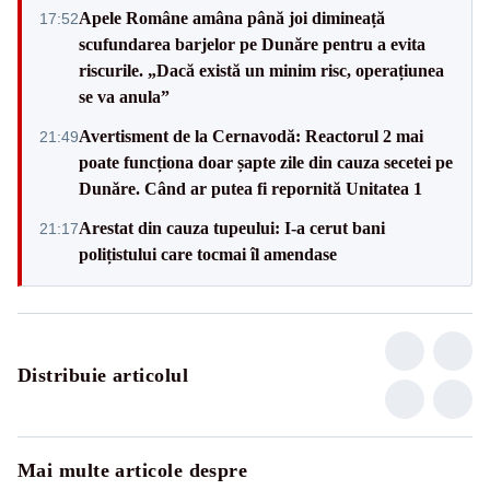
Apele Române amâna până joi dimineață
17:52
scufundarea barjelor pe Dunăre pentru a evita
riscurile. „Dacă există un minim risc, operațiunea
se va anula”
Avertisment de la Cernavodă: Reactorul 2 mai
21:49
poate funcționa doar șapte zile din cauza secetei pe
Dunăre. Când ar putea fi repornită Unitatea 1
Arestat din cauza tupeului: I-a cerut bani
21:17
polițistului care tocmai îl amendase
Distribuie articolul
Mai multe articole despre