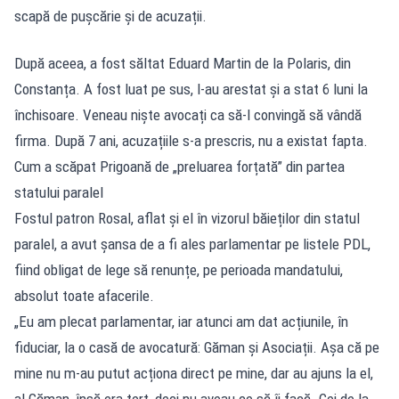
scapă de pușcărie și de acuzații.
După aceea, a fost săltat Eduard Martin de la Polaris, din
Constanța. A fost luat pe sus, l-au arestat și a stat 6 luni la
închisoare. Veneau niște avocați ca să-l convingă să vândă
firma. După 7 ani, acuzațiile s-a prescris, nu a existat fapta.
Cum a scăpat Prigoană de „preluarea forțată” din partea
statului paralel
Fostul patron Rosal, aflat și el în vizorul băieților din statul
paralel, a avut șansa de a fi ales parlamentar pe listele PDL,
fiind obligat de lege să renunțe, pe perioada mandatului,
absolut toate afacerile.
„Eu am plecat parlamentar, iar atunci am dat acțiunile, în
fiduciar, la o casă de avocatură: Găman și Asociații. Așa că pe
mine nu m-au putut acționa direct pe mine, dar au ajuns la el,
al Găman, însă era terț, deci nu aveau ce să îi facă. Cei de la