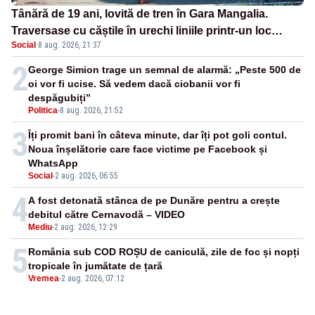
Tânără de 19 ani, lovită de tren în Gara Mangalia.
Traversase cu căștile în urechi liniile printr-un loc
Social
·
8 aug. 2026, 21:37
nepermis
2
George Simion trage un semnal de alarmă: „Peste 500 de
oi vor fi ucise. Să vedem dacă ciobanii vor fi
despăgubiți”
Politica
-
8 aug. 2026, 21:52
3
Îți promit bani în câteva minute, dar îți pot goli contul.
Noua înșelătorie care face victime pe Facebook și
WhatsApp
Social
-
2 aug. 2026, 06:55
4
A fost detonată stânca de pe Dunăre pentru a crește
debitul către Cernavodă – VIDEO
Mediu
-
2 aug. 2026, 12:29
5
România sub COD ROȘU de caniculă, zile de foc și nopți
tropicale în jumătate de țară
Vremea
-
2 aug. 2026, 07:12