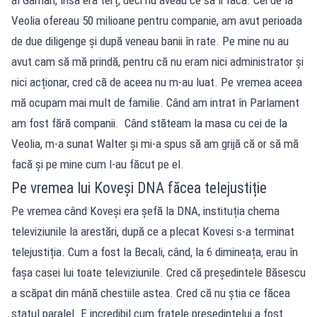
Veolia ofereau 50 milioane pentru companie, am avut perioada
de due diligenge și după veneau banii în rate. Pe mine nu au
avut cam să mă prindă, pentru că nu eram nici administrator și
nici acționar, cred că de aceea nu m-au luat. Pe vremea aceea
mă ocupam mai mult de familie. Când am intrat în Parlament
am fost fără companii. Când stăteam la masa cu cei de la
Veolia, m-a sunat Walter și mi-a spus să am grijă că or să mă
facă și pe mine cum l-au făcut pe el.
Pe vremea lui Koveși DNA făcea telejustiție
Pe vremea când Koveși era șefă la DNA, instituția chema
televiziunile la arestări, după ce a plecat Kovesi s-a terminat
telejustiția. Cum a fost la Becali, când, la 6 dimineața, erau în
fașa casei lui toate televiziunile. Cred că președintele Băsescu
a scăpat din mână chestiile astea. Cred că nu știa ce făcea
statul paralel. E incredibil cum fratele președintelui a fost