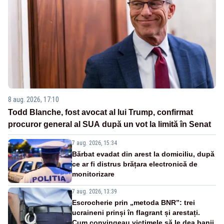
8 aug. 2026, 17:10
Todd Blanche, fost avocat al lui Trump, confirmat
procuror general al SUA după un vot la limită în Senat
7 aug. 2026, 15:34
Bărbat evadat din arest la domiciliu, după
ce ar fi distrus brățara electronică de
monitorizare
7 aug. 2026, 13:39
Escrocherie prin „metoda BNR”: trei
ucraineni prinși în flagrant și arestați.
Cum convingeau victimele să le dea banii