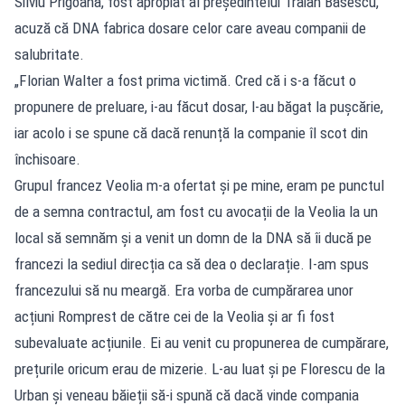
Silviu Prigoană, fost apropiat al președintelui Traian Băsescu,
acuză că DNA fabrica dosare celor care aveau companii de
salubritate.
„Florian Walter a fost prima victimă. Cred că i s-a făcut o
propunere de preluare, i-au făcut dosar, l-au băgat la pușcărie,
iar acolo i se spune că dacă renunță la companie îl scot din
închisoare.
Grupul francez Veolia m-a ofertat și pe mine, eram pe punctul
de a semna contractul, am fost cu avocații de la Veolia la un
local să semnăm și a venit un domn de la DNA să îi ducă pe
francezi la sediul direcția ca să dea o declarație. I-am spus
francezului să nu meargă. Era vorba de cumpărarea unor
acțiuni Romprest de către cei de la Veolia și ar fi fost
subevaluate acțiunile. Ei au venit cu propunerea de cumpărare,
prețurile oricum erau de mizerie. L-au luat și pe Florescu de la
Urban și veneau băieții să-i spună că dacă vinde compania