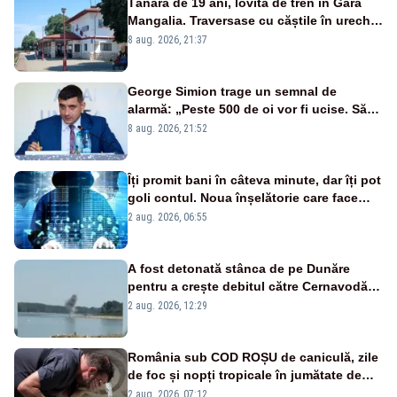
Tânără de 19 ani, lovită de tren în Gara
Mangalia. Traversase cu căștile în urechi
liniile printr-un loc nepermis
8 aug. 2026, 21:37
George Simion trage un semnal de
alarmă: „Peste 500 de oi vor fi ucise. Să
vedem dacă ciobanii vor fi despăgubiți”
8 aug. 2026, 21:52
Îți promit bani în câteva minute, dar îți pot
goli contul. Noua înșelătorie care face
victime pe Facebook și WhatsApp
2 aug. 2026, 06:55
A fost detonată stânca de pe Dunăre
pentru a crește debitul către Cernavodă –
VIDEO
2 aug. 2026, 12:29
România sub COD ROȘU de caniculă, zile
de foc și nopți tropicale în jumătate de
țară
2 aug. 2026, 07:12