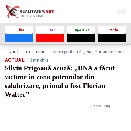
Plus
Star
Sportivă
Radio
Acasă
Știri
Actual
Silviu Prigoană acuză: „DNA a făcut victime în zona patronilor din salubrizare, primul a fost Florian Walter”
·
ACTUAL
3 min citire
Silviu Prigoană acuză: „DNA a făcut
victime în zona patronilor din
salubrizare, primul a fost Florian
Walter”
Advertising