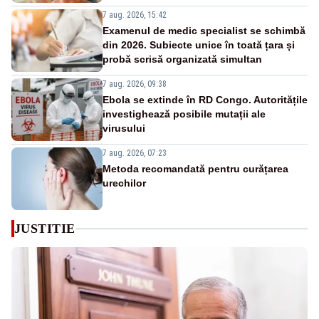
7 aug. 2026, 15:42
Examenul de medic specialist se schimbă
din 2026. Subiecte unice în toată țara și
probă scrisă organizată simultan
7 aug. 2026, 09:38
Ebola se extinde în RD Congo. Autoritățile
investighează posibile mutații ale
virusului
7 aug. 2026, 07:23
Metoda recomandată pentru curățarea
urechilor
JUSTITIE