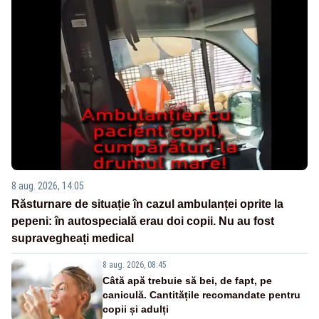
8 aug. 2026, 14:05
Răsturnare de situație în cazul ambulanței oprite la
pepeni: în autospecială erau doi copii. Nu au fost
supravegheați medical
8 aug. 2026, 08:45
Câtă apă trebuie să bei, de fapt, pe
caniculă. Cantitățile recomandate pentru
copii și adulți