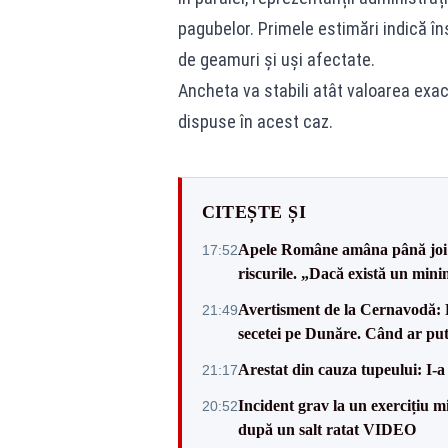
pagubelor. Primele estimări indică î
de geamuri și uși afectate.
Ancheta va stabili atât valoarea exac
dispuse în acest caz.
CITEȘTE ȘI
Apele Române amâna până joi d
17:52
riscurile. „Dacă există un mini
Avertisment de la Cernavodă: R
21:49
secetei pe Dunăre. Când ar put
Arestat din cauza tupeului: I-a
21:17
Incident grav la un exercițiu 
20:52
după un salt ratat VIDEO