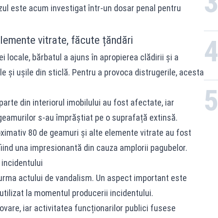
cazul este acum investigat într-un dosar penal pentru
lemente vitrate, făcute țăndări
i locale, bărbatul a ajuns în apropierea clădirii și a
 și ușile din sticlă. Pentru a provoca distrugerile, acesta
 parte din interiorul imobilului au fost afectate, iar
 geamurilor s-au împrăștiat pe o suprafață extinsă.
roximativ 80 de geamuri și alte elemente vitrate au fost
 fiind una impresionantă din cauza amplorii pagubelor.
incidentului
în urma actului de vandalism. Un aspect important este
utilizat la momentul producerii incidentului.
ovare, iar activitatea funcționarilor publici fusese