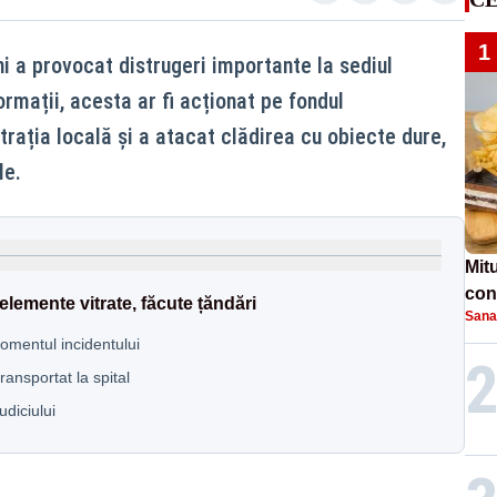
1
i a provocat distrugeri importante la sediul
ormații, acesta ar fi acționat pe fondul
rația locală și a atacat clădirea cu obiecte dure,
le.
Mit
conc
lemente vitrate, făcute țăndări
Sana
laș
omentul incidentului
transportat la spital
diciului