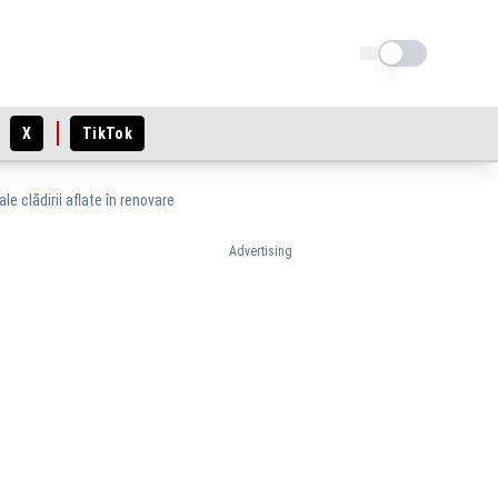
Schimba tema
X
TikTok
e clădirii aflate în renovare
Advertising