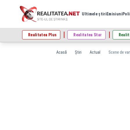
Ultimele știri
Emisiuni
Poli
Realitatea Plus
Realitatea Star
Realit
Acasă
Știri
Actual
Scene de vand