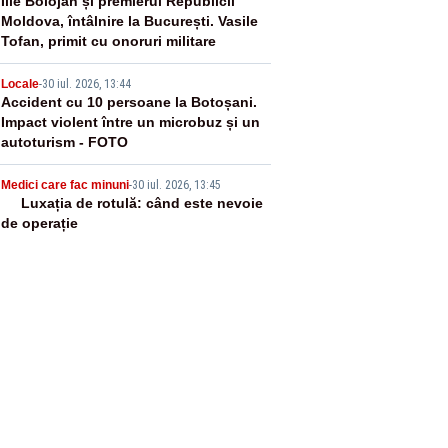
3
Ilie Bolojan și premierul Republicii
Moldova, întâlnire la București. Vasile
Tofan, primit cu onoruri militare
4
Locale
-
30 iul. 2026, 13:44
Accident cu 10 persoane la Botoșani.
Impact violent între un microbuz și un
autoturism - FOTO
5
Medici care fac minuni
-
30 iul. 2026, 13:45
Luxația de rotulă: când este nevoie
de operație