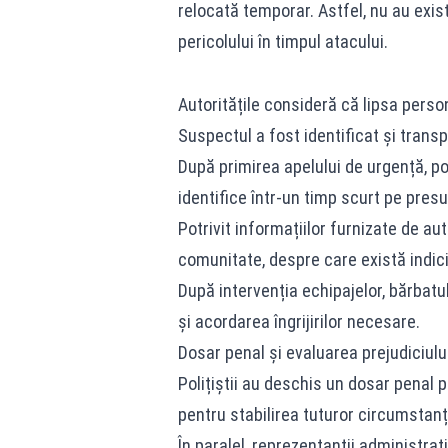
relocată temporar. Astfel, nu au exist
pericolului în timpul atacului.
Autoritățile consideră că lipsa person
Suspectul a fost identificat și transp
După primirea apelului de urgență, poli
identifice într-un timp scurt pe presu
Potrivit informațiilor furnizate de au
comunitate, despre care există indic
După intervenția echipajelor, bărbatu
și acordarea îngrijirilor necesare.
Dosar penal și evaluarea prejudiciulu
Polițiștii au deschis
un dosar penal p
pentru stabilirea tuturor circumstanț
În paralel, reprezentanții administra