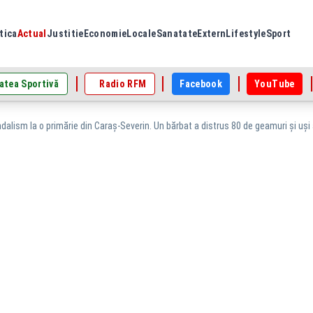
tica
Actual
Justitie
Economie
Locale
Sanatate
Extern
Lifestyle
Sport
atea Sportivă
Radio RFM
Facebook
YouTube
alism la o primărie din Caraș-Severin. Un bărbat a distrus 80 de geamuri și uși al