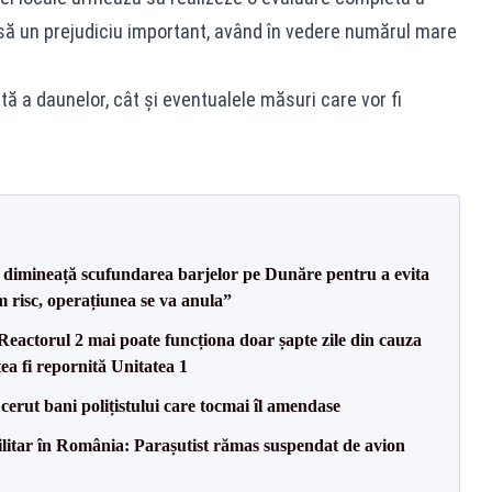
nsă un prejudiciu important, având în vedere numărul mare
tă a daunelor, cât și eventualele măsuri care vor fi
imineață scufundarea barjelor pe Dunăre pentru a evita
m risc, operațiunea se va anula”
eactorul 2 mai poate funcționa doar șapte zile din cauza
ea fi repornită Unitatea 1
 cerut bani polițistului care tocmai îl amendase
militar în România: Parașutist rămas suspendat de avion