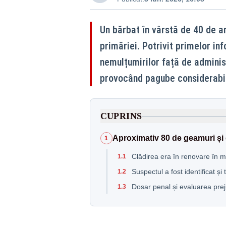
Un bărbat în vârstă de 40 de an
primăriei. Potrivit primelor inf
nemulțumirilor față de administ
provocând pagube considerabi
CUPRINS
Aproximativ 80 de geamuri și e
1
Clădirea era în renovare în m
1.1
Suspectul a fost identificat și 
1.2
Dosar penal și evaluarea preju
1.3