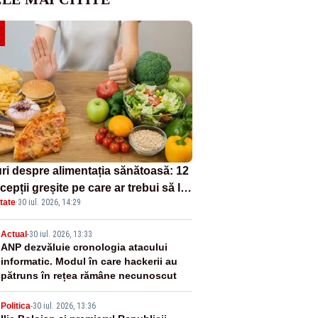
uri despre alimentația sănătoasă: 12
epții greșite pe care ar trebui să le
tate
·
30 iul. 2026, 14:29
i deoparte
2
Actual
-
30 iul. 2026, 13:33
ANP dezvăluie cronologia atacului
informatic. Modul în care hackerii au
pătruns în rețea rămâne necunoscut
Politica
-
30 iul. 2026, 13:36