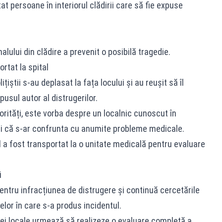
at persoane în interiorul clădirii care să fie expuse
alului din clădire a prevenit o posibilă tragedie.
ortat la spital
țiștii s-au deplasat la fața locului și au reușit să îl
pusul autor al distrugerilor.
torități, este vorba despre un localnic cunoscut în
ii că s-ar confrunta cu anumite probleme medicale.
l a fost transportat la o unitate medicală pentru evaluare
i
entru infracțiunea de distrugere
și continuă cercetările
elor în care s-a produs incidentul.
ției locale urmează să realizeze o evaluare completă a