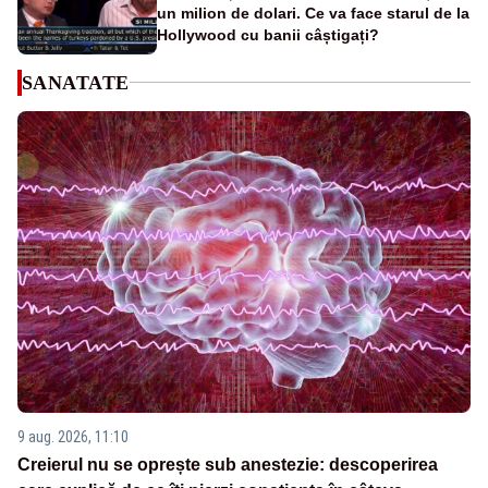
un milion de dolari. Ce va face starul de la
Hollywood cu banii câștigați?
SANATATE
9 aug. 2026, 11:10
Creierul nu se oprește sub anestezie: descoperirea