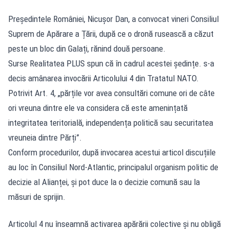
Președintele României, Nicușor Dan, a convocat vineri Consiliul
Suprem de Apărare a Țării, după ce o dronă rusească a căzut
peste un bloc din Galați, rănind două persoane.
Surse Realitatea PLUS spun că în cadrul acestei ședințe. s-a
decis amânarea invocării Articolului 4 din Tratatul NATO.
Potrivit Art. 4, „părțile vor avea consultări comune ori de câte
ori vreuna dintre ele va considera că este amenințată
integritatea teritorială, independența politică sau securitatea
vreuneia dintre Părți”.
Conform procedurilor, după invocarea acestui articol discuțiile
au loc în Consiliul Nord-Atlantic, principalul organism politic de
decizie al Alianței, și pot duce la o decizie comună sau la
măsuri de sprijin.
Articolul 4 nu înseamnă activarea apărării colective și nu obligă