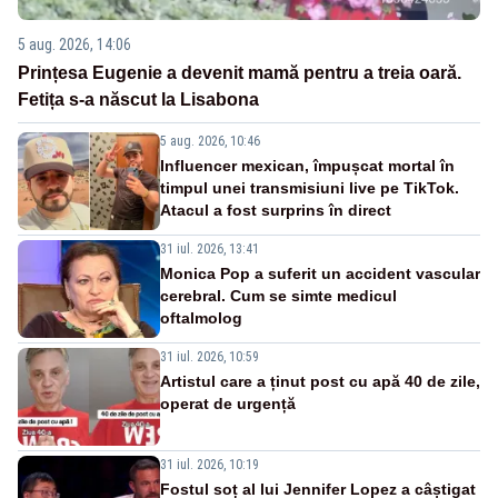
5 aug. 2026, 14:06
Prințesa Eugenie a devenit mamă pentru a treia oară.
Fetița s-a născut la Lisabona
5 aug. 2026, 10:46
Influencer mexican, împușcat mortal în
timpul unei transmisiuni live pe TikTok.
Atacul a fost surprins în direct
31 iul. 2026, 13:41
Monica Pop a suferit un accident vascular
cerebral. Cum se simte medicul
oftalmolog
31 iul. 2026, 10:59
Artistul care a ținut post cu apă 40 de zile,
operat de urgență
31 iul. 2026, 10:19
Fostul soț al lui Jennifer Lopez a câștigat