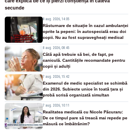
care explică de ce îți pierzi conștiența în câteva
secunde
8 aug. 2026, 14:05
Răsturnare de situație în cazul ambulanței
oprite la pepeni: în autospecială erau doi
copii. Nu au fost supravegheați medical
8 aug. 2026, 08:45
Câtă apă trebuie să bei, de fapt, pe
caniculă. Cantitățile recomandate pentru
copii și adulți
7 aug. 2026, 15:42
Examenul de medic specialist se schimbă
din 2026. Subiecte unice în toată țara și
probă scrisă organizată simultan
7 aug. 2026, 10:11
Realitatea medicală cu Nicole Păcuraru:
De ce timpul pare să treacă mai repede pe
măsură ce îmbătrânim?