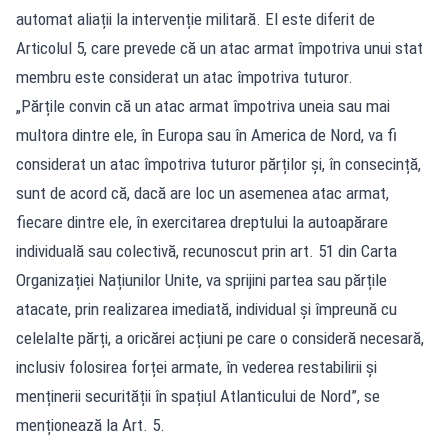
automat aliații la intervenție militară. El este diferit de
Articolul 5, care prevede că un atac armat împotriva unui stat
membru este considerat un atac împotriva tuturor.
„Părțile convin că un atac armat împotriva uneia sau mai
multora dintre ele, în Europa sau în America de Nord, va fi
considerat un atac împotriva tuturor părților și, în consecință,
sunt de acord că, dacă are loc un asemenea atac armat,
fiecare dintre ele, în exercitarea dreptului la autoapărare
individuală sau colectivă, recunoscut prin art. 51 din Carta
Organizației Națiunilor Unite, va sprijini partea sau părțile
atacate, prin realizarea imediată, individual și împreună cu
celelalte părți, a oricărei acțiuni pe care o consideră necesară,
inclusiv folosirea forței armate, în vederea restabilirii și
menținerii securității în spațiul Atlanticului de Nord”, se
menționează la Art. 5.