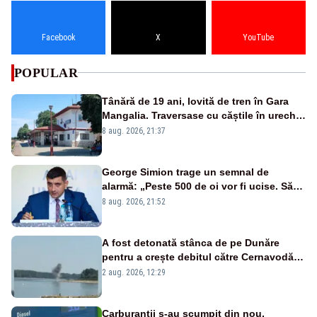
Facebook
X
YouTube
POPULAR
Tânără de 19 ani, lovită de tren în Gara
Mangalia. Traversase cu căștile în urechi
liniile printr-un loc nepermis
8 aug. 2026, 21:37
George Simion trage un semnal de
alarmă: „Peste 500 de oi vor fi ucise. Să
vedem dacă ciobanii vor fi despăgubiți”
8 aug. 2026, 21:52
A fost detonată stânca de pe Dunăre
pentru a crește debitul către Cernavodă –
VIDEO
2 aug. 2026, 12:29
Carburanții s-au scumpit din nou,