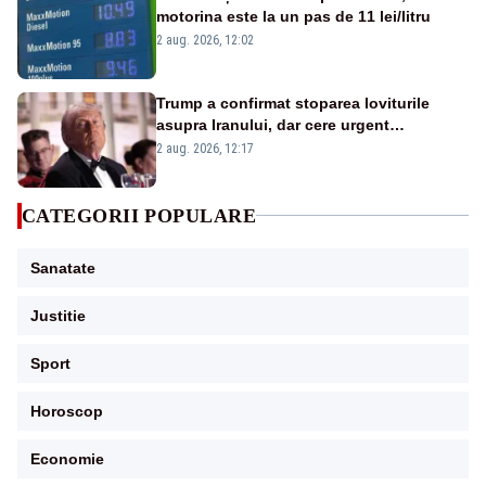
motorina este la un pas de 11 lei/litru
2 aug. 2026, 12:02
Trump a confirmat stoparea loviturile
asupra Iranului, dar cere urgent
deschiderea Strâmtorii Ormuz și garanții
2 aug. 2026, 12:17
nucleare
CATEGORII POPULARE
Sanatate
Justitie
Sport
Horoscop
Economie