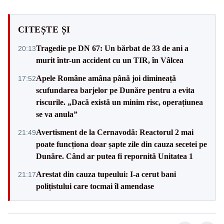
CITEȘTE ȘI
Tragedie pe DN 67: Un bărbat de 33 de ani a
20:13
murit într-un accident cu un TIR, în Vâlcea
Apele Române amâna până joi dimineață
17:52
scufundarea barjelor pe Dunăre pentru a evita
riscurile. „Dacă există un minim risc, operațiunea
se va anula”
Avertisment de la Cernavodă: Reactorul 2 mai
21:49
poate funcționa doar șapte zile din cauza secetei pe
Dunăre. Când ar putea fi repornită Unitatea 1
Arestat din cauza tupeului: I-a cerut bani
21:17
polițistului care tocmai îl amendase