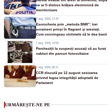
ce ar fi distrus brățara electronică de
monitorizare
7 aug. 2026, 13:39
Escrocherie prin „metoda BNR”: trei
ucraineni prinși în flagrant și arestați.
Cum convingeau victimele să le dea banii
7 aug. 2026, 10:58
Percheziții la suspecți acuzați că au furat
cabluri din parcuri fotovoltaice
7 aug. 2026, 08:21
CCR discută pe 12 august sesizarea
privind legea integrității adoptată de
Parlament
URMĂREȘTE-NE PE