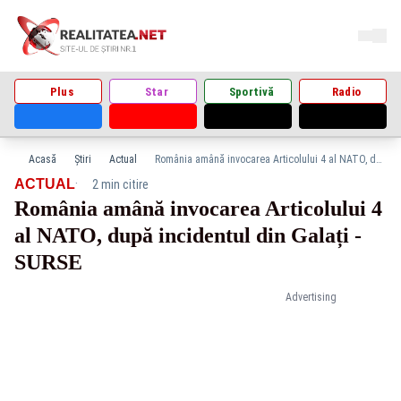
Plus
Star
Sportivă
Radio
Acasă
Știri
Actual
România amână invocarea Articolului 4 al NATO, după incidentul din Galați -SURSE
·
ACTUAL
2 min citire
România amână invocarea Articolului 4
al NATO, după incidentul din Galați -
SURSE
Advertising