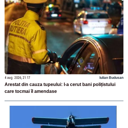
4 aug. 2026, 21:17
Iulian Budusan
Arestat din cauza tupeului: I-a cerut bani polițistului
care tocmai îl amendase