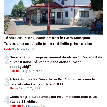
Tânără de 19 ani, lovită de tren în Gara Mangalia.
Traversase cu căștile în urechi liniile printr-un loc
Social
·
8 aug. 2026, 21:37
nepermis
2
George Simion trage un semnal de alarmă: „Peste 500 de
oi vor fi ucise. Să vedem dacă ciobanii vor fi
despăgubiți”
Politica
-
8 aug. 2026, 21:52
3
A fost detonată stânca de pe Dunăre pentru a crește
debitul către Cernavodă – VIDEO
Mediu
-
2 aug. 2026, 12:29
4
Carburanții s-au scumpit din nou, motorina este la un
pas de 11 lei/litru
Economie
-
2 aug. 2026, 12:02