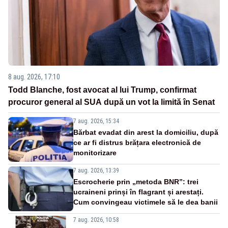
8 aug. 2026, 17:10
Todd Blanche, fost avocat al lui Trump, confirmat
procuror general al SUA după un vot la limită în Senat
7 aug. 2026, 15:34
Bărbat evadat din arest la domiciliu, după
ce ar fi distrus brățara electronică de
monitorizare
7 aug. 2026, 13:39
Escrocherie prin „metoda BNR”: trei
ucraineni prinși în flagrant și arestați.
Cum convingeau victimele să le dea banii
7 aug. 2026, 10:58