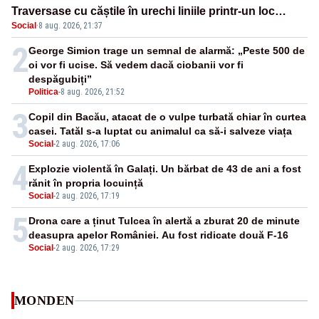
Traversase cu căștile în urechi liniile printr-un loc
Social
·
8 aug. 2026, 21:37
nepermis
2
George Simion trage un semnal de alarmă: „Peste 500 de
oi vor fi ucise. Să vedem dacă ciobanii vor fi
despăgubiți”
Politica
-
8 aug. 2026, 21:52
3
Copil din Bacău, atacat de o vulpe turbată chiar în curtea
casei. Tatăl s-a luptat cu animalul ca să-i salveze viața
Social
-
2 aug. 2026, 17:06
4
Explozie violentă în Galați. Un bărbat de 43 de ani a fost
rănit în propria locuință
Social
-
2 aug. 2026, 17:19
5
Drona care a ținut Tulcea în alertă a zburat 20 de minute
deasupra apelor României. Au fost ridicate două F-16
Social
-
2 aug. 2026, 17:29
MONDEN