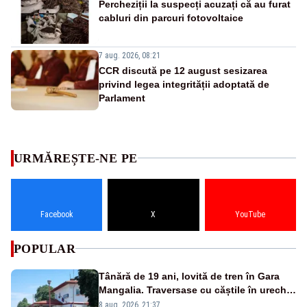
Percheziții la suspecți acuzați că au furat
cabluri din parcuri fotovoltaice
7 aug. 2026, 08:21
CCR discută pe 12 august sesizarea
privind legea integrității adoptată de
Parlament
URMĂREȘTE-NE PE
Facebook
X
YouTube
POPULAR
Tânără de 19 ani, lovită de tren în Gara
Mangalia. Traversase cu căștile în urechi
liniile printr-un loc nepermis
8 aug. 2026, 21:37