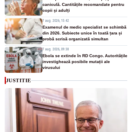
caniculă. Cantitățile recomandate pentru
copii și adulți
7 aug. 2026, 15:42
Examenul de medic specialist se schimbă
din 2026. Subiecte unice în toată țara și
probă scrisă organizată simultan
7 aug. 2026, 09:38
Ebola se extinde în RD Congo. Autoritățile
investighează posibile mutații ale
virusului
JUSTITIE