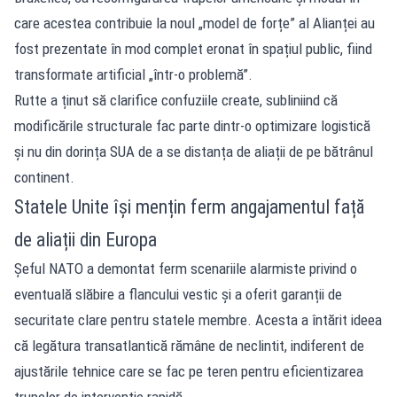
care acestea contribuie la noul „model de forțe” al Alianței au
fost prezentate în mod complet eronat în spațiul public, fiind
transformate artificial „într-o problemă”.
Rutte a ținut să clarifice confuziile create, subliniind că
modificările structurale fac parte dintr-o optimizare logistică
și nu din dorința SUA de a se distanța de aliații de pe bătrânul
continent.
Statele Unite își mențin ferm angajamentul față
de aliații din Europa
Șeful NATO a demontat ferm scenariile alarmiste privind o
eventuală slăbire a flancului vestic și a oferit garanții de
securitate clare pentru statele membre. Acesta a întărit ideea
că legătura transatlantică rămâne de neclintit, indiferent de
ajustările tehnice care se fac pe teren pentru eficientizarea
trupelor de intervenție rapidă.