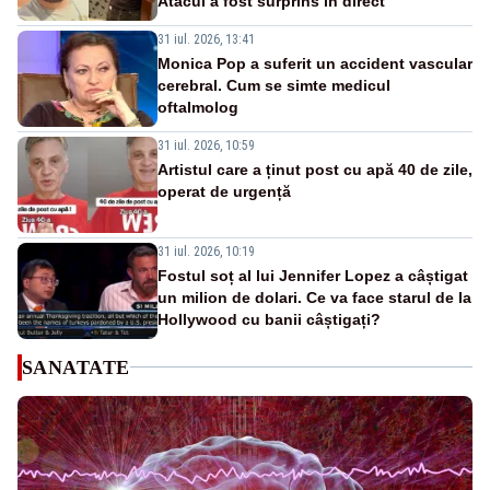
Atacul a fost surprins în direct
31 iul. 2026, 13:41
Monica Pop a suferit un accident vascular
cerebral. Cum se simte medicul
oftalmolog
31 iul. 2026, 10:59
Artistul care a ținut post cu apă 40 de zile,
operat de urgență
31 iul. 2026, 10:19
Fostul soț al lui Jennifer Lopez a câștigat
un milion de dolari. Ce va face starul de la
Hollywood cu banii câștigați?
SANATATE