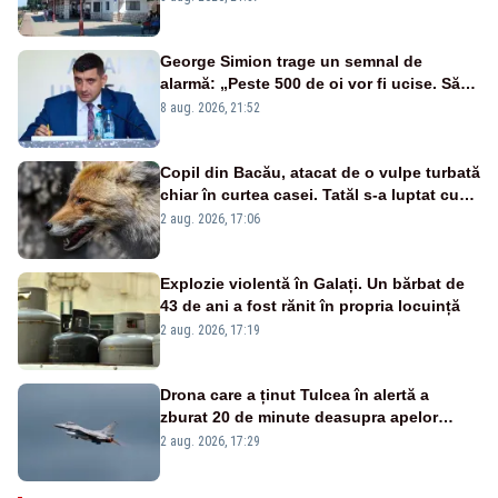
George Simion trage un semnal de
alarmă: „Peste 500 de oi vor fi ucise. Să
vedem dacă ciobanii vor fi despăgubiți”
8 aug. 2026, 21:52
Copil din Bacău, atacat de o vulpe turbată
chiar în curtea casei. Tatăl s-a luptat cu
animalul ca să-i salveze viața
2 aug. 2026, 17:06
Explozie violentă în Galați. Un bărbat de
43 de ani a fost rănit în propria locuință
2 aug. 2026, 17:19
Drona care a ținut Tulcea în alertă a
zburat 20 de minute deasupra apelor
României. Au fost ridicate două F-16
2 aug. 2026, 17:29