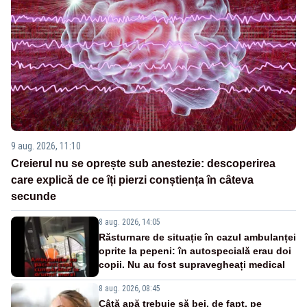
9 aug. 2026, 11:10
Creierul nu se oprește sub anestezie: descoperirea
care explică de ce îți pierzi conștiența în câteva
secunde
8 aug. 2026, 14:05
Răsturnare de situație în cazul ambulanței
oprite la pepeni: în autospecială erau doi
copii. Nu au fost supravegheați medical
8 aug. 2026, 08:45
Câtă apă trebuie să bei, de fapt, pe