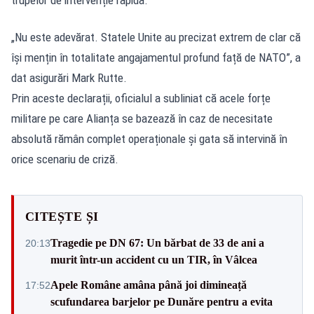
„Nu este adevărat. Statele Unite au precizat extrem de clar că
își mențin în totalitate angajamentul profund față de NATO”, a
dat asigurări Mark Rutte.
Prin aceste declarații, oficialul a subliniat că acele forțe
militare pe care Alianța se bazează în caz de necesitate
absolută rămân complet operaționale și gata să intervină în
orice scenariu de criză.
CITEȘTE ȘI
Tragedie pe DN 67: Un bărbat de 33 de ani a
20:13
murit într-un accident cu un TIR, în Vâlcea
Apele Române amâna până joi dimineață
17:52
scufundarea barjelor pe Dunăre pentru a evita