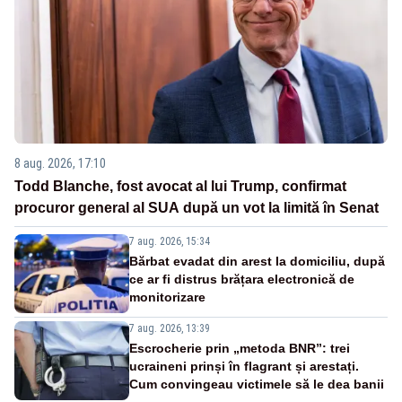
8 aug. 2026, 17:10
Todd Blanche, fost avocat al lui Trump, confirmat
procuror general al SUA după un vot la limită în Senat
7 aug. 2026, 15:34
Bărbat evadat din arest la domiciliu, după
ce ar fi distrus brățara electronică de
monitorizare
7 aug. 2026, 13:39
Escrocherie prin „metoda BNR”: trei
ucraineni prinși în flagrant și arestați.
Cum convingeau victimele să le dea banii