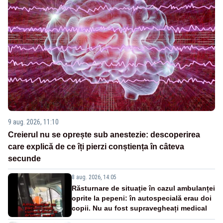
9 aug. 2026, 11:10
Creierul nu se oprește sub anestezie: descoperirea
care explică de ce îți pierzi conștiența în câteva
secunde
8 aug. 2026, 14:05
Răsturnare de situație în cazul ambulanței
oprite la pepeni: în autospecială erau doi
copii. Nu au fost supravegheați medical