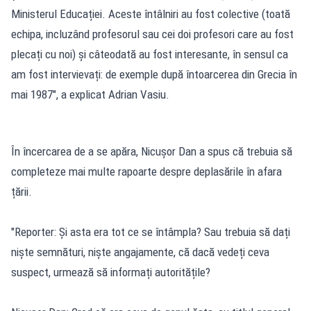
Ministerul Educației. Aceste întâlniri au fost colective (toată
echipa, incluzând profesorul sau cei doi profesori care au fost
plecați cu noi) și câteodată au fost interesante, în sensul ca
am fost intervievați: de exemple după întoarcerea din Grecia în
mai 1987", a explicat Adrian Vasiu.
În încercarea de a se apăra, Nicușor Dan a spus că trebuia să
completeze mai multe rapoarte despre deplasările în afara
țării.
"Reporter: Și asta era tot ce se întâmpla? Sau trebuia să dați
niște semnături, niște angajamente, că dacă vedeți ceva
suspect, urmează să informați autoritățile?