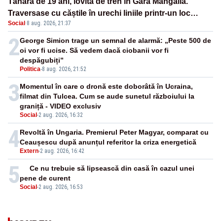
Tânără de 19 ani, lovită de tren în Gara Mangalia.
Traversase cu căștile în urechi liniile printr-un loc
Social
·
8 aug. 2026, 21:37
nepermis
2
George Simion trage un semnal de alarmă: „Peste 500 de
oi vor fi ucise. Să vedem dacă ciobanii vor fi
despăgubiți”
Politica
-
8 aug. 2026, 21:52
3
Momentul în care o dronă este doborâtă în Ucraina,
filmat din Tulcea. Cum se aude sunetul războiului la
graniță - VIDEO exclusiv
Social
-
2 aug. 2026, 16:32
4
Revoltă în Ungaria. Premierul Peter Magyar, comparat cu
Ceaușescu după anunțul referitor la criza energetică
Extern
-
2 aug. 2026, 16:42
5
Ce nu trebuie să lipsească din casă în cazul unei
pene de curent
Social
-
2 aug. 2026, 16:53