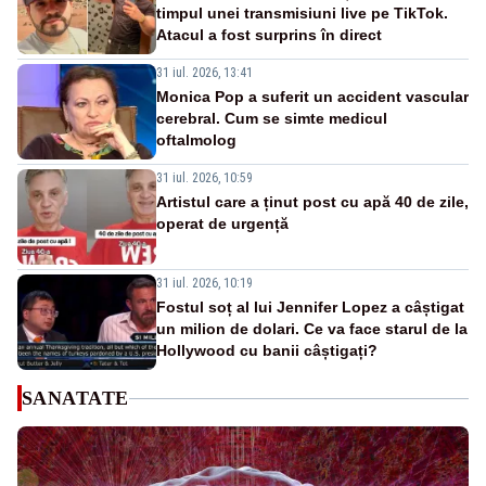
timpul unei transmisiuni live pe TikTok.
Atacul a fost surprins în direct
31 iul. 2026, 13:41
Monica Pop a suferit un accident vascular
cerebral. Cum se simte medicul
oftalmolog
31 iul. 2026, 10:59
Artistul care a ținut post cu apă 40 de zile,
operat de urgență
31 iul. 2026, 10:19
Fostul soț al lui Jennifer Lopez a câștigat
un milion de dolari. Ce va face starul de la
Hollywood cu banii câștigați?
SANATATE