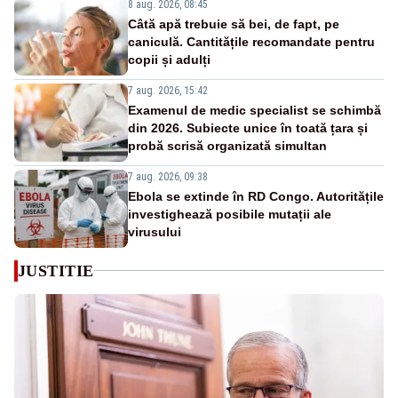
8 aug. 2026, 08:45
Câtă apă trebuie să bei, de fapt, pe
caniculă. Cantitățile recomandate pentru
copii și adulți
7 aug. 2026, 15:42
Examenul de medic specialist se schimbă
din 2026. Subiecte unice în toată țara și
probă scrisă organizată simultan
7 aug. 2026, 09:38
Ebola se extinde în RD Congo. Autoritățile
investighează posibile mutații ale
virusului
JUSTITIE