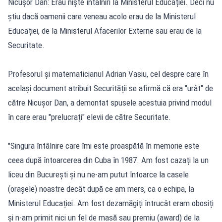
Nicușor Dan: Erau niște întâlniri la Ministerul Educației. Deci nu
știu dacă oamenii care veneau acolo erau de la Ministerul
Educației, de la Ministerul Afacerilor Externe sau erau de la
Securitate.
Profesorul și matematicianul Adrian Vasiu, cel despre care în
același document atribuit Securității se afirmă că era "urât" de
către Nicușor Dan, a demontat spusele acestuia privind modul
în care erau "prelucrați" elevii de către Securitate.
"Singura întâlnire care îmi este proaspătă în memorie este
ceea după întoarcerea din Cuba în 1987. Am fost cazați la un
liceu din București și nu ne-am putut întoarce la casele
(orașele) noastre decât după ce am mers, ca o echipa, la
Ministerul Educației. Am fost dezamăgiți întrucât eram obosiți
și n-am primit nici un fel de masă sau premiu (award) de la