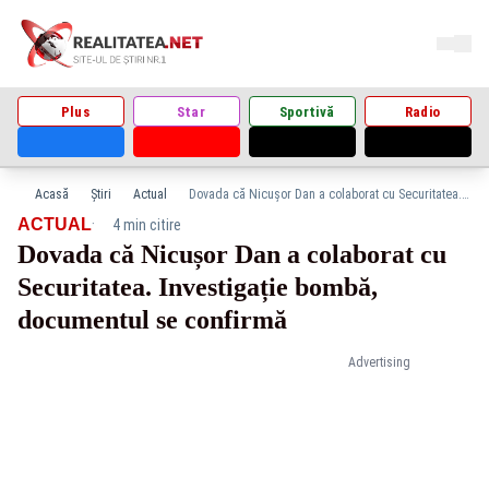
Plus
Star
Sportivă
Radio
Acasă
Știri
Actual
Dovada că Nicușor Dan a colaborat cu Securitatea. Investigație bombă, documentul se confirmă
·
ACTUAL
4 min citire
Dovada că Nicușor Dan a colaborat cu
Securitatea. Investigație bombă,
documentul se confirmă
Advertising