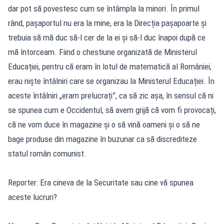
dar pot să povestesc cum se întâmpla la minori. În primul
rând, pașaportul nu era la mine, era la Direcția pașapoarte și
trebuia să mă duc să-l cer de la ei și să-l duc înapoi după ce
mă întorceam. Fiind o chestiune organizată de Ministerul
Educației, pentru că eram în lotul de matematică al României,
erau niște întâlniri care se organizau la Ministerul Educației. În
aceste întâlniri „eram prelucrați”, ca să zic așa, în sensul că ni
se spunea cum e Occidentul, să avem grijă că vom fi provocați,
că ne vom duce în magazine și o să vină oameni și o să ne
bage produse din magazine în buzunar ca să discrediteze
statul român comunist.
Reporter: Era cineva de la Securitate sau cine vă spunea
aceste lucruri?