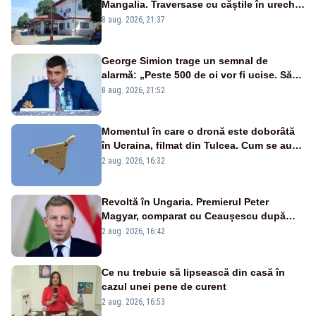
Mangalia. Traversase cu căștile în urechi
liniile printr-un loc nepermis
8 aug. 2026, 21:37
George Simion trage un semnal de
alarmă: „Peste 500 de oi vor fi ucise. Să
vedem dacă ciobanii vor fi despăgubiți”
8 aug. 2026, 21:52
Momentul în care o dronă este doborâtă
în Ucraina, filmat din Tulcea. Cum se aude
sunetul războiului la graniță - VIDEO
2 aug. 2026, 16:32
exclusiv
Revoltă în Ungaria. Premierul Peter
Magyar, comparat cu Ceaușescu după
anunțul referitor la criza energetică
2 aug. 2026, 16:42
Ce nu trebuie să lipsească din casă în
cazul unei pene de curent
2 aug. 2026, 16:53